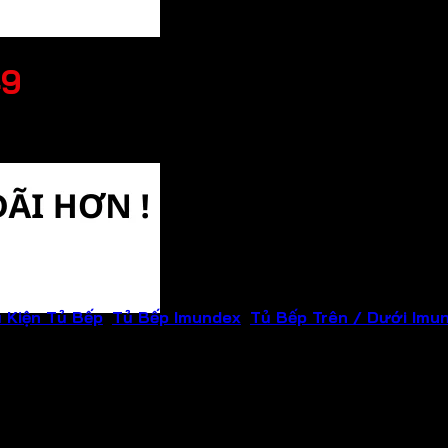
49
 Kiện Tủ Bếp
,
Tủ Bếp Imundex
,
Tủ Bếp Trên / Dưới Imu