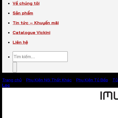
Về chúng tôi
Sản phẩm
Tin tức – Khuyến mãi
Catalogue Vickini
Liên hệ
Tìm
kiếm:
Trang chủ
/
Phụ Kiện Nội Thất Khác
/
Phụ Kiện Tủ Bếp
/
Tủ
Lọc