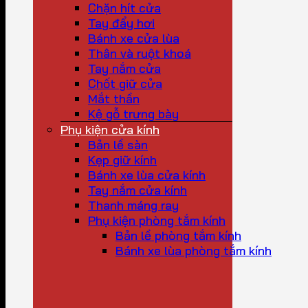
Chặn hít cửa
Tay đẩy hơi
Bánh xe cửa lùa
Thân và ruột khoá
Tay nắm cửa
Chốt giữ cửa
Mắt thần
Kệ gỗ trưng bày
Phụ kiện cửa kính
Bản lề sàn
Kẹp giữ kính
Bánh xe lùa cửa kính
Tay nắm cửa kính
Thanh máng ray
Phụ kiện phòng tắm kính
Bản lề phòng tắm kính
Bánh xe lùa phòng tắm kính