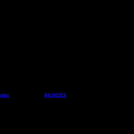
ndex
Thương hiệu:
IMUNDEX