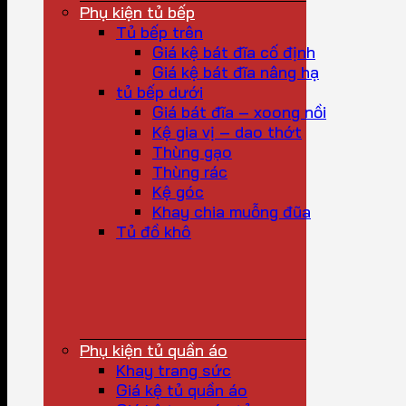
Phụ kiện tủ bếp
Tủ bếp trên
Giá kệ bát đĩa cố định
Giá kệ bát đĩa nâng hạ
tủ bếp dưới
Giá bát đĩa – xoong nồi
Kệ gia vị – dao thớt
Thùng gạo
Thùng rác
Kệ góc
Khay chia muỗng đũa
Tủ đồ khô
Phụ kiện tủ quần áo
Khay trang sức
Giá kệ tủ quần áo