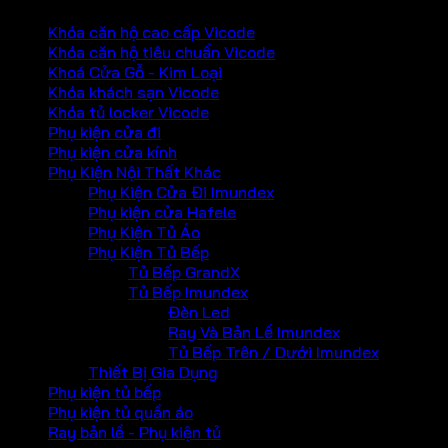
Khóa căn hộ cao cấp Vicode
Khóa căn hộ tiêu chuẩn Vicode
Khoá Cửa Gỗ - Kim Loại
Khóa khách sạn Vicode
Khóa tủ locker Vicode
Phụ kiện cửa đi
Phụ kiện cửa kính
Phụ Kiện Nội Thất Khác
Phụ Kiện Cửa Đi Imundex
Phụ kiện cửa Hafele
Phụ Kiện Tủ Áo
Phụ Kiện Tủ Bếp
Tủ Bếp GrandX
Tủ Bếp Imundex
Đèn Led
Ray Và Bản Lề Imundex
Tủ Bếp Trên / Dưới Imundex
Thiết Bị Gia Dụng
Phụ kiện tủ bếp
Phụ kiện tủ quần áo
Ray bản lề - Phụ kiện tủ