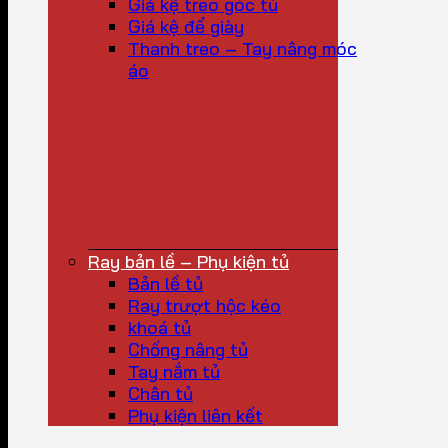
Giá kệ treo góc tủ
Giá kệ để giày
Thanh treo – Tay nâng móc
áo
Ray bản lề – Phụ kiện tủ
Bản lề tủ
Ray trượt hộc kéo
khoá tủ
Chống nâng tủ
Tay nắm tủ
Chân tủ
Phụ kiện liên kết