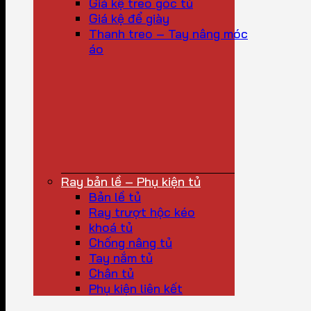
Giá kệ treo góc tủ
Giá kệ để giày
Thanh treo – Tay nâng móc
áo
Ray bản lề – Phụ kiện tủ
Bản lề tủ
Ray trượt hộc kéo
khoá tủ
Chống nâng tủ
Tay nắm tủ
Chân tủ
Phụ kiện liên kết