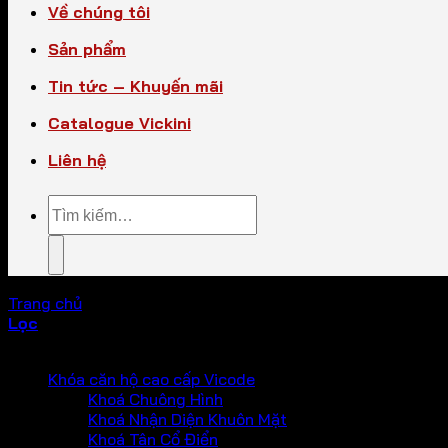
Về chúng tôi
Sản phẩm
Tin tức – Khuyến mãi
Catalogue Vickini
Liên hệ
Tìm
kiếm:
Trang chủ
/
Phụ Kiện Nội Thất Khác
Lọc
PHỤ KIỆN VICKINI
Khóa căn hộ cao cấp Vicode
Khoá Chuông Hình
Khoá Nhận Diện Khuôn Mặt
Khoá Tân Cổ Điển