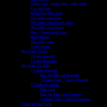
Chặn cửa - chốt cửa - mắt thần
Cùi chỏ hơi
Khóa tay nắm cửa
Phụ kiện cửa kính
Phụ kiện cửa thoát hiểm
Phụ kiện cửa trượt
Ron - thanh chắn bụi
Ruột Khóa
Tay nắm cửa
Thân Khóa
Phụ Kiện Tủ Áo
Tủ Áo GrandX
Tủ Áo Imundex
Phụ Kiện Tủ Bếp
Tủ Bếp GrandX
Ray Và Bản Lề GrandX
Tủ Bếp Trên / Dưới GrandX
Tủ Bếp Imundex
Đèn Led
Ray Và Bản Lề Imundex
Tủ Bếp Trên / Dưới Imundex
Thiết Bị Gia Dụng