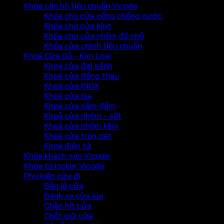
Khóa căn hộ tiêu chuẩn Vicode
Khóa cho cửa cổng chống nước
Khóa cho cửa kính
Khóa cho cửa nhôm đố nhỏ
Khóa cửa chính tiêu chuẩn
Khoá Cửa Gỗ - Kim Loại
Khoá cửa đại sảnh
Khoá cửa đồng thau
Khoá cửa INOX
Khoá cửa lùa
Khoá cửa nắm đấm
Khoả cửa nhôm - sắt
Khoá cửa nhôm kẽm
Khoá cửa tròn gạt
Khoá điện tử
Khóa khách sạn Vicode
Khóa tủ locker Vicode
Phụ kiện cửa đi
Bản lề cửa
Bánh xe cửa lùa
Chặn hít cửa
Chốt giữ cửa