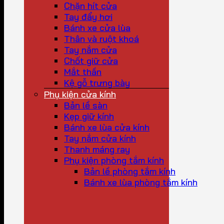
Chặn hít cửa
Tay đẩy hơi
Bánh xe cửa lùa
Thân và ruột khoá
Tay nắm cửa
Chốt giữ cửa
Mắt thần
Kệ gỗ trưng bày
Phụ kiện cửa kính
Bản lề sàn
Kẹp giữ kính
Bánh xe lùa cửa kính
Tay nắm cửa kính
Thanh máng ray
Phụ kiện phòng tắm kính
Bản lề phòng tắm kính
Bánh xe lùa phòng tắm kính