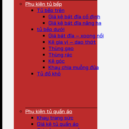
Phụ kiện tủ bếp
Tủ bếp trên
Giá kệ bát đĩa cố định
Giá kệ bát đĩa nâng hạ
tủ bếp dưới
Giá bát đĩa – xoong nồi
Kệ gia vị – dao thớt
Thùng gạo
Thùng rác
Kệ góc
Khay chia muỗng đũa
Tủ đồ khô
Phụ kiện tủ quần áo
Khay trang sức
Giá kệ tủ quần áo