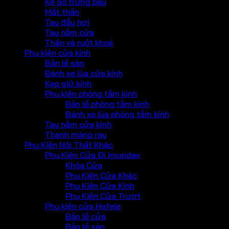
Kệ gỗ trưng bày
Mắt thần
Tay đẩy hơi
Tay nắm cửa
Thân và ruột khoá
Phụ kiện cửa kính
Bản lề sàn
Bánh xe lùa cửa kính
Kẹp giữ kính
Phụ kiện phòng tắm kính
Bản lề phòng tắm kính
Bánh xe lùa phòng tắm kính
Tay nắm cửa kính
Thanh máng ray
Phụ Kiện Nội Thất Khác
Phụ Kiện Cửa Đi Imundex
Khóa Cửa
Phụ Kiện Cửa Khác
Phụ Kiện Cửa Kính
Phụ Kiện Cửa Trượt
Phụ kiện cửa Hafele
Bản lề cửa
Bản lề sàn