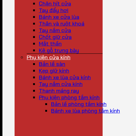
Chặn hít cửa
Tay đẩy hơi
Bánh xe cửa lùa
Thân và ruột khoá
Tay nắm cửa
Chốt giữ cửa
Mắt thần
Kệ gỗ trưng bày
Phụ kiện cửa kính
Bản lề sàn
Kẹp giữ kính
Bánh xe lùa cửa kính
Tay nắm cửa kính
Thanh máng ray
Phụ kiện phòng tắm kính
Bản lề phòng tắm kính
Bánh xe lùa phòng tắm kính