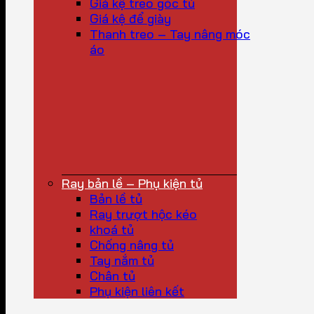
Giá kệ treo góc tủ
Giá kệ để giày
Thanh treo – Tay nâng móc
áo
Ray bản lề – Phụ kiện tủ
Bản lề tủ
Ray trượt hộc kéo
khoá tủ
Chống nâng tủ
Tay nắm tủ
Chân tủ
Phụ kiện liên kết