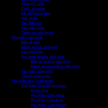
Chặn hít cửa
Chốt giữ cửa
Kệ gỗ trưng bày
Mắt thần
Tay đẩy hơi
Tay nắm cửa
Thân và ruột khoá
Phụ kiện cửa kính
Bản lề sàn
Bánh xe lùa cửa kính
Kẹp giữ kính
Phụ kiện phòng tắm kính
Bản lề phòng tắm kính
Bánh xe lùa phòng tắm kính
Tay nắm cửa kính
Thanh máng ray
Phụ Kiện Nội Thất Khác
Phụ Kiện Cửa Đi Imundex
Khóa Cửa
Phụ Kiện Cửa Khác
Phụ Kiện Cửa Kính
Phụ Kiện Cửa Trượt