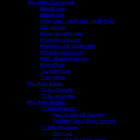
Phụ kiện cửa Hafele
Bản lề cửa
Bản lề sàn
Chặn cửa - chốt cửa - mắt thần
Cùi chỏ hơi
Khóa tay nắm cửa
Phụ kiện cửa kính
Phụ kiện cửa thoát hiểm
Phụ kiện cửa trượt
Ron - thanh chắn bụi
Ruột Khóa
Tay nắm cửa
Thân Khóa
Phụ Kiện Tủ Áo
Tủ Áo GrandX
Tủ Áo Imundex
Phụ Kiện Tủ Bếp
Tủ Bếp GrandX
Ray Và Bản Lề GrandX
Tủ Bếp Trên / Dưới GrandX
Tủ Bếp Imundex
Đèn Led
Ray Và Bản Lề Imundex