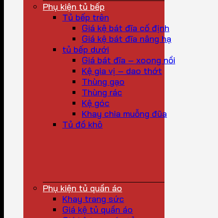
Phụ kiện tủ bếp
Tủ bếp trên
Giá kệ bát đĩa cố định
Giá kệ bát đĩa nâng hạ
tủ bếp dưới
Giá bát đĩa – xoong nồi
Kệ gia vị – dao thớt
Thùng gạo
Thùng rác
Kệ góc
Khay chia muỗng đũa
Tủ đồ khô
Phụ kiện tủ quần áo
Khay trang sức
Giá kệ tủ quần áo