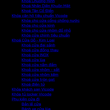
Khoá Chuông Hình
Khoá Nhận Diện Khuôn Mặt
Khoá Tân Cổ Điển
Khóa căn hộ tiêu chuẩn Vicode
Khóa cho cửa cổng chống nước
Khóa cho cửa kính
Khóa cho cửa nhôm đố nhỏ
Khóa cửa chính tiêu chuẩn
Khoá Cửa Gỗ - Kim Loại
Khoá cửa đại sảnh
Khoá cửa đồng thau
Khoá cửa INOX
Khoá cửa lùa
Khoá cửa nắm đấm
Khoả cửa nhôm - sắt
Khoá cửa nhôm kẽm
Khoá cửa tròn gạt
Khoá điện tử
Khóa khách sạn Vicode
Khóa tủ locker Vicode
Phụ kiện cửa đi
Bản lề cửa
Bánh xe cửa lùa