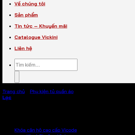
Về chúng tôi
Sản phẩm
Tin tức – Khuyến mãi
Catalogue Vickini
Liên hệ
Tìm
kiếm:
Trang chủ
/
Phụ kiện tủ quần áo
/
Giá kệ tủ quần áo
Lọc
Hiển thị tất cả 6 kết quả
PHỤ KIỆN VICKINI
Khóa căn hộ cao cấp Vicode