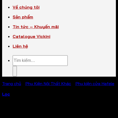
Về chúng tôi
Sản phẩm
Tin tức – Khuyến mãi
Catalogue Vickini
Liên hệ
Tìm
kiếm:
Trang chủ
/
Phụ Kiện Nội Thất Khác
/
Phụ kiện cửa Hafele
/
Phụ kiện cửa kính
Lọc
Hiển thị 1–12 của 44 kết quả
PHỤ KIỆN VICKINI