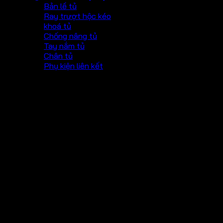
Bản lề tủ
Ray trượt hộc kéo
khoá tủ
Chống nâng tủ
Tay nắm tủ
Chân tủ
Phụ kiện liên kết