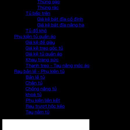
Thùng gạo
Thùng rác
Tủ bếp trên
Giá kệ bát đĩa cố định
Giá kệ bát đĩa nâng hạ
Tủ đồ khô
Phụ kiện tủ quần áo
Giá kệ để giày
Giá kệ treo góc tủ
Giá kệ tủ quần áo
Khay trang sức
Thanh treo - Tay nâng móc áo
Ray bản lề - Phụ kiện tủ
Bản lề tủ
Chân tủ
Chống nâng tủ
khoá tủ
Phụ kiện liên kết
Ray trượt hộc kéo
Tay nắm tủ