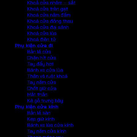
Khoả cửa nhôm – sắt
Khoá cửa tròn gạt
Khoá cửa nắm đấm
Khoá cửa đồng thau
Khoá cửa đại sảnh
Khoá cửa lùa
Khoá điện tử
Phụ kiện cửa đi
Bản lề cửa
Chặn hít cửa
Tay đẩy hơi
Bánh xe cửa lùa
Thân và ruột khoá
Tay nắm cửa
Chốt giữ cửa
Mắt thần
Kệ gỗ trưng bày
Phụ kiện cửa kính
Bản lề sàn
Kẹp giữ kính
Bánh xe lùa cửa kính
Tay nắm cửa kính
Thanh máng ray