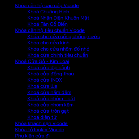
Khóa căn hộ cao cấp Vicode
Khoá Chuông Hình
Khoá Nhận Diện Khuôn Mặt
Khoá Tân Cổ Điển
Khóa căn hộ tiêu chuẩn Vicode
Khóa cho cửa cổng chống nước
Khóa cho cửa kính
Khóa cho cửa nhôm đố nhỏ
Khóa cửa chính tiêu chuẩn
Khoá Cửa Gỗ - Kim Loại
Khoá cửa đại sảnh
Khoá cửa đồng thau
Khoá cửa INOX
Khoá cửa lùa
Khoá cửa nắm đấm
Khoả cửa nhôm - sắt
Khoá cửa nhôm kẽm
Khoá cửa tròn gạt
Khoá điện tử
Khóa khách sạn Vicode
Khóa tủ locker Vicode
Phụ kiện cửa đi