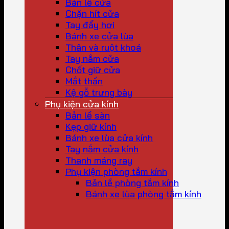
Bản lề cửa
Chặn hít cửa
Tay đẩy hơi
Bánh xe cửa lùa
Thân và ruột khoá
Tay nắm cửa
Chốt giữ cửa
Mắt thần
Kệ gỗ trưng bày
Phụ kiện cửa kính
Bản lề sàn
Kẹp giữ kính
Bánh xe lùa cửa kính
Tay nắm cửa kính
Thanh máng ray
Phụ kiện phòng tắm kính
Bản lề phòng tắm kính
Bánh xe lùa phòng tắm kính