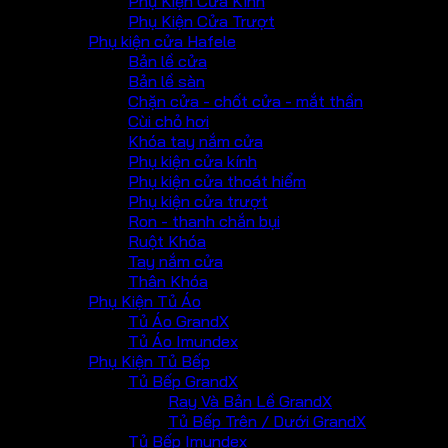
Phụ Kiện Cửa Kính
Phụ Kiện Cửa Trượt
Phụ kiện cửa Hafele
Bản lề cửa
Bản lề sàn
Chặn cửa - chốt cửa - mắt thần
Cùi chỏ hơi
Khóa tay nắm cửa
Phụ kiện cửa kính
Phụ kiện cửa thoát hiểm
Phụ kiện cửa trượt
Ron - thanh chắn bụi
Ruột Khóa
Tay nắm cửa
Thân Khóa
Phụ Kiện Tủ Áo
Tủ Áo GrandX
Tủ Áo Imundex
Phụ Kiện Tủ Bếp
Tủ Bếp GrandX
Ray Và Bản Lề GrandX
Tủ Bếp Trên / Dưới GrandX
Tủ Bếp Imundex