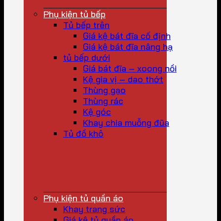
Phụ kiện tủ bếp
Tủ bếp trên
Giá kệ bát đĩa cố định
Giá kệ bát đĩa nâng hạ
tủ bếp dưới
Giá bát đĩa – xoong nồi
Kệ gia vị – dao thớt
Thùng gạo
Thùng rác
Kệ góc
Khay chia muỗng đũa
Tủ đồ khô
Phụ kiện tủ quần áo
Khay trang sức
Giá kệ tủ quần áo