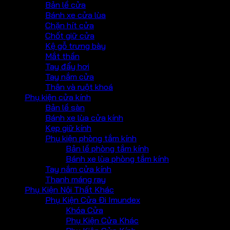
Bản lề cửa
Bánh xe cửa lùa
Chặn hít cửa
Chốt giữ cửa
Kệ gỗ trưng bày
Mắt thần
Tay đẩy hơi
Tay nắm cửa
Thân và ruột khoá
Phụ kiện cửa kính
Bản lề sàn
Bánh xe lùa cửa kính
Kẹp giữ kính
Phụ kiện phòng tắm kính
Bản lề phòng tắm kính
Bánh xe lùa phòng tắm kính
Tay nắm cửa kính
Thanh máng ray
Phụ Kiện Nội Thất Khác
Phụ Kiện Cửa Đi Imundex
Khóa Cửa
Phụ Kiện Cửa Khác