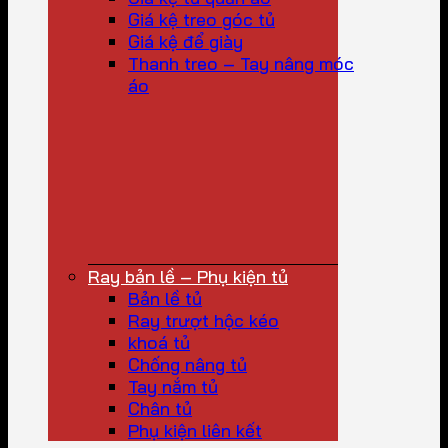
Giá kệ treo góc tủ
Giá kệ để giày
Thanh treo – Tay nâng móc
áo
Ray bản lề – Phụ kiện tủ
Bản lề tủ
Ray trượt hộc kéo
khoá tủ
Chống nâng tủ
Tay nắm tủ
Chân tủ
Phụ kiện liên kết