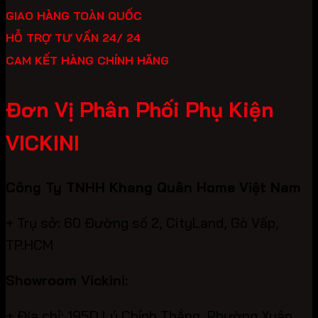
GIAO HÀNG TOÀN QUỐC
HỖ TRỢ TƯ VẤN 24/ 24
CAM KẾT HÀNG CHÍNH HÃNG
Đơn Vị Phân Phối Phụ Kiện
VICKINI
Công Ty TNHH Khang Quân Home Việt Nam
+ Trụ sở: 60 Đường số 2, CityLand, Gò Vấp,
TP.HCM
Showroom Vickini:
+ Địa chỉ: 195D Lý Chính Thắng, Phường Xuân