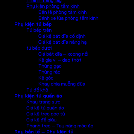
Phụ kiện phòng tắm kính
Bản lề phòng tắm kính
Bánh xe lùa phòng tắm kính
Phụ kiện tủ bếp
Tủ bếp trên
Giá kệ bát đĩa cố định
Giá kệ bát đĩa nâng hạ
tủ bếp dưới
Giá bát đĩa – xoong nồi
Kệ gia vị – dao thớt
Thùng gạo
Thùng rác
Kệ góc
Khay chia muỗng đũa
Tủ đồ khô
Phụ kiện tủ quần áo
Khay trang sức
Giá kệ tủ quần áo
Giá kệ treo góc tủ
Giá kệ để giày
Thanh treo – Tay nâng móc áo
Ray bản lề – Phụ kiện tủ