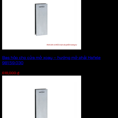
Bas hộp cho cửa mở xoay – hướng mở phải Hafele
981.59.030
Giá
Giá
463,500
₫
618,000
₫
gốc
hiện
là:
tại
618,000 ₫.
là:
463,500 ₫.