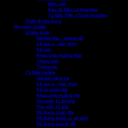
Đèn Led
Ray Và Bản Lề Imundex
Tủ Bếp Trên / Dưới Imundex
Thiết Bị Gia Dụng
Phụ kiện tủ bếp
tủ bếp dưới
Giá bát đĩa - xoong nồi
Kệ gia vị - dao thớt
Kệ góc
Khay chia muỗng đũa
Thùng gạo
Thùng rác
Tủ Bếp Hafele
Giá bát nâng hạ
Kệ gia vị - Dao thớt
Kệ úp chén dĩa
Khay chia muỗng nĩa
Phụ kiện tủ đồ khô
Phụ kiện tủ góc
Rổ đựng chén dĩa
Rổ đựng dụng cụ vệ sinh
Rổ đựng xoong nồi