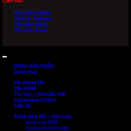
Liên kết
Phụ kiện Hafele
Thiết bị Malloca
Phụ kiện Garis
Phụ kiện Blum
Copyright 2026 ©
PHU KIEN VICKINI
MENU SẢN PHẨM
Danh mục
Về chúng tôi
Sản phẩm
Tin tức – Khuyến mãi
Catalogue Vickini
Liên hệ
Khoá Cửa Gỗ – Kim Loại
Khoá cửa INOX
Khoá cửa nhôm kẽm