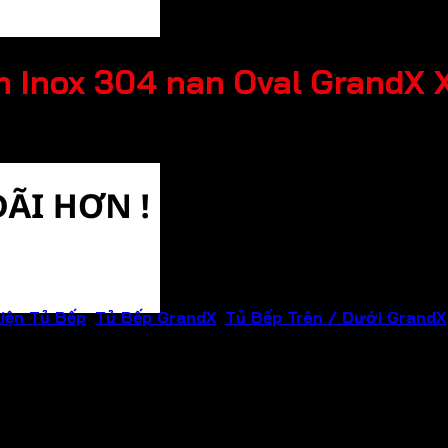
m Inox 304 nan Oval GrandX 
iện Tủ Bếp
,
Tủ Bếp GrandX
,
Tủ Bếp Trên / Dưới GrandX