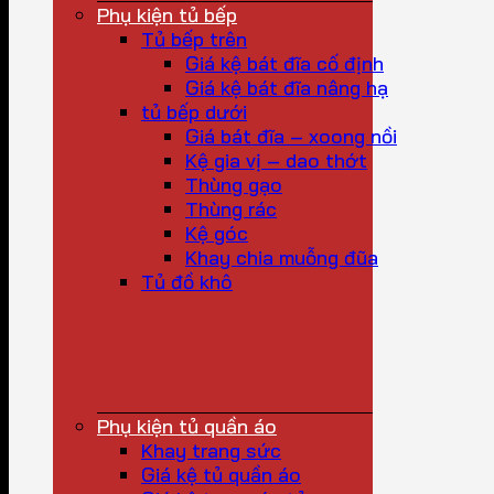
Phụ kiện tủ bếp
Tủ bếp trên
Giá kệ bát đĩa cố định
Giá kệ bát đĩa nâng hạ
tủ bếp dưới
Giá bát đĩa – xoong nồi
Kệ gia vị – dao thớt
Thùng gạo
Thùng rác
Kệ góc
Khay chia muỗng đũa
Tủ đồ khô
Phụ kiện tủ quần áo
Khay trang sức
Giá kệ tủ quần áo