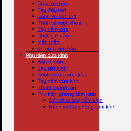
Chặn hít cửa
Tay đẩy hơi
Bánh xe cửa lùa
Thân và ruột khoá
Tay nắm cửa
Chốt giữ cửa
Mắt thần
Kệ gỗ trưng bày
Phụ kiện cửa kính
Bản lề sàn
Kẹp giữ kính
Bánh xe lùa cửa kính
Tay nắm cửa kính
Thanh máng ray
Phụ kiện phòng tắm kính
Bản lề phòng tắm kính
Bánh xe lùa phòng tắm kính