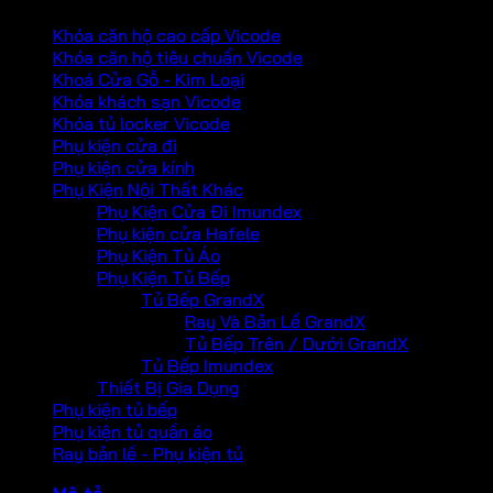
Khóa căn hộ cao cấp Vicode
Khóa căn hộ tiêu chuẩn Vicode
Khoá Cửa Gỗ - Kim Loại
Khóa khách sạn Vicode
Khóa tủ locker Vicode
Phụ kiện cửa đi
Phụ kiện cửa kính
Phụ Kiện Nội Thất Khác
Phụ Kiện Cửa Đi Imundex
Phụ kiện cửa Hafele
Phụ Kiện Tủ Áo
Phụ Kiện Tủ Bếp
Tủ Bếp GrandX
Ray Và Bản Lề GrandX
Tủ Bếp Trên / Dưới GrandX
Tủ Bếp Imundex
Thiết Bị Gia Dụng
Phụ kiện tủ bếp
Phụ kiện tủ quần áo
Ray bản lề - Phụ kiện tủ