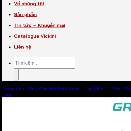
Về chúng tôi
Sản phẩm
Tin tức – Khuyến mãi
Catalogue Vickini
Liên hệ
Tìm
kiếm:
Trang chủ
/
Phụ Kiện Nội Thất Khác
/
Phụ Kiện Tủ Bếp
/
Tủ
Lọc