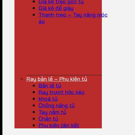
Giá kệ treo góc tủ
Giá kệ để giày
Thanh treo – Tay nâng móc
áo
Ray bản lề – Phụ kiện tủ
Bản lề tủ
Ray trượt hộc kéo
khoá tủ
Chống nâng tủ
Tay nắm tủ
Chân tủ
Phụ kiện liên kết