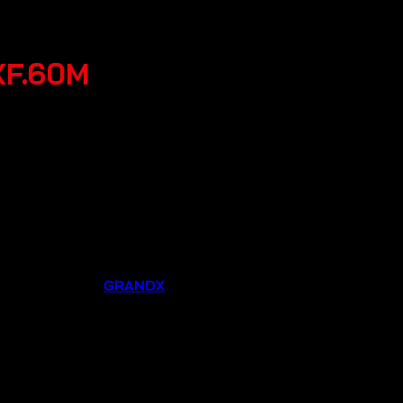
XF.60M
Thương hiệu:
GRANDX