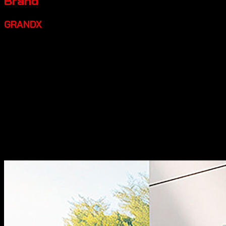
Brand
GRANDX
Grandx là một thương hiệu thiết bị bếp cao cấp đáng đầu
tư, một số điểm nổi bật:
Xuất xứ:
Tự hào mang đến các
dòng sản phẩm phụ kiện tủ bếp và phụ kiện nội thất với
thiết kế đậm chất Italia, kết hợp giữa sự thanh lịch truyền
thống và nét hiện đại đầy cảm hứng.
Chất lượng:
Sản
phẩm của chúng tôi đạt độ hoàn thiện cao, sắc nét từng
chi tiết và thể hiện sự đẳng cấp khác biệt.
Đa dạng sản
phẩm:
Dòng thiết bị nhà bếp bao gồm các sản phẩm máy
rửa bát, bếp từ, hút mùi, lò vi sóng… sản xuất theo tiêu
chuẩn công nghệ hàng đầu thế giới.
Thiết kế đẹp:
Các sản
phẩm có thiết kế hiện đại, sang trọng, góp phần tăng tính
thẩm mỹ cho không gian bếp.