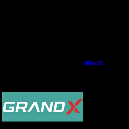
dẫn dành riêng cho khách hàng mua tại đại lý chính
hãng.
Tư vấn chuyên nghiệp
: Đội ngũ nhân viên am hiểu
sản phẩm sẽ tư vấn tận tình, giúp bạn lựa chọn được
thiết bị phù hợp nhất với nhu cầu và không gian bếp
của gia đình.
Hỗ trợ sau bán hàng chu đáo
: Chúng tôi luôn sẵn
sàng hỗ trợ bạn trong quá trình lắp đặt, sử dụng và
bảo trì sản phẩm.
Đừng bỏ lỡ cơ hội nâng cấp căn bếp của bạn với các phụ
kiện và thiết bị gia dụng thông minh từ
GRANDX
. Liên hệ
ngay
Hotline 0931.234.729
được tư vấn và đặt
hàng sản phẩm với mức giá ưu đãi ngay hôm nay!
----------