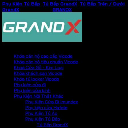
Phụ Kiện Tủ Bếp
,
Tủ Bếp GrandX
,
Tủ Bếp Trên / Dưới
GrandX
Thương hiệu:
GRANDX
PHỤ KIỆN VICKINI
Khóa căn hộ cao cấp Vicode
Khóa căn hộ tiêu chuẩn Vicode
Khoá Cửa Gỗ - Kim Loại
Khóa khách sạn Vicode
Khóa tủ locker Vicode
Phụ kiện cửa đi
Phụ kiện cửa kính
Phụ Kiện Nội Thất Khác
Phụ Kiện Cửa Đi Imundex
Phụ kiện cửa Hafele
Phụ Kiện Tủ Áo
Phụ Kiện Tủ Bếp
Tủ Bếp GrandX