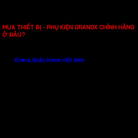
dụng.
Chính sách bảo hành rõ ràng lên đến 2-3 năm, hỗ trợ
lắp đặt, dễ sửa chữa khi cần.
MUA THIẾT BỊ - PHỤ KIỆN GRANDX CHÍNH HÃNG
Ở ĐÂU?
Bạn đang cần tìm mua thiết bị gia dụng GRANDX chính
hãng, chất lượng đảm bảo và dịch vụ tận tâm?Hãy liên hệ
ngay
Khang Quân Home Việt Nam
.
Chúng tôi tự hào là
Đại Lý Chính Hãng của GRANDX , hứa hẹn mang đến cho
bạn:
Sản phẩm chính hãng 100%
: Mua sắm tại đại lý
chính hãng, bạn hoàn toàn yên tâm về nguồn gốc và
chất lượng của từng sản phẩm GRANDX. Nói không
với hàng giả, hàng nhái, hàng kém chất lượng!
Bảo hành chính hãng
: Tận hưởng chính sách bảo
hành uy tín từ nhà sản xuất, đảm bảo quyền lợi tối đa
cho khách hàng trong suốt quá trình sử dụng.
Giá cả tốt nhất
: Chúng tôi cam kết mang đến mức
giá tốt nhất cùng nhiều chương trình khuyến mãi hấp