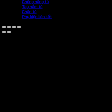
Chống nâng tủ
Tay nắm tủ
Chân tủ
Phụ kiện liên kết