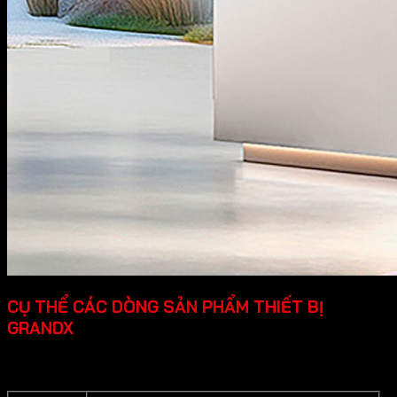
CỤ THỂ CÁC DÒNG SẢN PHẨM THIẾT BỊ
GRANDX
Grandx cung cấp các dòng sản phẩm thiết bị bếp cao cấp
cụ thể như sau: