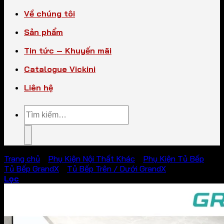
Về chúng tôi
Sản phẩm
Tin tức – Khuyến mãi
Catalogue Vickini
Liên hệ
Tìm
kiếm:
Trang chủ
/
Phụ Kiện Nội Thất Khác
/
Phụ Kiện Tủ Bếp
/
Tủ Bếp GrandX
/
Tủ Bếp Trên / Dưới GrandX
Lọc