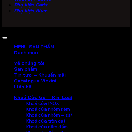
Phụ kiện Garis
Phụ kiện Blum
Copyright 2026 ©
PHU KIEN VICKINI
MENU SẢN PHẨM
Danh mục
Về chúng tôi
Sản phẩm
Tin tức – Khuyến mãi
Catalogue Vickini
Liên hệ
Khoá Cửa Gỗ – Kim Loại
Khoá cửa INOX
Khoá cửa nhôm kẽm
Khoả cửa nhôm – sắt
Khoá cửa tròn gạt
Khoá cửa nắm đấm