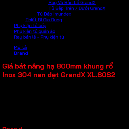
Ray Và Bản Lề GrandX
Tủ Bếp Trên / Dưới GrandX
Tủ Bếp Imundex
Thiết Bị Gia Dụng
Phụ kiện tủ bếp
Phụ kiện tủ quần áo
Ray bản lề - Phụ kiện tủ
Mô tả
Brand
Giá bát nâng hạ 800mm khung rổ
Inox 304 nan dẹt GrandX XL.80S2
Tên Sản Phẩm: Giá bát nâng hạ
Mã sản phẩm: XL.80S2
Thương hiệu: GrandX
Đặc điểm sản phẩm: Khung rổ Inox 304 nan dẹt
Kích thước sản phẩm: R764*S280*C550mm
Chiều rộng tủ: 800mm