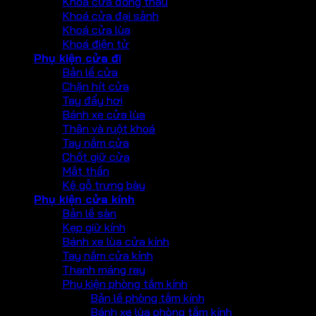
Khoá cửa đồng thau
Khoá cửa đại sảnh
Khoá cửa lùa
Khoá điện tử
Phụ kiện cửa đi
Bản lề cửa
Chặn hít cửa
Tay đẩy hơi
Bánh xe cửa lùa
Thân và ruột khoá
Tay nắm cửa
Chốt giữ cửa
Mắt thần
Kệ gỗ trưng bày
Phụ kiện cửa kính
Bản lề sàn
Kẹp giữ kính
Bánh xe lùa cửa kính
Tay nắm cửa kính
Thanh máng ray
Phụ kiện phòng tắm kính
Bản lề phòng tắm kính
Bánh xe lùa phòng tắm kính