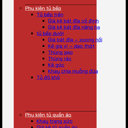
Phụ kiện tủ bếp
Tủ bếp trên
Giá kệ bát đĩa cố định
Giá kệ bát đĩa nâng hạ
tủ bếp dưới
Giá bát đĩa – xoong nồi
Kệ gia vị – dao thớt
Thùng gạo
Thùng rác
Kệ góc
Khay chia muỗng đũa
Tủ đồ khô
Phụ kiện tủ quần áo
Khay trang sức
Giá kệ tủ quần áo