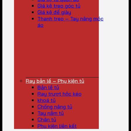
Giá kệ treo góc tủ
Giá kệ để giày
Thanh treo – Tay nâng móc
áo
Ray bản lề – Phụ kiện tủ
Bản lề tủ
Ray trượt hộc kéo
khoá tủ
Chống nâng tủ
Tay nắm tủ
Chân tủ
Phụ kiện liên kết