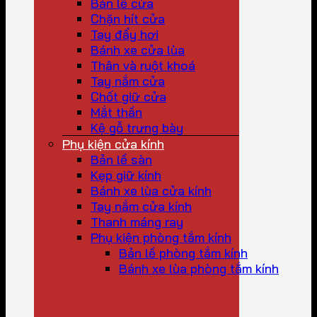
Bản lề cửa
Chặn hít cửa
Tay đẩy hơi
Bánh xe cửa lùa
Thân và ruột khoá
Tay nắm cửa
Chốt giữ cửa
Mắt thần
Kệ gỗ trưng bày
Phụ kiện cửa kính
Bản lề sàn
Kẹp giữ kính
Bánh xe lùa cửa kính
Tay nắm cửa kính
Thanh máng ray
Phụ kiện phòng tắm kính
Bản lề phòng tắm kính
Bánh xe lùa phòng tắm kính