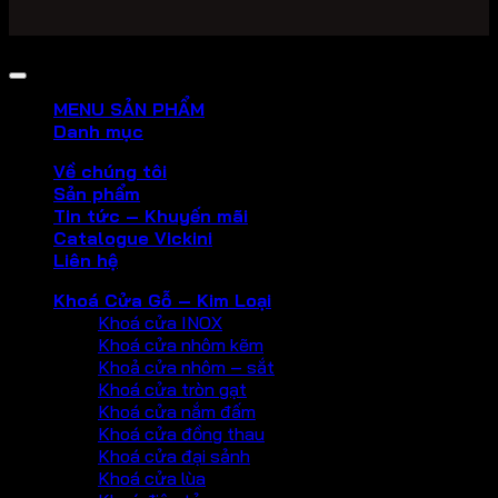
Copyright 2026 ©
PHU KIEN VICKINI
MENU SẢN PHẨM
Danh mục
Về chúng tôi
Sản phẩm
Tin tức – Khuyến mãi
Catalogue Vickini
Liên hệ
Khoá Cửa Gỗ – Kim Loại
Khoá cửa INOX
Khoá cửa nhôm kẽm
Khoả cửa nhôm – sắt
Khoá cửa tròn gạt
Khoá cửa nắm đấm
Khoá cửa đồng thau
Khoá cửa đại sảnh
Khoá cửa lùa