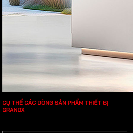
CỤ THỂ CÁC DÒNG SẢN PHẨM THIẾT BỊ
GRANDX
Grandx cung cấp các dòng sản phẩm thiết bị bếp cao cấp
cụ thể như sau: