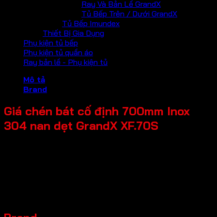
Ray Và Bản Lề GrandX
Tủ Bếp Trên / Dưới GrandX
Tủ Bếp Imundex
Thiết Bị Gia Dụng
Phụ kiện tủ bếp
Phụ kiện tủ quần áo
Ray bản lề - Phụ kiện tủ
Mô tả
Brand
Giá chén bát cố định 700mm Inox
304 nan dẹt GrandX XF.70S
Tên Sản Phẩm: Giá chén bát cố định
Mã sản phẩm: XF.70S
Thương hiệu: GrandX
Đặc điểm sản phẩm: Chất liệu Inox 304 nan dẹt
Kích thước sản phẩm: R664*S260*C210mm
Chiều rộng tủ: 700mm