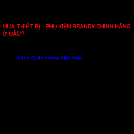
dụng.
Chính sách bảo hành rõ ràng lên đến 2-3 năm, hỗ trợ
lắp đặt, dễ sửa chữa khi cần.
MUA THIẾT BỊ - PHỤ KIỆN GRANDX CHÍNH HÃNG
Ở ĐÂU?
Bạn đang cần tìm mua thiết bị gia dụng GRANDX chính
hãng, chất lượng đảm bảo và dịch vụ tận tâm?Hãy liên hệ
ngay
Khang Quân Home Việt Nam
.
Chúng tôi tự hào là
Đại Lý Chính Hãng của GRANDX , hứa hẹn mang đến cho
bạn:
Sản phẩm chính hãng 100%
: Mua sắm tại đại lý
chính hãng, bạn hoàn toàn yên tâm về nguồn gốc và
chất lượng của từng sản phẩm GRANDX. Nói không
với hàng giả, hàng nhái, hàng kém chất lượng!
Bảo hành chính hãng
: Tận hưởng chính sách bảo
hành uy tín từ nhà sản xuất, đảm bảo quyền lợi tối đa
cho khách hàng trong suốt quá trình sử dụng.
Giá cả tốt nhất
: Chúng tôi cam kết mang đến mức
giá tốt nhất cùng nhiều chương trình khuyến mãi hấp