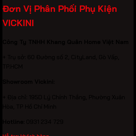
Đơn Vị Phân Phối Phụ Kiện
VICKINI
Công Ty TNHH Khang Quân Home Việt Nam
+ Trụ sở: 60 Đường số 2, CityLand, Gò Vấp,
TP.HCM
Showroom Vickini:
+ Địa chỉ: 195D Lý Chính Thắng, Phường Xuân
Hòa, TP Hồ Chí Minh
Hotline:
0931 234 729