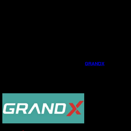
dẫn dành riêng cho khách hàng mua tại đại lý chính
hãng.
Tư vấn chuyên nghiệp
: Đội ngũ nhân viên am hiểu
sản phẩm sẽ tư vấn tận tình, giúp bạn lựa chọn được
thiết bị phù hợp nhất với nhu cầu và không gian bếp
của gia đình.
Hỗ trợ sau bán hàng chu đáo
: Chúng tôi luôn sẵn
sàng hỗ trợ bạn trong quá trình lắp đặt, sử dụng và
bảo trì sản phẩm.
Đừng bỏ lỡ cơ hội nâng cấp căn bếp của bạn với các phụ
kiện và thiết bị gia dụng thông minh từ
GRANDX
. Liên hệ
ngay
Hotline 0931.234.729
được tư vấn và đặt
hàng sản phẩm với mức giá ưu đãi ngay hôm nay!
----------