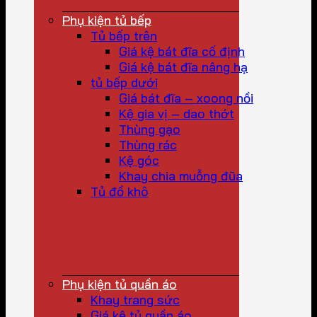
Phụ kiện tủ bếp
Tủ bếp trên
Giá kệ bát đĩa cố định
Giá kệ bát đĩa nâng hạ
tủ bếp dưới
Giá bát đĩa – xoong nồi
Kệ gia vị – dao thớt
Thùng gạo
Thùng rác
Kệ góc
Khay chia muỗng đũa
Tủ đồ khô
Phụ kiện tủ quần áo
Khay trang sức
Giá kệ tủ quần áo