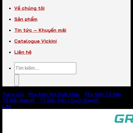
Về chúng tôi
Sản phẩm
Tin tức – Khuyến mãi
Catalogue Vickini
Liên hệ
Tìm
kiếm:
Trang chủ
/
Phụ Kiện Nội Thất Khác
/
Phụ Kiện Tủ Bếp
/
Tủ Bếp GrandX
/
Tủ Bếp Trên / Dưới GrandX
Lọc