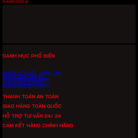
Giá
Giá
6,636,000
₫
9,480,000
₫
gốc
hiện
là:
tại
9,480,000 ₫.
là:
6,636,000 ₫.
DANH MỤC PHỔ BIẾN
KHOÁ CỬA GỖ - KIM LOẠI
PHỤ KIỆN CỬA ĐI
PHỤ KIỆN CỬA KÍNH
PHỤ KIỆN TỦ BẾP
CATALOUGE VICKINI
THANH TOÁN AN TOÀN
GIAO HÀNG TOÀN QUỐC
HỖ TRỢ TƯ VẤN 24/ 24
CAM KẾT HÀNG CHÍNH HÃNG