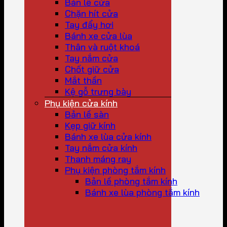
Bản lề cửa
Chặn hít cửa
Tay đẩy hơi
Bánh xe cửa lùa
Thân và ruột khoá
Tay nắm cửa
Chốt giữ cửa
Mắt thần
Kệ gỗ trưng bày
Phụ kiện cửa kính
Bản lề sàn
Kẹp giữ kính
Bánh xe lùa cửa kính
Tay nắm cửa kính
Thanh máng ray
Phụ kiện phòng tắm kính
Bản lề phòng tắm kính
Bánh xe lùa phòng tắm kính