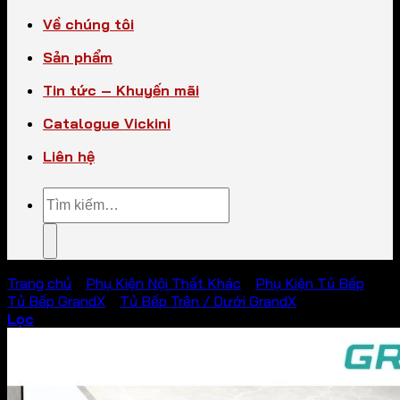
Về chúng tôi
Sản phẩm
Tin tức – Khuyến mãi
Catalogue Vickini
Liên hệ
Tìm
kiếm:
Trang chủ
/
Phụ Kiện Nội Thất Khác
/
Phụ Kiện Tủ Bếp
/
Tủ Bếp GrandX
/
Tủ Bếp Trên / Dưới GrandX
Lọc