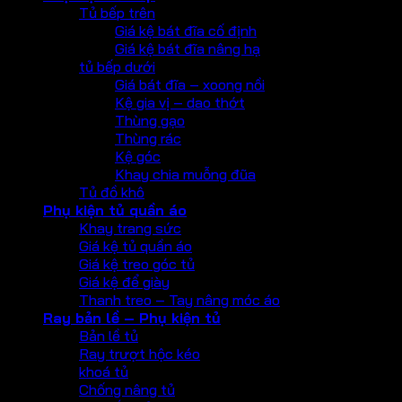
Tủ bếp trên
Giá kệ bát đĩa cố định
Giá kệ bát đĩa nâng hạ
tủ bếp dưới
Giá bát đĩa – xoong nồi
Kệ gia vị – dao thớt
Thùng gạo
Thùng rác
Kệ góc
Khay chia muỗng đũa
Tủ đồ khô
Phụ kiện tủ quần áo
Khay trang sức
Giá kệ tủ quần áo
Giá kệ treo góc tủ
Giá kệ để giày
Thanh treo – Tay nâng móc áo
Ray bản lề – Phụ kiện tủ
Bản lề tủ
Ray trượt hộc kéo
khoá tủ
Chống nâng tủ