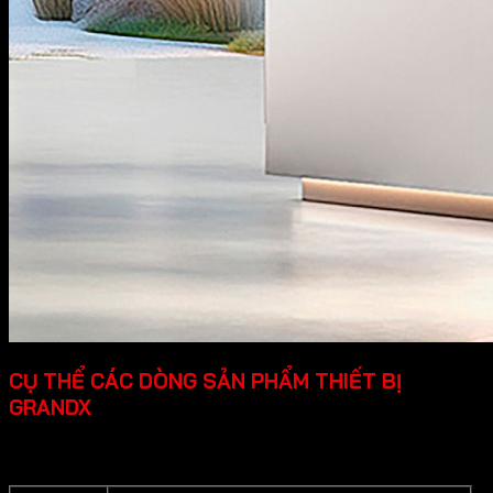
CỤ THỂ CÁC DÒNG SẢN PHẨM THIẾT BỊ
GRANDX
Grandx cung cấp các dòng sản phẩm thiết bị bếp cao cấp
cụ thể như sau: