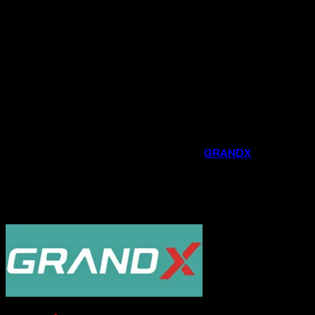
dẫn dành riêng cho khách hàng mua tại đại lý chính
hãng.
Tư vấn chuyên nghiệp
: Đội ngũ nhân viên am hiểu
sản phẩm sẽ tư vấn tận tình, giúp bạn lựa chọn được
thiết bị phù hợp nhất với nhu cầu và không gian bếp
của gia đình.
Hỗ trợ sau bán hàng chu đáo
: Chúng tôi luôn sẵn
sàng hỗ trợ bạn trong quá trình lắp đặt, sử dụng và
bảo trì sản phẩm.
Đừng bỏ lỡ cơ hội nâng cấp căn bếp của bạn với các phụ
kiện và thiết bị gia dụng thông minh từ
GRANDX
. Liên hệ
ngay
Hotline 0931.234.729
được tư vấn và đặt
hàng sản phẩm với mức giá ưu đãi ngay hôm nay!
----------