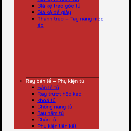
Giá kệ treo góc tủ
Giá kệ để giày
Thanh treo – Tay nâng móc
áo
Ray bản lề – Phụ kiện tủ
Bản lề tủ
Ray trượt hộc kéo
khoá tủ
Chống nâng tủ
Tay nắm tủ
Chân tủ
Phụ kiện liên kết