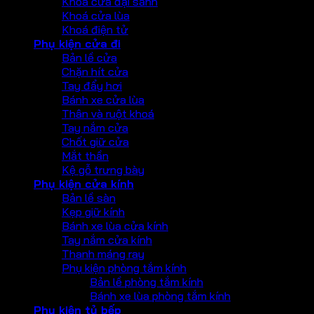
Khoá cửa đại sảnh
Khoá cửa lùa
Khoá điện tử
Phụ kiện cửa đi
Bản lề cửa
Chặn hít cửa
Tay đẩy hơi
Bánh xe cửa lùa
Thân và ruột khoá
Tay nắm cửa
Chốt giữ cửa
Mắt thần
Kệ gỗ trưng bày
Phụ kiện cửa kính
Bản lề sàn
Kẹp giữ kính
Bánh xe lùa cửa kính
Tay nắm cửa kính
Thanh máng ray
Phụ kiện phòng tắm kính
Bản lề phòng tắm kính
Bánh xe lùa phòng tắm kính
Phụ kiện tủ bếp