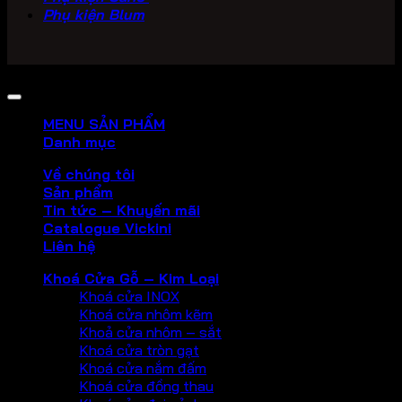
Phụ kiện Blum
Copyright 2026 ©
PHU KIEN VICKINI
MENU SẢN PHẨM
Danh mục
Về chúng tôi
Sản phẩm
Tin tức – Khuyến mãi
Catalogue Vickini
Liên hệ
Khoá Cửa Gỗ – Kim Loại
Khoá cửa INOX
Khoá cửa nhôm kẽm
Khoả cửa nhôm – sắt
Khoá cửa tròn gạt
Khoá cửa nắm đấm
Khoá cửa đồng thau