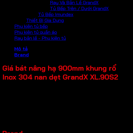
Ray Và Bản Lề GrandX
Tủ Bếp Trên / Dưới GrandX
Tủ Bếp Imundex
Thiết Bị Gia Dụng
Phụ kiện tủ bếp
Phụ kiện tủ quần áo
Ray bản lề - Phụ kiện tủ
Mô tả
Brand
Giá bát nâng hạ 900mm khung rổ
Inox 304 nan dẹt GrandX XL.90S2
Tên Sản Phẩm: Giá bát nâng hạ
Mã sản phẩm: XL.90S2
Thương hiệu: GrandX
Đặc điểm sản phẩm: Khung rổ Inox 304 nan dẹt
Kích thước sản phẩm: R864*S280*C550mm
Chiều rộng tủ: 900mm