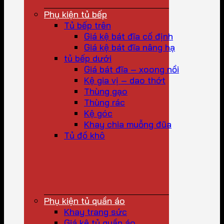
Phụ kiện tủ bếp
Tủ bếp trên
Giá kệ bát đĩa cố định
Giá kệ bát đĩa nâng hạ
tủ bếp dưới
Giá bát đĩa – xoong nồi
Kệ gia vị – dao thớt
Thùng gạo
Thùng rác
Kệ góc
Khay chia muỗng đũa
Tủ đồ khô
Phụ kiện tủ quần áo
Khay trang sức
Giá kệ tủ quần áo