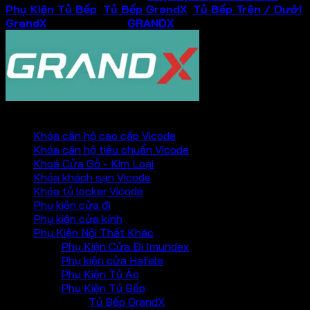
Phụ Kiện Tủ Bếp
,
Tủ Bếp GrandX
,
Tủ Bếp Trên / Dưới
GrandX
Thương hiệu:
GRANDX
PHỤ KIỆN VICKINI
Khóa căn hộ cao cấp Vicode
Khóa căn hộ tiêu chuẩn Vicode
Khoá Cửa Gỗ - Kim Loại
Khóa khách sạn Vicode
Khóa tủ locker Vicode
Phụ kiện cửa đi
Phụ kiện cửa kính
Phụ Kiện Nội Thất Khác
Phụ Kiện Cửa Đi Imundex
Phụ kiện cửa Hafele
Phụ Kiện Tủ Áo
Phụ Kiện Tủ Bếp
Tủ Bếp GrandX