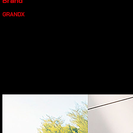
Brand
GRANDX
Grandx là một thương hiệu thiết bị bếp cao cấp đáng đầu
tư, một số điểm nổi bật:
Xuất xứ:
Tự hào mang đến các
dòng sản phẩm phụ kiện tủ bếp và phụ kiện nội thất với
thiết kế đậm chất Italia, kết hợp giữa sự thanh lịch truyền
thống và nét hiện đại đầy cảm hứng.
Chất lượng:
Sản
phẩm của chúng tôi đạt độ hoàn thiện cao, sắc nét từng
chi tiết và thể hiện sự đẳng cấp khác biệt.
Đa dạng sản
phẩm:
Dòng thiết bị nhà bếp bao gồm các sản phẩm máy
rửa bát, bếp từ, hút mùi, lò vi sóng… sản xuất theo tiêu
chuẩn công nghệ hàng đầu thế giới.
Thiết kế đẹp:
Các sản
phẩm có thiết kế hiện đại, sang trọng, góp phần tăng tính
thẩm mỹ cho không gian bếp.