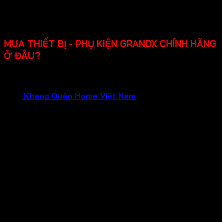
dụng.
Chính sách bảo hành rõ ràng lên đến 2-3 năm, hỗ trợ
lắp đặt, dễ sửa chữa khi cần.
MUA THIẾT BỊ - PHỤ KIỆN GRANDX CHÍNH HÃNG
Ở ĐÂU?
Bạn đang cần tìm mua thiết bị gia dụng GRANDX chính
hãng, chất lượng đảm bảo và dịch vụ tận tâm?Hãy liên hệ
ngay
Khang Quân Home Việt Nam
.
Chúng tôi tự hào là
Đại Lý Chính Hãng của GRANDX , hứa hẹn mang đến cho
bạn:
Sản phẩm chính hãng 100%
: Mua sắm tại đại lý
chính hãng, bạn hoàn toàn yên tâm về nguồn gốc và
chất lượng của từng sản phẩm GRANDX. Nói không
với hàng giả, hàng nhái, hàng kém chất lượng!
Bảo hành chính hãng
: Tận hưởng chính sách bảo
hành uy tín từ nhà sản xuất, đảm bảo quyền lợi tối đa
cho khách hàng trong suốt quá trình sử dụng.
Giá cả tốt nhất
: Chúng tôi cam kết mang đến mức
giá tốt nhất cùng nhiều chương trình khuyến mãi hấp