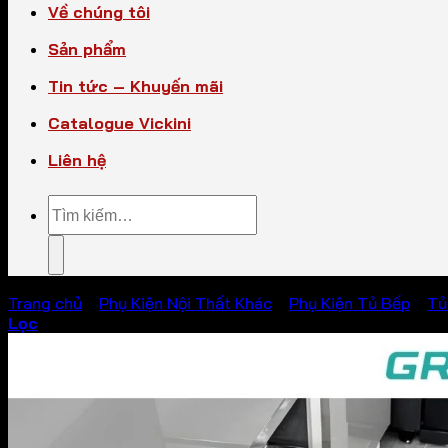
Về chúng tôi
Sản phẩm
Tin tức – Khuyến mãi
Catalogue Vickini
Liên hệ
Tìm
kiếm:
Trang chủ
/
Phụ Kiện Nội Thất Khác
/
Phụ Kiện Tủ Bếp
/
Tủ
Lọc