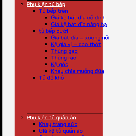
Phụ kiện tủ bếp
Tủ bếp trên
Giá kệ bát đĩa cố định
Giá kệ bát đĩa nâng hạ
tủ bếp dưới
Giá bát đĩa – xoong nồi
Kệ gia vị – dao thớt
Thùng gạo
Thùng rác
Kệ góc
Khay chia muỗng đũa
Tủ đồ khô
Phụ kiện tủ quần áo
Khay trang sức
Giá kệ tủ quần áo