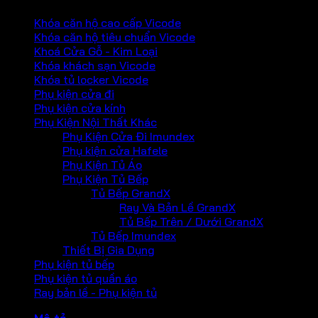
Khóa căn hộ cao cấp Vicode
Khóa căn hộ tiêu chuẩn Vicode
Khoá Cửa Gỗ - Kim Loại
Khóa khách sạn Vicode
Khóa tủ locker Vicode
Phụ kiện cửa đi
Phụ kiện cửa kính
Phụ Kiện Nội Thất Khác
Phụ Kiện Cửa Đi Imundex
Phụ kiện cửa Hafele
Phụ Kiện Tủ Áo
Phụ Kiện Tủ Bếp
Tủ Bếp GrandX
Ray Và Bản Lề GrandX
Tủ Bếp Trên / Dưới GrandX
Tủ Bếp Imundex
Thiết Bị Gia Dụng
Phụ kiện tủ bếp
Phụ kiện tủ quần áo
Ray bản lề - Phụ kiện tủ