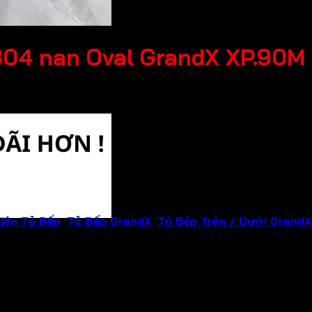
304 nan Oval GrandX XP.90M
iện Tủ Bếp
,
Tủ Bếp GrandX
,
Tủ Bếp Trên / Dưới GrandX