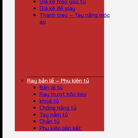
Giá kệ treo góc tủ
Giá kệ để giày
Thanh treo – Tay nâng móc
áo
Ray bản lề – Phụ kiện tủ
Bản lề tủ
Ray trượt hộc kéo
khoá tủ
Chống nâng tủ
Tay nắm tủ
Chân tủ
Phụ kiện liên kết