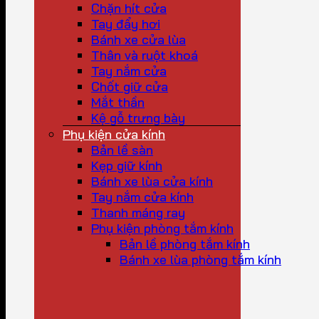
Chặn hít cửa
Tay đẩy hơi
Bánh xe cửa lùa
Thân và ruột khoá
Tay nắm cửa
Chốt giữ cửa
Mắt thần
Kệ gỗ trưng bày
Phụ kiện cửa kính
Bản lề sàn
Kẹp giữ kính
Bánh xe lùa cửa kính
Tay nắm cửa kính
Thanh máng ray
Phụ kiện phòng tắm kính
Bản lề phòng tắm kính
Bánh xe lùa phòng tắm kính