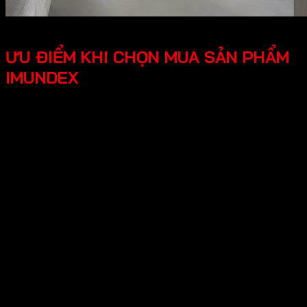
ƯU ĐIỂM KHI CHỌN MUA SẢN PHẨM
IMUNDEX
Tối ưu công năng, tiện lợi người dùng các phụ kiện
Imundex được thiết kế thông minh, tối ưu hóa được
công năng, mang lại trải nghiệm tốt cho người dùng.
Thiết kế hiện đại, đẹp mắt mang lại tính thẩm mỹ cao,
tạo không gian nhà ở sang trọng.
An tâm tuyệt đối chính sách bảo hành rõ ràng, có
nguồn gốc xuất xứ cụ thể, đội ngũ hỗ trợ kỹ thuật
chuyên nghiệp, an tâm cho người dùng.
Hy vọng những thông tin trên giúp ích bạn hiểu rõ về “Giới
thiệu về thương hiệu Imundex? Imundex có tốt không?”.
Cần Hỗ trợ và Tư vấn các sản phẩm của Imundex và đặt
hàng , Quý Khách Vui lòng
Liên hệ Hotline
:0931.234.729
để được báo giá tốt nhất và hỗ trợ nhanh
nhất nhé!