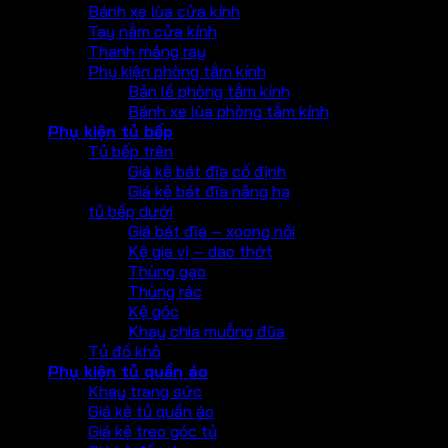
Bánh xe lùa cửa kính
Tay nắm cửa kính
Thanh máng ray
Phụ kiện phòng tắm kính
Bản lề phòng tắm kính
Bánh xe lùa phòng tắm kính
Phụ kiện tủ bếp
Tủ bếp trên
Giá kệ bát đĩa cố định
Giá kệ bát đĩa nâng hạ
tủ bếp dưới
Giá bát đĩa – xoong nồi
Kệ gia vị – dao thớt
Thùng gạo
Thùng rác
Kệ góc
Khay chia muỗng đũa
Tủ đồ khô
Phụ kiện tủ quần áo
Khay trang sức
Giá kệ tủ quần áo
Giá kệ treo góc tủ