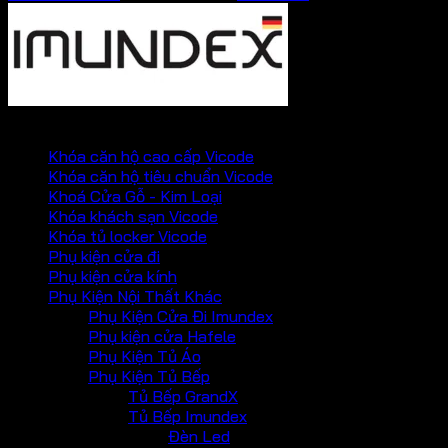
PHỤ KIỆN VICKINI
Khóa căn hộ cao cấp Vicode
Khóa căn hộ tiêu chuẩn Vicode
Khoá Cửa Gỗ - Kim Loại
Khóa khách sạn Vicode
Khóa tủ locker Vicode
Phụ kiện cửa đi
Phụ kiện cửa kính
Phụ Kiện Nội Thất Khác
Phụ Kiện Cửa Đi Imundex
Phụ kiện cửa Hafele
Phụ Kiện Tủ Áo
Phụ Kiện Tủ Bếp
Tủ Bếp GrandX
Tủ Bếp Imundex
Đèn Led