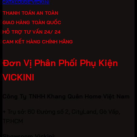
CATALOUGE VICKINI
THANH TOÁN AN TOÀN
GIAO HÀNG TOÀN QUỐC
HỖ TRỢ TƯ VẤN 24/ 24
CAM KẾT HÀNG CHÍNH HÃNG
Đơn Vị Phân Phối Phụ Kiện
VICKINI
Công Ty TNHH Khang Quân Home Việt Nam
+ Trụ sở: 60 Đường số 2, CityLand, Gò Vấp,
TP.HCM
Showroom Vickini: