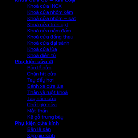
Khoá cửa INOX
Khoá cửa nhôm kẽm
Khoả cửa nhôm – sắt
Khoá cửa tròn gạt
Khoá cửa nắm đấm
Khoá cửa đồng thau
Khoá cửa đại sảnh
Khoá cửa lùa
Khoá điện tử
Phụ kiện cửa đi
Bản lề cửa
Chặn hít cửa
Tay đẩy hơi
Bánh xe cửa lùa
Thân và ruột khoá
Tay nắm cửa
Chốt giữ cửa
Mắt thần
Kệ gỗ trưng bày
Phụ kiện cửa kính
Bản lề sàn
Kẹp giữ kính