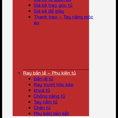
Giá kệ treo góc tủ
Giá kệ để giày
Thanh treo – Tay nâng móc
áo
Ray bản lề – Phụ kiện tủ
Bản lề tủ
Ray trượt hộc kéo
khoá tủ
Chống nâng tủ
Tay nắm tủ
Chân tủ
Phụ kiện liên kết