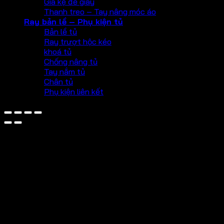
Giá kệ để giày
Thanh treo – Tay nâng móc áo
Ray bản lề – Phụ kiện tủ
Bản lề tủ
Ray trượt hộc kéo
khoá tủ
Chống nâng tủ
Tay nắm tủ
Chân tủ
Phụ kiện liên kết