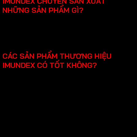
IMUNDEX CHUYÊN SẢN XUẤT
NHỮNG SẢN PHẨM GÌ?
SmartHome - Hệ thống chuông cửa có hình - Khóa
điện tử - Phụ kiện cửa đi - Phụ kiện cửa kính và vách
kính phòng tắm - Phụ kiện cho tủ bếp nội thất - Hệ
thống đèn led cho nội thất -Phụ kiện cabinet xếp gọn
CÁC SẢN PHẨM THƯƠNG HIỆU
IMUNDEX CÓ TỐT KHÔNG?
Các sản phẩm Imundex được đánh giá rất tốt nhờ vào:
Chất lượng theo tiêu chuẩn Đức: Imundex xuất xứ từ
Đức, một quốc gia nổi tiếng về kỹ thuật và chất
lượng sản phẩm.
Vật liệu cao cấp và bền đẹp: Imundex sử dụng vật liệu
chất lượng cao như inox 304, thép không gỉ, hợp kim
nhôm,…
Sản phẩm đa dạng, phong phú từ phụ kiện cửa, phụ
kiện bếp,…Sử dụng đa dạng đáp ứng mọi nhu cầu của