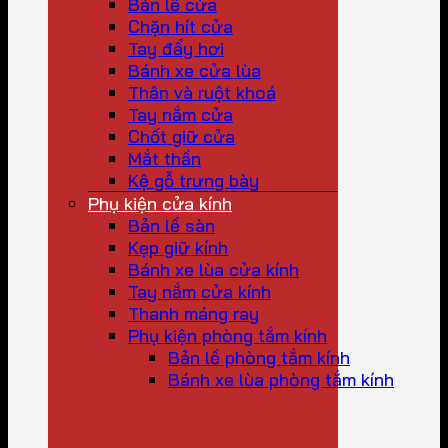
Bản lề cửa
Chặn hít cửa
Tay đẩy hơi
Bánh xe cửa lùa
Thân và ruột khoá
Tay nắm cửa
Chốt giữ cửa
Mắt thần
Kệ gỗ trưng bày
Phụ kiện cửa kính
Bản lề sàn
Kẹp giữ kính
Bánh xe lùa cửa kính
Tay nắm cửa kính
Thanh máng ray
Phụ kiện phòng tắm kính
Bản lề phòng tắm kính
Bánh xe lùa phòng tắm kính