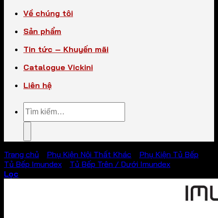
Về chúng tôi
Sản phẩm
Tin tức – Khuyến mãi
Catalogue Vickini
Liên hệ
Tìm
kiếm:
Trang chủ
/
Phụ Kiện Nội Thất Khác
/
Phụ Kiện Tủ Bếp
/
Tủ Bếp Imundex
/
Tủ Bếp Trên / Dưới Imundex
Lọc