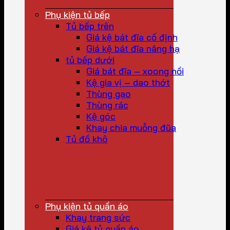
Phụ kiện tủ bếp
Tủ bếp trên
Giá kệ bát đĩa cố định
Giá kệ bát đĩa nâng hạ
tủ bếp dưới
Giá bát đĩa – xoong nồi
Kệ gia vị – dao thớt
Thùng gạo
Thùng rác
Kệ góc
Khay chia muỗng đũa
Tủ đồ khô
Phụ kiện tủ quần áo
Khay trang sức
Giá kệ tủ quần áo