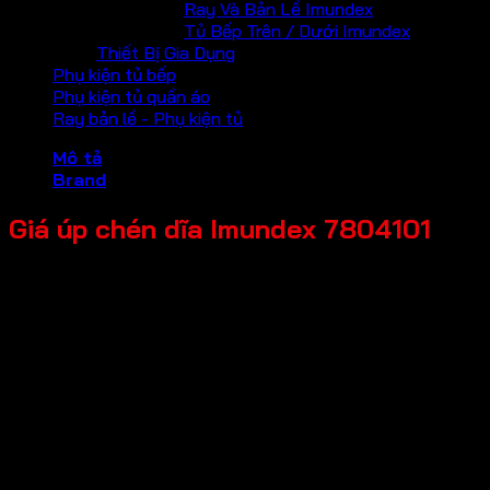
Ray Và Bản Lề Imundex
Tủ Bếp Trên / Dưới Imundex
Thiết Bị Gia Dụng
Phụ kiện tủ bếp
Phụ kiện tủ quần áo
Ray bản lề - Phụ kiện tủ
Mô tả
Brand
Giá úp chén dĩa Imundex 7804101
Mã sản phẩm: 7804101
Tên sản phẩm: Giá úp chén dĩa
Giá bán: 1,108,000
Đơn vị tính: Bộ
Kích thước tổng thể: 656x280mm
Chất liệu chính: Inox 304 & nhựa
Tải trọng tối đa: Tối đa 20kg
Ứng dụng: Chiều rộng tủ 700mm (độ dày ván hông 16-
18mm)
Thương hiệu: Imundex-Đức