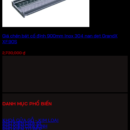
Giá chén bát cố định 900mm Inox 304 nan dẹt GrandX
XF.90S
Giá
Giá
1,911,000
₫
2,730,000
₫
gốc
hiện
là:
tại
2,730,000 ₫.
là:
1,911,000 ₫.
DANH MỤC PHỔ BIẾN
KHOÁ CỬA GỖ - KIM LOẠI
PHỤ KIỆN CỬA ĐI
PHỤ KIỆN CỬA KÍNH
PHỤ KIỆN TỦ BẾP