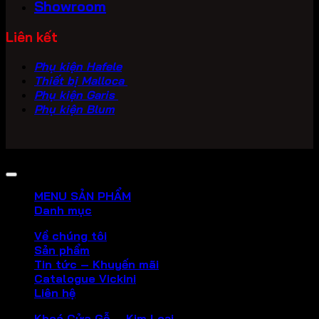
Showroom
Liên kết
Phụ kiện Hafele
Thiết bị Malloca
Phụ kiện Garis
Phụ kiện Blum
Copyright 2026 ©
PHU KIEN VICKINI
MENU SẢN PHẨM
Danh mục
Về chúng tôi
Sản phẩm
Tin tức – Khuyến mãi
Catalogue Vickini
Liên hệ
Khoá Cửa Gỗ – Kim Loại