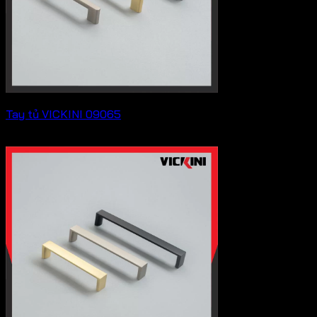
Tay tủ VICKINI 09065
Liên hệ