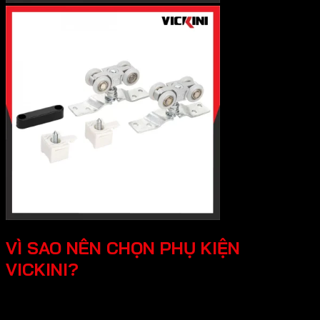
VÌ SAO NÊN CHỌN PHỤ KIỆN
VICKINI?
Chất lượng độ bền vượt trội, Vickini sử