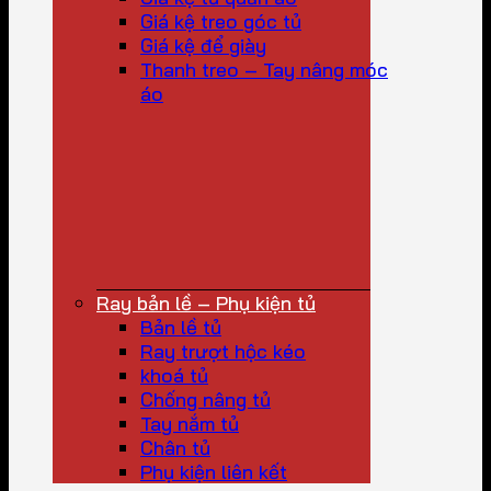
Giá kệ treo góc tủ
Giá kệ để giày
Thanh treo – Tay nâng móc
áo
Ray bản lề – Phụ kiện tủ
Bản lề tủ
Ray trượt hộc kéo
khoá tủ
Chống nâng tủ
Tay nắm tủ
Chân tủ
Phụ kiện liên kết