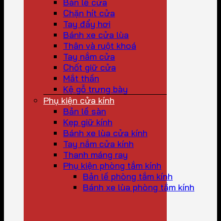
Bản lề cửa
Chặn hít cửa
Tay đẩy hơi
Bánh xe cửa lùa
Thân và ruột khoá
Tay nắm cửa
Chốt giữ cửa
Mắt thần
Kệ gỗ trưng bày
Phụ kiện cửa kính
Bản lề sàn
Kẹp giữ kính
Bánh xe lùa cửa kính
Tay nắm cửa kính
Thanh máng ray
Phụ kiện phòng tắm kính
Bản lề phòng tắm kính
Bánh xe lùa phòng tắm kính