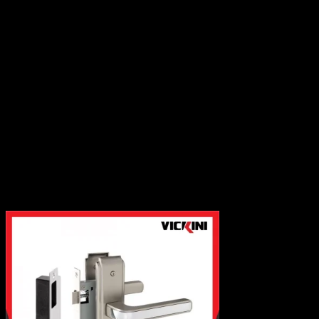
-Phụ kiện tủ
Giá kệ tủ bếp
Giá kệ tủ áo
Tủ gia dụng
Bản lề tủ
Thanh ray trượt
Khóa tủ
Tay nâng tủ
Tay tủ
Chân tủ
Phụ kiện liên kết