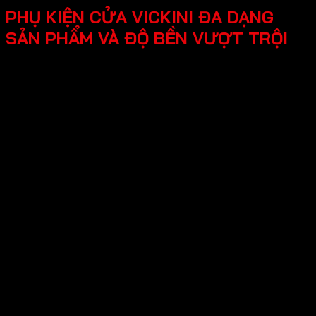
PHỤ KIỆN CỬA VICKINI ĐA DẠNG
SẢN PHẨM VÀ ĐỘ BỀN VƯỢT TRỘI
Thương hiệu Vickini đa dạng nhiều sản phẩm
sau:
-Phụ kiện cửa gỗ - kim loại
Khóa cửa điện tử
Khóa cửa đại sảnh
Khóa cửa đồng thau
Khóa cửa kẽm
Khóa cửa inox
Khóa cửa nhôm – kẽm
Khóa cửa nhôm – sắc
Khóa cửa nắm đấm
Khóa cửa tròn gạt
Khóa cửa lùa
Thân khóa cửa
Ruột khóa cửa