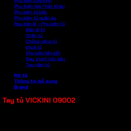
Phụ kiện cửa kính
Phụ Kiện Nội Thất Khác
Phụ kiện tủ bếp
Phụ kiện tủ quần áo
Ray bản lề - Phụ kiện tủ
Bản lề tủ
Chân tủ
Chống nâng tủ
khoá tủ
Phụ kiện liên kết
Ray trượt hộc kéo
Tay nắm tủ
Mô tả
Thông tin bổ sung
Brand
Tay tủ VICKINI 09002
Chất liệul Hợp kim nhôm
Loại cửa: Cửa kim loại, Cửa gỗ
Độ dày cửa: 18-22mm
Kích thước: 001