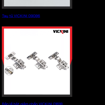
Tay tủ VICKINI 09086
Khoảng
18,260
₫
–
24,200
₫
giá:
từ
18,260 ₫
đến
24,200 ₫
Bản lề bật giảm chấn VICKINI 01618