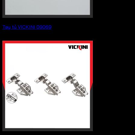
Tay tủ VICKINI 09069
Liên hệ