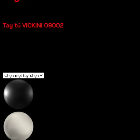
Khoảng
16,500
₫
–
21,890
₫
giá:
Tay tủ VICKINI 09002
từ
16,500 ₫
đến
Chất liệul Hợp kim nhôm
21,890 ₫
Loại cửa: Cửa kim loại, Cửa gỗ
Độ dày cửa: 18-22mm
Màu sắc
Đen mờ