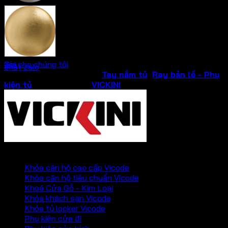
Ken xước mờ
Vàng xướt mờ
Gọi cho chúng tôi
Xóa
chat zalo
SKU:
09002
Danh mục:
Tay nắm tủ
,
Ray bản lề - Phụ
kiện tủ
Thương hiệu:
VICKINI
PHỤ KIỆN VICKINI
Khóa căn hộ cao cấp Vicode
Khóa căn hộ tiêu chuẩn Vicode
Khoá Cửa Gỗ - Kim Loại
Khóa khách sạn Vicode
Khóa tủ locker Vicode
Phụ kiện cửa đi