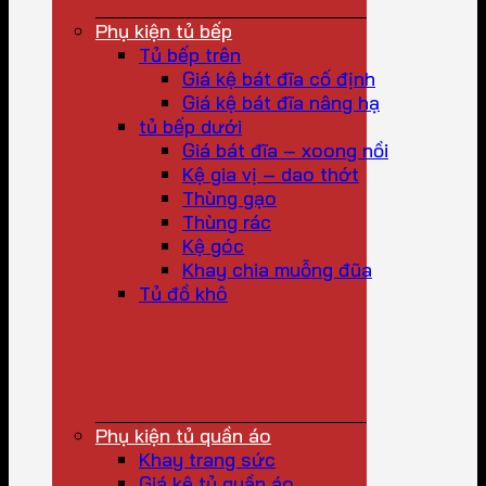
Phụ kiện tủ bếp
Tủ bếp trên
Giá kệ bát đĩa cố định
Giá kệ bát đĩa nâng hạ
tủ bếp dưới
Giá bát đĩa – xoong nồi
Kệ gia vị – dao thớt
Thùng gạo
Thùng rác
Kệ góc
Khay chia muỗng đũa
Tủ đồ khô
Phụ kiện tủ quần áo
Khay trang sức
Giá kệ tủ quần áo