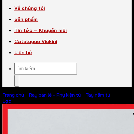
Về chúng tôi
Sản phẩm
Tin tức – Khuyến mãi
Catalogue Vickini
Liên hệ
Tìm
kiếm:
Trang chủ
/
Ray bản lề - Phụ kiện tủ
/
Tay nắm tủ
Lọc