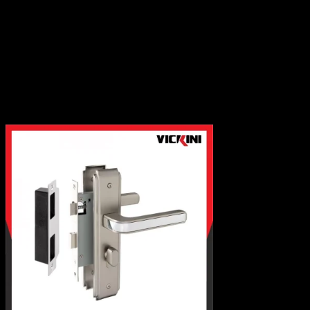
Bản lề tủ
Thanh ray trượt
Khóa tủ
Tay nâng tủ
Tay tủ
Chân tủ
Phụ kiện liên kết