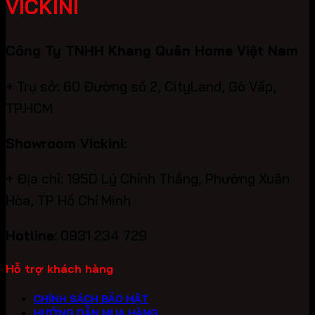
VICKINI
Công Ty TNHH Khang Quân Home Việt Nam
+ Trụ sở: 60 Đường số 2, CityLand, Gò Vấp,
TP.HCM
Showroom Vickini:
+ Địa chỉ: 195D Lý Chính Thắng, Phường Xuân
Hòa, TP Hồ Chí Minh
Hotline:
0931 234 729
Hỗ trợ khách hàng
CHÍNH SÁCH BẢO MẬT
HƯỚNG DẪN MUA HÀNG