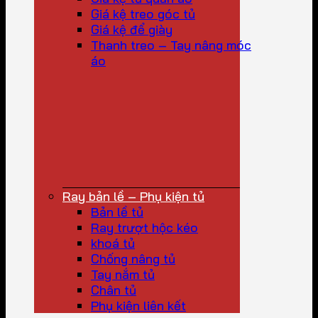
Giá kệ treo góc tủ
Giá kệ để giày
Thanh treo – Tay nâng móc
áo
Ray bản lề – Phụ kiện tủ
Bản lề tủ
Ray trượt hộc kéo
khoá tủ
Chống nâng tủ
Tay nắm tủ
Chân tủ
Phụ kiện liên kết