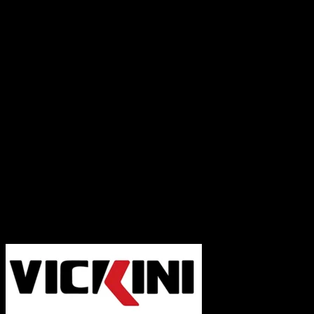
Vickini đề được sản xuất sắc xảo, từ cổ
điển đến hiện đại.
Tối ưu công năng và đảm bảo an toàn, các
sản phẩm Vickini không chỉ tối ưu công
năng mà còn mang lại trải nghiệm tốt cho
người dùng.
Thương hiệu uy tín phân phối rộng rãi khắp
nơi, chính sách bảo hành rõ ràng, uy tín.
Cần Hỗ trợ và Tư vấn các sản phẩm của Vickini
và đặt hàng, Quý Khách Vui lòng
Liên hệ
Hotline :0931.234.729
để được báo giá tốt
nhất và hỗ trợ nhanh nhất nhé!
-----------