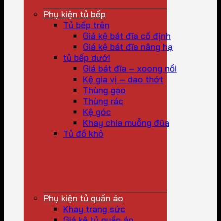
Phụ kiện tủ bếp
Tủ bếp trên
Giá kệ bát đĩa cố định
Giá kệ bát đĩa nâng hạ
tủ bếp dưới
Giá bát đĩa – xoong nồi
Kệ gia vị – dao thớt
Thùng gạo
Thùng rác
Kệ góc
Khay chia muỗng đũa
Tủ đồ khô
Phụ kiện tủ quần áo
Khay trang sức
Giá kệ tủ quần áo