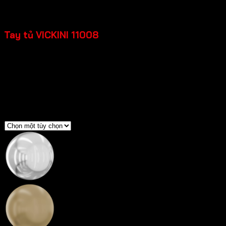
6,490
₫
Tay tủ VICKINI 11008
Chất liệu: Hợp kim nhôm
Loại cửa: Cửa kim loại, Cửa gỗ
Độ dày cửa: 18-22mm
Bảo hành: 12 tháng
Màu sắc
Crom bóng