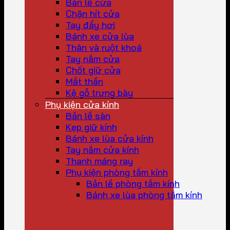
Bản lề cửa
Chặn hít cửa
Tay đẩy hơi
Bánh xe cửa lùa
Thân và ruột khoá
Tay nắm cửa
Chốt giữ cửa
Mắt thần
Kệ gỗ trưng bày
Phụ kiện cửa kính
Bản lề sàn
Kẹp giữ kính
Bánh xe lùa cửa kính
Tay nắm cửa kính
Thanh máng ray
Phụ kiện phòng tắm kính
Bản lề phòng tắm kính
Bánh xe lùa phòng tắm kính