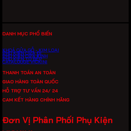
đến
21,010 ₫
DANH MỤC PHỔ BIẾN
KHOÁ CỬA GỖ - KIM LOẠI
PHỤ KIỆN CỬA ĐI
PHỤ KIỆN CỬA KÍNH
PHỤ KIỆN TỦ BẾP
CATALOUGE VICKINI
THANH TOÁN AN TOÀN
GIAO HÀNG TOÀN QUỐC
HỖ TRỢ TƯ VẤN 24/ 24
CAM KẾT HÀNG CHÍNH HÃNG
Đơn Vị Phân Phối Phụ Kiện