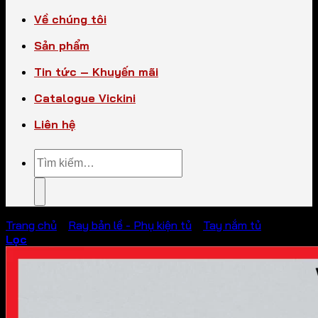
Về chúng tôi
Sản phẩm
Tin tức – Khuyến mãi
Catalogue Vickini
Liên hệ
Tìm
kiếm:
Trang chủ
/
Ray bản lề - Phụ kiện tủ
/
Tay nắm tủ
Lọc