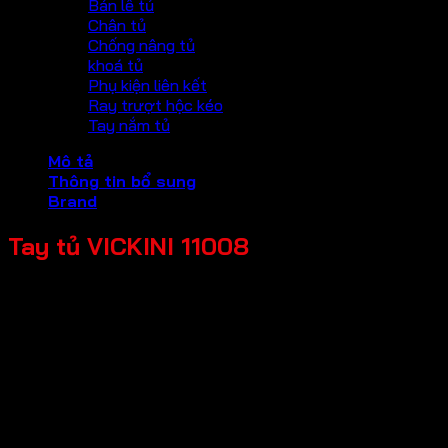
Bản lề tủ
Chân tủ
Chống nâng tủ
khoá tủ
Phụ kiện liên kết
Ray trượt hộc kéo
Tay nắm tủ
Mô tả
Thông tin bổ sung
Brand
Tay tủ VICKINI 11008
Chất liệu: Hợp kim nhôm
Loại cửa: Cửa kim loại, Cửa gỗ
Độ dày cửa: 18-22mm
Bảo hành: 12 tháng
Màu sắc
Crom bóng, Vàng bóng