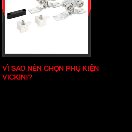
VÌ SAO NÊN CHỌN PHỤ KIỆN
VICKINI?
Chất lượng độ bền vượt trội, Vickini sử
dụng các loại vật liệu cao cấp như inox
304, hợp kim nhôm,..Các sản phẩm đều
được sản xuất đúng chuẩn và kiểm tra
nghiêm ngặt.
Thiết kế đa dạng, tính tê, mỗi sản phẩm