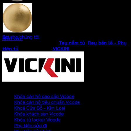
Ken xước mờ
Vàng xướt mờ
Gọi cho chúng tôi
Xóa
chat zalo
SKU:
09069
Danh mục:
Tay nắm tủ
,
Ray bản lề - Phụ
kiện tủ
Thương hiệu:
VICKINI
PHỤ KIỆN VICKINI
Khóa căn hộ cao cấp Vicode
Khóa căn hộ tiêu chuẩn Vicode
Khoá Cửa Gỗ - Kim Loại
Khóa khách sạn Vicode
Khóa tủ locker Vicode
Phụ kiện cửa đi