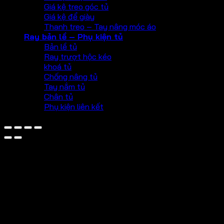
Giá kệ treo góc tủ
Giá kệ để giày
Thanh treo – Tay nâng móc áo
Ray bản lề – Phụ kiện tủ
Bản lề tủ
Ray trượt hộc kéo
khoá tủ
Chống nâng tủ
Tay nắm tủ
Chân tủ
Phụ kiện liên kết