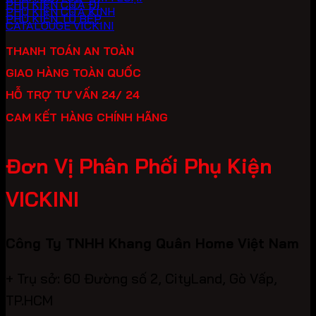
PHỤ KIỆN CỬA ĐI
PHỤ KIỆN CỬA KÍNH
PHỤ KIỆN TỦ BẾP
CATALOUGE VICKINI
THANH TOÁN AN TOÀN
GIAO HÀNG TOÀN QUỐC
HỖ TRỢ TƯ VẤN 24/ 24
CAM KẾT HÀNG CHÍNH HÃNG
Đơn Vị Phân Phối Phụ Kiện
VICKINI
Công Ty TNHH Khang Quân Home Việt Nam
+ Trụ sở: 60 Đường số 2, CityLand, Gò Vấp,
TP.HCM