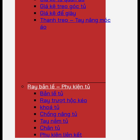
Giá kệ treo góc tủ
Giá kệ để giày
Thanh treo – Tay nâng móc
áo
Ray bản lề – Phụ kiện tủ
Bản lề tủ
Ray trượt hộc kéo
khoá tủ
Chống nâng tủ
Tay nắm tủ
Chân tủ
Phụ kiện liên kết