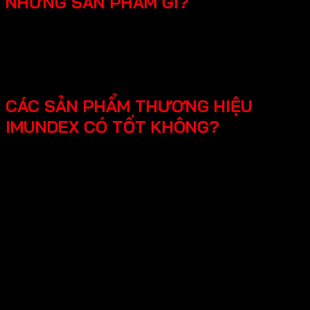
NHỮNG SẢN PHẨM GÌ?
SmartHome - Hệ thống chuông cửa có hình - Khóa
điện tử - Phụ kiện cửa đi - Phụ kiện cửa kính và vách
kính phòng tắm - Phụ kiện cho tủ bếp nội thất - Hệ
thống đèn led cho nội thất -Phụ kiện cabinet xếp gọn
CÁC SẢN PHẨM THƯƠNG HIỆU
IMUNDEX CÓ TỐT KHÔNG?
Các sản phẩm Imundex được đánh giá rất tốt nhờ vào:
Chất lượng theo tiêu chuẩn Đức: Imundex xuất xứ từ
Đức, một quốc gia nổi tiếng về kỹ thuật và chất
lượng sản phẩm.
Vật liệu cao cấp và bền đẹp: Imundex sử dụng vật liệu
chất lượng cao như inox 304, thép không gỉ, hợp kim
nhôm,…
Sản phẩm đa dạng, phong phú từ phụ kiện cửa, phụ
kiện bếp,…Sử dụng đa dạng đáp ứng mọi nhu cầu của
khách hàng.
Thương hiệu uy tín tại thị trường Việt Nam, chính