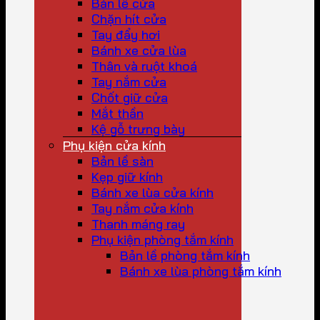
Bản lề cửa
Chặn hít cửa
Tay đẩy hơi
Bánh xe cửa lùa
Thân và ruột khoá
Tay nắm cửa
Chốt giữ cửa
Mắt thần
Kệ gỗ trưng bày
Phụ kiện cửa kính
Bản lề sàn
Kẹp giữ kính
Bánh xe lùa cửa kính
Tay nắm cửa kính
Thanh máng ray
Phụ kiện phòng tắm kính
Bản lề phòng tắm kính
Bánh xe lùa phòng tắm kính