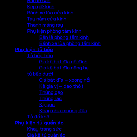
Bản lề sàn
Kẹp giữ kính
Bánh xe lùa cửa kính
Tay nắm cửa kính
Thanh máng ray
Phụ kiện phòng tắm kính
Bản lề phòng tắm kính
Bánh xe lùa phòng tắm kính
Phụ kiện tủ bếp
Tủ bếp trên
Giá kệ bát đĩa cố định
Giá kệ bát đĩa nâng hạ
tủ bếp dưới
Giá bát đĩa – xoong nồi
Kệ gia vị – dao thớt
Thùng gạo
Thùng rác
Kệ góc
Khay chia muỗng đũa
Tủ đồ khô
Phụ kiện tủ quần áo
Khay trang sức
Giá kệ tủ quần áo