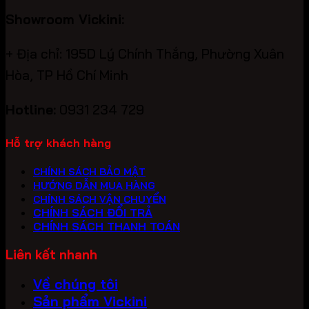
Showroom Vickini:
+ Địa chỉ: 195D Lý Chính Thắng, Phường Xuân
Hòa, TP Hồ Chí Minh
Hotline:
0931 234 729
Hỗ trợ khách hàng
CHÍNH SÁCH BẢO MẬT
HƯỚNG DẪN MUA HÀNG
CHÍNH SÁCH VẬN CHUYỂN
CHÍNH SÁCH ĐỔI TRẢ
CHÍNH SÁCH THANH TOÁN
Liên kết nhanh
Về chúng tôi
Sản phẩm Vickini