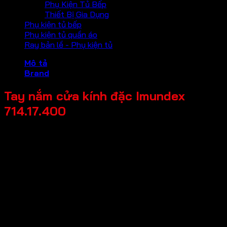
Phụ Kiện Tủ Bếp
Thiết Bị Gia Dụng
Phụ kiện tủ bếp
Phụ kiện tủ quần áo
Ray bản lề - Phụ kiện tủ
Mô tả
Brand
Tay nắm cửa kính đặc Imundex
714.17.400
Mã sản phẩm: 714.17.400
Tên sản phẩm: Tay nắm cửa kính đặc
Giá bán: 290,000
Đơn vị tính: Bộ
Màu sắc / bề mặt: Bề mặt mờ
Chất liệu chính: Inox 304
Độ dày cửa: Độ dày kính 8-12mm
Thương hiệu: Imundex-Đức
Bảo hành: 2 năm