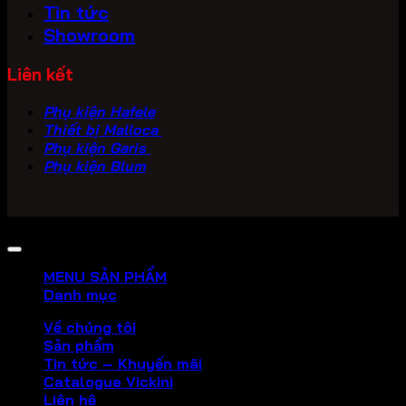
Tin tức
Showroom
Liên kết
Phụ kiện Hafele
Thiết bị Malloca
Phụ kiện Garis
Phụ kiện Blum
Copyright 2026 ©
PHU KIEN VICKINI
MENU SẢN PHẨM
Danh mục
Về chúng tôi
Sản phẩm
Tin tức – Khuyến mãi
Catalogue Vickini
Liên hệ