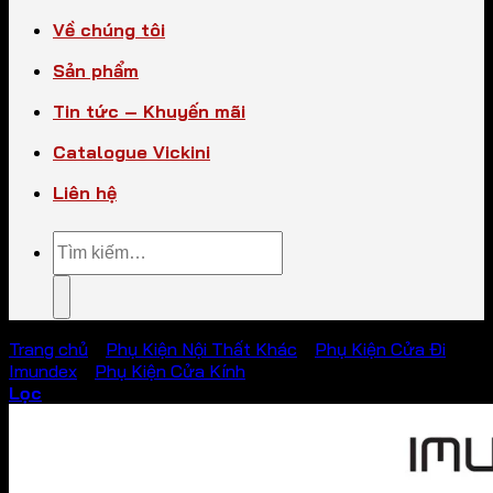
Về chúng tôi
Sản phẩm
Tin tức – Khuyến mãi
Catalogue Vickini
Liên hệ
Tìm
kiếm:
Trang chủ
/
Phụ Kiện Nội Thất Khác
/
Phụ Kiện Cửa Đi
Imundex
/
Phụ Kiện Cửa Kính
Lọc