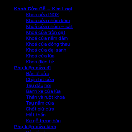
Khoá Cửa Gỗ – Kim Loại
Khoá cửa INOX
Khoá cửa nhôm kẽm
Khoả cửa nhôm – sắt
Khoá cửa tròn gạt
Khoá cửa nắm đấm
Khoá cửa đồng thau
Khoá cửa đại sảnh
Khoá cửa lùa
Khoá điện tử
Phụ kiện cửa đi
Bản lề cửa
Chặn hít cửa
Tay đẩy hơi
Bánh xe cửa lùa
Thân và ruột khoá
Tay nắm cửa
Chốt giữ cửa
Mắt thần
Kệ gỗ trưng bày
Phụ kiện cửa kính