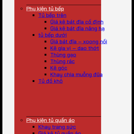
Phụ kiện tủ bếp
Tủ bếp trên
Giá kệ bát đĩa cố định
Giá kệ bát đĩa nâng hạ
tủ bếp dưới
Giá bát đĩa – xoong nồi
Kệ gia vị – dao thớt
Thùng gạo
Thùng rác
Kệ góc
Khay chia muỗng đũa
Tủ đồ khô
Phụ kiện tủ quần áo
Khay trang sức
Giá kệ tủ quần áo