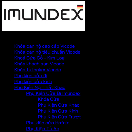
PHỤ KIỆN VICKINI
Khóa căn hộ cao cấp Vicode
Khóa căn hộ tiêu chuẩn Vicode
Khoá Cửa Gỗ - Kim Loại
Khóa khách sạn Vicode
Khóa tủ locker Vicode
Phụ kiện cửa đi
Phụ kiện cửa kính
Phụ Kiện Nội Thất Khác
Phụ Kiện Cửa Đi Imundex
Khóa Cửa
Phụ Kiện Cửa Khác
Phụ Kiện Cửa Kính
Phụ Kiện Cửa Trượt
Phụ kiện cửa Hafele
Phụ Kiện Tủ Áo