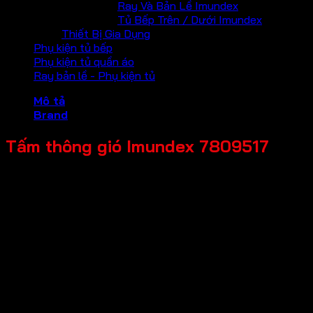
Ray Và Bản Lề Imundex
Tủ Bếp Trên / Dưới Imundex
Thiết Bị Gia Dụng
Phụ kiện tủ bếp
Phụ kiện tủ quần áo
Ray bản lề - Phụ kiện tủ
Mô tả
Brand
Tấm thông gió Imundex 7809517
Mã sản phẩm: 7809517
Tên sản phẩm: Tấm thông gió
Giá bán: 146,000
Đơn vị tính: Cái
Màu sắc / bề mặt: Màu đen mờ
Kích thước tổng thể: 80x400mm
Chất liệu chính: Hợp kim nhôm
Thương hiệu: Imundex-Đức
Bảo hành: 2 năm