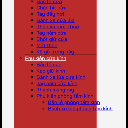
Bản lề cửa
Chặn hít cửa
Tay đẩy hơi
Bánh xe cửa lùa
Thân và ruột khoá
Tay nắm cửa
Chốt giữ cửa
Mắt thần
Kệ gỗ trưng bày
Phụ kiện cửa kính
Bản lề sàn
Kẹp giữ kính
Bánh xe lùa cửa kính
Tay nắm cửa kính
Thanh máng ray
Phụ kiện phòng tắm kính
Bản lề phòng tắm kính
Bánh xe lùa phòng tắm kính