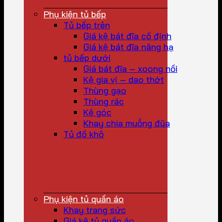
Phụ kiện tủ bếp
Tủ bếp trên
Giá kệ bát đĩa cố định
Giá kệ bát đĩa nâng hạ
tủ bếp dưới
Giá bát đĩa – xoong nồi
Kệ gia vị – dao thớt
Thùng gạo
Thùng rác
Kệ góc
Khay chia muỗng đũa
Tủ đồ khô
Phụ kiện tủ quần áo
Khay trang sức
Giá kệ tủ quần áo