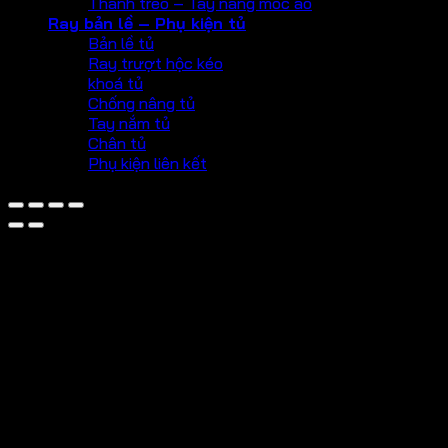
Thanh treo – Tay nâng móc áo
Ray bản lề – Phụ kiện tủ
Bản lề tủ
Ray trượt hộc kéo
khoá tủ
Chống nâng tủ
Tay nắm tủ
Chân tủ
Phụ kiện liên kết