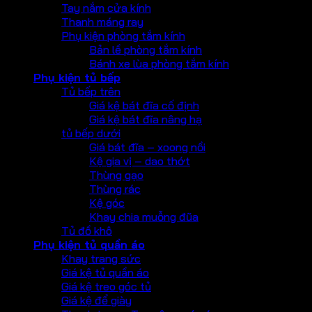
Tay nắm cửa kính
Thanh máng ray
Phụ kiện phòng tắm kính
Bản lề phòng tắm kính
Bánh xe lùa phòng tắm kính
Phụ kiện tủ bếp
Tủ bếp trên
Giá kệ bát đĩa cố định
Giá kệ bát đĩa nâng hạ
tủ bếp dưới
Giá bát đĩa – xoong nồi
Kệ gia vị – dao thớt
Thùng gạo
Thùng rác
Kệ góc
Khay chia muỗng đũa
Tủ đồ khô
Phụ kiện tủ quần áo
Khay trang sức
Giá kệ tủ quần áo
Giá kệ treo góc tủ
Giá kệ để giày