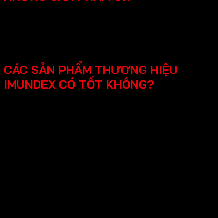
SmartHome - Hệ thống chuông cửa có hình - Khóa
điện tử - Phụ kiện cửa đi - Phụ kiện cửa kính và vách
kính phòng tắm - Phụ kiện cho tủ bếp nội thất - Hệ
thống đèn led cho nội thất -Phụ kiện cabinet xếp gọn
CÁC SẢN PHẨM THƯƠNG HIỆU
IMUNDEX CÓ TỐT KHÔNG?
Các sản phẩm Imundex được đánh giá rất tốt nhờ vào:
Chất lượng theo tiêu chuẩn Đức: Imundex xuất xứ từ
Đức, một quốc gia nổi tiếng về kỹ thuật và chất
lượng sản phẩm.
Vật liệu cao cấp và bền đẹp: Imundex sử dụng vật liệu
chất lượng cao như inox 304, thép không gỉ, hợp kim
nhôm,…
Sản phẩm đa dạng, phong phú từ phụ kiện cửa, phụ
kiện bếp,…Sử dụng đa dạng đáp ứng mọi nhu cầu của
khách hàng.
Thương hiệu uy tín tại thị trường Việt Nam, chính