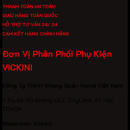
THANH TOÁN AN TOÀN
GIAO HÀNG TOÀN QUỐC
HỖ TRỢ TƯ VẤN 24/ 24
CAM KẾT HÀNG CHÍNH HÃNG
Đơn Vị Phân Phối Phụ Kiện
VICKINI
Công Ty TNHH Khang Quân Home Việt Nam
+ Trụ sở: 60 Đường số 2, CityLand, Gò Vấp,
TP.HCM
Showroom Vickini: