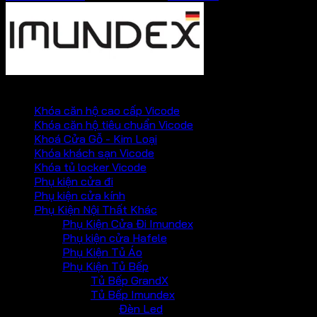
PHỤ KIỆN VICKINI
Khóa căn hộ cao cấp Vicode
Khóa căn hộ tiêu chuẩn Vicode
Khoá Cửa Gỗ - Kim Loại
Khóa khách sạn Vicode
Khóa tủ locker Vicode
Phụ kiện cửa đi
Phụ kiện cửa kính
Phụ Kiện Nội Thất Khác
Phụ Kiện Cửa Đi Imundex
Phụ kiện cửa Hafele
Phụ Kiện Tủ Áo
Phụ Kiện Tủ Bếp
Tủ Bếp GrandX
Tủ Bếp Imundex
Đèn Led