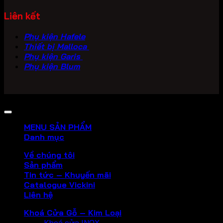
Liên kết
Phụ kiện Hafele
Thiết bị Malloca
Phụ kiện Garis
Phụ kiện Blum
Copyright 2026 ©
PHU KIEN VICKINI
MENU SẢN PHẨM
Danh mục
Về chúng tôi
Sản phẩm
Tin tức – Khuyến mãi
Catalogue Vickini
Liên hệ
Khoá Cửa Gỗ – Kim Loại
Khoá cửa INOX