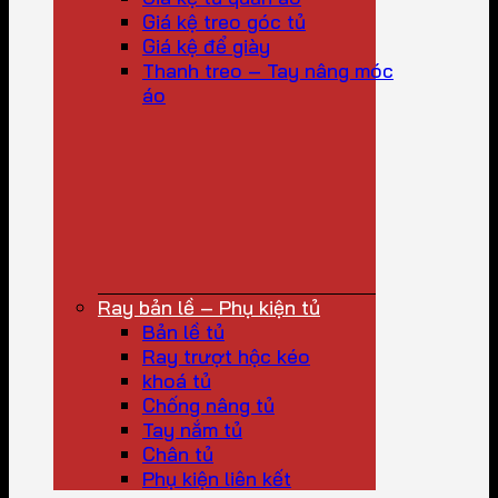
Giá kệ treo góc tủ
Giá kệ để giày
Thanh treo – Tay nâng móc
áo
Ray bản lề – Phụ kiện tủ
Bản lề tủ
Ray trượt hộc kéo
khoá tủ
Chống nâng tủ
Tay nắm tủ
Chân tủ
Phụ kiện liên kết