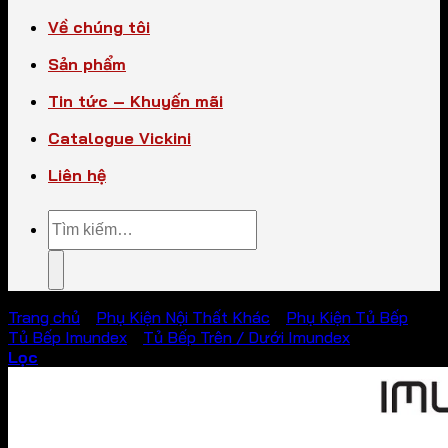
Về chúng tôi
Sản phẩm
Tin tức – Khuyến mãi
Catalogue Vickini
Liên hệ
Tìm
kiếm:
Trang chủ
/
Phụ Kiện Nội Thất Khác
/
Phụ Kiện Tủ Bếp
/
Tủ Bếp Imundex
/
Tủ Bếp Trên / Dưới Imundex
Lọc