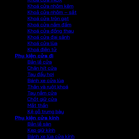
Khoá cửa nhôm kẽm
Khoả cửa nhôm – sắt
Khoá cửa tròn gạt
Khoá cửa nắm đấm
Khoá cửa đồng thau
Khoá cửa đại sảnh
Khoá cửa lùa
Khoá điện tử
Phụ kiện cửa đi
Bản lề cửa
Chặn hít cửa
Tay đẩy hơi
Bánh xe cửa lùa
Thân và ruột khoá
Tay nắm cửa
Chốt giữ cửa
Mắt thần
Kệ gỗ trưng bày
Phụ kiện cửa kính
Bản lề sàn
Kẹp giữ kính
Bánh xe lùa cửa kính