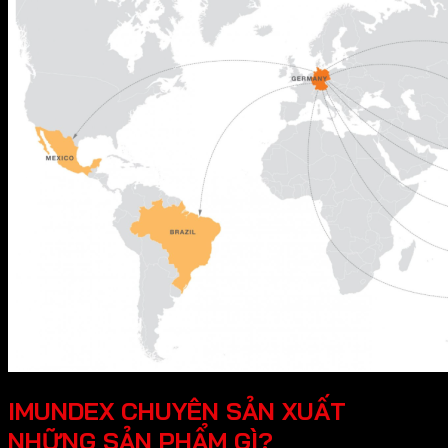
IMUNDEX CHUYÊN SẢN XUẤT
NHỮNG SẢN PHẨM GÌ?