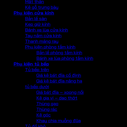
Mắt thần
Kệ gỗ trưng bày
Phụ kiện cửa kính
Bản lề sàn
Kẹp giữ kính
Bánh xe lùa cửa kính
Tay nắm cửa kính
Thanh máng ray
Phụ kiện phòng tắm kính
Bản lề phòng tắm kính
Bánh xe lùa phòng tắm kính
Phụ kiện tủ bếp
Tủ bếp trên
Giá kệ bát đĩa cố định
Giá kệ bát đĩa nâng hạ
tủ bếp dưới
Giá bát đĩa – xoong nồi
Kệ gia vị – dao thớt
Thùng gạo
Thùng rác
Kệ góc
Khay chia muỗng đũa
Tủ đồ khô