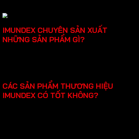
Tổng doanh số năm 2016 hơn 100.000.000 đô la
IMUNDEX CHUYÊN SẢN XUẤT
NHỮNG SẢN PHẨM GÌ?
SmartHome - Hệ thống chuông cửa có hình - Khóa
điện tử - Phụ kiện cửa đi - Phụ kiện cửa kính và vách
kính phòng tắm - Phụ kiện cho tủ bếp nội thất - Hệ
thống đèn led cho nội thất -Phụ kiện cabinet xếp gọn
CÁC SẢN PHẨM THƯƠNG HIỆU
IMUNDEX CÓ TỐT KHÔNG?
Các sản phẩm Imundex được đánh giá rất tốt nhờ vào:
Chất lượng theo tiêu chuẩn Đức: Imundex xuất xứ từ
Đức, một quốc gia nổi tiếng về kỹ thuật và chất
lượng sản phẩm.
Vật liệu cao cấp và bền đẹp: Imundex sử dụng vật liệu