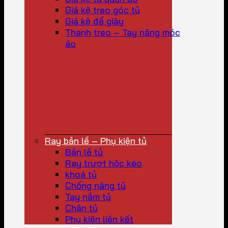
Giá kệ treo góc tủ
Giá kệ để giày
Thanh treo – Tay nâng móc
áo
Ray bản lề – Phụ kiện tủ
Bản lề tủ
Ray trượt hộc kéo
khoá tủ
Chống nâng tủ
Tay nắm tủ
Chân tủ
Phụ kiện liên kết