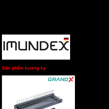
Cần Hỗ trợ và Tư vấn các sản phẩm của Imundex và đặt
hàng , Quý Khách Vui lòng
Liên hệ Hotline
:0931.234.729
để được báo giá tốt nhất và hỗ trợ nhanh
nhất nhé!
----------
Sản phẩm tương tự