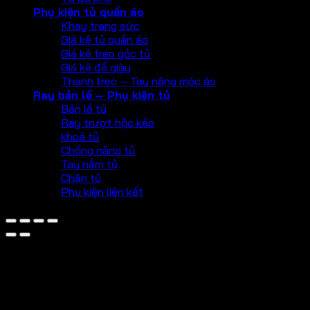
Phụ kiện tủ quần áo
Khay trang sức
Giá kệ tủ quần áo
Giá kệ treo góc tủ
Giá kệ để giày
Thanh treo – Tay nâng móc áo
Ray bản lề – Phụ kiện tủ
Bản lề tủ
Ray trượt hộc kéo
khoá tủ
Chống nâng tủ
Tay nắm tủ
Chân tủ
Phụ kiện liên kết