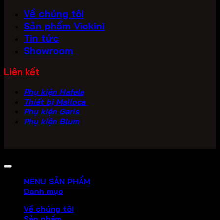
Về chúng tôi
Sản phẩm Vickini
Tin tức
Showroom
Liên kết
Phụ kiện Hafele
Thiết bị Malloca
Phụ kiện Garis
Phụ kiện Blum
Copyright 2026 ©
PHU KIEN VICKINI
MENU SẢN PHẨM
Danh mục
Về chúng tôi
Sản phẩm