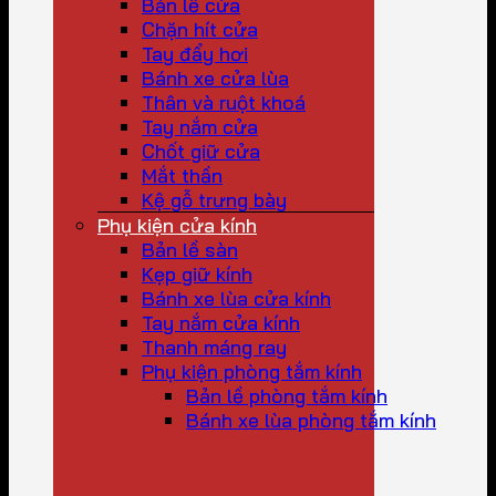
Bản lề cửa
Chặn hít cửa
Tay đẩy hơi
Bánh xe cửa lùa
Thân và ruột khoá
Tay nắm cửa
Chốt giữ cửa
Mắt thần
Kệ gỗ trưng bày
Phụ kiện cửa kính
Bản lề sàn
Kẹp giữ kính
Bánh xe lùa cửa kính
Tay nắm cửa kính
Thanh máng ray
Phụ kiện phòng tắm kính
Bản lề phòng tắm kính
Bánh xe lùa phòng tắm kính