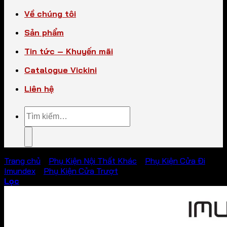
Về chúng tôi
Sản phẩm
Tin tức – Khuyến mãi
Catalogue Vickini
Liên hệ
Tìm
kiếm:
Trang chủ
/
Phụ Kiện Nội Thất Khác
/
Phụ Kiện Cửa Đi
Imundex
/
Phụ Kiện Cửa Trượt
Lọc