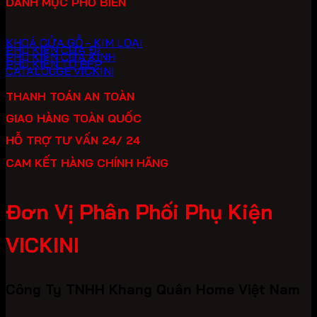
DANH MỤC PHỔ BIẾN
KHOÁ CỬA GỖ - KIM LOẠI
PHỤ KIỆN CỬA ĐI
PHỤ KIỆN CỬA KÍNH
PHỤ KIỆN TỦ BẾP
CATALOUGE VICKINI
THANH TOÁN AN TOÀN
GIAO HÀNG TOÀN QUỐC
HỖ TRỢ TƯ VẤN 24/ 24
CAM KẾT HÀNG CHÍNH HÃNG
Đơn Vị Phân Phối Phụ Kiện
VICKINI
Công Ty TNHH Khang Quân Home Việt Nam