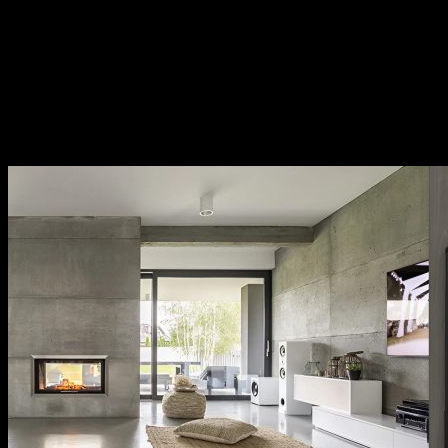
chất lượng cao như inox 304, thép không gỉ, hợp kim
nhôm,…
Sản phẩm đa dạng, phong phú từ phụ kiện cửa, phụ
kiện bếp,…Sử dụng đa dạng đáp ứng mọi nhu cầu của
khách hàng.
Thương hiệu uy tín tại thị trường Việt Nam, chính
sách bảo hành cụ thể, rõ ràng.