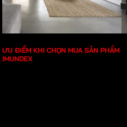
ƯU ĐIỂM KHI CHỌN MUA SẢN PHẨM
IMUNDEX
Tối ưu công năng, tiện lợi người dùng các phụ kiện
Imundex được thiết kế thông minh, tối ưu hóa được
công năng, mang lại trải nghiệm tốt cho người dùng.
Thiết kế hiện đại, đẹp mắt mang lại tính thẩm mỹ cao,
tạo không gian nhà ở sang trọng.
An tâm tuyệt đối chính sách bảo hành rõ ràng, có
nguồn gốc xuất xứ cụ thể, đội ngũ hỗ trợ kỹ thuật
chuyên nghiệp, an tâm cho người dùng.
Hy vọng những thông tin trên giúp ích bạn hiểu rõ về “Giới
thiệu về thương hiệu Imundex? Imundex có tốt không?”.