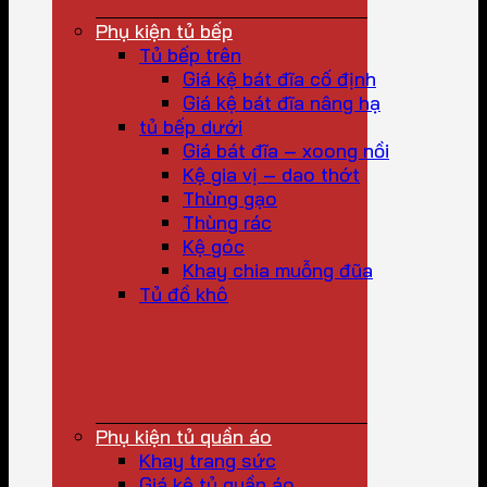
Phụ kiện tủ bếp
Tủ bếp trên
Giá kệ bát đĩa cố định
Giá kệ bát đĩa nâng hạ
tủ bếp dưới
Giá bát đĩa – xoong nồi
Kệ gia vị – dao thớt
Thùng gạo
Thùng rác
Kệ góc
Khay chia muỗng đũa
Tủ đồ khô
Phụ kiện tủ quần áo
Khay trang sức
Giá kệ tủ quần áo