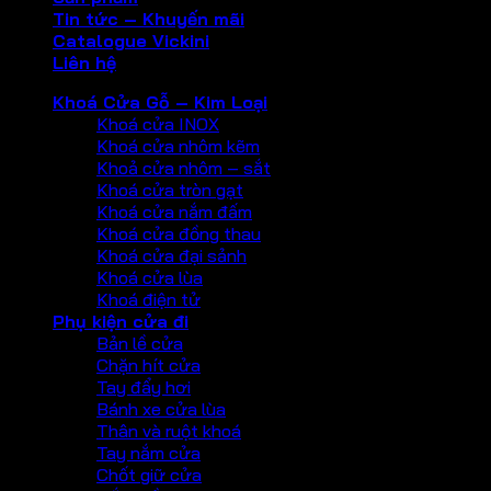
Tin tức – Khuyến mãi
Catalogue Vickini
Liên hệ
Khoá Cửa Gỗ – Kim Loại
Khoá cửa INOX
Khoá cửa nhôm kẽm
Khoả cửa nhôm – sắt
Khoá cửa tròn gạt
Khoá cửa nắm đấm
Khoá cửa đồng thau
Khoá cửa đại sảnh
Khoá cửa lùa
Khoá điện tử
Phụ kiện cửa đi
Bản lề cửa
Chặn hít cửa
Tay đẩy hơi
Bánh xe cửa lùa
Thân và ruột khoá
Tay nắm cửa
Chốt giữ cửa