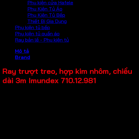
Phụ kiện cửa Hafele
Phụ Kiện Tủ Áo
Phụ Kiện Tủ Bếp
Thiết Bị Gia Dụng
Phụ kiện tủ bếp
Phụ kiện tủ quần áo
Ray bản lề - Phụ kiện tủ
Mô tả
Brand
Ray trượt treo, hợp kim nhôm, chiều
dài 3m Imundex 710.12.981
Mã sản phẩm: 710.12.981
Tên sản phẩm: Ray trượt treo, hợp kim nhôm, chiều dài 3m
Giá bán: 850,000
Đơn vị tính: Thanh
Chất liệu chính: Hợp kim nhôm
Tải trọng tối đa: 120kg
Ứng dụng: Dùng cho cửa trượt giảm chấn cho cửa đi
Độ dày cửa: ≥35mm