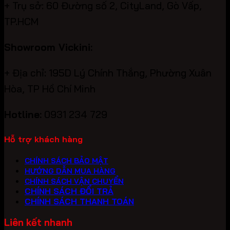
+ Trụ sở: 60 Đường số 2, CityLand, Gò Vấp,
TP.HCM
Showroom Vickini:
+ Địa chỉ: 195D Lý Chính Thắng, Phường Xuân
Hòa, TP Hồ Chí Minh
Hotline:
0931 234 729
Hỗ trợ khách hàng
CHÍNH SÁCH BẢO MẬT
HƯỚNG DẪN MUA HÀNG
CHÍNH SÁCH VẬN CHUYỂN
CHÍNH SÁCH ĐỔI TRẢ
CHÍNH SÁCH THANH TOÁN
Liên kết nhanh