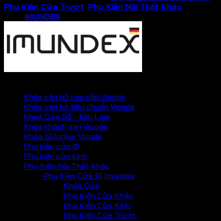
Phụ Kiện Cửa Trượt
,
Phụ Kiện Nội Thất Khác
Thương
hiệu:
IMUNDEX
PHỤ KIỆN VICKINI
Khóa căn hộ cao cấp Vicode
Khóa căn hộ tiêu chuẩn Vicode
Khoá Cửa Gỗ - Kim Loại
Khóa khách sạn Vicode
Khóa tủ locker Vicode
Phụ kiện cửa đi
Phụ kiện cửa kính
Phụ Kiện Nội Thất Khác
Phụ Kiện Cửa Đi Imundex
Khóa Cửa
Phụ Kiện Cửa Khác
Phụ Kiện Cửa Kính
Phụ Kiện Cửa Trượt