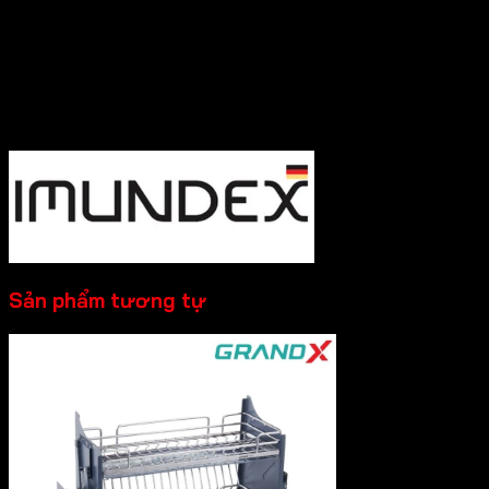
Cần Hỗ trợ và Tư vấn các sản phẩm của Imundex và đặt
hàng , Quý Khách Vui lòng
Liên hệ Hotline
:0931.234.729
để được báo giá tốt nhất và hỗ trợ nhanh
nhất nhé!
----------
Sản phẩm tương tự