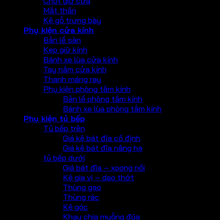
Chốt giữ cửa
Mắt thần
Kệ gỗ trưng bày
Phụ kiện cửa kính
Bản lề sàn
Kẹp giữ kính
Bánh xe lùa cửa kính
Tay nắm cửa kính
Thanh máng ray
Phụ kiện phòng tắm kính
Bản lề phòng tắm kính
Bánh xe lùa phòng tắm kính
Phụ kiện tủ bếp
Tủ bếp trên
Giá kệ bát đĩa cố định
Giá kệ bát đĩa nâng hạ
tủ bếp dưới
Giá bát đĩa – xoong nồi
Kệ gia vị – dao thớt
Thùng gạo
Thùng rác
Kệ góc
Khay chia muỗng đũa