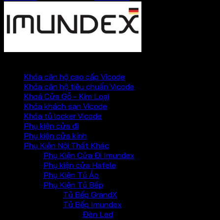
PHỤ KIỆN VICKINI
Khóa căn hộ cao cấp Vicode
Khóa căn hộ tiêu chuẩn Vicode
Khoá Cửa Gỗ - Kim Loại
Khóa khách sạn Vicode
Khóa tủ locker Vicode
Phụ kiện cửa đi
Phụ kiện cửa kính
Phụ Kiện Nội Thất Khác
Phụ Kiện Cửa Đi Imundex
Phụ kiện cửa Hafele
Phụ Kiện Tủ Áo
Phụ Kiện Tủ Bếp
Tủ Bếp GrandX
Tủ Bếp Imundex
Đèn Led