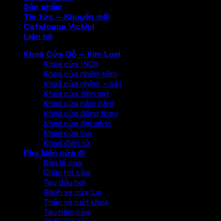
Sản phẩm
Tin tức – Khuyến mãi
Catalogue Vickini
Liên hệ
Khoá Cửa Gỗ – Kim Loại
Khoá cửa INOX
Khoá cửa nhôm kẽm
Khoả cửa nhôm – sắt
Khoá cửa tròn gạt
Khoá cửa nắm đấm
Khoá cửa đồng thau
Khoá cửa đại sảnh
Khoá cửa lùa
Khoá điện tử
Phụ kiện cửa đi
Bản lề cửa
Chặn hít cửa
Tay đẩy hơi
Bánh xe cửa lùa
Thân và ruột khoá
Tay nắm cửa