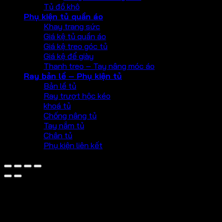
Tủ đồ khô
Phụ kiện tủ quần áo
Khay trang sức
Giá kệ tủ quần áo
Giá kệ treo góc tủ
Giá kệ để giày
Thanh treo – Tay nâng móc áo
Ray bản lề – Phụ kiện tủ
Bản lề tủ
Ray trượt hộc kéo
khoá tủ
Chống nâng tủ
Tay nắm tủ
Chân tủ
Phụ kiện liên kết