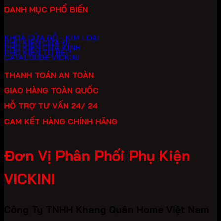
DANH MỤC PHỔ BIẾN
KHOÁ CỬA GỖ - KIM LOẠI
PHỤ KIỆN CỬA ĐI
PHỤ KIỆN CỬA KÍNH
PHỤ KIỆN TỦ BẾP
CATALOUGE VICKINI
THANH TOÁN AN TOÀN
GIAO HÀNG TOÀN QUỐC
HỖ TRỢ TƯ VẤN 24/ 24
CAM KẾT HÀNG CHÍNH HÃNG
Đơn Vị Phân Phối Phụ Kiện
VICKINI
Công Ty TNHH Khang Quân Home Việt Nam