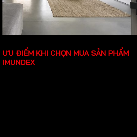
ƯU ĐIỂM KHI CHỌN MUA SẢN PHẨM
IMUNDEX
Tối ưu công năng, tiện lợi người dùng các phụ kiện
Imundex được thiết kế thông minh, tối ưu hóa được
công năng, mang lại trải nghiệm tốt cho người dùng.
Thiết kế hiện đại, đẹp mắt mang lại tính thẩm mỹ cao,
tạo không gian nhà ở sang trọng.
An tâm tuyệt đối chính sách bảo hành rõ ràng, có
nguồn gốc xuất xứ cụ thể, đội ngũ hỗ trợ kỹ thuật
chuyên nghiệp, an tâm cho người dùng.
Hy vọng những thông tin trên giúp ích bạn hiểu rõ về “Giới
thiệu về thương hiệu Imundex? Imundex có tốt không?”.