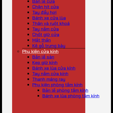
Bản lề cửa
Chặn hít cửa
Tay đẩy hơi
Bánh xe cửa lùa
Thân và ruột khoá
Tay nắm cửa
Chốt giữ cửa
Mắt thần
Kệ gỗ trưng bày
Phụ kiện cửa kính
Bản lề sàn
Kẹp giữ kính
Bánh xe lùa cửa kính
Tay nắm cửa kính
Thanh máng ray
Phụ kiện phòng tắm kính
Bản lề phòng tắm kính
Bánh xe lùa phòng tắm kính