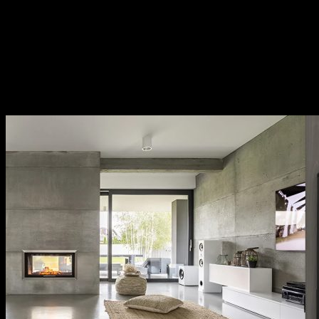
chất lượng cao như inox 304, thép không gỉ, hợp kim
nhôm,…
Sản phẩm đa dạng, phong phú từ phụ kiện cửa, phụ
kiện bếp,…Sử dụng đa dạng đáp ứng mọi nhu cầu của
khách hàng.
Thương hiệu uy tín tại thị trường Việt Nam, chính
sách bảo hành cụ thể, rõ ràng.