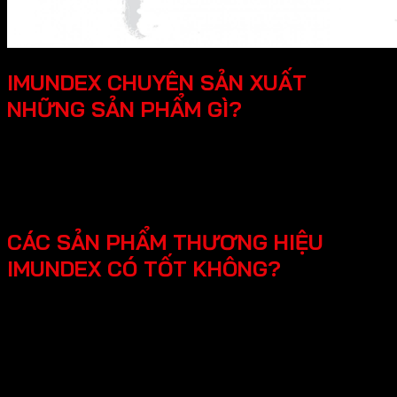
IMUNDEX CHUYÊN SẢN XUẤT
NHỮNG SẢN PHẨM GÌ?
SmartHome - Hệ thống chuông cửa có hình - Khóa
điện tử - Phụ kiện cửa đi - Phụ kiện cửa kính và vách
kính phòng tắm - Phụ kiện cho tủ bếp nội thất - Hệ
thống đèn led cho nội thất -Phụ kiện cabinet xếp gọn
CÁC SẢN PHẨM THƯƠNG HIỆU
IMUNDEX CÓ TỐT KHÔNG?
Các sản phẩm Imundex được đánh giá rất tốt nhờ vào:
Chất lượng theo tiêu chuẩn Đức: Imundex xuất xứ từ
Đức, một quốc gia nổi tiếng về kỹ thuật và chất
lượng sản phẩm.
Vật liệu cao cấp và bền đẹp: Imundex sử dụng vật liệu