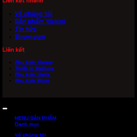
Liên kết nhanh
Về chúng tôi
Sản phẩm Vickini
Tin tức
Showroom
Liên kết
Phụ kiện Hafele
Thiết bị Malloca
Phụ kiện Garis
Phụ kiện Blum
Copyright 2026 ©
PHU KIEN VICKINI
MENU SẢN PHẨM
Danh mục
Về chúng tôi