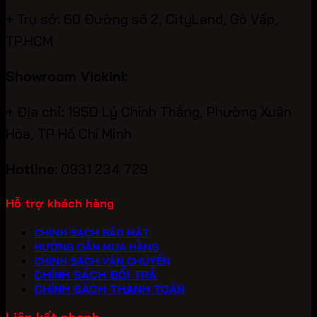
+ Trụ sở: 60 Đường số 2, CityLand, Gò Vấp,
TP.HCM
Showroom Vickini:
+ Địa chỉ: 195D Lý Chính Thắng, Phường Xuân
Hòa, TP Hồ Chí Minh
Hotline:
0931 234 729
Hỗ trợ khách hàng
CHÍNH SÁCH BẢO MẬT
HƯỚNG DẪN MUA HÀNG
CHÍNH SÁCH VẬN CHUYỂN
CHÍNH SÁCH ĐỔI TRẢ
CHÍNH SÁCH THANH TOÁN