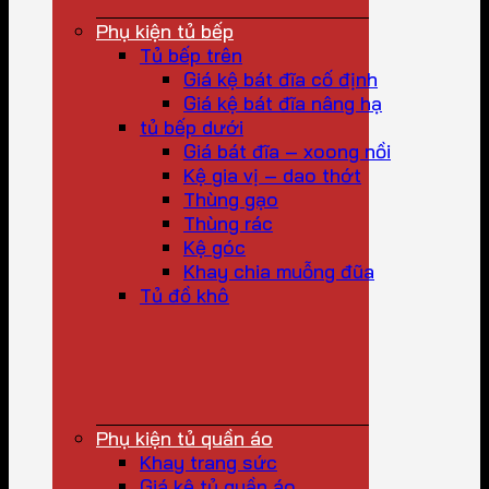
Phụ kiện tủ bếp
Tủ bếp trên
Giá kệ bát đĩa cố định
Giá kệ bát đĩa nâng hạ
tủ bếp dưới
Giá bát đĩa – xoong nồi
Kệ gia vị – dao thớt
Thùng gạo
Thùng rác
Kệ góc
Khay chia muỗng đũa
Tủ đồ khô
Phụ kiện tủ quần áo
Khay trang sức
Giá kệ tủ quần áo