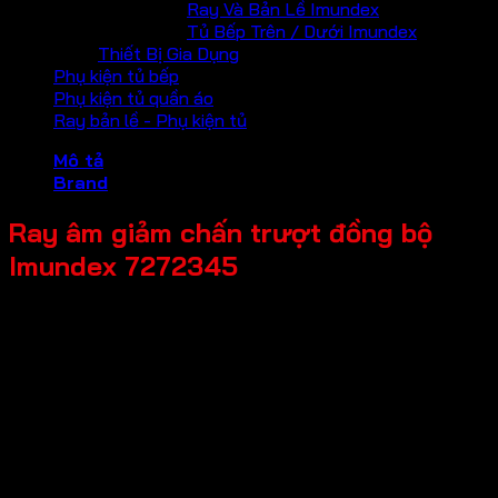
Ray Và Bản Lề Imundex
Tủ Bếp Trên / Dưới Imundex
Thiết Bị Gia Dụng
Phụ kiện tủ bếp
Phụ kiện tủ quần áo
Ray bản lề - Phụ kiện tủ
Mô tả
Brand
Ray âm giảm chấn trượt đồng bộ
Imundex 7272345
Mã sản phẩm: 7272345
Tên sản phẩm: Ray âm giảm chấn trượt đồng bộ
Giá bán: 285,000
Đơn vị tính: Bộ
Kích thước tổng thể: Chiều dài ray 450mm
Chất liệu chính: Thép mạ kẽm
Độ mở của ray: Mở toàn phần
Tải trọng tối đa: 25kg
Đặc điểm hoặc tính năng: Điều chỉnh 3 chiều mặt hộc kéo