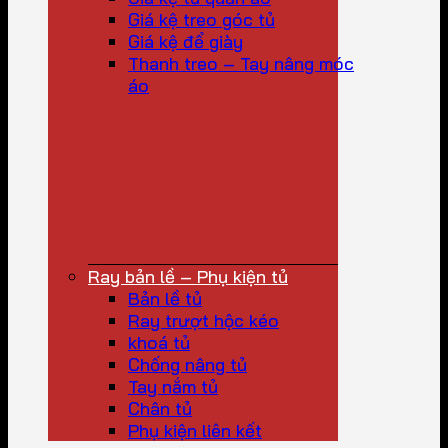
Giá kệ treo góc tủ
Giá kệ để giày
Thanh treo – Tay nâng móc
áo
Ray bản lề – Phụ kiện tủ
Bản lề tủ
Ray trượt hộc kéo
khoá tủ
Chống nâng tủ
Tay nắm tủ
Chân tủ
Phụ kiện liên kết