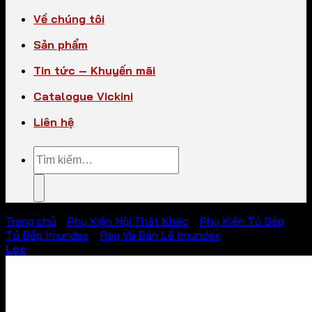
Về chúng tôi
Sản phẩm
Tin tức – Khuyến mãi
Catalogue Vickini
Liên hệ
Tìm
kiếm:
Trang chủ
/
Phụ Kiện Nội Thất Khác
/
Phụ Kiện Tủ Bếp
/
Tủ Bếp Imundex
/
Ray Và Bản Lề Imundex
Lọc