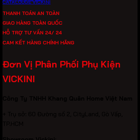
CATALOUGE VICKINI
THANH TOÁN AN TOÀN
GIAO HÀNG TOÀN QUỐC
HỖ TRỢ TƯ VẤN 24/ 24
CAM KẾT HÀNG CHÍNH HÃNG
Đơn Vị Phân Phối Phụ Kiện
VICKINI
Công Ty TNHH Khang Quân Home Việt Nam
+ Trụ sở: 60 Đường số 2, CityLand, Gò Vấp,
TP.HCM
Showroom Vickini: