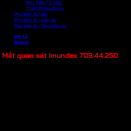
Phụ Kiện Tủ Bếp
Thiết Bị Gia Dụng
Phụ kiện tủ bếp
Phụ kiện tủ quần áo
Ray bản lề - Phụ kiện tủ
Mô tả
Brand
Mắt quan sát Imundex 709.44.250
Mã sản phẩm: 709.44.250
Tên sản phẩm: Mắt quan sát
Giá bán: 82,000
Đơn vị tính: Cái
Màu sắc / bề mặt: Mạ crom bóng
Kích thước tổng thể: 30x16x28mm
Chất liệu chính: Hợp kim kẽm
Độ dày cửa: 35-60mm
Thương hiệu: Imundex-Đức
Bảo hành: 2 năm