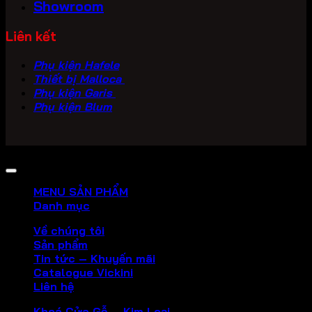
Showroom
Liên kết
Phụ kiện Hafele
Thiết bị Malloca
Phụ kiện Garis
Phụ kiện Blum
Copyright 2026 ©
PHU KIEN VICKINI
MENU SẢN PHẨM
Danh mục
Về chúng tôi
Sản phẩm
Tin tức – Khuyến mãi
Catalogue Vickini
Liên hệ
Khoá Cửa Gỗ – Kim Loại