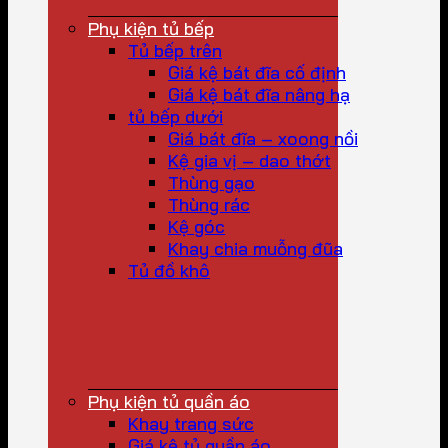
Phụ kiện tủ bếp
Tủ bếp trên
Giá kệ bát đĩa cố định
Giá kệ bát đĩa nâng hạ
tủ bếp dưới
Giá bát đĩa – xoong nồi
Kệ gia vị – dao thớt
Thùng gạo
Thùng rác
Kệ góc
Khay chia muỗng đũa
Tủ đồ khô
Phụ kiện tủ quần áo
Khay trang sức
Giá kệ tủ quần áo