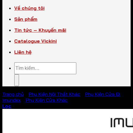
Về chúng tôi
Sản phẩm
Tin tức – Khuyến mãi
Catalogue Vickini
Liên hệ
Tìm
kiếm:
Trang chủ
/
Phụ Kiện Nội Thất Khác
/
Phụ Kiện Cửa Đi
Imundex
/
Phụ Kiện Cửa Khác
Lọc