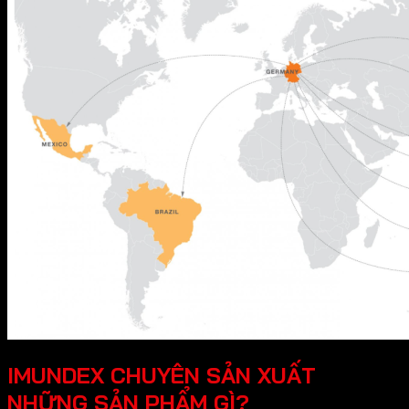
IMUNDEX CHUYÊN SẢN XUẤT
NHỮNG SẢN PHẨM GÌ?