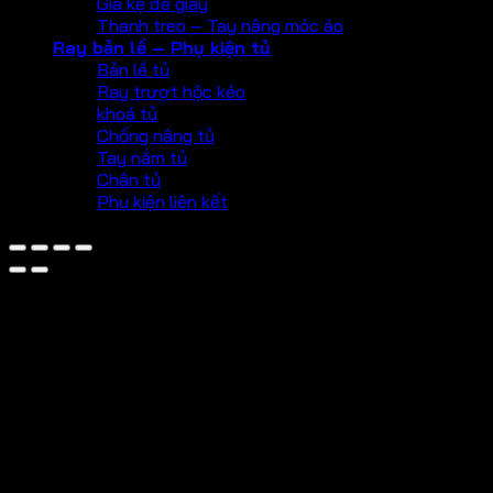
Giá kệ để giày
Thanh treo – Tay nâng móc áo
Ray bản lề – Phụ kiện tủ
Bản lề tủ
Ray trượt hộc kéo
khoá tủ
Chống nâng tủ
Tay nắm tủ
Chân tủ
Phụ kiện liên kết