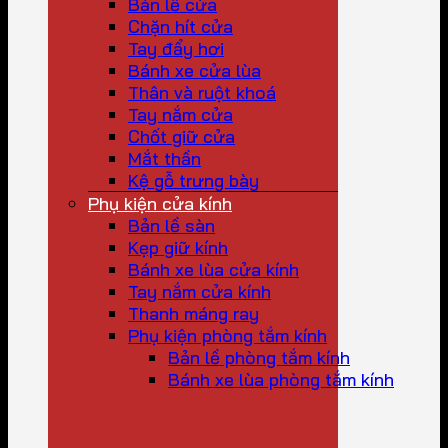
Bản lề cửa
Chặn hít cửa
Tay đẩy hơi
Bánh xe cửa lùa
Thân và ruột khoá
Tay nắm cửa
Chốt giữ cửa
Mắt thần
Kệ gỗ trưng bày
Phụ kiện cửa kính
Bản lề sàn
Kẹp giữ kính
Bánh xe lùa cửa kính
Tay nắm cửa kính
Thanh máng ray
Phụ kiện phòng tắm kính
Bản lề phòng tắm kính
Bánh xe lùa phòng tắm kính