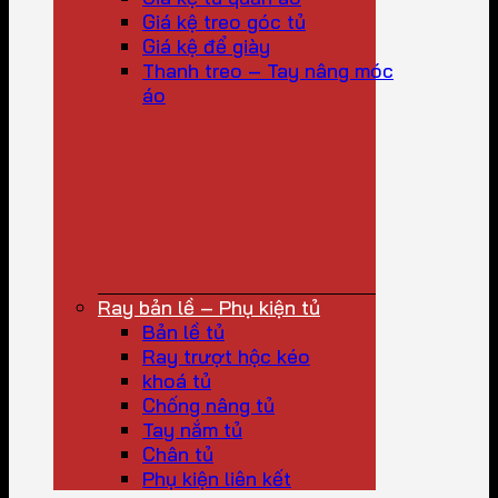
Giá kệ treo góc tủ
Giá kệ để giày
Thanh treo – Tay nâng móc
áo
Ray bản lề – Phụ kiện tủ
Bản lề tủ
Ray trượt hộc kéo
khoá tủ
Chống nâng tủ
Tay nắm tủ
Chân tủ
Phụ kiện liên kết