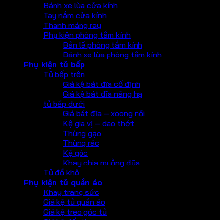
Bánh xe lùa cửa kính
Tay nắm cửa kính
Thanh máng ray
Phụ kiện phòng tắm kính
Bản lề phòng tắm kính
Bánh xe lùa phòng tắm kính
Phụ kiện tủ bếp
Tủ bếp trên
Giá kệ bát đĩa cố định
Giá kệ bát đĩa nâng hạ
tủ bếp dưới
Giá bát đĩa – xoong nồi
Kệ gia vị – dao thớt
Thùng gạo
Thùng rác
Kệ góc
Khay chia muỗng đũa
Tủ đồ khô
Phụ kiện tủ quần áo
Khay trang sức
Giá kệ tủ quần áo
Giá kệ treo góc tủ