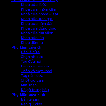
Khoá cửa INOX
Khoá cửa nhôm kẽm
Khoả cửa nhôm – sắt
Khoá cửa tròn gạt
Khoá cửa nắm đấm
Khoá cửa đồng thau
Khoá cửa đại sảnh
Khoá cửa lùa
Khoá điện tử
Phụ kiện cửa đi
Bản lề cửa
Chặn hít cửa
Tay đẩy hơi
Bánh xe cửa lùa
Thân và ruột khoá
Tay nắm cửa
Chốt giữ cửa
Mắt thần
Kệ gỗ trưng bày
Phụ kiện cửa kính
Bản lề sàn
Kẹp giữ kính