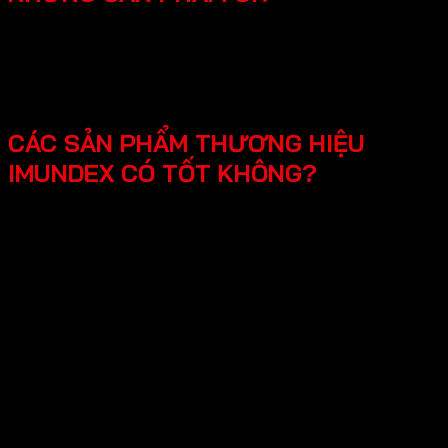
SmartHome - Hệ thống chuông cửa có hình - Khóa
điện tử - Phụ kiện cửa đi - Phụ kiện cửa kính và vách
kính phòng tắm - Phụ kiện cho tủ bếp nội thất - Hệ
thống đèn led cho nội thất -Phụ kiện cabinet xếp gọn
CÁC SẢN PHẨM THƯƠNG HIỆU
IMUNDEX CÓ TỐT KHÔNG?
Các sản phẩm Imundex được đánh giá rất tốt nhờ vào:
Chất lượng theo tiêu chuẩn Đức: Imundex xuất xứ từ
Đức, một quốc gia nổi tiếng về kỹ thuật và chất
lượng sản phẩm.
Vật liệu cao cấp và bền đẹp: Imundex sử dụng vật liệu
chất lượng cao như inox 304, thép không gỉ, hợp kim
nhôm,…
Sản phẩm đa dạng, phong phú từ phụ kiện cửa, phụ
kiện bếp,…Sử dụng đa dạng đáp ứng mọi nhu cầu của
khách hàng.
Thương hiệu uy tín tại thị trường Việt Nam, chính