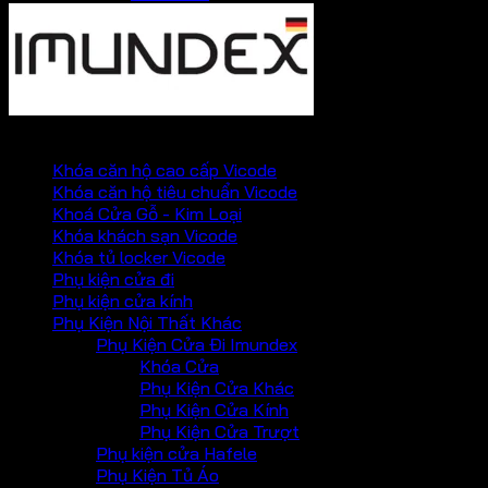
PHỤ KIỆN VICKINI
Khóa căn hộ cao cấp Vicode
Khóa căn hộ tiêu chuẩn Vicode
Khoá Cửa Gỗ - Kim Loại
Khóa khách sạn Vicode
Khóa tủ locker Vicode
Phụ kiện cửa đi
Phụ kiện cửa kính
Phụ Kiện Nội Thất Khác
Phụ Kiện Cửa Đi Imundex
Khóa Cửa
Phụ Kiện Cửa Khác
Phụ Kiện Cửa Kính
Phụ Kiện Cửa Trượt
Phụ kiện cửa Hafele
Phụ Kiện Tủ Áo