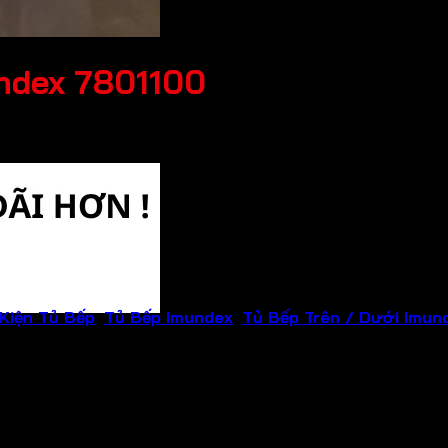
undex 7801100
Kiện Tủ Bếp
,
Tủ Bếp Imundex
,
Tủ Bếp Trên / Dưới Imun