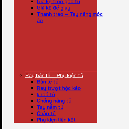
Giá kệ treo góc tủ
Giá kệ để giày
Thanh treo – Tay nâng móc
áo
Ray bản lề – Phụ kiện tủ
Bản lề tủ
Ray trượt hộc kéo
khoá tủ
Chống nâng tủ
Tay nắm tủ
Chân tủ
Phụ kiện liên kết