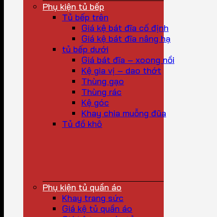
Phụ kiện tủ bếp
Tủ bếp trên
Giá kệ bát đĩa cố định
Giá kệ bát đĩa nâng hạ
tủ bếp dưới
Giá bát đĩa – xoong nồi
Kệ gia vị – dao thớt
Thùng gạo
Thùng rác
Kệ góc
Khay chia muỗng đũa
Tủ đồ khô
Phụ kiện tủ quần áo
Khay trang sức
Giá kệ tủ quần áo