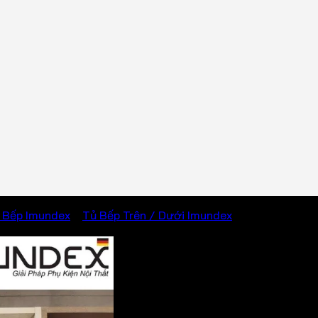
 Bếp Imundex
/
Tủ Bếp Trên / Dưới Imundex