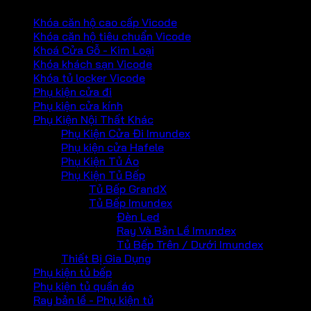
Khóa căn hộ cao cấp Vicode
Khóa căn hộ tiêu chuẩn Vicode
Khoá Cửa Gỗ - Kim Loại
Khóa khách sạn Vicode
Khóa tủ locker Vicode
Phụ kiện cửa đi
Phụ kiện cửa kính
Phụ Kiện Nội Thất Khác
Phụ Kiện Cửa Đi Imundex
Phụ kiện cửa Hafele
Phụ Kiện Tủ Áo
Phụ Kiện Tủ Bếp
Tủ Bếp GrandX
Tủ Bếp Imundex
Đèn Led
Ray Và Bản Lề Imundex
Tủ Bếp Trên / Dưới Imundex
Thiết Bị Gia Dụng
Phụ kiện tủ bếp
Phụ kiện tủ quần áo
Ray bản lề - Phụ kiện tủ