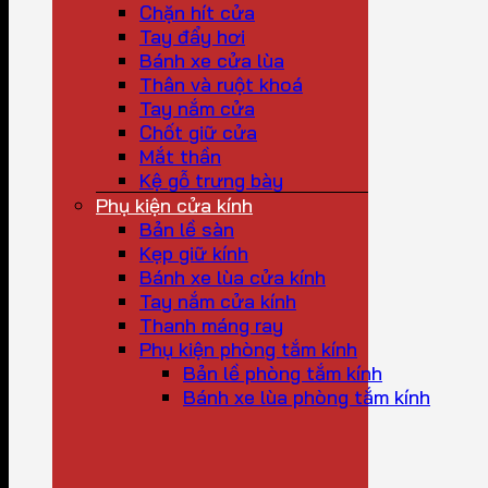
Chặn hít cửa
Tay đẩy hơi
Bánh xe cửa lùa
Thân và ruột khoá
Tay nắm cửa
Chốt giữ cửa
Mắt thần
Kệ gỗ trưng bày
Phụ kiện cửa kính
Bản lề sàn
Kẹp giữ kính
Bánh xe lùa cửa kính
Tay nắm cửa kính
Thanh máng ray
Phụ kiện phòng tắm kính
Bản lề phòng tắm kính
Bánh xe lùa phòng tắm kính