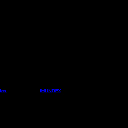
dex
Thương hiệu:
IMUNDEX