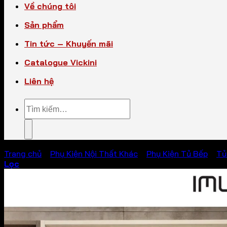
Về chúng tôi
Sản phẩm
Tin tức – Khuyến mãi
Catalogue Vickini
Liên hệ
Tìm
kiếm:
Trang chủ
/
Phụ Kiện Nội Thất Khác
/
Phụ Kiện Tủ Bếp
/
Tủ
Lọc