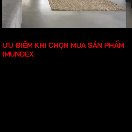
ƯU ĐIỂM KHI CHỌN MUA SẢN PHẨM
IMUNDEX
Tối ưu công năng, tiện lợi người dùng các phụ kiện
Imundex được thiết kế thông minh, tối ưu hóa được
công năng, mang lại trải nghiệm tốt cho người dùng.
Thiết kế hiện đại, đẹp mắt mang lại tính thẩm mỹ cao,
tạo không gian nhà ở sang trọng.
An tâm tuyệt đối chính sách bảo hành rõ ràng, có
nguồn gốc xuất xứ cụ thể, đội ngũ hỗ trợ kỹ thuật
chuyên nghiệp, an tâm cho người dùng.
Hy vọng những thông tin trên giúp ích bạn hiểu rõ về “Giới
thiệu về thương hiệu Imundex? Imundex có tốt không?”.
Cần Hỗ trợ và Tư vấn các sản phẩm của Imundex và đặt