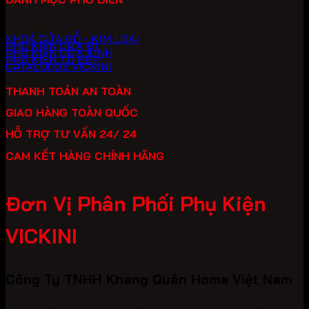
KHOÁ CỬA GỖ - KIM LOẠI
PHỤ KIỆN CỬA ĐI
PHỤ KIỆN CỬA KÍNH
PHỤ KIỆN TỦ BẾP
CATALOUGE VICKINI
THANH TOÁN AN TOÀN
GIAO HÀNG TOÀN QUỐC
HỖ TRỢ TƯ VẤN 24/ 24
CAM KẾT HÀNG CHÍNH HÃNG
Đơn Vị Phân Phối Phụ Kiện
VICKINI
Công Ty TNHH Khang Quân Home Việt Nam