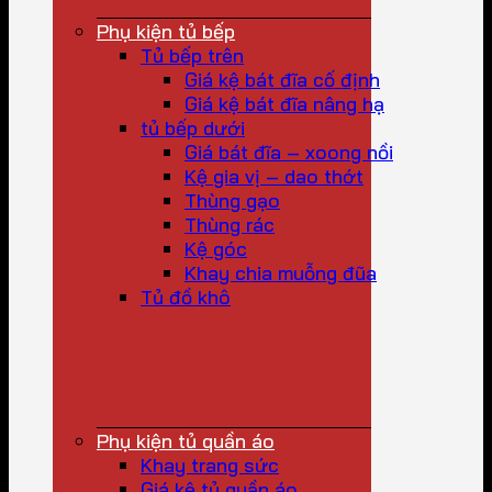
Phụ kiện tủ bếp
Tủ bếp trên
Giá kệ bát đĩa cố định
Giá kệ bát đĩa nâng hạ
tủ bếp dưới
Giá bát đĩa – xoong nồi
Kệ gia vị – dao thớt
Thùng gạo
Thùng rác
Kệ góc
Khay chia muỗng đũa
Tủ đồ khô
Phụ kiện tủ quần áo
Khay trang sức
Giá kệ tủ quần áo