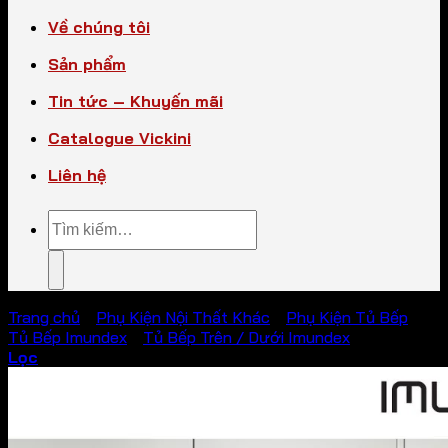
Về chúng tôi
Sản phẩm
Tin tức – Khuyến mãi
Catalogue Vickini
Liên hệ
Tìm
kiếm:
Trang chủ
/
Phụ Kiện Nội Thất Khác
/
Phụ Kiện Tủ Bếp
/
Tủ Bếp Imundex
/
Tủ Bếp Trên / Dưới Imundex
Lọc