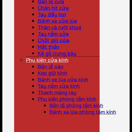
Bản lề cửa
Chặn hít cửa
Tay đẩy hơi
Bánh xe cửa lùa
Thân và ruột khoá
Tay nắm cửa
Chốt giữ cửa
Mắt thần
Kệ gỗ trưng bày
Phụ kiện cửa kính
Bản lề sàn
Kẹp giữ kính
Bánh xe lùa cửa kính
Tay nắm cửa kính
Thanh máng ray
Phụ kiện phòng tắm kính
Bản lề phòng tắm kính
Bánh xe lùa phòng tắm kính