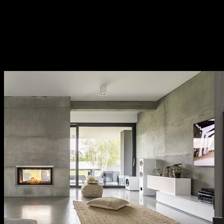
nhôm,…
Sản phẩm đa dạng, phong phú từ phụ kiện cửa, phụ
kiện bếp,…Sử dụng đa dạng đáp ứng mọi nhu cầu của
khách hàng.
Thương hiệu uy tín tại thị trường Việt Nam, chính
sách bảo hành cụ thể, rõ ràng.