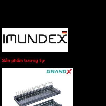
hàng , Quý Khách Vui lòng
Liên hệ Hotline
:0931.234.729
để được báo giá tốt nhất và hỗ trợ nhanh
nhất nhé!
----------
Sản phẩm tương tự