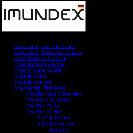
PHỤ KIỆN VICKINI
Khóa căn hộ cao cấp Vicode
Khóa căn hộ tiêu chuẩn Vicode
Khoá Cửa Gỗ - Kim Loại
Khóa khách sạn Vicode
Khóa tủ locker Vicode
Phụ kiện cửa đi
Phụ kiện cửa kính
Phụ Kiện Nội Thất Khác
Phụ Kiện Cửa Đi Imundex
Phụ kiện cửa Hafele
Phụ Kiện Tủ Áo
Phụ Kiện Tủ Bếp
Tủ Bếp GrandX
Tủ Bếp Imundex
Đèn Led