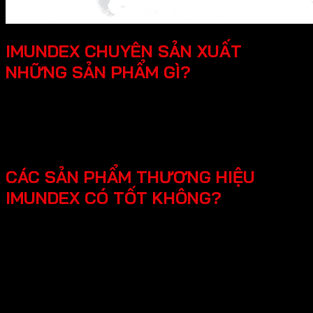
IMUNDEX CHUYÊN SẢN XUẤT
NHỮNG SẢN PHẨM GÌ?
SmartHome - Hệ thống chuông cửa có hình - Khóa
điện tử - Phụ kiện cửa đi - Phụ kiện cửa kính và vách
kính phòng tắm - Phụ kiện cho tủ bếp nội thất - Hệ
thống đèn led cho nội thất -Phụ kiện cabinet xếp gọn
CÁC SẢN PHẨM THƯƠNG HIỆU
IMUNDEX CÓ TỐT KHÔNG?
Các sản phẩm Imundex được đánh giá rất tốt nhờ vào:
Chất lượng theo tiêu chuẩn Đức: Imundex xuất xứ từ
Đức, một quốc gia nổi tiếng về kỹ thuật và chất
lượng sản phẩm.
Vật liệu cao cấp và bền đẹp: Imundex sử dụng vật liệu
chất lượng cao như inox 304, thép không gỉ, hợp kim