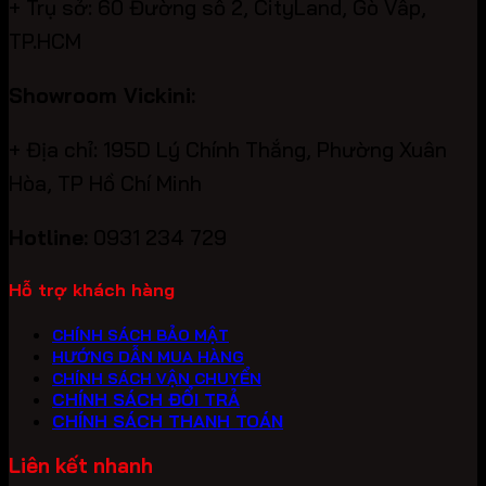
+ Trụ sở: 60 Đường số 2, CityLand, Gò Vấp,
TP.HCM
Showroom Vickini:
+ Địa chỉ: 195D Lý Chính Thắng, Phường Xuân
Hòa, TP Hồ Chí Minh
Hotline:
0931 234 729
Hỗ trợ khách hàng
CHÍNH SÁCH BẢO MẬT
HƯỚNG DẪN MUA HÀNG
CHÍNH SÁCH VẬN CHUYỂN
CHÍNH SÁCH ĐỔI TRẢ
CHÍNH SÁCH THANH TOÁN
Liên kết nhanh