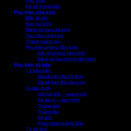
Mắt thần
Kệ gỗ trưng bày
Phụ kiện cửa kính
Bản lề sàn
Kẹp giữ kính
Bánh xe lùa cửa kính
Tay nắm cửa kính
Thanh máng ray
Phụ kiện phòng tắm kính
Bản lề phòng tắm kính
Bánh xe lùa phòng tắm kính
Phụ kiện tủ bếp
Tủ bếp trên
Giá kệ bát đĩa cố định
Giá kệ bát đĩa nâng hạ
tủ bếp dưới
Giá bát đĩa – xoong nồi
Kệ gia vị – dao thớt
Thùng gạo
Thùng rác
Kệ góc
Khay chia muỗng đũa
Tủ đồ khô