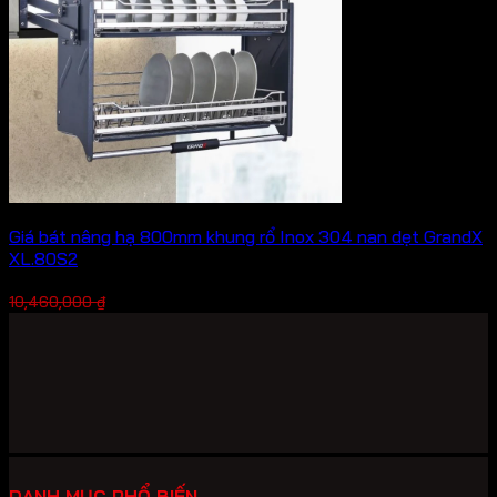
Giá bát nâng hạ 800mm khung rổ Inox 304 nan dẹt GrandX
XL.80S2
Giá
Giá
7,322,000
₫
10,460,000
₫
gốc
hiện
là:
tại
10,460,000 ₫.
là:
7,322,000 ₫.
DANH MỤC PHỔ BIẾN