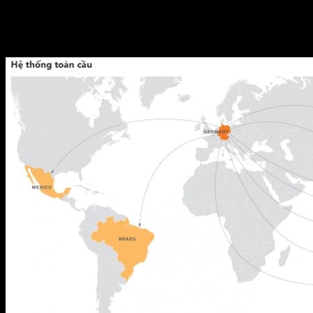
Chi nhánh và văn phòng đại diện trên 16 chi nhánh và
công ty con trên toàn thế giới.
Tổng doanh số năm 2016 hơn 100.000.000 đô la