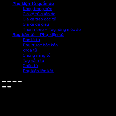
Phụ kiện tủ quần áo
Khay trang sức
Giá kệ tủ quần áo
Giá kệ treo góc tủ
Giá kệ để giày
Thanh treo – Tay nâng móc áo
Ray bản lề – Phụ kiện tủ
Bản lề tủ
Ray trượt hộc kéo
khoá tủ
Chống nâng tủ
Tay nắm tủ
Chân tủ
Phụ kiện liên kết