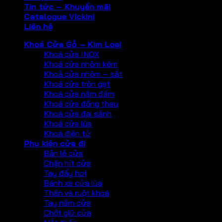
Tin tức – Khuyến mãi
Catalogue Vickini
Liên hệ
Khoá Cửa Gỗ – Kim Loại
Khoá cửa INOX
Khoá cửa nhôm kẽm
Khoả cửa nhôm – sắt
Khoá cửa tròn gạt
Khoá cửa nắm đấm
Khoá cửa đồng thau
Khoá cửa đại sảnh
Khoá cửa lùa
Khoá điện tử
Phụ kiện cửa đi
Bản lề cửa
Chặn hít cửa
Tay đẩy hơi
Bánh xe cửa lùa
Thân và ruột khoá
Tay nắm cửa
Chốt giữ cửa