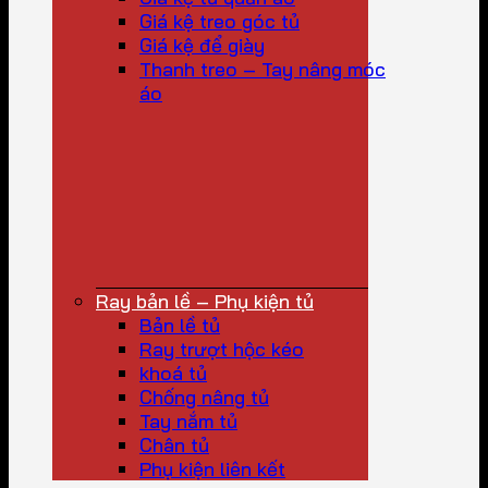
Giá kệ treo góc tủ
Giá kệ để giày
Thanh treo – Tay nâng móc
áo
Ray bản lề – Phụ kiện tủ
Bản lề tủ
Ray trượt hộc kéo
khoá tủ
Chống nâng tủ
Tay nắm tủ
Chân tủ
Phụ kiện liên kết