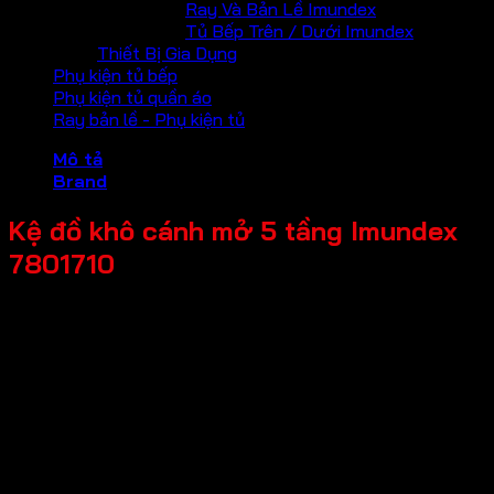
Ray Và Bản Lề Imundex
Tủ Bếp Trên / Dưới Imundex
Thiết Bị Gia Dụng
Phụ kiện tủ bếp
Phụ kiện tủ quần áo
Ray bản lề - Phụ kiện tủ
Mô tả
Brand
Kệ đồ khô cánh mở 5 tầng Imundex
7801710
Mã sản phẩm: 7801710
Tên sản phẩm: Kệ đồ khô cánh mở 5 tầng
Giá bán: 20,127,000
Đơn vị tính: Bộ
Kích thước tổng thể: 480x535x(1720-2020)mm
Chất liệu chính: Khung thép sơn tĩnh điện, khay gỗ có lớp
chống trượt
Tải trọng tối đa: 40kg
Đặc điểm hoặc tính năng: Có giảm chấn khi đóng