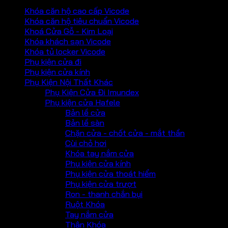
Khóa căn hộ cao cấp Vicode
Khóa căn hộ tiêu chuẩn Vicode
Khoá Cửa Gỗ - Kim Loại
Khóa khách sạn Vicode
Khóa tủ locker Vicode
Phụ kiện cửa đi
Phụ kiện cửa kính
Phụ Kiện Nội Thất Khác
Phụ Kiện Cửa Đi Imundex
Phụ kiện cửa Hafele
Bản lề cửa
Bản lề sàn
Chặn cửa - chốt cửa - mắt thần
Cùi chỏ hơi
Khóa tay nắm cửa
Phụ kiện cửa kính
Phụ kiện cửa thoát hiểm
Phụ kiện cửa trượt
Ron - thanh chắn bụi
Ruột Khóa
Tay nắm cửa
Thân Khóa