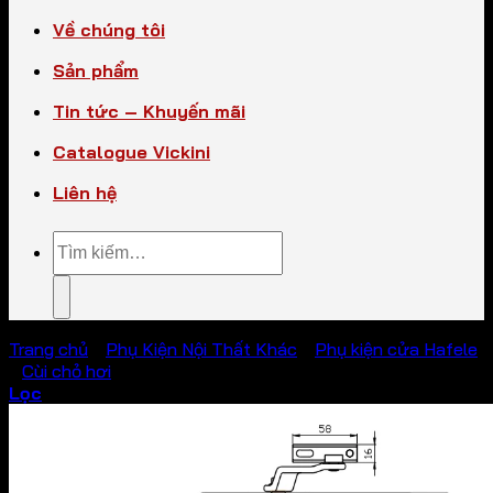
Về chúng tôi
Sản phẩm
Tin tức – Khuyến mãi
Catalogue Vickini
Liên hệ
Tìm
kiếm:
Trang chủ
/
Phụ Kiện Nội Thất Khác
/
Phụ kiện cửa Hafele
/
Cùi chỏ hơi
Lọc