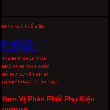
1,524,750 ₫.
DANH MỤC PHỔ BIẾN
KHOÁ CỬA GỖ - KIM LOẠI
PHỤ KIỆN CỬA ĐI
PHỤ KIỆN CỬA KÍNH
PHỤ KIỆN TỦ BẾP
CATALOUGE VICKINI
THANH TOÁN AN TOÀN
GIAO HÀNG TOÀN QUỐC
HỖ TRỢ TƯ VẤN 24/ 24
CAM KẾT HÀNG CHÍNH HÃNG
Đơn Vị Phân Phối Phụ Kiện