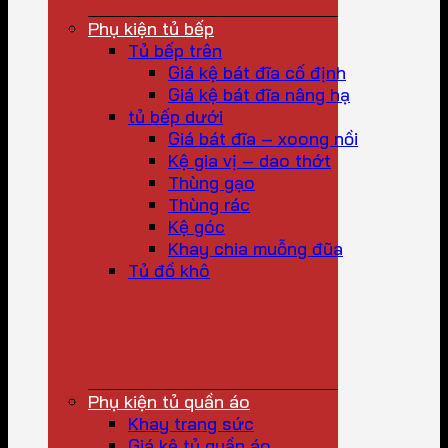
Phụ kiện tủ bếp
Tủ bếp trên
Giá kệ bát đĩa cố định
Giá kệ bát đĩa nâng hạ
tủ bếp dưới
Giá bát đĩa – xoong nồi
Kệ gia vị – dao thớt
Thùng gạo
Thùng rác
Kệ góc
Khay chia muỗng đũa
Tủ đồ khô
Phụ kiện tủ quần áo
Khay trang sức
Giá kệ tủ quần áo