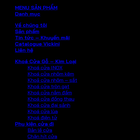
MENU SẢN PHẨM
Danh mục
Về chúng tôi
Sản phẩm
Tin tức – Khuyến mãi
Catalogue Vickini
Liên hệ
Khoá Cửa Gỗ – Kim Loại
Khoá cửa INOX
Khoá cửa nhôm kẽm
Khoả cửa nhôm – sắt
Khoá cửa tròn gạt
Khoá cửa nắm đấm
Khoá cửa đồng thau
Khoá cửa đại sảnh
Khoá cửa lùa
Khoá điện tử
Phụ kiện cửa đi
Bản lề cửa
Chặn hít cửa