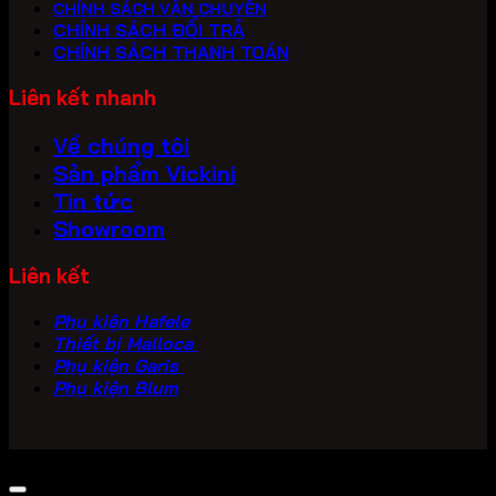
CHÍNH SÁCH VẬN CHUYỂN
CHÍNH SÁCH ĐỔI TRẢ
CHÍNH SÁCH THANH TOÁN
Liên kết nhanh
Về chúng tôi
Sản phẩm Vickini
Tin tức
Showroom
Liên kết
Phụ kiện Hafele
Thiết bị Malloca
Phụ kiện Garis
Phụ kiện Blum
Copyright 2026 ©
PHU KIEN VICKINI