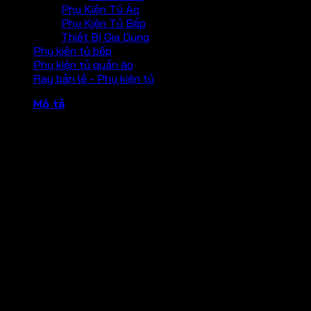
Phụ Kiện Tủ Áo
Phụ Kiện Tủ Bếp
Thiết Bị Gia Dụng
Phụ kiện tủ bếp
Phụ kiện tủ quần áo
Ray bản lề - Phụ kiện tủ
Mô tả
Thiết Bị Đóng Cửa Tự Động 60Kg Hafele 931.84.239
Thông tin sản phẩm Hafele 931.84.239
Tên: Cùi chỏ hơi Hafele 60kg 931.84.239
Mã Hafele: 931.84.239
Đặc tính sản phẩm cùi chỏ 931.84.239
Hoàn thiện: Màu bạc
Vật liệu: Hợp kim nhôm
Có thể điều chỉnh tốc độ chốt