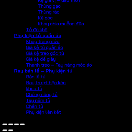
Kệ gia vị – dao thớt
Thùng gạo
Thùng rác
Kệ góc
Khay chia muỗng đũa
Tủ đồ khô
Phụ kiện tủ quần áo
Khay trang sức
Giá kệ tủ quần áo
Giá kệ treo góc tủ
Giá kệ để giày
Thanh treo – Tay nâng móc áo
Ray bản lề – Phụ kiện tủ
Bản lề tủ
Ray trượt hộc kéo
khoá tủ
Chống nâng tủ
Tay nắm tủ
Chân tủ
Phụ kiện liên kết