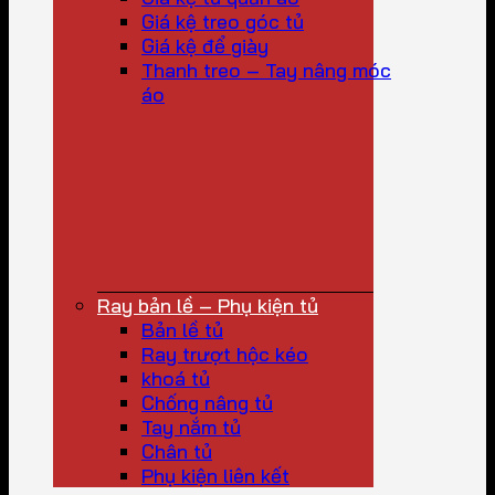
Giá kệ treo góc tủ
Giá kệ để giày
Thanh treo – Tay nâng móc
áo
Ray bản lề – Phụ kiện tủ
Bản lề tủ
Ray trượt hộc kéo
khoá tủ
Chống nâng tủ
Tay nắm tủ
Chân tủ
Phụ kiện liên kết