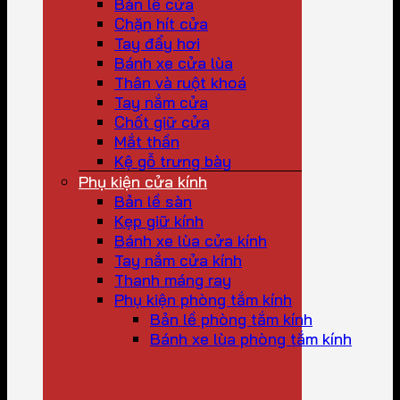
Bản lề cửa
Chặn hít cửa
Tay đẩy hơi
Bánh xe cửa lùa
Thân và ruột khoá
Tay nắm cửa
Chốt giữ cửa
Mắt thần
Kệ gỗ trưng bày
Phụ kiện cửa kính
Bản lề sàn
Kẹp giữ kính
Bánh xe lùa cửa kính
Tay nắm cửa kính
Thanh máng ray
Phụ kiện phòng tắm kính
Bản lề phòng tắm kính
Bánh xe lùa phòng tắm kính