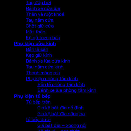
Tay đẩy hơi
Bánh xe cửa lùa
Thân và ruột khoá
Tay nắm cửa
Chốt giữ cửa
Mắt thần
Kệ gỗ trưng bày
Phụ kiện cửa kính
Bản lề sàn
Kẹp giữ kính
Bánh xe lùa cửa kính
Tay nắm cửa kính
Thanh máng ray
Phụ kiện phòng tắm kính
Bản lề phòng tắm kính
Bánh xe lùa phòng tắm kính
Phụ kiện tủ bếp
Tủ bếp trên
Giá kệ bát đĩa cố định
Giá kệ bát đĩa nâng hạ
tủ bếp dưới
Giá bát đĩa – xoong nồi