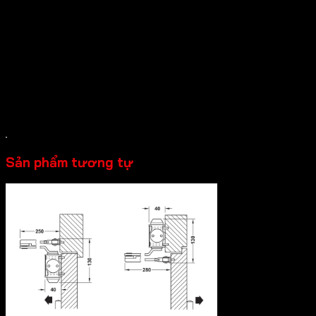
Quý khách vui lòng liên hệ Hafele Shop theo số hotline
0931 234 729
để đặt hàng và lựa chọn sản phẩm
thiết bị bếp Hafele
phù hợp.
Sản phẩm tương tự