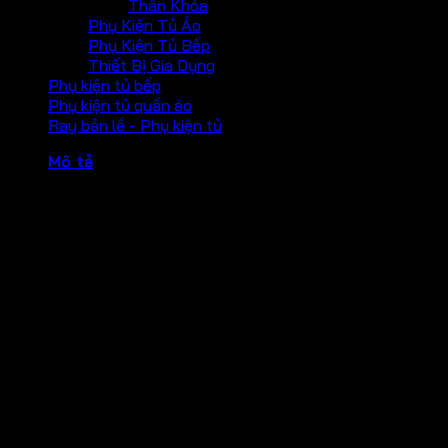
Thân Khóa
Phụ Kiện Tủ Áo
Phụ Kiện Tủ Bếp
Thiết Bị Gia Dụng
Phụ kiện tủ bếp
Phụ kiện tủ quần áo
Ray bản lề - Phụ kiện tủ
Mô tả
Tay co thuỷ lực 150kg Hafele DCL55 – không có chức
năng giữ cửa
Đặc tính
> Vật liệu hợp kim nhôm
> Kiểm định theo tiêu chuẩn EN 1154
> Đạt chứng nhận CE
> Có thể điều chỉnh lực đóng
> Có thể điều chỉnh tốc độ chốt