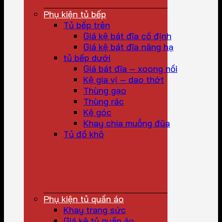
Phụ kiện tủ bếp
Tủ bếp trên
Giá kệ bát đĩa cố định
Giá kệ bát đĩa nâng hạ
tủ bếp dưới
Giá bát đĩa – xoong nồi
Kệ gia vị – dao thớt
Thùng gạo
Thùng rác
Kệ góc
Khay chia muỗng đũa
Tủ đồ khô
Phụ kiện tủ quần áo
Khay trang sức
Giá kệ tủ quần áo