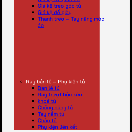
Giá kệ treo góc tủ
Giá kệ để giày
Thanh treo – Tay nâng móc
áo
Ray bản lề – Phụ kiện tủ
Bản lề tủ
Ray trượt hộc kéo
khoá tủ
Chống nâng tủ
Tay nắm tủ
Chân tủ
Phụ kiện liên kết