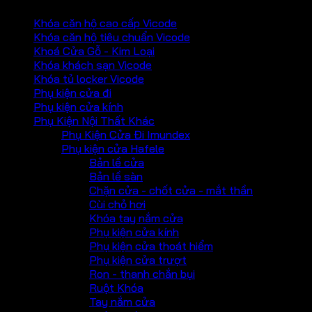
Khóa căn hộ cao cấp Vicode
Khóa căn hộ tiêu chuẩn Vicode
Khoá Cửa Gỗ - Kim Loại
Khóa khách sạn Vicode
Khóa tủ locker Vicode
Phụ kiện cửa đi
Phụ kiện cửa kính
Phụ Kiện Nội Thất Khác
Phụ Kiện Cửa Đi Imundex
Phụ kiện cửa Hafele
Bản lề cửa
Bản lề sàn
Chặn cửa - chốt cửa - mắt thần
Cùi chỏ hơi
Khóa tay nắm cửa
Phụ kiện cửa kính
Phụ kiện cửa thoát hiểm
Phụ kiện cửa trượt
Ron - thanh chắn bụi
Ruột Khóa
Tay nắm cửa