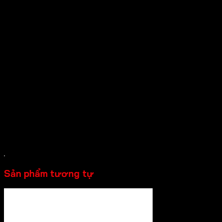
> Có thể điều chỉnh tốc độ đóng
> Có thể điều chỉnh lực phản
> Phù hợp cho cửa mở trái và mở phải
Thông tin kỹ thuật
> Lực đẩy EN2-EN6
> Chiều rộng cửa 750-1,400 mm
> Trọng lượng cửa tối đa 150 kg
> Góc mở tối đa 180°
Sản phẩm tương tự