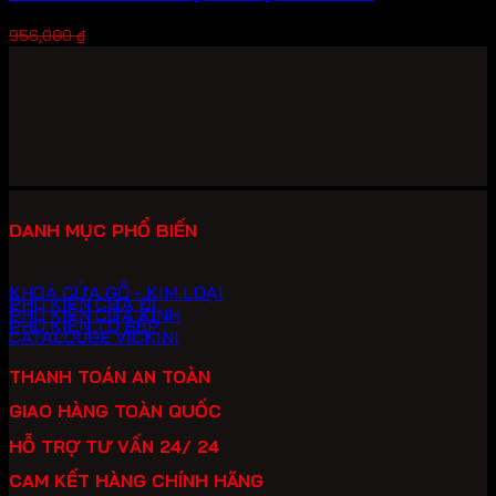
Giá
Giá
717,000
₫
956,000
₫
gốc
hiện
là:
tại
956,000 ₫.
là:
717,000 ₫.
DANH MỤC PHỔ BIẾN
KHOÁ CỬA GỖ - KIM LOẠI
PHỤ KIỆN CỬA ĐI
PHỤ KIỆN CỬA KÍNH
PHỤ KIỆN TỦ BẾP
CATALOUGE VICKINI
THANH TOÁN AN TOÀN
GIAO HÀNG TOÀN QUỐC
HỖ TRỢ TƯ VẤN 24/ 24
CAM KẾT HÀNG CHÍNH HÃNG