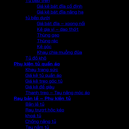
Tủ bếp trên
Giá kệ bát đĩa cố định
Giá kệ bát đĩa nâng hạ
tủ bếp dưới
Giá bát đĩa – xoong nồi
Kệ gia vị – dao thớt
Thùng gạo
Thùng rác
Kệ góc
Khay chia muỗng đũa
Tủ đồ khô
Phụ kiện tủ quần áo
Khay trang sức
Giá kệ tủ quần áo
Giá kệ treo góc tủ
Giá kệ để giày
Thanh treo – Tay nâng móc áo
Ray bản lề – Phụ kiện tủ
Bản lề tủ
Ray trượt hộc kéo
khoá tủ
Chống nâng tủ
Tay nắm tủ