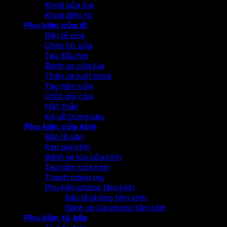
Khoá cửa lùa
Khoá điện tử
Phụ kiện cửa đi
Bản lề cửa
Chặn hít cửa
Tay đẩy hơi
Bánh xe cửa lùa
Thân và ruột khoá
Tay nắm cửa
Chốt giữ cửa
Mắt thần
Kệ gỗ trưng bày
Phụ kiện cửa kính
Bản lề sàn
Kẹp giữ kính
Bánh xe lùa cửa kính
Tay nắm cửa kính
Thanh máng ray
Phụ kiện phòng tắm kính
Bản lề phòng tắm kính
Bánh xe lùa phòng tắm kính
Phụ kiện tủ bếp