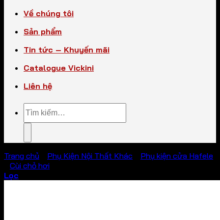
Về chúng tôi
Sản phẩm
Tin tức – Khuyến mãi
Catalogue Vickini
Liên hệ
Tìm
kiếm:
Trang chủ
/
Phụ Kiện Nội Thất Khác
/
Phụ kiện cửa Hafele
/
Cùi chỏ hơi
Lọc