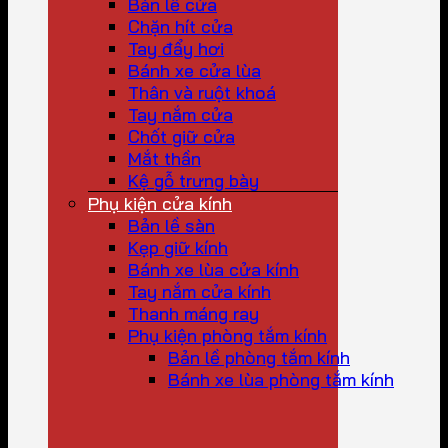
Bản lề cửa
Chặn hít cửa
Tay đẩy hơi
Bánh xe cửa lùa
Thân và ruột khoá
Tay nắm cửa
Chốt giữ cửa
Mắt thần
Kệ gỗ trưng bày
Phụ kiện cửa kính
Bản lề sàn
Kẹp giữ kính
Bánh xe lùa cửa kính
Tay nắm cửa kính
Thanh máng ray
Phụ kiện phòng tắm kính
Bản lề phòng tắm kính
Bánh xe lùa phòng tắm kính