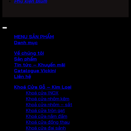
Phụ kiện Blum
Copyright 2026 ©
PHU KIEN VICKINI
MENU SẢN PHẨM
Danh mục
Về chúng tôi
Sản phẩm
Tin tức – Khuyến mãi
Catalogue Vickini
Liên hệ
Khoá Cửa Gỗ – Kim Loại
Khoá cửa INOX
Khoá cửa nhôm kẽm
Khoả cửa nhôm – sắt
Khoá cửa tròn gạt
Khoá cửa nắm đấm
Khoá cửa đồng thau
Khoá cửa đại sảnh