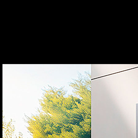
dòng sản phẩm phụ kiện tủ bếp và phụ kiện nội thất với
thiết kế đậm chất Italia, kết hợp giữa sự thanh lịch truyền
thống và nét hiện đại đầy cảm hứng.
Chất lượng:
Sản
phẩm của chúng tôi đạt độ hoàn thiện cao, sắc nét từng
chi tiết và thể hiện sự đẳng cấp khác biệt.
Đa dạng sản
phẩm:
Dòng thiết bị nhà bếp bao gồm các sản phẩm máy
rửa bát, bếp từ, hút mùi, lò vi sóng… sản xuất theo tiêu
chuẩn công nghệ hàng đầu thế giới.
Thiết kế đẹp:
Các sản
phẩm có thiết kế hiện đại, sang trọng, góp phần tăng tính
thẩm mỹ cho không gian bếp.