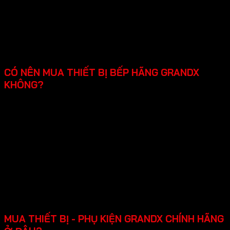
Đa dạng kiểu dáng thiết bị bếp cao cấp: Cung cấp
nhiều lựa chọn về kiểu dáng, màu sắc phù hợp với mọi
phong cách bếp.
Chú trọng đến từng chi tiết sản phẩm: Đường nét
được hoàn thiện tỉ mỉ, mang lại vẻ đẹp sang trọng
đẳng cấp.
CÓ NÊN MUA THIẾT BỊ BẾP HÃNG GRANDX
KHÔNG?
Qua những thông tin trên thiết bị bếp cao cấp Grandx
rất nên mua với chất lượng ổn định linh kiện cao cấp
từ Châu Âu.
Thiết kế hiện đại: đẹp mắt, tinh tế phù hợp với nhiều
không gian bếp từ nhỏ gọn đến cao cấp.
Tính năng an toàn đầy đủ: khóa trẻ em, tự động ngắt
khi quá nhiệt, mang lại sự tiện lợi và an tâm khi sử
dụng.
Chính sách bảo hành rõ ràng lên đến 2-3 năm, hỗ trợ
lắp đặt, dễ sửa chữa khi cần.
MUA THIẾT BỊ - PHỤ KIỆN GRANDX CHÍNH HÃNG