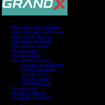
PHỤ KIỆN VICKINI
Khóa căn hộ cao cấp Vicode
Khóa căn hộ tiêu chuẩn Vicode
Khoá Cửa Gỗ - Kim Loại
Khóa khách sạn Vicode
Khóa tủ locker Vicode
Phụ kiện cửa đi
Phụ kiện cửa kính
Phụ Kiện Nội Thất Khác
Phụ Kiện Cửa Đi Imundex
Phụ kiện cửa Hafele
Phụ Kiện Tủ Áo
Phụ Kiện Tủ Bếp
Thiết Bị Gia Dụng
Phụ kiện tủ bếp
Phụ kiện tủ quần áo
Ray bản lề - Phụ kiện tủ