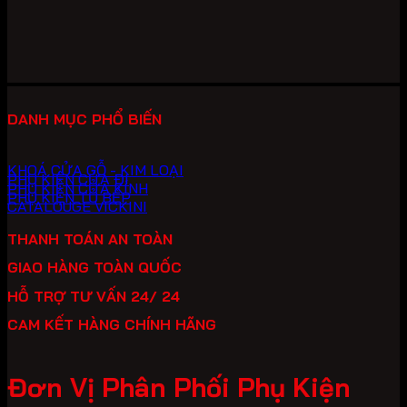
2,280,000 ₫.
là:
1,596,000 ₫.
DANH MỤC PHỔ BIẾN
KHOÁ CỬA GỖ - KIM LOẠI
PHỤ KIỆN CỬA ĐI
PHỤ KIỆN CỬA KÍNH
PHỤ KIỆN TỦ BẾP
CATALOUGE VICKINI
THANH TOÁN AN TOÀN
GIAO HÀNG TOÀN QUỐC
HỖ TRỢ TƯ VẤN 24/ 24
CAM KẾT HÀNG CHÍNH HÃNG
Đơn Vị Phân Phối Phụ Kiện