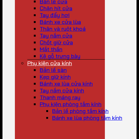
Bản lề cửa
Chặn hít cửa
Tay đẩy hơi
Bánh xe cửa lùa
Thân và ruột khoá
Tay nắm cửa
Chốt giữ cửa
Mắt thần
Kệ gỗ trưng bày
Phụ kiện cửa kính
Bản lề sàn
Kẹp giữ kính
Bánh xe lùa cửa kính
Tay nắm cửa kính
Thanh máng ray
Phụ kiện phòng tắm kính
Bản lề phòng tắm kính
Bánh xe lùa phòng tắm kính