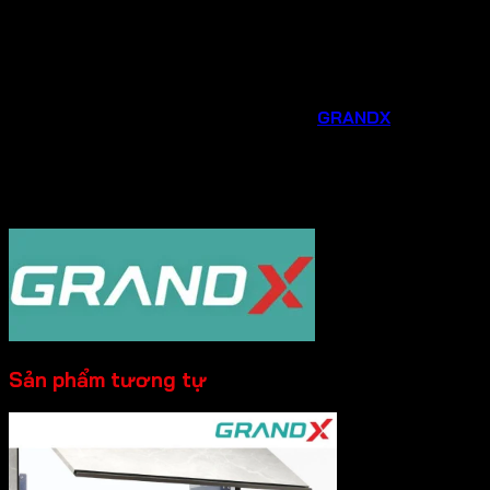
Hỗ trợ sau bán hàng chu đáo
: Chúng tôi luôn sẵn
sàng hỗ trợ bạn trong quá trình lắp đặt, sử dụng và
bảo trì sản phẩm.
Đừng bỏ lỡ cơ hội nâng cấp căn bếp của bạn với các phụ
kiện và thiết bị gia dụng thông minh từ
GRANDX
. Liên hệ
ngay
Hotline 0931.234.729
được tư vấn và đặt
hàng sản phẩm với mức giá ưu đãi ngay hôm nay!
----------
Sản phẩm tương tự