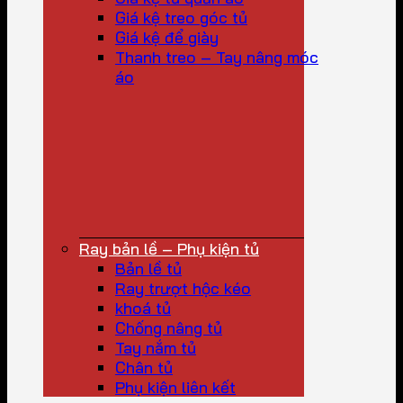
Giá kệ treo góc tủ
Giá kệ để giày
Thanh treo – Tay nâng móc
áo
Ray bản lề – Phụ kiện tủ
Bản lề tủ
Ray trượt hộc kéo
khoá tủ
Chống nâng tủ
Tay nắm tủ
Chân tủ
Phụ kiện liên kết