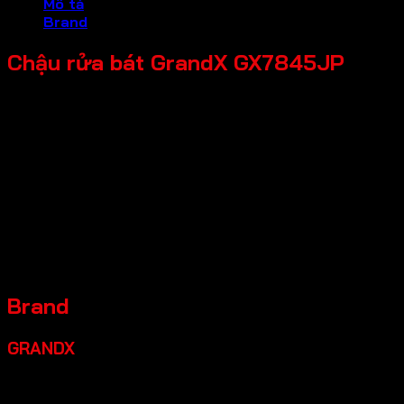
Mô tả
Brand
Chậu rửa bát GrandX GX7845JP
* Tên sản phẩm: Chậu rửa bát GX7845JP Hikari
* Chất liệu: Inox SUS304 18/8
* Bề mặt: Công nghệ Nuno tech chống xước
* Độ dày: Thành chậu 4.0 mm, thân chậu 1.2mm
* Chống tràn: Kết nối siphon thông minh
* Công nghệ phủ lớp sơn: Chống ồn, chống bắn nước
* Kích thước sản phẩm: 780*450*230
* Siphon: Ø185
* Cắt đá âm (mm): 740*410 * Góc R10
* Xuất xứ: Nhật Bản
Brand
GRANDX
Grandx là một thương hiệu thiết bị bếp cao cấp đáng đầu
tư, một số điểm nổi bật:
Xuất xứ:
Tự hào mang đến các