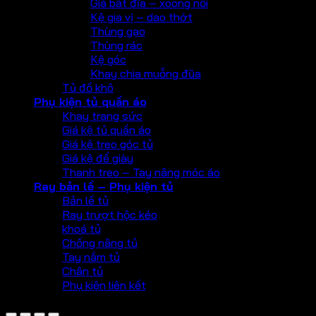
Giá bát đĩa – xoong nồi
Kệ gia vị – dao thớt
Thùng gạo
Thùng rác
Kệ góc
Khay chia muỗng đũa
Tủ đồ khô
Phụ kiện tủ quần áo
Khay trang sức
Giá kệ tủ quần áo
Giá kệ treo góc tủ
Giá kệ để giày
Thanh treo – Tay nâng móc áo
Ray bản lề – Phụ kiện tủ
Bản lề tủ
Ray trượt hộc kéo
khoá tủ
Chống nâng tủ
Tay nắm tủ
Chân tủ
Phụ kiện liên kết