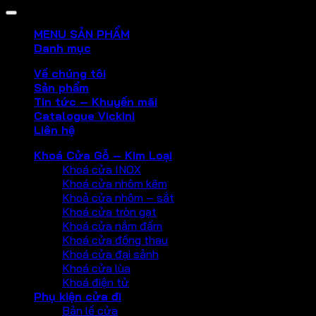
MENU SẢN PHẨM
Danh mục
Về chúng tôi
Sản phẩm
Tin tức – Khuyến mãi
Catalogue Vickini
Liên hệ
Khoá Cửa Gỗ – Kim Loại
Khoá cửa INOX
Khoá cửa nhôm kẽm
Khoả cửa nhôm – sắt
Khoá cửa tròn gạt
Khoá cửa nắm đấm
Khoá cửa đồng thau
Khoá cửa đại sảnh
Khoá cửa lùa
Khoá điện tử
Phụ kiện cửa đi
Bản lề cửa