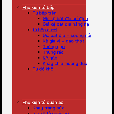
Phụ kiện tủ bếp
Tủ bếp trên
Giá kệ bát đĩa cố định
Giá kệ bát đĩa nâng hạ
tủ bếp dưới
Giá bát đĩa – xoong nồi
Kệ gia vị – dao thớt
Thùng gạo
Thùng rác
Kệ góc
Khay chia muỗng đũa
Tủ đồ khô
Phụ kiện tủ quần áo
Khay trang sức
Giá kệ tủ quần áo