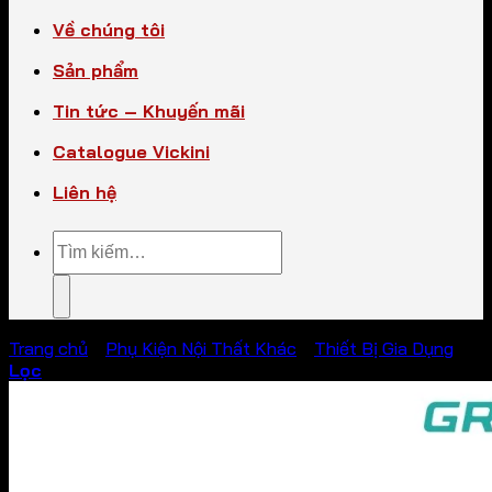
Về chúng tôi
Sản phẩm
Tin tức – Khuyến mãi
Catalogue Vickini
Liên hệ
Tìm
kiếm:
Trang chủ
/
Phụ Kiện Nội Thất Khác
/
Thiết Bị Gia Dụng
Lọc