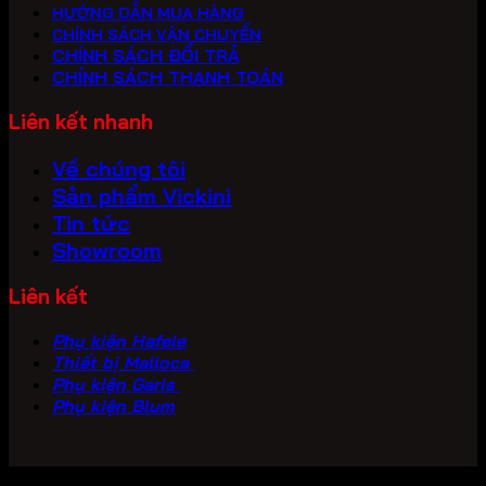
HƯỚNG DẪN MUA HÀNG
CHÍNH SÁCH VẬN CHUYỂN
CHÍNH SÁCH ĐỔI TRẢ
CHÍNH SÁCH THANH TOÁN
Liên kết nhanh
Về chúng tôi
Sản phẩm Vickini
Tin tức
Showroom
Liên kết
Phụ kiện Hafele
Thiết bị Malloca
Phụ kiện Garis
Phụ kiện Blum
Copyright 2026 ©
PHU KIEN VICKINI