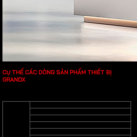
CỤ THỂ CÁC DÒNG SẢN PHẨM THIẾT BỊ
GRANDX
Grandx cung cấp các dòng sản phẩm thiết bị bếp cao cấp
cụ thể như sau:
Bếp từ
Bếp gas
Lò nướng
Thiết bị bếp
Lò vi sống
Máy hút mùi- Hút mùi đảo- Hút mùi áp tường