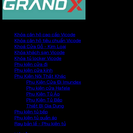
PHỤ KIỆN VICKINI
Khóa căn hộ cao cấp Vicode
Khóa căn hộ tiêu chuẩn Vicode
Khoá Cửa Gỗ - Kim Loại
Khóa khách sạn Vicode
Khóa tủ locker Vicode
Phụ kiện cửa đi
Phụ kiện cửa kính
Phụ Kiện Nội Thất Khác
Phụ Kiện Cửa Đi Imundex
Phụ kiện cửa Hafele
Phụ Kiện Tủ Áo
Phụ Kiện Tủ Bếp
Thiết Bị Gia Dụng
Phụ kiện tủ bếp
Phụ kiện tủ quần áo
Ray bản lề - Phụ kiện tủ