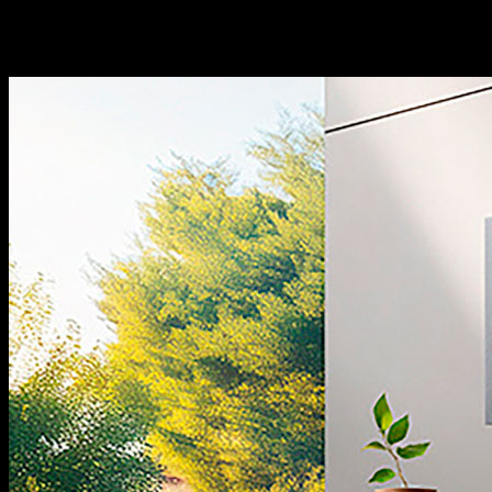
rửa bát, bếp từ, hút mùi, lò vi sóng… sản xuất theo tiêu
chuẩn công nghệ hàng đầu thế giới.
Thiết kế đẹp:
Các sản
phẩm có thiết kế hiện đại, sang trọng, góp phần tăng tính
thẩm mỹ cho không gian bếp.