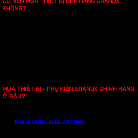
CÓ NÊN MUA THIẾT BỊ BẾP HÃNG GRANDX
KHÔNG?
Qua những thông tin trên thiết bị bếp cao cấp Grandx
rất nên mua với chất lượng ổn định linh kiện cao cấp
từ Châu Âu.
Thiết kế hiện đại: đẹp mắt, tinh tế phù hợp với nhiều
không gian bếp từ nhỏ gọn đến cao cấp.
Tính năng an toàn đầy đủ: khóa trẻ em, tự động ngắt
khi quá nhiệt, mang lại sự tiện lợi và an tâm khi sử
dụng.
Chính sách bảo hành rõ ràng lên đến 2-3 năm, hỗ trợ
lắp đặt, dễ sửa chữa khi cần.
MUA THIẾT BỊ - PHỤ KIỆN GRANDX CHÍNH HÃNG
Ở ĐÂU?
Bạn đang cần tìm mua thiết bị gia dụng GRANDX chính
hãng, chất lượng đảm bảo và dịch vụ tận tâm?Hãy liên hệ
ngay
Khang Quân Home Việt Nam
.
Chúng tôi tự hào là
Đại Lý Chính Hãng của GRANDX , hứa hẹn mang đến cho
bạn: