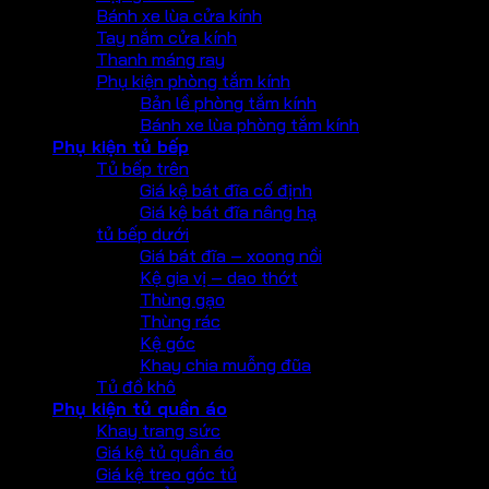
Bánh xe lùa cửa kính
Tay nắm cửa kính
Thanh máng ray
Phụ kiện phòng tắm kính
Bản lề phòng tắm kính
Bánh xe lùa phòng tắm kính
Phụ kiện tủ bếp
Tủ bếp trên
Giá kệ bát đĩa cố định
Giá kệ bát đĩa nâng hạ
tủ bếp dưới
Giá bát đĩa – xoong nồi
Kệ gia vị – dao thớt
Thùng gạo
Thùng rác
Kệ góc
Khay chia muỗng đũa
Tủ đồ khô
Phụ kiện tủ quần áo
Khay trang sức
Giá kệ tủ quần áo
Giá kệ treo góc tủ