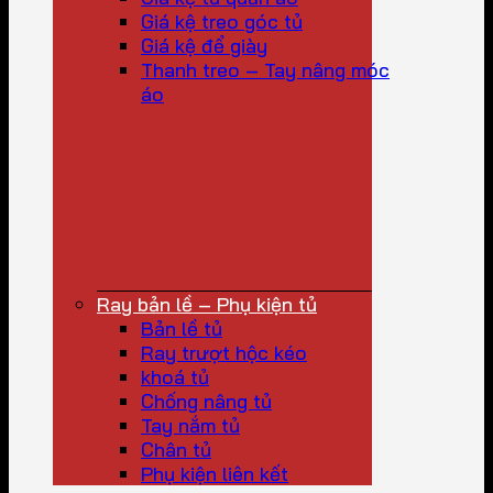
Giá kệ treo góc tủ
Giá kệ để giày
Thanh treo – Tay nâng móc
áo
Ray bản lề – Phụ kiện tủ
Bản lề tủ
Ray trượt hộc kéo
khoá tủ
Chống nâng tủ
Tay nắm tủ
Chân tủ
Phụ kiện liên kết