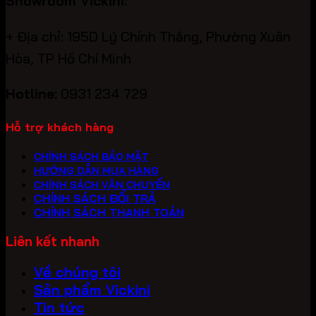
Showroom Vickini:
+ Địa chỉ: 195D Lý Chính Thắng, Phường Xuân
Hòa, TP Hồ Chí Minh
Hotline:
0931 234 729
Hỗ trợ khách hàng
CHÍNH SÁCH BẢO MẬT
HƯỚNG DẪN MUA HÀNG
CHÍNH SÁCH VẬN CHUYỂN
CHÍNH SÁCH ĐỔI TRẢ
CHÍNH SÁCH THANH TOÁN
Liên kết nhanh
Về chúng tôi
Sản phẩm Vickini
Tin tức