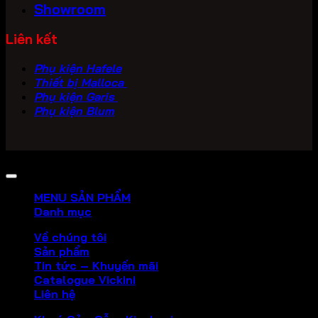
Showroom
Liên kết
Phụ kiện Hafele
Thiết bị Malloca
Phụ kiện Garis
Phụ kiện Blum
Copyright 2026 ©
PHU KIEN VICKINI
MENU SẢN PHẨM
Danh mục
Về chúng tôi
Sản phẩm
Tin tức – Khuyến mãi
Catalogue Vickini
Liên hệ