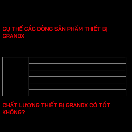
CỤ THỂ CÁC DÒNG SẢN PHẨM THIẾT BỊ
GRANDX
Grandx cung cấp các dòng sản phẩm thiết bị bếp cao cấp
cụ thể như sau:
Bếp từ
Bếp gas
Lò nướng
Thiết bị bếp
Lò vi sống
Máy hút mùi- Hút mùi đảo- Hút mùi áp tường
Máy rửa bát
CHẤT LƯỢNG THIẾT BỊ GRANDX CÓ TỐT
KHÔNG?
Chất lượng thiết bị bếp cao cấp Grandx được đánh giá tốt
qua các ưu điểm sau đây: