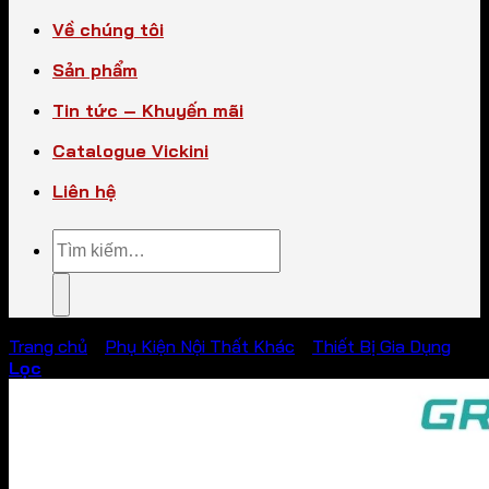
Về chúng tôi
Sản phẩm
Tin tức – Khuyến mãi
Catalogue Vickini
Liên hệ
Tìm
kiếm:
Trang chủ
/
Phụ Kiện Nội Thất Khác
/
Thiết Bị Gia Dụng
Lọc