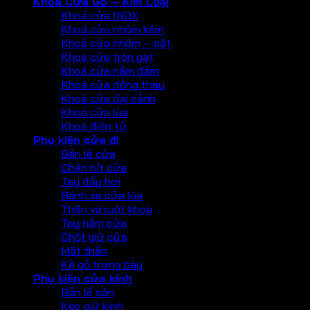
Khoá Cửa Gỗ – Kim Loại
Khoá cửa INOX
Khoá cửa nhôm kẽm
Khoả cửa nhôm – sắt
Khoá cửa tròn gạt
Khoá cửa nắm đấm
Khoá cửa đồng thau
Khoá cửa đại sảnh
Khoá cửa lùa
Khoá điện tử
Phụ kiện cửa đi
Bản lề cửa
Chặn hít cửa
Tay đẩy hơi
Bánh xe cửa lùa
Thân và ruột khoá
Tay nắm cửa
Chốt giữ cửa
Mắt thần
Kệ gỗ trưng bày
Phụ kiện cửa kính
Bản lề sàn
Kẹp giữ kính