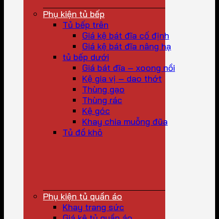
Phụ kiện tủ bếp
Tủ bếp trên
Giá kệ bát đĩa cố định
Giá kệ bát đĩa nâng hạ
tủ bếp dưới
Giá bát đĩa – xoong nồi
Kệ gia vị – dao thớt
Thùng gạo
Thùng rác
Kệ góc
Khay chia muỗng đũa
Tủ đồ khô
Phụ kiện tủ quần áo
Khay trang sức
Giá kệ tủ quần áo