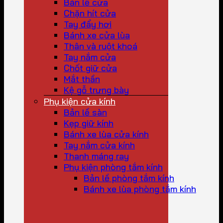
Bản lề cửa
Chặn hít cửa
Tay đẩy hơi
Bánh xe cửa lùa
Thân và ruột khoá
Tay nắm cửa
Chốt giữ cửa
Mắt thần
Kệ gỗ trưng bày
Phụ kiện cửa kính
Bản lề sàn
Kẹp giữ kính
Bánh xe lùa cửa kính
Tay nắm cửa kính
Thanh máng ray
Phụ kiện phòng tắm kính
Bản lề phòng tắm kính
Bánh xe lùa phòng tắm kính