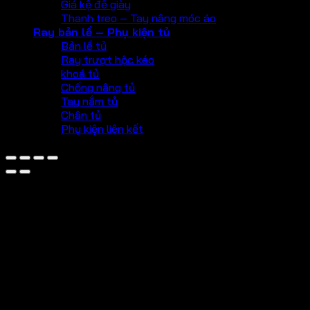
Giá kệ để giày
Thanh treo – Tay nâng móc áo
Ray bản lề – Phụ kiện tủ
Bản lề tủ
Ray trượt hộc kéo
khoá tủ
Chống nâng tủ
Tay nắm tủ
Chân tủ
Phụ kiện liên kết