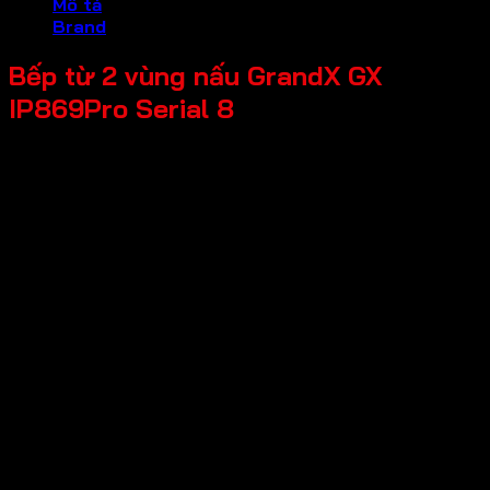
Mô tả
Brand
Bếp từ 2 vùng nấu GrandX GX
IP869Pro Serial 8
* Xuất xứ: Malaysia
* Mặt kính: SCHOOT CERAN
* Số vùng nấu: 2
* Tiêu chuẩn an toàn: CB, EMC, QCVN9
* Bảng điều khiển: Điều khiển trượt cảm ứng 15 levels
* Chức năng Inverter: Half Bridge Smart INVERTER
* Chức năng nhận diện vùng nấu: Tự động tìm nồi nấu
Automatically find pot và vùng nấu chỉ nóng lên khi có nồi
* Chức năng hẹn giờ: có
* Chức năng hâm nóng: Keep Warm ở nhiệt độ nhiều mức
65°C, 75°C, 85°C
* Chức năng chống trào nước: có
* Chức năng khóa trẻ em: có
* Chức năng tạm dừng: có
* Chức năng tự động tắt bếp khi không có nồi: có
* Loại nồi thích hợp: Các loại nồi chảo có đáy nhiễm từ