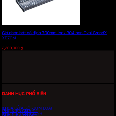
Giá chén bát cố định 700mm Inox 304 nan Oval GrandX
XF.70M
Giá
Giá
2,240,000
₫
3,200,000
₫
gốc
hiện
là:
tại
3,200,000 ₫.
là:
2,240,000 ₫.
DANH MỤC PHỔ BIẾN
KHOÁ CỬA GỖ - KIM LOẠI
PHỤ KIỆN CỬA ĐI
PHỤ KIỆN CỬA KÍNH
PHỤ KIỆN TỦ BẾP