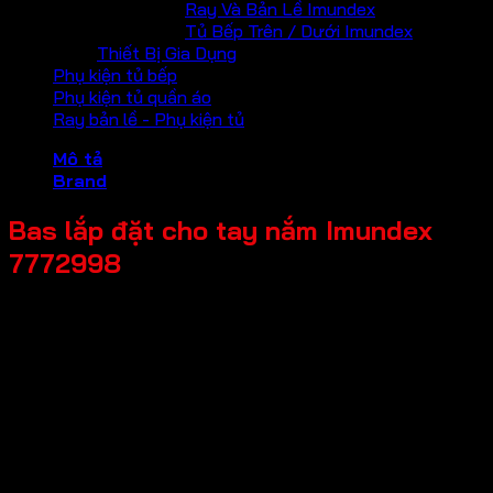
Ray Và Bản Lề Imundex
Tủ Bếp Trên / Dưới Imundex
Thiết Bị Gia Dụng
Phụ kiện tủ bếp
Phụ kiện tủ quần áo
Ray bản lề - Phụ kiện tủ
Mô tả
Brand
Bas lắp đặt cho tay nắm Imundex
7772998
Mã sản phẩm: 7772998
Tên sản phẩm: Bas lắp đặt cho tay nắm
Giá bán: 8,000
Đơn vị tính: Cái
Màu sắc / bề mặt: Mạ kẽm
Chất liệu chính: Thép mạ kẽm
Thương hiệu: Imundex-Đức
Bảo hành: 2 năm