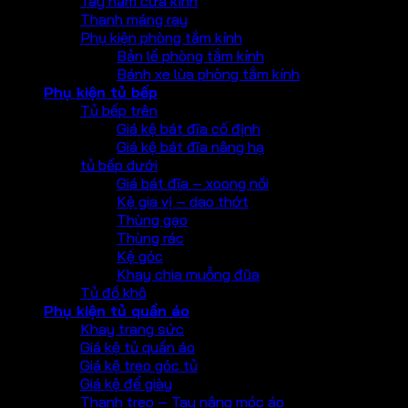
Tay nắm cửa kính
Thanh máng ray
Phụ kiện phòng tắm kính
Bản lề phòng tắm kính
Bánh xe lùa phòng tắm kính
Phụ kiện tủ bếp
Tủ bếp trên
Giá kệ bát đĩa cố định
Giá kệ bát đĩa nâng hạ
tủ bếp dưới
Giá bát đĩa – xoong nồi
Kệ gia vị – dao thớt
Thùng gạo
Thùng rác
Kệ góc
Khay chia muỗng đũa
Tủ đồ khô
Phụ kiện tủ quần áo
Khay trang sức
Giá kệ tủ quần áo
Giá kệ treo góc tủ
Giá kệ để giày
Thanh treo – Tay nâng móc áo