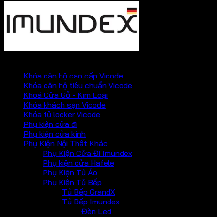
PHỤ KIỆN VICKINI
Khóa căn hộ cao cấp Vicode
Khóa căn hộ tiêu chuẩn Vicode
Khoá Cửa Gỗ - Kim Loại
Khóa khách sạn Vicode
Khóa tủ locker Vicode
Phụ kiện cửa đi
Phụ kiện cửa kính
Phụ Kiện Nội Thất Khác
Phụ Kiện Cửa Đi Imundex
Phụ kiện cửa Hafele
Phụ Kiện Tủ Áo
Phụ Kiện Tủ Bếp
Tủ Bếp GrandX
Tủ Bếp Imundex
Đèn Led