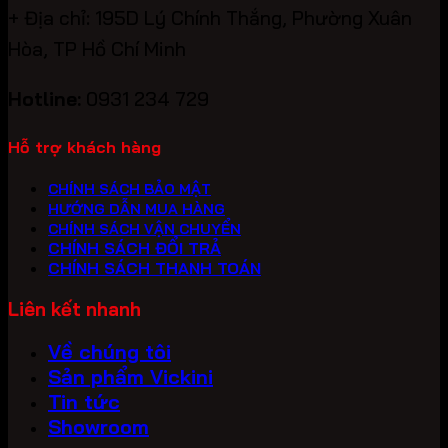
+ Địa chỉ: 195D Lý Chính Thắng, Phường Xuân
Hòa, TP Hồ Chí Minh
Hotline:
0931 234 729
Hỗ trợ khách hàng
CHÍNH SÁCH BẢO MẬT
HƯỚNG DẪN MUA HÀNG
CHÍNH SÁCH VẬN CHUYỂN
CHÍNH SÁCH ĐỔI TRẢ
CHÍNH SÁCH THANH TOÁN
Liên kết nhanh
Về chúng tôi
Sản phẩm Vickini
Tin tức
Showroom