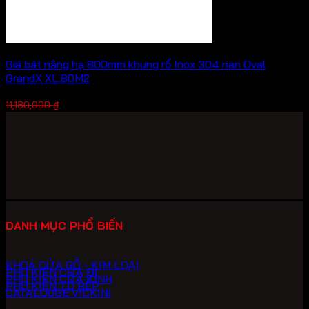
Giá bát nâng hạ 800mm khung rổ Inox 304 nan Oval
GrandX XL.80M2
Giá
Giá
7,826,000
₫
11,180,000
₫
gốc
hiện
là:
tại
11,180,000 ₫.
là:
7,826,000 ₫.
DANH MỤC PHỔ BIẾN
KHOÁ CỬA GỖ - KIM LOẠI
PHỤ KIỆN CỬA ĐI
PHỤ KIỆN CỬA KÍNH
PHỤ KIỆN TỦ BẾP
CATALOUGE VICKINI