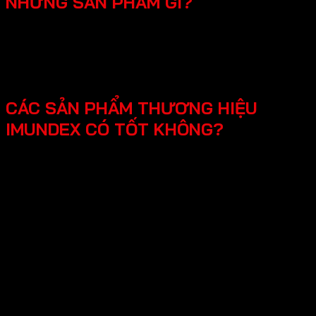
NHỮNG SẢN PHẨM GÌ?
SmartHome - Hệ thống chuông cửa có hình - Khóa
điện tử - Phụ kiện cửa đi - Phụ kiện cửa kính và vách
kính phòng tắm - Phụ kiện cho tủ bếp nội thất - Hệ
thống đèn led cho nội thất -Phụ kiện cabinet xếp gọn
CÁC SẢN PHẨM THƯƠNG HIỆU
IMUNDEX CÓ TỐT KHÔNG?
Các sản phẩm Imundex được đánh giá rất tốt nhờ vào:
Chất lượng theo tiêu chuẩn Đức: Imundex xuất xứ từ
Đức, một quốc gia nổi tiếng về kỹ thuật và chất
lượng sản phẩm.
Vật liệu cao cấp và bền đẹp: Imundex sử dụng vật liệu
chất lượng cao như inox 304, thép không gỉ, hợp kim
nhôm,…
Sản phẩm đa dạng, phong phú từ phụ kiện cửa, phụ
kiện bếp,…Sử dụng đa dạng đáp ứng mọi nhu cầu của
khách hàng.
Thương hiệu uy tín tại thị trường Việt Nam, chính