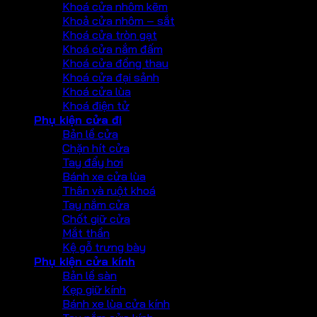
Khoá cửa nhôm kẽm
Khoả cửa nhôm – sắt
Khoá cửa tròn gạt
Khoá cửa nắm đấm
Khoá cửa đồng thau
Khoá cửa đại sảnh
Khoá cửa lùa
Khoá điện tử
Phụ kiện cửa đi
Bản lề cửa
Chặn hít cửa
Tay đẩy hơi
Bánh xe cửa lùa
Thân và ruột khoá
Tay nắm cửa
Chốt giữ cửa
Mắt thần
Kệ gỗ trưng bày
Phụ kiện cửa kính
Bản lề sàn
Kẹp giữ kính
Bánh xe lùa cửa kính