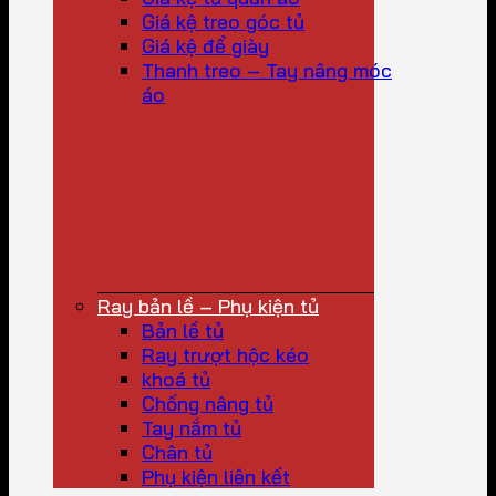
Giá kệ treo góc tủ
Giá kệ để giày
Thanh treo – Tay nâng móc
áo
Ray bản lề – Phụ kiện tủ
Bản lề tủ
Ray trượt hộc kéo
khoá tủ
Chống nâng tủ
Tay nắm tủ
Chân tủ
Phụ kiện liên kết