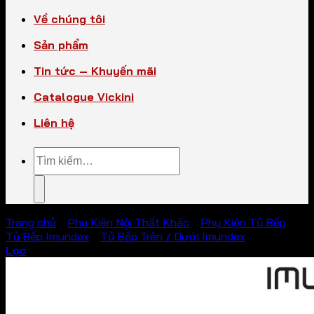
Về chúng tôi
Sản phẩm
Tin tức – Khuyến mãi
Catalogue Vickini
Liên hệ
Tìm
kiếm:
Trang chủ
/
Phụ Kiện Nội Thất Khác
/
Phụ Kiện Tủ Bếp
/
Tủ Bếp Imundex
/
Tủ Bếp Trên / Dưới Imundex
Lọc