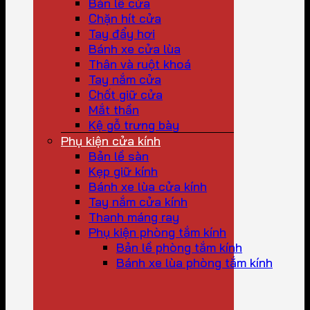
Bản lề cửa
Chặn hít cửa
Tay đẩy hơi
Bánh xe cửa lùa
Thân và ruột khoá
Tay nắm cửa
Chốt giữ cửa
Mắt thần
Kệ gỗ trưng bày
Phụ kiện cửa kính
Bản lề sàn
Kẹp giữ kính
Bánh xe lùa cửa kính
Tay nắm cửa kính
Thanh máng ray
Phụ kiện phòng tắm kính
Bản lề phòng tắm kính
Bánh xe lùa phòng tắm kính