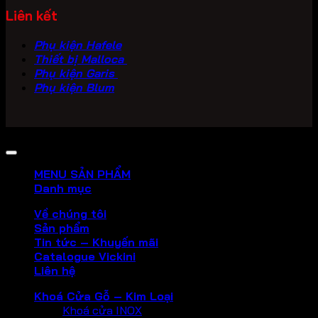
Liên kết
Phụ kiện Hafele
Thiết bị Malloca
Phụ kiện Garis
Phụ kiện Blum
Copyright 2026 ©
PHU KIEN VICKINI
MENU SẢN PHẨM
Danh mục
Về chúng tôi
Sản phẩm
Tin tức – Khuyến mãi
Catalogue Vickini
Liên hệ
Khoá Cửa Gỗ – Kim Loại
Khoá cửa INOX