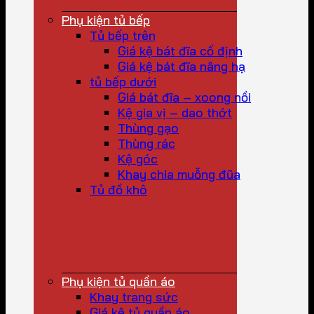
Phụ kiện tủ bếp
Tủ bếp trên
Giá kệ bát đĩa cố định
Giá kệ bát đĩa nâng hạ
tủ bếp dưới
Giá bát đĩa – xoong nồi
Kệ gia vị – dao thớt
Thùng gạo
Thùng rác
Kệ góc
Khay chia muỗng đũa
Tủ đồ khô
Phụ kiện tủ quần áo
Khay trang sức
Giá kệ tủ quần áo