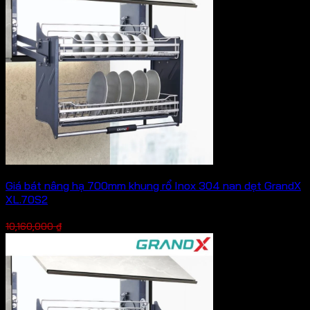
Giá bát nâng hạ 700mm khung rổ Inox 304 nan dẹt GrandX
XL.70S2
Giá
Giá
7,112,000
₫
10,160,000
₫
gốc
hiện
là:
tại
10,160,000 ₫.
là:
7,112,000 ₫.