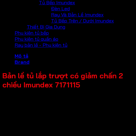
Tủ Bếp Imundex
Đèn Led
Ray Và Bản Lề Imundex
Tủ Bếp Trên / Dưới Imundex
Thiết Bị Gia Dụng
Phụ kiện tủ bếp
Phụ kiện tủ quần áo
Ray bản lề - Phụ kiện tủ
Mô tả
Brand
Bản lề tủ lắp trượt có giảm chấn 2
chiều Imundex 7171115
Mã sản phẩm: 7171115
Tên sản phẩm: Bản lề tủ lắp trượt có giảm chấn 2 chiều
Giá bán: 29,500
Đơn vị tính: Cái
Màu sắc / bề mặt: Mạ niken và đồng (lớp mạ dày 6μm), bề
mặt mờ
Chất liệu chính: Thép