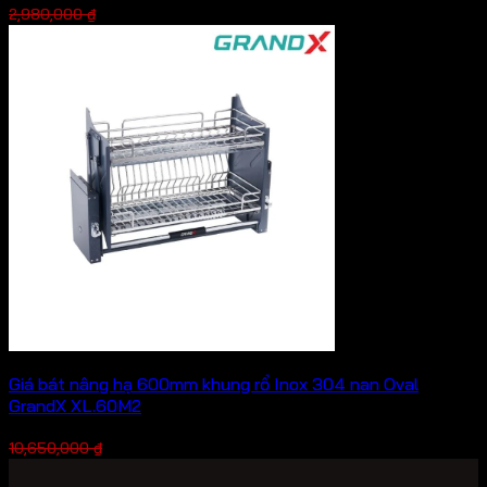
Giá
Giá
2,086,000
₫
2,980,000
₫
gốc
hiện
là:
tại
2,980,000 ₫.
là:
2,086,000 ₫.
Giá bát nâng hạ 600mm khung rổ Inox 304 nan Oval
GrandX XL.60M2
Giá
Giá
7,455,000
₫
10,650,000
₫
gốc
hiện