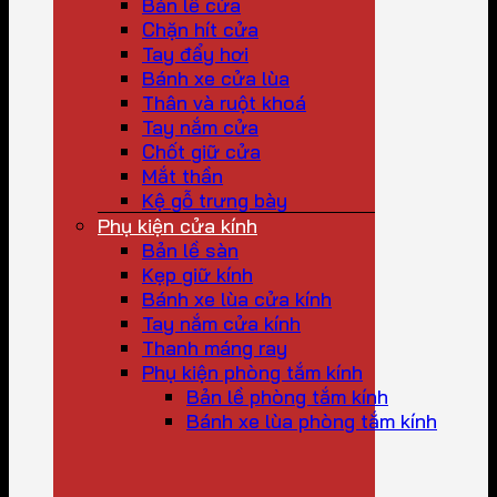
Bản lề cửa
Chặn hít cửa
Tay đẩy hơi
Bánh xe cửa lùa
Thân và ruột khoá
Tay nắm cửa
Chốt giữ cửa
Mắt thần
Kệ gỗ trưng bày
Phụ kiện cửa kính
Bản lề sàn
Kẹp giữ kính
Bánh xe lùa cửa kính
Tay nắm cửa kính
Thanh máng ray
Phụ kiện phòng tắm kính
Bản lề phòng tắm kính
Bánh xe lùa phòng tắm kính