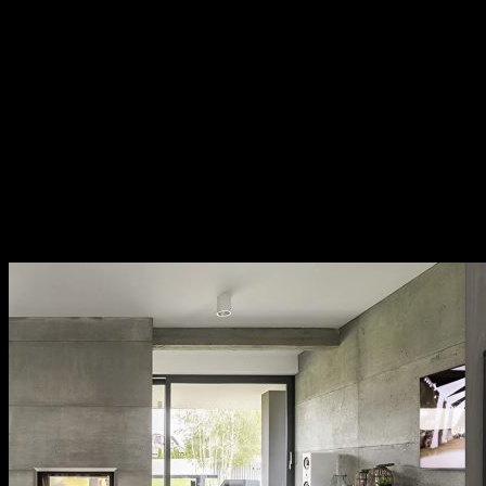
Chất lượng theo tiêu chuẩn Đức: Imundex xuất xứ từ
Đức, một quốc gia nổi tiếng về kỹ thuật và chất
lượng sản phẩm.
Vật liệu cao cấp và bền đẹp: Imundex sử dụng vật liệu
chất lượng cao như inox 304, thép không gỉ, hợp kim
nhôm,…
Sản phẩm đa dạng, phong phú từ phụ kiện cửa, phụ
kiện bếp,…Sử dụng đa dạng đáp ứng mọi nhu cầu của
khách hàng.
Thương hiệu uy tín tại thị trường Việt Nam, chính
sách bảo hành cụ thể, rõ ràng.