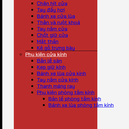
Chặn hít cửa
Tay đẩy hơi
Bánh xe cửa lùa
Thân và ruột khoá
Tay nắm cửa
Chốt giữ cửa
Mắt thần
Kệ gỗ trưng bày
Phụ kiện cửa kính
Bản lề sàn
Kẹp giữ kính
Bánh xe lùa cửa kính
Tay nắm cửa kính
Thanh máng ray
Phụ kiện phòng tắm kính
Bản lề phòng tắm kính
Bánh xe lùa phòng tắm kính