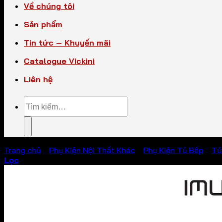
Về chúng tôi
Sản phẩm
Tin tức – Khuyến mãi
Catalogue Vickini
Liên hệ
Tìm
kiếm:
Trang chủ
/
Phụ Kiện Nội Thất Khác
/
Phụ Kiện Tủ Bếp
/
Tủ
Lọc