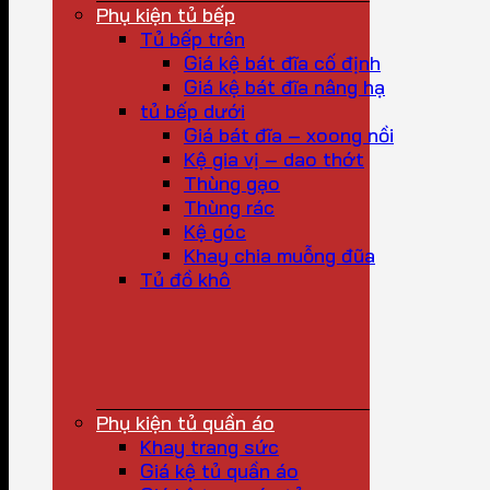
Phụ kiện tủ bếp
Tủ bếp trên
Giá kệ bát đĩa cố định
Giá kệ bát đĩa nâng hạ
tủ bếp dưới
Giá bát đĩa – xoong nồi
Kệ gia vị – dao thớt
Thùng gạo
Thùng rác
Kệ góc
Khay chia muỗng đũa
Tủ đồ khô
Phụ kiện tủ quần áo
Khay trang sức
Giá kệ tủ quần áo