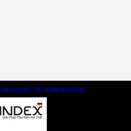
 Bếp Imundex
/
Ray Và Bản Lề Imundex