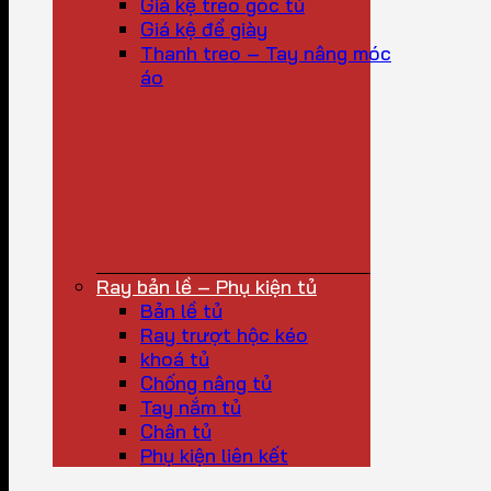
Giá kệ treo góc tủ
Giá kệ để giày
Thanh treo – Tay nâng móc
áo
Ray bản lề – Phụ kiện tủ
Bản lề tủ
Ray trượt hộc kéo
khoá tủ
Chống nâng tủ
Tay nắm tủ
Chân tủ
Phụ kiện liên kết