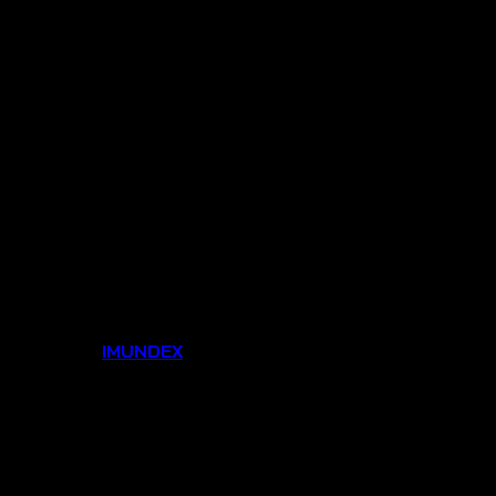
ương hiệu:
IMUNDEX