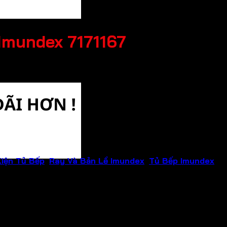
 Imundex 7171167
iện Tủ Bếp
,
Ray Và Bản Lề Imundex
,
Tủ Bếp Imundex
Th