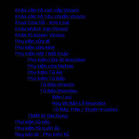
Khóa căn hộ cao cấp Vicode
Khóa căn hộ tiêu chuẩn Vicode
Khoá Cửa Gỗ - Kim Loại
Khóa khách sạn Vicode
Khóa tủ locker Vicode
Phụ kiện cửa đi
Phụ kiện cửa kính
Phụ Kiện Nội Thất Khác
Phụ Kiện Cửa Đi Imundex
Phụ kiện cửa Hafele
Phụ Kiện Tủ Áo
Phụ Kiện Tủ Bếp
Tủ Bếp GrandX
Tủ Bếp Imundex
Đèn Led
Ray Và Bản Lề Imundex
Tủ Bếp Trên / Dưới Imundex
Thiết Bị Gia Dụng
Phụ kiện tủ bếp
Phụ kiện tủ quần áo
Ray bản lề - Phụ kiện tủ