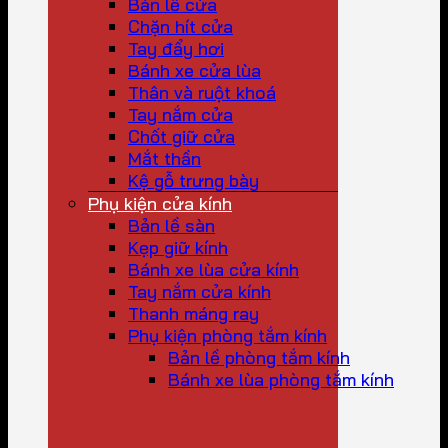
Bản lề cửa
Chặn hít cửa
Tay đẩy hơi
Bánh xe cửa lùa
Thân và ruột khoá
Tay nắm cửa
Chốt giữ cửa
Mắt thần
Kệ gỗ trưng bày
Phụ kiện cửa kính
Bản lề sàn
Kẹp giữ kính
Bánh xe lùa cửa kính
Tay nắm cửa kính
Thanh máng ray
Phụ kiện phòng tắm kính
Bản lề phòng tắm kính
Bánh xe lùa phòng tắm kính