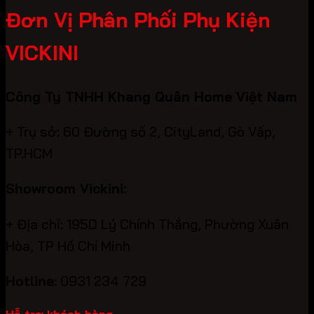
Đơn Vị Phân Phối Phụ Kiện
VICKINI
Công Ty TNHH Khang Quân Home Việt Nam
+ Trụ sở: 60 Đường số 2, CityLand, Gò Vấp,
TP.HCM
Showroom Vickini:
+ Địa chỉ: 195D Lý Chính Thắng, Phường Xuân
Hòa, TP Hồ Chí Minh
Hotline:
0931 234 729