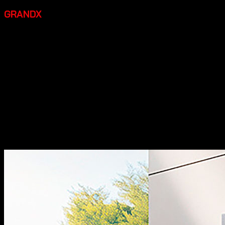
GRANDX
Grandx là một thương hiệu thiết bị bếp cao cấp đáng đầu
tư, một số điểm nổi bật:
Xuất xứ:
Tự hào mang đến các
dòng sản phẩm phụ kiện tủ bếp và phụ kiện nội thất với
thiết kế đậm chất Italia, kết hợp giữa sự thanh lịch truyền
thống và nét hiện đại đầy cảm hứng.
Chất lượng:
Sản
phẩm của chúng tôi đạt độ hoàn thiện cao, sắc nét từng
chi tiết và thể hiện sự đẳng cấp khác biệt.
Đa dạng sản
phẩm:
Dòng thiết bị nhà bếp bao gồm các sản phẩm máy
rửa bát, bếp từ, hút mùi, lò vi sóng… sản xuất theo tiêu
chuẩn công nghệ hàng đầu thế giới.
Thiết kế đẹp:
Các sản
phẩm có thiết kế hiện đại, sang trọng, góp phần tăng tính
thẩm mỹ cho không gian bếp.