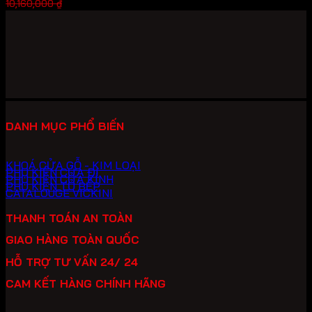
Giá
Giá
7,112,000
₫
10,160,000
₫
gốc
hiện
là:
tại
10,160,000 ₫.
là:
7,112,000 ₫.
DANH MỤC PHỔ BIẾN
KHOÁ CỬA GỖ - KIM LOẠI
PHỤ KIỆN CỬA ĐI
PHỤ KIỆN CỬA KÍNH
PHỤ KIỆN TỦ BẾP
CATALOUGE VICKINI
THANH TOÁN AN TOÀN
GIAO HÀNG TOÀN QUỐC
HỖ TRỢ TƯ VẤN 24/ 24
CAM KẾT HÀNG CHÍNH HÃNG