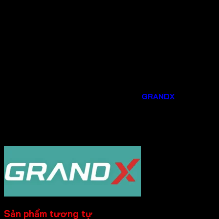
hãng.
Tư vấn chuyên nghiệp
: Đội ngũ nhân viên am hiểu
sản phẩm sẽ tư vấn tận tình, giúp bạn lựa chọn được
thiết bị phù hợp nhất với nhu cầu và không gian bếp
của gia đình.
Hỗ trợ sau bán hàng chu đáo
: Chúng tôi luôn sẵn
sàng hỗ trợ bạn trong quá trình lắp đặt, sử dụng và
bảo trì sản phẩm.
Đừng bỏ lỡ cơ hội nâng cấp căn bếp của bạn với các phụ
kiện và thiết bị gia dụng thông minh từ
GRANDX
. Liên hệ
ngay
Hotline 0931.234.729
được tư vấn và đặt
hàng sản phẩm với mức giá ưu đãi ngay hôm nay!
----------
Sản phẩm tương tự