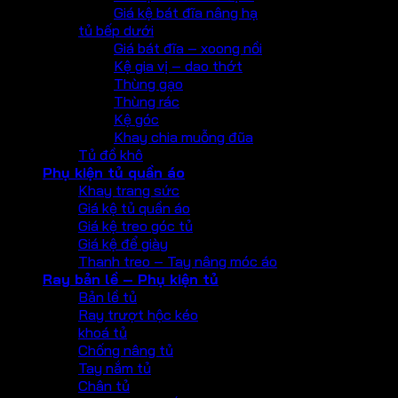
Giá kệ bát đĩa nâng hạ
tủ bếp dưới
Giá bát đĩa – xoong nồi
Kệ gia vị – dao thớt
Thùng gạo
Thùng rác
Kệ góc
Khay chia muỗng đũa
Tủ đồ khô
Phụ kiện tủ quần áo
Khay trang sức
Giá kệ tủ quần áo
Giá kệ treo góc tủ
Giá kệ để giày
Thanh treo – Tay nâng móc áo
Ray bản lề – Phụ kiện tủ
Bản lề tủ
Ray trượt hộc kéo
khoá tủ
Chống nâng tủ
Tay nắm tủ
Chân tủ