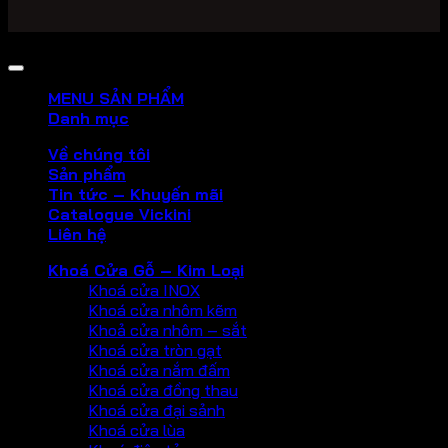
Copyright 2026 ©
PHU KIEN VICKINI
MENU SẢN PHẨM
Danh mục
Về chúng tôi
Sản phẩm
Tin tức – Khuyến mãi
Catalogue Vickini
Liên hệ
Khoá Cửa Gỗ – Kim Loại
Khoá cửa INOX
Khoá cửa nhôm kẽm
Khoả cửa nhôm – sắt
Khoá cửa tròn gạt
Khoá cửa nắm đấm
Khoá cửa đồng thau
Khoá cửa đại sảnh
Khoá cửa lùa