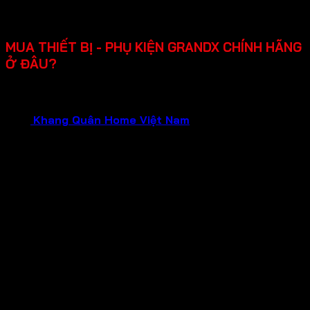
Chính sách bảo hành rõ ràng lên đến 2-3 năm, hỗ trợ
lắp đặt, dễ sửa chữa khi cần.
MUA THIẾT BỊ - PHỤ KIỆN GRANDX CHÍNH HÃNG
Ở ĐÂU?
Bạn đang cần tìm mua thiết bị gia dụng GRANDX chính
hãng, chất lượng đảm bảo và dịch vụ tận tâm?Hãy liên hệ
ngay
Khang Quân Home Việt Nam
.
Chúng tôi tự hào là
Đại Lý Chính Hãng của GRANDX , hứa hẹn mang đến cho
bạn:
Sản phẩm chính hãng 100%
: Mua sắm tại đại lý
chính hãng, bạn hoàn toàn yên tâm về nguồn gốc và
chất lượng của từng sản phẩm GRANDX. Nói không
với hàng giả, hàng nhái, hàng kém chất lượng!
Bảo hành chính hãng
: Tận hưởng chính sách bảo
hành uy tín từ nhà sản xuất, đảm bảo quyền lợi tối đa
cho khách hàng trong suốt quá trình sử dụng.
Giá cả tốt nhất
: Chúng tôi cam kết mang đến mức
giá tốt nhất cùng nhiều chương trình khuyến mãi hấp
dẫn dành riêng cho khách hàng mua tại đại lý chính