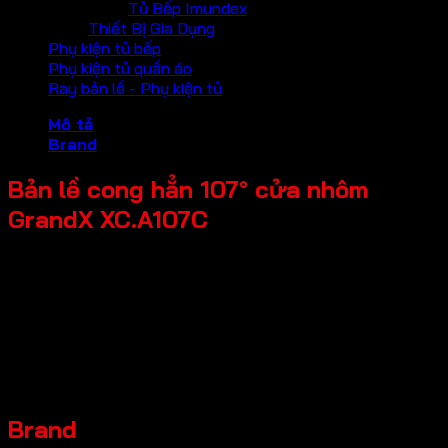
Tủ Bếp Imundex
Thiết Bị Gia Dụng
Phụ kiện tủ bếp
Phụ kiện tủ quần áo
Ray bản lề - Phụ kiện tủ
Mô tả
Brand
Bản lề cong hẳn 107° cửa nhôm
GrandX XC.A107C
Tên Sản Phẩm: Bản lề thép 107 độ cửa nhôm cong hẳn
Mã sản phẩm: XC.A107C
Thương hiệu: GrandX
Đặc điểm sản phẩm: Chất liệu Thép Carbon
Kích thước sản phẩm: Độ dày cánh cửa nhôm phù hợp: 19-
22mm. Góc mở: 95 độ. Đường kính chén: 35mm. Chiều sâu
khoét chén: 12mm. Khoảng cách lỗ bắt vít: 32mm
Brand