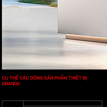
CỤ THỂ CÁC DÒNG SẢN PHẨM THIẾT BỊ
GRANDX
Grandx cung cấp các dòng sản phẩm thiết bị bếp cao cấp
cụ thể như sau:
Bếp từ