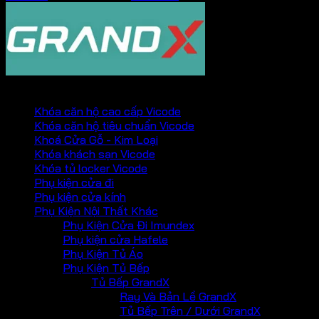
PHỤ KIỆN VICKINI
Khóa căn hộ cao cấp Vicode
Khóa căn hộ tiêu chuẩn Vicode
Khoá Cửa Gỗ - Kim Loại
Khóa khách sạn Vicode
Khóa tủ locker Vicode
Phụ kiện cửa đi
Phụ kiện cửa kính
Phụ Kiện Nội Thất Khác
Phụ Kiện Cửa Đi Imundex
Phụ kiện cửa Hafele
Phụ Kiện Tủ Áo
Phụ Kiện Tủ Bếp
Tủ Bếp GrandX
Ray Và Bản Lề GrandX
Tủ Bếp Trên / Dưới GrandX