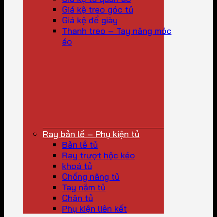
Giá kệ treo góc tủ
Giá kệ để giày
Thanh treo – Tay nâng móc
áo
Ray bản lề – Phụ kiện tủ
Bản lề tủ
Ray trượt hộc kéo
khoá tủ
Chống nâng tủ
Tay nắm tủ
Chân tủ
Phụ kiện liên kết