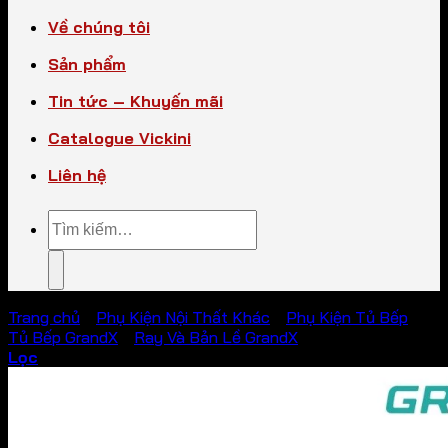
Về chúng tôi
Sản phẩm
Tin tức – Khuyến mãi
Catalogue Vickini
Liên hệ
Tìm
kiếm:
Trang chủ
/
Phụ Kiện Nội Thất Khác
/
Phụ Kiện Tủ Bếp
/
Tủ Bếp GrandX
/
Ray Và Bản Lề GrandX
Lọc