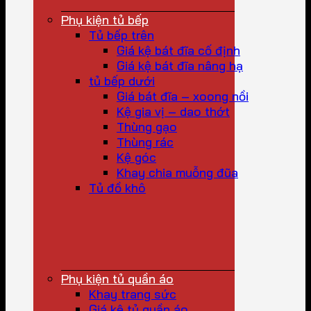
Phụ kiện tủ bếp
Tủ bếp trên
Giá kệ bát đĩa cố định
Giá kệ bát đĩa nâng hạ
tủ bếp dưới
Giá bát đĩa – xoong nồi
Kệ gia vị – dao thớt
Thùng gạo
Thùng rác
Kệ góc
Khay chia muỗng đũa
Tủ đồ khô
Phụ kiện tủ quần áo
Khay trang sức
Giá kệ tủ quần áo