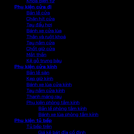
Khoá điện tử
Phụ kiện cửa đi
Bản lề cửa
Chặn hít cửa
Tay đẩy hơi
Bánh xe cửa lùa
Thân và ruột khoá
Tay nắm cửa
Chốt giữ cửa
Mắt thần
Kệ gỗ trưng bày
Phụ kiện cửa kính
Bản lề sàn
Kẹp giữ kính
Bánh xe lùa cửa kính
Tay nắm cửa kính
Thanh máng ray
Phụ kiện phòng tắm kính
Bản lề phòng tắm kính
Bánh xe lùa phòng tắm kính
Phụ kiện tủ bếp
Tủ bếp trên
Giá kệ bát đĩa cố định