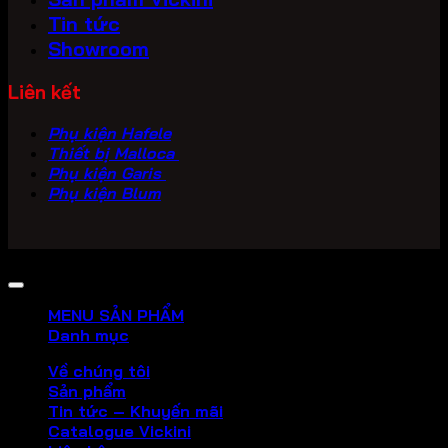
Tin tức
Showroom
Liên kết
Phụ kiện Hafele
Thiết bị Malloca
Phụ kiện Garis
Phụ kiện Blum
Copyright 2026 ©
PHU KIEN VICKINI
MENU SẢN PHẨM
Danh mục
Về chúng tôi
Sản phẩm
Tin tức – Khuyến mãi
Catalogue Vickini