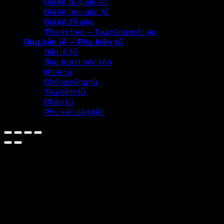
Giá kệ tủ quần áo
Giá kệ treo góc tủ
Giá kệ để giày
Thanh treo – Tay nâng móc áo
Ray bản lề – Phụ kiện tủ
Bản lề tủ
Ray trượt hộc kéo
khoá tủ
Chống nâng tủ
Tay nắm tủ
Chân tủ
Phụ kiện liên kết