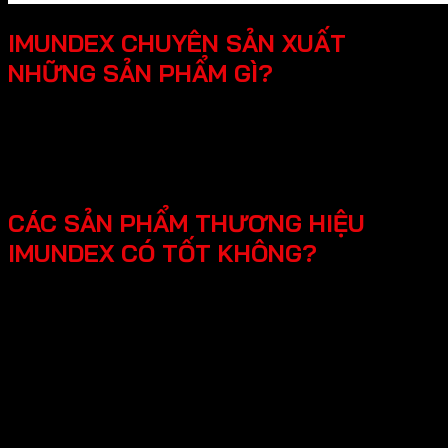
IMUNDEX CHUYÊN SẢN XUẤT
NHỮNG SẢN PHẨM GÌ?
SmartHome - Hệ thống chuông cửa có hình - Khóa
điện tử - Phụ kiện cửa đi - Phụ kiện cửa kính và vách
kính phòng tắm - Phụ kiện cho tủ bếp nội thất - Hệ
thống đèn led cho nội thất -Phụ kiện cabinet xếp gọn
CÁC SẢN PHẨM THƯƠNG HIỆU
IMUNDEX CÓ TỐT KHÔNG?
Các sản phẩm Imundex được đánh giá rất tốt nhờ vào:
Chất lượng theo tiêu chuẩn Đức: Imundex xuất xứ từ
Đức, một quốc gia nổi tiếng về kỹ thuật và chất
lượng sản phẩm.
Vật liệu cao cấp và bền đẹp: Imundex sử dụng vật liệu
chất lượng cao như inox 304, thép không gỉ, hợp kim
nhôm,…