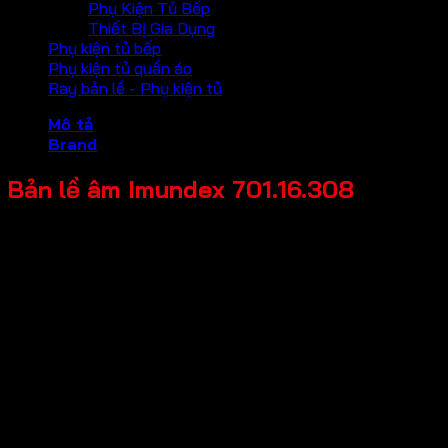
Phụ Kiện Tủ Bếp
Thiết Bị Gia Dụng
Phụ kiện tủ bếp
Phụ kiện tủ quần áo
Ray bản lề - Phụ kiện tủ
Mô tả
Brand
Bản lề âm Imundex 701.16.308
Mã sản phẩm: 701.16.308
Tên sản phẩm: Bản lề âm
Giá bán: 1,750,000
Đơn vị tính: Cái
Màu sắc / bề mặt: Bề mặt mờ
Kích thước tổng thể: 112x29mm
Chất liệu chính: Inox 304
Tải trọng tối đa: 80kg/cặp
Đặc điểm hoặc tính năng: Phù hợp cho cửa chống cháy
theo tiêu chuẩn EN1634-1
Phân biệt hướng mở: Có thể dùng cho cửa mở trái và phải