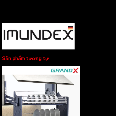
:0931.234.729
để được báo giá tốt nhất và hỗ trợ nhanh
nhất nhé!
----------
Sản phẩm tương tự