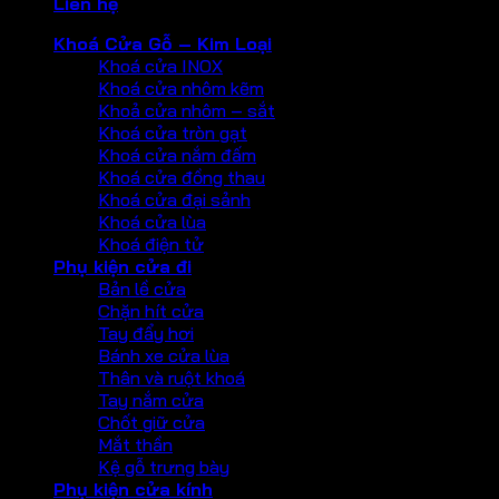
Liên hệ
Khoá Cửa Gỗ – Kim Loại
Khoá cửa INOX
Khoá cửa nhôm kẽm
Khoả cửa nhôm – sắt
Khoá cửa tròn gạt
Khoá cửa nắm đấm
Khoá cửa đồng thau
Khoá cửa đại sảnh
Khoá cửa lùa
Khoá điện tử
Phụ kiện cửa đi
Bản lề cửa
Chặn hít cửa
Tay đẩy hơi
Bánh xe cửa lùa
Thân và ruột khoá
Tay nắm cửa
Chốt giữ cửa
Mắt thần
Kệ gỗ trưng bày
Phụ kiện cửa kính