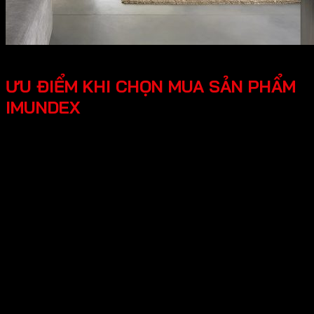
ƯU ĐIỂM KHI CHỌN MUA SẢN PHẨM
IMUNDEX
Tối ưu công năng, tiện lợi người dùng các phụ kiện
Imundex được thiết kế thông minh, tối ưu hóa được
công năng, mang lại trải nghiệm tốt cho người dùng.
Thiết kế hiện đại, đẹp mắt mang lại tính thẩm mỹ cao,
tạo không gian nhà ở sang trọng.
An tâm tuyệt đối chính sách bảo hành rõ ràng, có
nguồn gốc xuất xứ cụ thể, đội ngũ hỗ trợ kỹ thuật
chuyên nghiệp, an tâm cho người dùng.
Hy vọng những thông tin trên giúp ích bạn hiểu rõ về “Giới
thiệu về thương hiệu Imundex? Imundex có tốt không?”.
Cần Hỗ trợ và Tư vấn các sản phẩm của Imundex và đặt
hàng , Quý Khách Vui lòng
Liên hệ Hotline