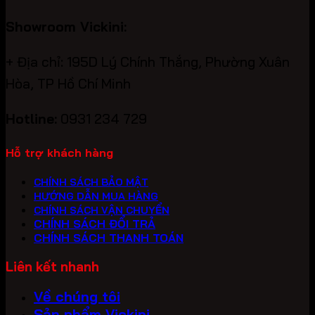
Showroom Vickini:
+ Địa chỉ: 195D Lý Chính Thắng, Phường Xuân
Hòa, TP Hồ Chí Minh
Hotline:
0931 234 729
Hỗ trợ khách hàng
CHÍNH SÁCH BẢO MẬT
HƯỚNG DẪN MUA HÀNG
CHÍNH SÁCH VẬN CHUYỂN
CHÍNH SÁCH ĐỔI TRẢ
CHÍNH SÁCH THANH TOÁN
Liên kết nhanh
Về chúng tôi
Sản phẩm Vickini