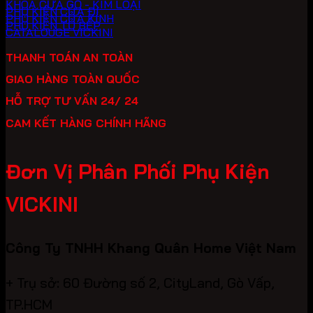
KHOÁ CỬA GỖ - KIM LOẠI
PHỤ KIỆN CỬA ĐI
PHỤ KIỆN CỬA KÍNH
PHỤ KIỆN TỦ BẾP
CATALOUGE VICKINI
THANH TOÁN AN TOÀN
GIAO HÀNG TOÀN QUỐC
HỖ TRỢ TƯ VẤN 24/ 24
CAM KẾT HÀNG CHÍNH HÃNG
Đơn Vị Phân Phối Phụ Kiện
VICKINI
Công Ty TNHH Khang Quân Home Việt Nam
+ Trụ sở: 60 Đường số 2, CityLand, Gò Vấp,
TP.HCM