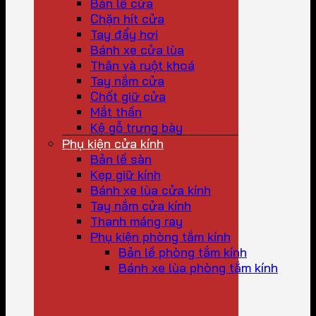
Bản lề cửa
Chặn hít cửa
Tay đẩy hơi
Bánh xe cửa lùa
Thân và ruột khoá
Tay nắm cửa
Chốt giữ cửa
Mắt thần
Kệ gỗ trưng bày
Phụ kiện cửa kính
Bản lề sàn
Kẹp giữ kính
Bánh xe lùa cửa kính
Tay nắm cửa kính
Thanh máng ray
Phụ kiện phòng tắm kính
Bản lề phòng tắm kính
Bánh xe lùa phòng tắm kính