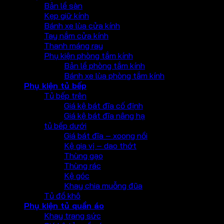
Bản lề sàn
Kẹp giữ kính
Bánh xe lùa cửa kính
Tay nắm cửa kính
Thanh máng ray
Phụ kiện phòng tắm kính
Bản lề phòng tắm kính
Bánh xe lùa phòng tắm kính
Phụ kiện tủ bếp
Tủ bếp trên
Giá kệ bát đĩa cố định
Giá kệ bát đĩa nâng hạ
tủ bếp dưới
Giá bát đĩa – xoong nồi
Kệ gia vị – dao thớt
Thùng gạo
Thùng rác
Kệ góc
Khay chia muỗng đũa
Tủ đồ khô
Phụ kiện tủ quần áo
Khay trang sức