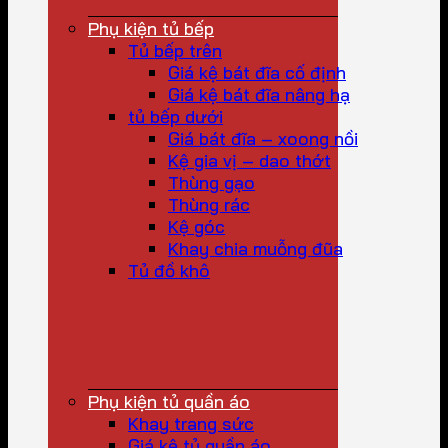
Phụ kiện tủ bếp
Tủ bếp trên
Giá kệ bát đĩa cố định
Giá kệ bát đĩa nâng hạ
tủ bếp dưới
Giá bát đĩa – xoong nồi
Kệ gia vị – dao thớt
Thùng gạo
Thùng rác
Kệ góc
Khay chia muỗng đũa
Tủ đồ khô
Phụ kiện tủ quần áo
Khay trang sức
Giá kệ tủ quần áo