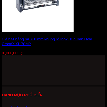
Giá bát nâng hạ 700mm khung rổ Inox 304 nan Oval
GrandX XL.70M2
Giá
Giá
7,616,000
₫
10,880,000
₫
gốc
hiện
là:
tại
10,880,000 ₫.
là:
7,616,000 ₫.
DANH MỤC PHỔ BIẾN