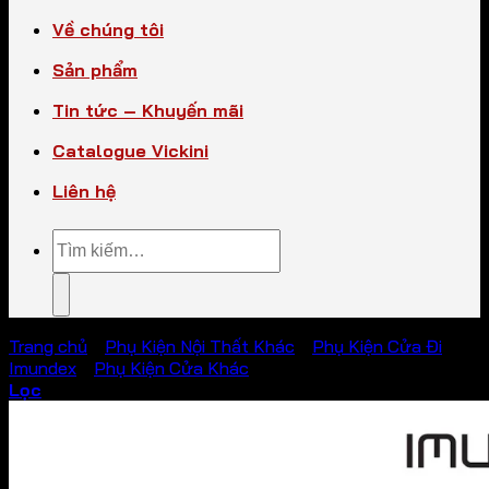
Về chúng tôi
Sản phẩm
Tin tức – Khuyến mãi
Catalogue Vickini
Liên hệ
Tìm
kiếm:
Trang chủ
/
Phụ Kiện Nội Thất Khác
/
Phụ Kiện Cửa Đi
Imundex
/
Phụ Kiện Cửa Khác
Lọc