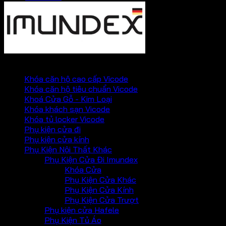
PHỤ KIỆN VICKINI
Khóa căn hộ cao cấp Vicode
Khóa căn hộ tiêu chuẩn Vicode
Khoá Cửa Gỗ - Kim Loại
Khóa khách sạn Vicode
Khóa tủ locker Vicode
Phụ kiện cửa đi
Phụ kiện cửa kính
Phụ Kiện Nội Thất Khác
Phụ Kiện Cửa Đi Imundex
Khóa Cửa
Phụ Kiện Cửa Khác
Phụ Kiện Cửa Kính
Phụ Kiện Cửa Trượt
Phụ kiện cửa Hafele
Phụ Kiện Tủ Áo