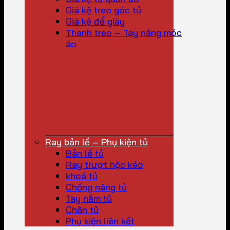
Giá kệ treo góc tủ
Giá kệ để giày
Thanh treo – Tay nâng móc
áo
Ray bản lề – Phụ kiện tủ
Bản lề tủ
Ray trượt hộc kéo
khoá tủ
Chống nâng tủ
Tay nắm tủ
Chân tủ
Phụ kiện liên kết