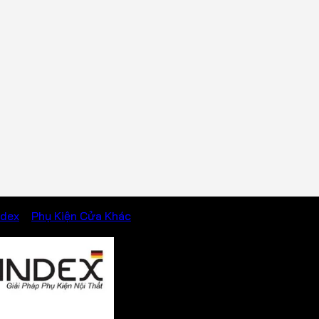
ndex
/
Phụ Kiện Cửa Khác