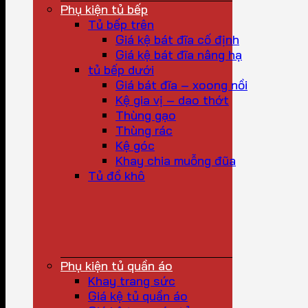
Phụ kiện tủ bếp
Tủ bếp trên
Giá kệ bát đĩa cố định
Giá kệ bát đĩa nâng hạ
tủ bếp dưới
Giá bát đĩa – xoong nồi
Kệ gia vị – dao thớt
Thùng gạo
Thùng rác
Kệ góc
Khay chia muỗng đũa
Tủ đồ khô
Phụ kiện tủ quần áo
Khay trang sức
Giá kệ tủ quần áo