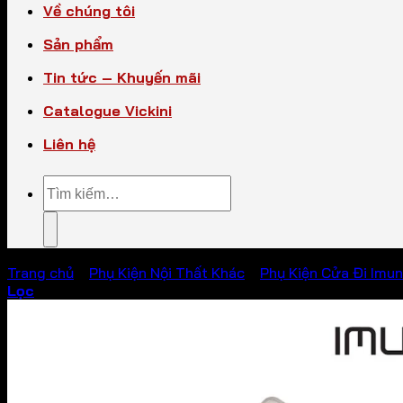
Về chúng tôi
Sản phẩm
Tin tức – Khuyến mãi
Catalogue Vickini
Liên hệ
Tìm
kiếm:
Trang chủ
/
Phụ Kiện Nội Thất Khác
/
Phụ Kiện Cửa Đi Imu
Lọc