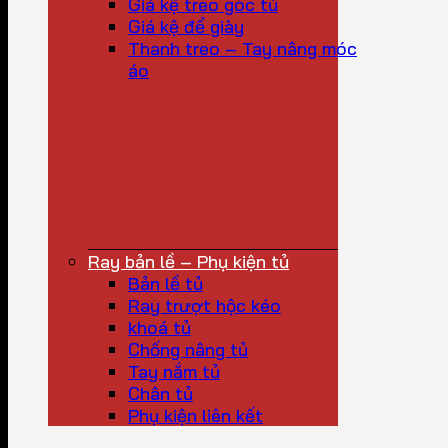
Giá kệ treo góc tủ
Giá kệ để giày
Thanh treo – Tay nâng móc
áo
Ray bản lề – Phụ kiện tủ
Bản lề tủ
Ray trượt hộc kéo
khoá tủ
Chống nâng tủ
Tay nắm tủ
Chân tủ
Phụ kiện liên kết