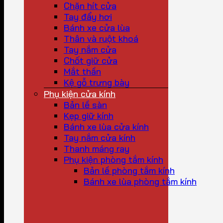
Chặn hít cửa
Tay đẩy hơi
Bánh xe cửa lùa
Thân và ruột khoá
Tay nắm cửa
Chốt giữ cửa
Mắt thần
Kệ gỗ trưng bày
Phụ kiện cửa kính
Bản lề sàn
Kẹp giữ kính
Bánh xe lùa cửa kính
Tay nắm cửa kính
Thanh máng ray
Phụ kiện phòng tắm kính
Bản lề phòng tắm kính
Bánh xe lùa phòng tắm kính