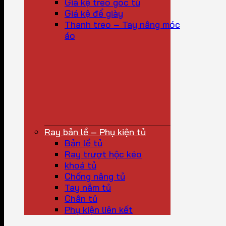
Giá kệ treo góc tủ
Giá kệ để giày
Thanh treo – Tay nâng móc
áo
Ray bản lề – Phụ kiện tủ
Bản lề tủ
Ray trượt hộc kéo
khoá tủ
Chống nâng tủ
Tay nắm tủ
Chân tủ
Phụ kiện liên kết