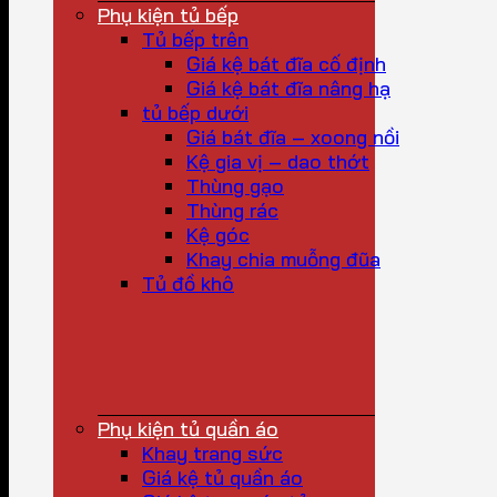
Phụ kiện tủ bếp
Tủ bếp trên
Giá kệ bát đĩa cố định
Giá kệ bát đĩa nâng hạ
tủ bếp dưới
Giá bát đĩa – xoong nồi
Kệ gia vị – dao thớt
Thùng gạo
Thùng rác
Kệ góc
Khay chia muỗng đũa
Tủ đồ khô
Phụ kiện tủ quần áo
Khay trang sức
Giá kệ tủ quần áo