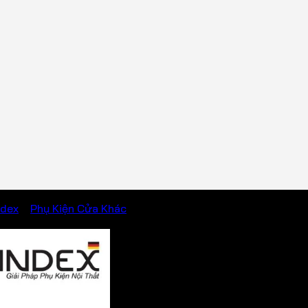
ndex
/
Phụ Kiện Cửa Khác