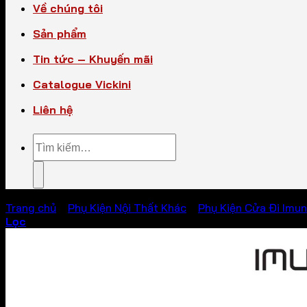
Về chúng tôi
Sản phẩm
Tin tức – Khuyến mãi
Catalogue Vickini
Liên hệ
Tìm
kiếm:
Trang chủ
/
Phụ Kiện Nội Thất Khác
/
Phụ Kiện Cửa Đi Imu
Lọc