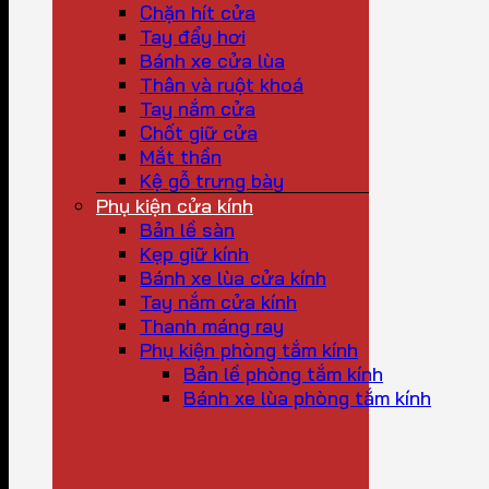
Chặn hít cửa
Tay đẩy hơi
Bánh xe cửa lùa
Thân và ruột khoá
Tay nắm cửa
Chốt giữ cửa
Mắt thần
Kệ gỗ trưng bày
Phụ kiện cửa kính
Bản lề sàn
Kẹp giữ kính
Bánh xe lùa cửa kính
Tay nắm cửa kính
Thanh máng ray
Phụ kiện phòng tắm kính
Bản lề phòng tắm kính
Bánh xe lùa phòng tắm kính