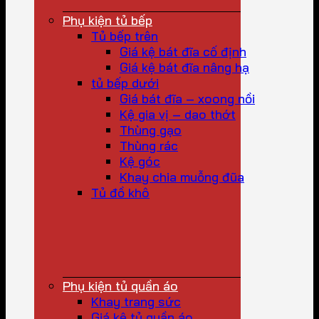
Phụ kiện tủ bếp
Tủ bếp trên
Giá kệ bát đĩa cố định
Giá kệ bát đĩa nâng hạ
tủ bếp dưới
Giá bát đĩa – xoong nồi
Kệ gia vị – dao thớt
Thùng gạo
Thùng rác
Kệ góc
Khay chia muỗng đũa
Tủ đồ khô
Phụ kiện tủ quần áo
Khay trang sức
Giá kệ tủ quần áo