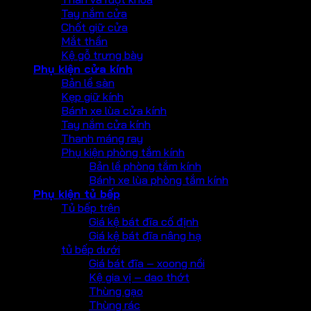
Tay nắm cửa
Chốt giữ cửa
Mắt thần
Kệ gỗ trưng bày
Phụ kiện cửa kính
Bản lề sàn
Kẹp giữ kính
Bánh xe lùa cửa kính
Tay nắm cửa kính
Thanh máng ray
Phụ kiện phòng tắm kính
Bản lề phòng tắm kính
Bánh xe lùa phòng tắm kính
Phụ kiện tủ bếp
Tủ bếp trên
Giá kệ bát đĩa cố định
Giá kệ bát đĩa nâng hạ
tủ bếp dưới
Giá bát đĩa – xoong nồi
Kệ gia vị – dao thớt
Thùng gạo
Thùng rác