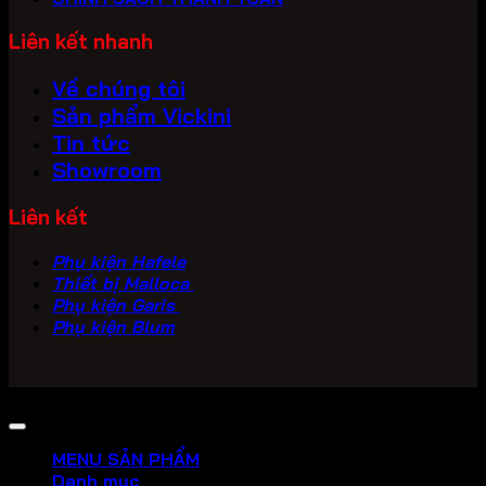
Liên kết nhanh
Về chúng tôi
Sản phẩm Vickini
Tin tức
Showroom
Liên kết
Phụ kiện Hafele
Thiết bị Malloca
Phụ kiện Garis
Phụ kiện Blum
Copyright 2026 ©
PHU KIEN VICKINI
MENU SẢN PHẨM
Danh mục