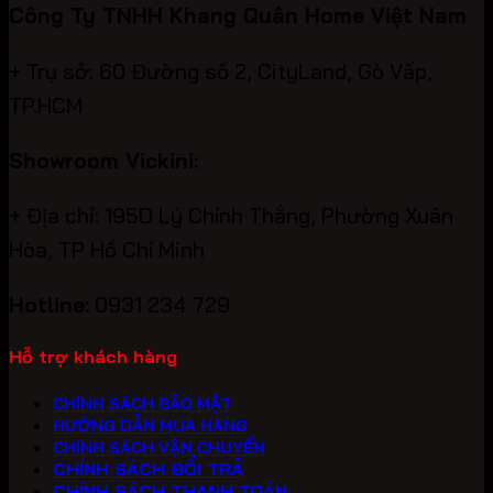
Công Ty TNHH Khang Quân Home Việt Nam
+ Trụ sở: 60 Đường số 2, CityLand, Gò Vấp,
TP.HCM
Showroom Vickini:
+ Địa chỉ: 195D Lý Chính Thắng, Phường Xuân
Hòa, TP Hồ Chí Minh
Hotline:
0931 234 729
Hỗ trợ khách hàng
CHÍNH SÁCH BẢO MẬT
HƯỚNG DẪN MUA HÀNG
CHÍNH SÁCH VẬN CHUYỂN
CHÍNH SÁCH ĐỔI TRẢ
CHÍNH SÁCH THANH TOÁN