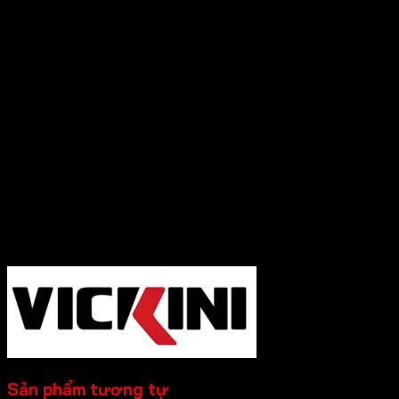
Tối ưu công năng và đảm bảo an toàn, các
sản phẩm Vickini không chỉ tối ưu công
năng mà còn mang lại trải nghiệm tốt cho
người dùng.
Thương hiệu uy tín phân phối rộng rãi khắp
nơi, chính sách bảo hành rõ ràng, uy tín.
Cần Hỗ trợ và Tư vấn các sản phẩm của Vickini
và đặt hàng, Quý Khách Vui lòng
Liên hệ
Hotline :0931.234.729
để được báo giá tốt
nhất và hỗ trợ nhanh nhất nhé!
-----------
Sản phẩm tương tự