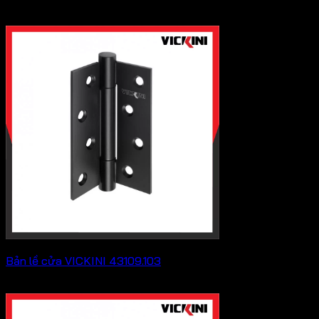
205,700
₫
Bản lề cửa VICKINI 43109.103
Khoảng
158,400
₫
–
202,400
₫
giá:
từ