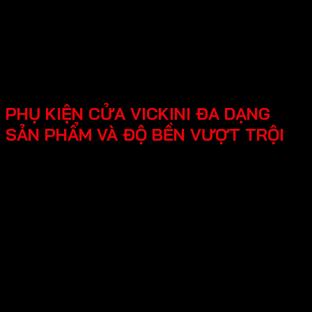
cầu ngày càng đa dạng.
Trách nhiệm đặt lợi ích và trải nghiệm của
khách hàng làm trung tâm trong mọi hoạt
động kinh doanh.
PHỤ KIỆN CỬA VICKINI ĐA DẠNG
SẢN PHẨM VÀ ĐỘ BỀN VƯỢT TRỘI
Thương hiệu Vickini đa dạng nhiều sản phẩm
sau:
-Phụ kiện cửa gỗ - kim loại
Khóa cửa điện tử
Khóa cửa đại sảnh
Khóa cửa đồng thau
Khóa cửa kẽm
Khóa cửa inox
Khóa cửa nhôm – kẽm
Khóa cửa nhôm – sắc