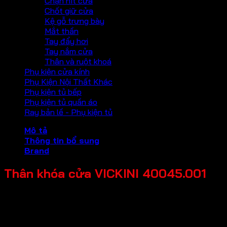
Chặn hít cửa
Chốt giữ cửa
Kệ gỗ trưng bày
Mắt thần
Tay đẩy hơi
Tay nắm cửa
Thân và ruột khoá
Phụ kiện cửa kính
Phụ Kiện Nội Thất Khác
Phụ kiện tủ bếp
Phụ kiện tủ quần áo
Ray bản lề - Phụ kiện tủ
Mô tả
Thông tin bổ sung
Brand
Thân khóa cửa VICKINI 40045.001
Chất liệu: Sắt, Inox SUS 201
Loại cửa: Cửa kim loại, Cửa gỗ, Cửa nhựa
Độ dày cửa: 35 -50mm
Độ rộng đố cửa: =>70mm