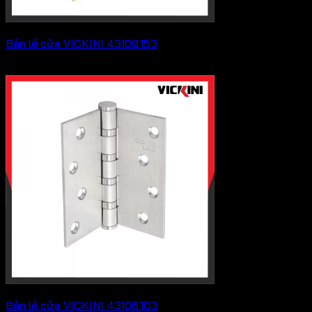
Bản lề cửa VICKINI 43109.153
Khoảng
279,400
₫
–
391,600
₫
giá:
từ
279,400 ₫
đến
391,600 ₫
Bản lề cửa VICKINI 43106.103