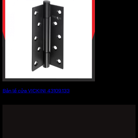
158,400 ₫
đến
202,400 ₫
Bản lề cửa VICKINI 43109.133
Khoảng
188,100
₫
–
243,100
₫
giá:
từ
188,100 ₫
đến
243,100 ₫