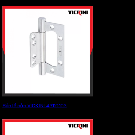
Bản lề cửa VICKINI 43110.103
Khoảng
137,500
₫
–
182,600
₫
giá:
từ
137,500 ₫