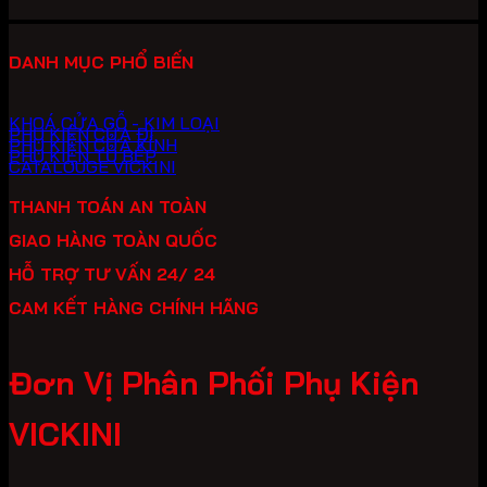
DANH MỤC PHỔ BIẾN
KHOÁ CỬA GỖ - KIM LOẠI
PHỤ KIỆN CỬA ĐI
PHỤ KIỆN CỬA KÍNH
PHỤ KIỆN TỦ BẾP
CATALOUGE VICKINI
THANH TOÁN AN TOÀN
GIAO HÀNG TOÀN QUỐC
HỖ TRỢ TƯ VẤN 24/ 24
CAM KẾT HÀNG CHÍNH HÃNG
Đơn Vị Phân Phối Phụ Kiện
VICKINI