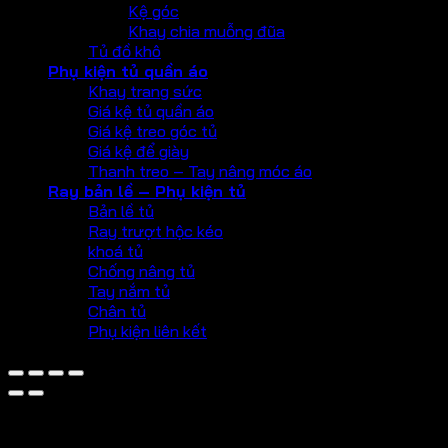
Kệ góc
Khay chia muỗng đũa
Tủ đồ khô
Phụ kiện tủ quần áo
Khay trang sức
Giá kệ tủ quần áo
Giá kệ treo góc tủ
Giá kệ để giày
Thanh treo – Tay nâng móc áo
Ray bản lề – Phụ kiện tủ
Bản lề tủ
Ray trượt hộc kéo
khoá tủ
Chống nâng tủ
Tay nắm tủ
Chân tủ
Phụ kiện liên kết