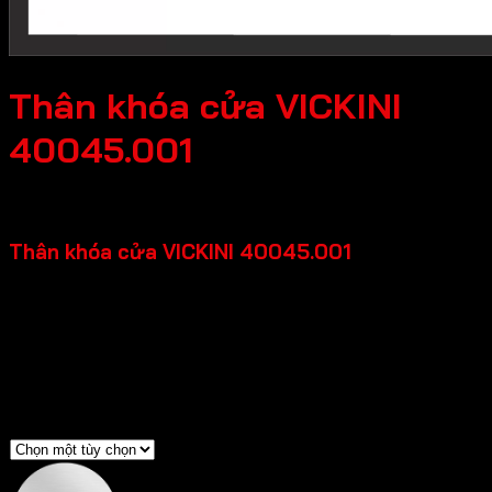
Thân khóa cửa VICKINI
40045.001
105,600
₫
Thân khóa cửa VICKINI 40045.001
Chất liệu: Sắt, Inox SUS 201
Loại cửa: Cửa kim loại, Cửa gỗ, Cửa nhựa
Độ dày cửa: 35 -50mm
Độ rộng đố cửa: =>70mm
Màu sắc