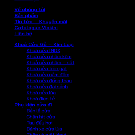
Về chúng tôi
Sản phẩm
Tin tức – Khuyến mãi
Catalogue Vickini
Liên hệ
Khoá Cửa Gỗ – Kim Loại
Khoá cửa INOX
Khoá cửa nhôm kẽm
Khoả cửa nhôm – sắt
Khoá cửa tròn gạt
Khoá cửa nắm đấm
Khoá cửa đồng thau
Khoá cửa đại sảnh
Khoá cửa lùa
Khoá điện tử
Phụ kiện cửa đi
Bản lề cửa
Chặn hít cửa
Tay đẩy hơi
Bánh xe cửa lùa
Thân và ruột khoá