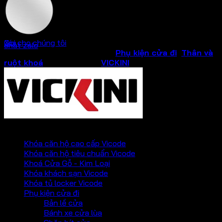
Inox mờ
Gọi cho chúng tôi
Xóa
chat zalo
SKU:
40045.001
Danh mục:
Phụ kiện cửa đi
,
Thân và
ruột khoá
Thương hiệu:
VICKINI
PHỤ KIỆN VICKINI
Khóa căn hộ cao cấp Vicode
Khóa căn hộ tiêu chuẩn Vicode
Khoá Cửa Gỗ - Kim Loại
Khóa khách sạn Vicode
Khóa tủ locker Vicode
Phụ kiện cửa đi
Bản lề cửa
Bánh xe cửa lùa