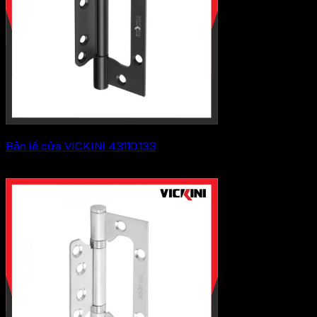
Bản lề cửa VICKINI 43110.133
Khoảng
165,000
₫
–
220,000
₫
giá:
từ
165,000 ₫
đến
220,000 ₫