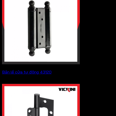
đến
182,600 ₫
Bản lề cửa tự động 43120
Liên hệ