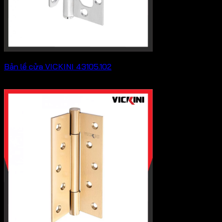
Bản lề cửa VICKINI 43105.102
Khoảng
29,700
₫
–
34,100
₫
giá:
từ
29,700 ₫
đến
34,100 ₫