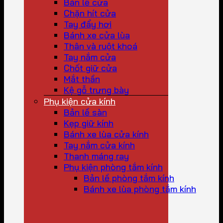
Bản lề cửa
Chặn hít cửa
Tay đẩy hơi
Bánh xe cửa lùa
Thân và ruột khoá
Tay nắm cửa
Chốt giữ cửa
Mắt thần
Kệ gỗ trưng bày
Phụ kiện cửa kính
Bản lề sàn
Kẹp giữ kính
Bánh xe lùa cửa kính
Tay nắm cửa kính
Thanh máng ray
Phụ kiện phòng tắm kính
Bản lề phòng tắm kính
Bánh xe lùa phòng tắm kính