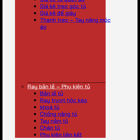
Giá kệ treo góc tủ
Giá kệ để giày
Thanh treo – Tay nâng móc
áo
Ray bản lề – Phụ kiện tủ
Bản lề tủ
Ray trượt hộc kéo
khoá tủ
Chống nâng tủ
Tay nắm tủ
Chân tủ
Phụ kiện liên kết