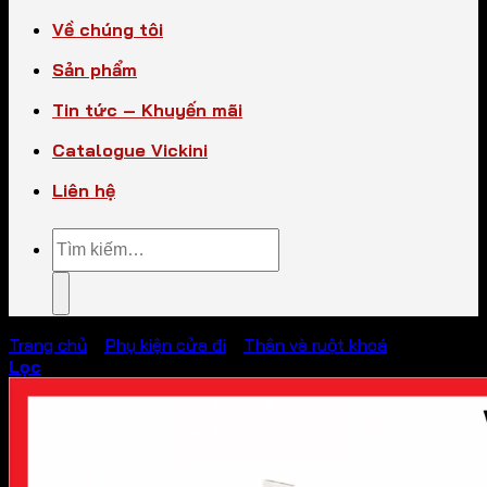
Về chúng tôi
Sản phẩm
Tin tức – Khuyến mãi
Catalogue Vickini
Liên hệ
Tìm
kiếm:
Trang chủ
/
Phụ kiện cửa đi
/
Thân và ruột khoá
Lọc