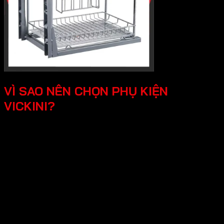
VÌ SAO NÊN CHỌN PHỤ KIỆN
VICKINI?
Chất lượng độ bền vượt trội, Vickini sử
dụng các loại vật liệu cao cấp như inox
304, hợp kim nhôm,..Các sản phẩm đều
được sản xuất đúng chuẩn và kiểm tra
nghiêm ngặt.
Thiết kế đa dạng, tính tê, mỗi sản phẩm
Vickini đề được sản xuất sắc xảo, từ cổ
điển đến hiện đại.