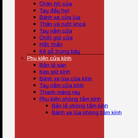
Chặn hít cửa
Tay đẩy hơi
Bánh xe cửa lùa
Thân và ruột khoá
Tay nắm cửa
Chốt giữ cửa
Mắt thần
Kệ gỗ trưng bày
Phụ kiện cửa kính
Bản lề sàn
Kẹp giữ kính
Bánh xe lùa cửa kính
Tay nắm cửa kính
Thanh máng ray
Phụ kiện phòng tắm kính
Bản lề phòng tắm kính
Bánh xe lùa phòng tắm kính