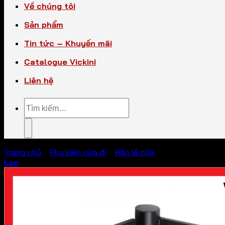
Về chúng tôi
Sản phẩm
Tin tức – Khuyến mãi
Catalogue Vickini
Liên hệ
Tìm
kiếm:
Trang chủ
/
Phụ kiện cửa đi
/
Bản lề cửa
Lọc