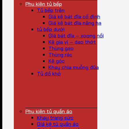
Phụ kiện tủ bếp
Tủ bếp trên
Giá kệ bát đĩa cố định
Giá kệ bát đĩa nâng hạ
tủ bếp dưới
Giá bát đĩa – xoong nồi
Kệ gia vị – dao thớt
Thùng gạo
Thùng rác
Kệ góc
Khay chia muỗng đũa
Tủ đồ khô
Phụ kiện tủ quần áo
Khay trang sức
Giá kệ tủ quần áo