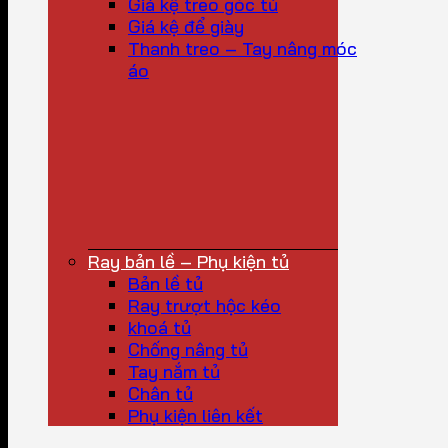
Giá kệ treo góc tủ
Giá kệ để giày
Thanh treo – Tay nâng móc
áo
Ray bản lề – Phụ kiện tủ
Bản lề tủ
Ray trượt hộc kéo
khoá tủ
Chống nâng tủ
Tay nắm tủ
Chân tủ
Phụ kiện liên kết