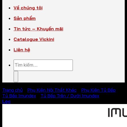
Về chúng tôi
Sản phẩm
Tin tức – Khuyến mãi
Catalogue Vickini
Liên hệ
Tìm
kiếm:
Trang chủ
/
Phụ Kiện Nội Thất Khác
/
Phụ Kiện Tủ Bếp
/
Tủ Bếp Imundex
/
Tủ Bếp Trên / Dưới Imundex
Lọc