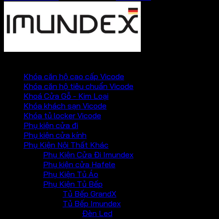
PHỤ KIỆN VICKINI
Khóa căn hộ cao cấp Vicode
Khóa căn hộ tiêu chuẩn Vicode
Khoá Cửa Gỗ - Kim Loại
Khóa khách sạn Vicode
Khóa tủ locker Vicode
Phụ kiện cửa đi
Phụ kiện cửa kính
Phụ Kiện Nội Thất Khác
Phụ Kiện Cửa Đi Imundex
Phụ kiện cửa Hafele
Phụ Kiện Tủ Áo
Phụ Kiện Tủ Bếp
Tủ Bếp GrandX
Tủ Bếp Imundex
Đèn Led