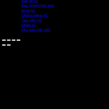
Bản lề tủ
Ray trượt hộc kéo
khoá tủ
Chống nâng tủ
Tay nắm tủ
Chân tủ
Phụ kiện liên kết