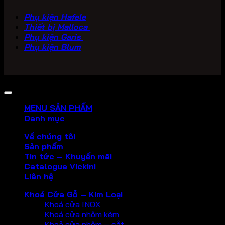
Phụ kiện Hafele
Thiết bị Malloca
Phụ kiện Garis
Phụ kiện Blum
Copyright 2026 ©
PHU KIEN VICKINI
MENU SẢN PHẨM
Danh mục
Về chúng tôi
Sản phẩm
Tin tức – Khuyến mãi
Catalogue Vickini
Liên hệ
Khoá Cửa Gỗ – Kim Loại
Khoá cửa INOX
Khoá cửa nhôm kẽm
Khoả cửa nhôm – sắt