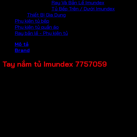
Ray Và Bản Lề Imundex
Tủ Bếp Trên / Dưới Imundex
Thiết Bị Gia Dụng
Phụ kiện tủ bếp
Phụ kiện tủ quần áo
Ray bản lề - Phụ kiện tủ
Mô tả
Brand
Tay nắm tủ Imundex 7757059
Mã sản phẩm: 7757059
Tên sản phẩm: Tay nắm tủ
Giá bán: 514,000
Đơn vị tính: Thanh
Màu sắc / bề mặt: Màu hồng xước
Kích thước tổng thể: 3000x20x20mm
Chất liệu chính: Hợp kim nhôm
Thương hiệu: Imundex-Đức
Bảo hành: 2 năm