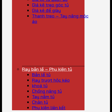
Giá kệ treo góc tủ
Giá kệ để giày
Thanh treo – Tay nâng móc
áo
Ray bản lề – Phụ kiện tủ
Bản lề tủ
Ray trượt hộc kéo
khoá tủ
Chống nâng tủ
Tay nắm tủ
Chân tủ
Phụ kiện liên kết