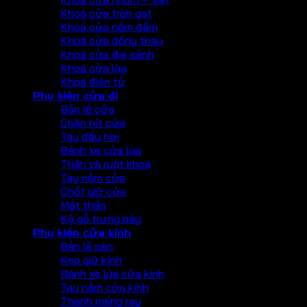
Khoá cửa tròn gạt
Khoá cửa nắm đấm
Khoá cửa đồng thau
Khoá cửa đại sảnh
Khoá cửa lùa
Khoá điện tử
Phụ kiện cửa đi
Bản lề cửa
Chặn hít cửa
Tay đẩy hơi
Bánh xe cửa lùa
Thân và ruột khoá
Tay nắm cửa
Chốt giữ cửa
Mắt thần
Kệ gỗ trưng bày
Phụ kiện cửa kính
Bản lề sàn
Kẹp giữ kính
Bánh xe lùa cửa kính
Tay nắm cửa kính
Thanh máng ray