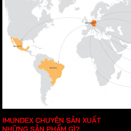
IMUNDEX CHUYÊN SẢN XUẤT
NHỮNG SẢN PHẨM GÌ?