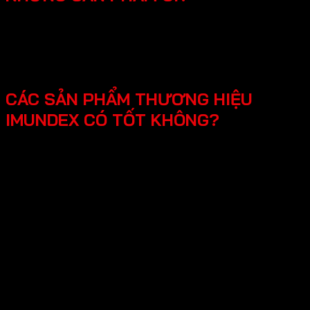
SmartHome - Hệ thống chuông cửa có hình - Khóa
điện tử - Phụ kiện cửa đi - Phụ kiện cửa kính và vách
kính phòng tắm - Phụ kiện cho tủ bếp nội thất - Hệ
thống đèn led cho nội thất -Phụ kiện cabinet xếp gọn
CÁC SẢN PHẨM THƯƠNG HIỆU
IMUNDEX CÓ TỐT KHÔNG?
Các sản phẩm Imundex được đánh giá rất tốt nhờ vào:
Chất lượng theo tiêu chuẩn Đức: Imundex xuất xứ từ
Đức, một quốc gia nổi tiếng về kỹ thuật và chất
lượng sản phẩm.
Vật liệu cao cấp và bền đẹp: Imundex sử dụng vật liệu
chất lượng cao như inox 304, thép không gỉ, hợp kim
nhôm,…
Sản phẩm đa dạng, phong phú từ phụ kiện cửa, phụ
kiện bếp,…Sử dụng đa dạng đáp ứng mọi nhu cầu của
khách hàng.
Thương hiệu uy tín tại thị trường Việt Nam, chính