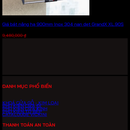
Giá bát nâng hạ 900mm Inox 304 nan dẹt GrandX XL.90S
Giá
Giá
6,636,000
₫
9,480,000
₫
gốc
hiện
là:
tại
9,480,000 ₫.
là:
6,636,000 ₫.
DANH MỤC PHỔ BIẾN
KHOÁ CỬA GỖ - KIM LOẠI
PHỤ KIỆN CỬA ĐI
PHỤ KIỆN CỬA KÍNH
PHỤ KIỆN TỦ BẾP
CATALOUGE VICKINI
THANH TOÁN AN TOÀN