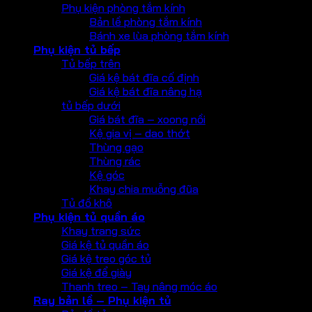
Phụ kiện phòng tắm kính
Bản lề phòng tắm kính
Bánh xe lùa phòng tắm kính
Phụ kiện tủ bếp
Tủ bếp trên
Giá kệ bát đĩa cố định
Giá kệ bát đĩa nâng hạ
tủ bếp dưới
Giá bát đĩa – xoong nồi
Kệ gia vị – dao thớt
Thùng gạo
Thùng rác
Kệ góc
Khay chia muỗng đũa
Tủ đồ khô
Phụ kiện tủ quần áo
Khay trang sức
Giá kệ tủ quần áo
Giá kệ treo góc tủ
Giá kệ để giày
Thanh treo – Tay nâng móc áo
Ray bản lề – Phụ kiện tủ