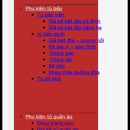
Phụ kiện tủ bếp
Tủ bếp trên
Giá kệ bát đĩa cố định
Giá kệ bát đĩa nâng hạ
tủ bếp dưới
Giá bát đĩa – xoong nồi
Kệ gia vị – dao thớt
Thùng gạo
Thùng rác
Kệ góc
Khay chia muỗng đũa
Tủ đồ khô
Phụ kiện tủ quần áo
Khay trang sức
Giá kệ tủ quần áo