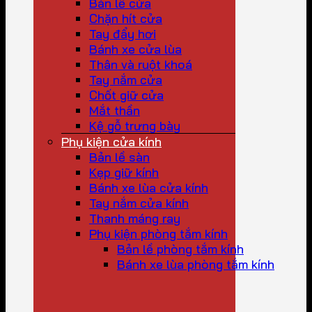
Bản lề cửa
Chặn hít cửa
Tay đẩy hơi
Bánh xe cửa lùa
Thân và ruột khoá
Tay nắm cửa
Chốt giữ cửa
Mắt thần
Kệ gỗ trưng bày
Phụ kiện cửa kính
Bản lề sàn
Kẹp giữ kính
Bánh xe lùa cửa kính
Tay nắm cửa kính
Thanh máng ray
Phụ kiện phòng tắm kính
Bản lề phòng tắm kính
Bánh xe lùa phòng tắm kính