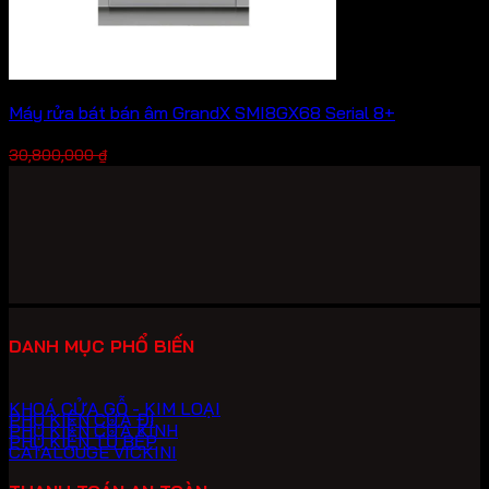
Máy rửa bát bán âm GrandX SMI8GX68 Serial 8+
Giá
Giá
21,560,000
₫
30,800,000
₫
gốc
hiện
là:
tại
30,800,000 ₫.
là:
21,560,000 ₫.
DANH MỤC PHỔ BIẾN
KHOÁ CỬA GỖ - KIM LOẠI
PHỤ KIỆN CỬA ĐI
PHỤ KIỆN CỬA KÍNH
PHỤ KIỆN TỦ BẾP
CATALOUGE VICKINI