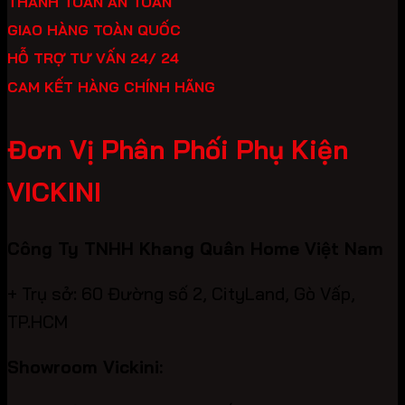
THANH TOÁN AN TOÀN
GIAO HÀNG TOÀN QUỐC
HỖ TRỢ TƯ VẤN 24/ 24
CAM KẾT HÀNG CHÍNH HÃNG
Đơn Vị Phân Phối Phụ Kiện
VICKINI
Công Ty TNHH Khang Quân Home Việt Nam
+ Trụ sở: 60 Đường số 2, CityLand, Gò Vấp,
TP.HCM
Showroom Vickini: