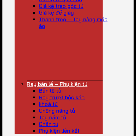
Giá kệ treo góc tủ
Giá kệ để giày
Thanh treo – Tay nâng móc
áo
Ray bản lề – Phụ kiện tủ
Bản lề tủ
Ray trượt hộc kéo
khoá tủ
Chống nâng tủ
Tay nắm tủ
Chân tủ
Phụ kiện liên kết