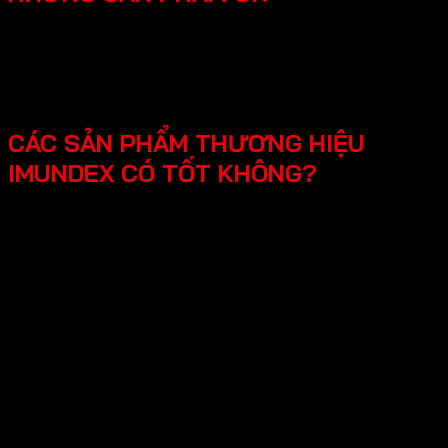
SmartHome - Hệ thống chuông cửa có hình - Khóa
điện tử - Phụ kiện cửa đi - Phụ kiện cửa kính và vách
kính phòng tắm - Phụ kiện cho tủ bếp nội thất - Hệ
thống đèn led cho nội thất -Phụ kiện cabinet xếp gọn
CÁC SẢN PHẨM THƯƠNG HIỆU
IMUNDEX CÓ TỐT KHÔNG?
Các sản phẩm Imundex được đánh giá rất tốt nhờ vào:
Chất lượng theo tiêu chuẩn Đức: Imundex xuất xứ từ
Đức, một quốc gia nổi tiếng về kỹ thuật và chất
lượng sản phẩm.
Vật liệu cao cấp và bền đẹp: Imundex sử dụng vật liệu
chất lượng cao như inox 304, thép không gỉ, hợp kim
nhôm,…
Sản phẩm đa dạng, phong phú từ phụ kiện cửa, phụ
kiện bếp,…Sử dụng đa dạng đáp ứng mọi nhu cầu của
khách hàng.
Thương hiệu uy tín tại thị trường Việt Nam, chính