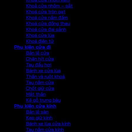
Khoả cửa nhôm – sắt
Khoá cửa tròn gạt
Khoá cửa nắm đấm
Khoá cửa đồng thau
Khoá cửa đại sảnh
Khoá cửa lùa
Khoá điện tử
Phụ kiện cửa đi
Bản lề cửa
Chặn hít cửa
Tay đẩy hơi
Bánh xe cửa lùa
Thân và ruột khoá
Tay nắm cửa
Chốt giữ cửa
Mắt thần
Kệ gỗ trưng bày
Phụ kiện cửa kính
Bản lề sàn
Kẹp giữ kính
Bánh xe lùa cửa kính
Tay nắm cửa kính