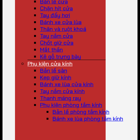
Bản lề cửa
Chặn hít cửa
Tay đẩy hơi
Bánh xe cửa lùa
Thân và ruột khoá
Tay nắm cửa
Chốt giữ cửa
Mắt thần
Kệ gỗ trưng bày
Phụ kiện cửa kính
Bản lề sàn
Kẹp giữ kính
Bánh xe lùa cửa kính
Tay nắm cửa kính
Thanh máng ray
Phụ kiện phòng tắm kính
Bản lề phòng tắm kính
Bánh xe lùa phòng tắm kính