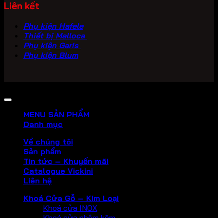
Liên kết
Phụ kiện Hafele
Thiết bị Malloca
Phụ kiện Garis
Phụ kiện Blum
Copyright 2026 ©
PHU KIEN VICKINI
MENU SẢN PHẨM
Danh mục
Về chúng tôi
Sản phẩm
Tin tức – Khuyến mãi
Catalogue Vickini
Liên hệ
Khoá Cửa Gỗ – Kim Loại
Khoá cửa INOX
Khoá cửa nhôm kẽm