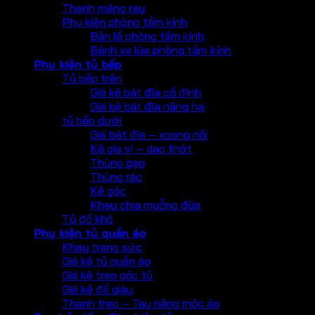
Thanh máng ray
Phụ kiện phòng tắm kính
Bản lề phòng tắm kính
Bánh xe lùa phòng tắm kính
Phụ kiện tủ bếp
Tủ bếp trên
Giá kệ bát đĩa cố định
Giá kệ bát đĩa nâng hạ
tủ bếp dưới
Giá bát đĩa – xoong nồi
Kệ gia vị – dao thớt
Thùng gạo
Thùng rác
Kệ góc
Khay chia muỗng đũa
Tủ đồ khô
Phụ kiện tủ quần áo
Khay trang sức
Giá kệ tủ quần áo
Giá kệ treo góc tủ
Giá kệ để giày
Thanh treo – Tay nâng móc áo