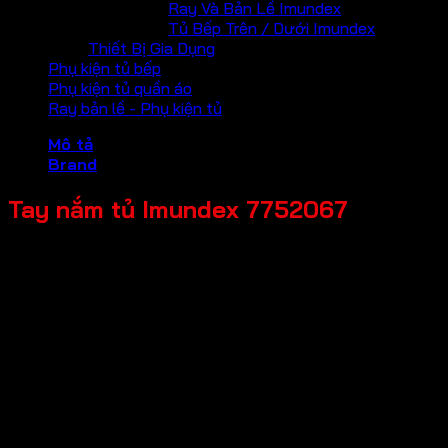
Ray Và Bản Lề Imundex
Tủ Bếp Trên / Dưới Imundex
Thiết Bị Gia Dụng
Phụ kiện tủ bếp
Phụ kiện tủ quần áo
Ray bản lề - Phụ kiện tủ
Mô tả
Brand
Tay nắm tủ Imundex 7752067
Mã sản phẩm: 7752067
Tên sản phẩm: Tay nắm tủ
Giá bán: 230,000
Đơn vị tính: Cái
Màu sắc / bề mặt: Bề mặt nhôm mờ
Kích thước tổng thể: 700x40x11mm
Chất liệu chính: Hợp kim nhôm
Thương hiệu: Imundex-Đức
Bảo hành: 2 năm