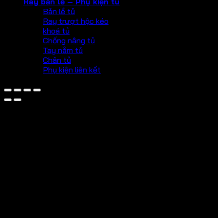
Ray bản lề – Phụ kiện tủ
Bản lề tủ
Ray trượt hộc kéo
khoá tủ
Chống nâng tủ
Tay nắm tủ
Chân tủ
Phụ kiện liên kết