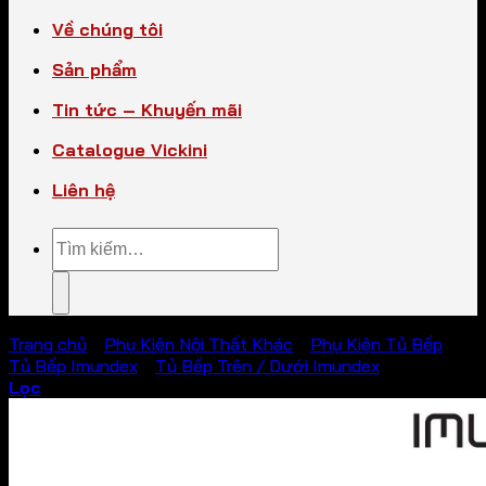
Về chúng tôi
Sản phẩm
Tin tức – Khuyến mãi
Catalogue Vickini
Liên hệ
Tìm
kiếm:
Trang chủ
/
Phụ Kiện Nội Thất Khác
/
Phụ Kiện Tủ Bếp
/
Tủ Bếp Imundex
/
Tủ Bếp Trên / Dưới Imundex
Lọc