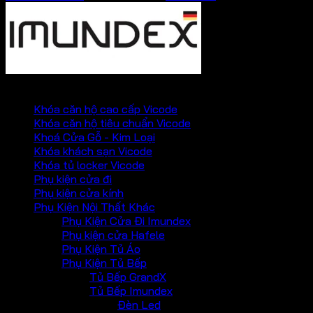
PHỤ KIỆN VICKINI
Khóa căn hộ cao cấp Vicode
Khóa căn hộ tiêu chuẩn Vicode
Khoá Cửa Gỗ - Kim Loại
Khóa khách sạn Vicode
Khóa tủ locker Vicode
Phụ kiện cửa đi
Phụ kiện cửa kính
Phụ Kiện Nội Thất Khác
Phụ Kiện Cửa Đi Imundex
Phụ kiện cửa Hafele
Phụ Kiện Tủ Áo
Phụ Kiện Tủ Bếp
Tủ Bếp GrandX
Tủ Bếp Imundex
Đèn Led