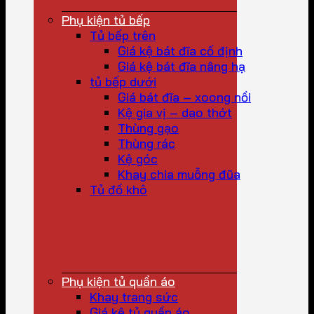
Phụ kiện tủ bếp
Tủ bếp trên
Giá kệ bát đĩa cố định
Giá kệ bát đĩa nâng hạ
tủ bếp dưới
Giá bát đĩa – xoong nồi
Kệ gia vị – dao thớt
Thùng gạo
Thùng rác
Kệ góc
Khay chia muỗng đũa
Tủ đồ khô
Phụ kiện tủ quần áo
Khay trang sức
Giá kệ tủ quần áo