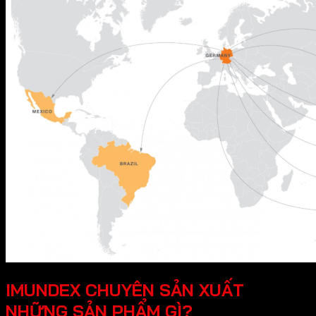
IMUNDEX CHUYÊN SẢN XUẤT
NHỮNG SẢN PHẨM GÌ?