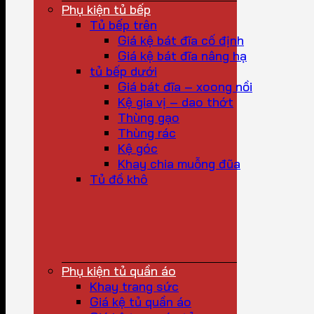
Phụ kiện tủ bếp
Tủ bếp trên
Giá kệ bát đĩa cố định
Giá kệ bát đĩa nâng hạ
tủ bếp dưới
Giá bát đĩa – xoong nồi
Kệ gia vị – dao thớt
Thùng gạo
Thùng rác
Kệ góc
Khay chia muỗng đũa
Tủ đồ khô
Phụ kiện tủ quần áo
Khay trang sức
Giá kệ tủ quần áo