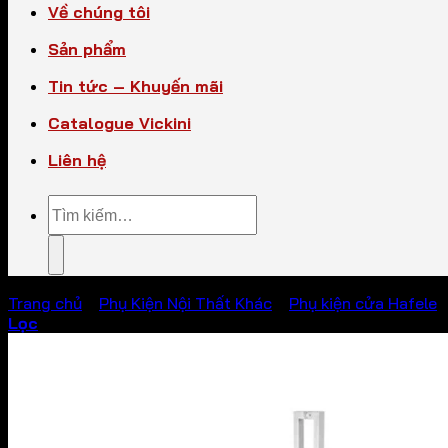
Về chúng tôi
Sản phẩm
Tin tức – Khuyến mãi
Catalogue Vickini
Liên hệ
Tìm
kiếm:
Trang chủ
/
Phụ Kiện Nội Thất Khác
/
Phụ kiện cửa Hafele
Lọc