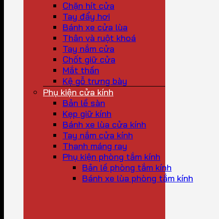
Chặn hít cửa
Tay đẩy hơi
Bánh xe cửa lùa
Thân và ruột khoá
Tay nắm cửa
Chốt giữ cửa
Mắt thần
Kệ gỗ trưng bày
Phụ kiện cửa kính
Bản lề sàn
Kẹp giữ kính
Bánh xe lùa cửa kính
Tay nắm cửa kính
Thanh máng ray
Phụ kiện phòng tắm kính
Bản lề phòng tắm kính
Bánh xe lùa phòng tắm kính