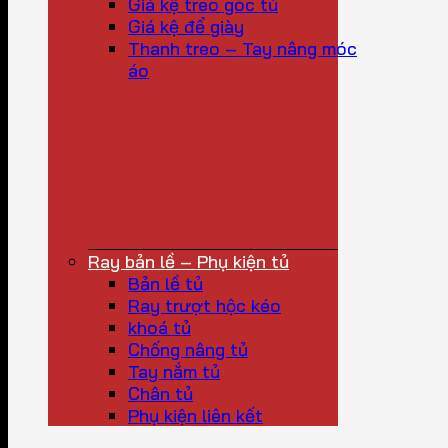
Giá kệ treo góc tủ
Giá kệ để giày
Thanh treo – Tay nâng móc
áo
Ray bản lề – Phụ kiện tủ
Bản lề tủ
Ray trượt hộc kéo
khoá tủ
Chống nâng tủ
Tay nắm tủ
Chân tủ
Phụ kiện liên kết