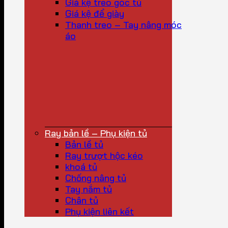
Giá kệ treo góc tủ
Giá kệ để giày
Thanh treo – Tay nâng móc
áo
Ray bản lề – Phụ kiện tủ
Bản lề tủ
Ray trượt hộc kéo
khoá tủ
Chống nâng tủ
Tay nắm tủ
Chân tủ
Phụ kiện liên kết