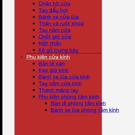
Chặn hít cửa
Tay đẩy hơi
Bánh xe cửa lùa
Thân và ruột khoá
Tay nắm cửa
Chốt giữ cửa
Mắt thần
Kệ gỗ trưng bày
Phụ kiện cửa kính
Bản lề sàn
Kẹp giữ kính
Bánh xe lùa cửa kính
Tay nắm cửa kính
Thanh máng ray
Phụ kiện phòng tắm kính
Bản lề phòng tắm kính
Bánh xe lùa phòng tắm kính