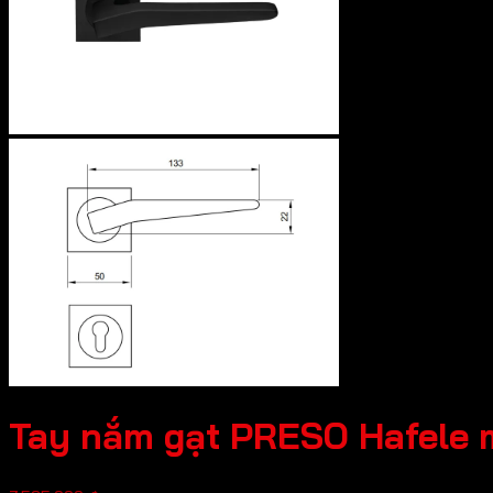
Tay nắm gạt PRESO Hafele 
Giá
Giá