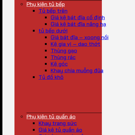
Phụ kiện tủ bếp
Tủ bếp trên
Giá kệ bát đĩa cố định
Giá kệ bát đĩa nâng hạ
tủ bếp dưới
Giá bát đĩa – xoong nồi
Kệ gia vị – dao thớt
Thùng gạo
Thùng rác
Kệ góc
Khay chia muỗng đũa
Tủ đồ khô
Phụ kiện tủ quần áo
Khay trang sức
Giá kệ tủ quần áo