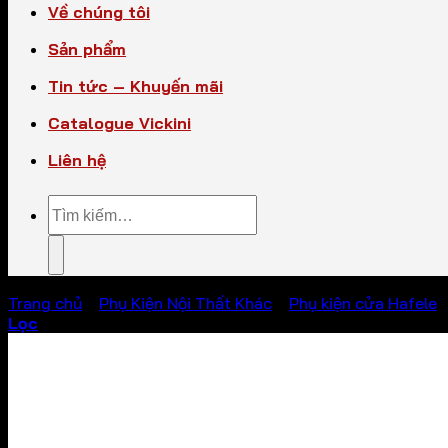
Về chúng tôi
Sản phẩm
Tin tức – Khuyến mãi
Catalogue Vickini
Liên hệ
Tìm
kiếm:
Trang chủ
/
Phụ Kiện Nội Thất Khác
/
Phụ kiện cửa Hafele
Lọc