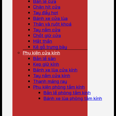
Bản lề cửa
Chặn hít cửa
Tay đẩy hơi
Bánh xe cửa lùa
Thân và ruột khoá
Tay nắm cửa
Chốt giữ cửa
Mắt thần
Kệ gỗ trưng bày
Phụ kiện cửa kính
Bản lề sàn
Kẹp giữ kính
Bánh xe lùa cửa kính
Tay nắm cửa kính
Thanh máng ray
Phụ kiện phòng tắm kính
Bản lề phòng tắm kính
Bánh xe lùa phòng tắm kính