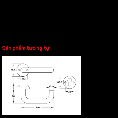
– Đóng gói: 1 bộ
Phụ kiện mua riêng:
+
Thân khóa cho tay nắm cửa vệ sinh
Sản phẩm tương tự