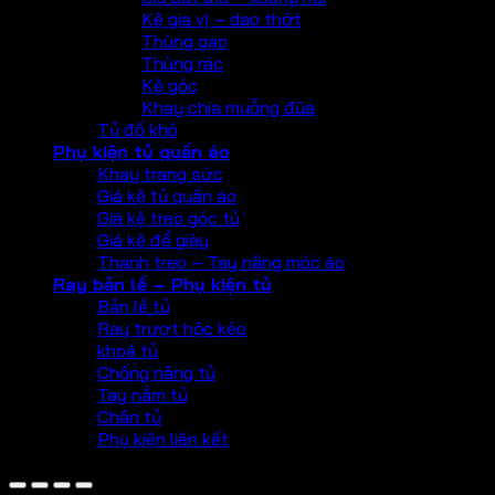
Kệ gia vị – dao thớt
Thùng gạo
Thùng rác
Kệ góc
Khay chia muỗng đũa
Tủ đồ khô
Phụ kiện tủ quần áo
Khay trang sức
Giá kệ tủ quần áo
Giá kệ treo góc tủ
Giá kệ để giày
Thanh treo – Tay nâng móc áo
Ray bản lề – Phụ kiện tủ
Bản lề tủ
Ray trượt hộc kéo
khoá tủ
Chống nâng tủ
Tay nắm tủ
Chân tủ
Phụ kiện liên kết