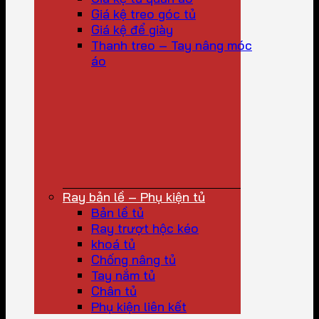
Giá kệ treo góc tủ
Giá kệ để giày
Thanh treo – Tay nâng móc
áo
Ray bản lề – Phụ kiện tủ
Bản lề tủ
Ray trượt hộc kéo
khoá tủ
Chống nâng tủ
Tay nắm tủ
Chân tủ
Phụ kiện liên kết