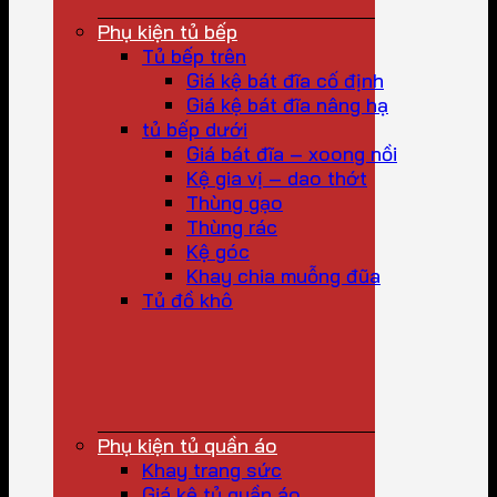
Phụ kiện tủ bếp
Tủ bếp trên
Giá kệ bát đĩa cố định
Giá kệ bát đĩa nâng hạ
tủ bếp dưới
Giá bát đĩa – xoong nồi
Kệ gia vị – dao thớt
Thùng gạo
Thùng rác
Kệ góc
Khay chia muỗng đũa
Tủ đồ khô
Phụ kiện tủ quần áo
Khay trang sức
Giá kệ tủ quần áo