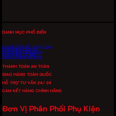
688,000 ₫.
là:
516,000 ₫.
DANH MỤC PHỔ BIẾN
KHOÁ CỬA GỖ - KIM LOẠI
PHỤ KIỆN CỬA ĐI
PHỤ KIỆN CỬA KÍNH
PHỤ KIỆN TỦ BẾP
CATALOUGE VICKINI
THANH TOÁN AN TOÀN
GIAO HÀNG TOÀN QUỐC
HỖ TRỢ TƯ VẤN 24/ 24
CAM KẾT HÀNG CHÍNH HÃNG
Đơn Vị Phân Phối Phụ Kiện