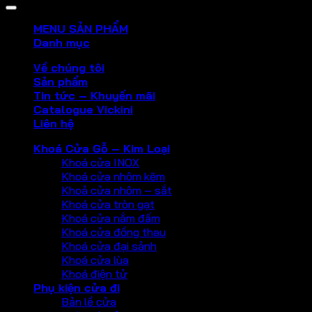
MENU SẢN PHẨM
Danh mục
Về chúng tôi
Sản phẩm
Tin tức – Khuyến mãi
Catalogue Vickini
Liên hệ
Khoá Cửa Gỗ – Kim Loại
Khoá cửa INOX
Khoá cửa nhôm kẽm
Khoả cửa nhôm – sắt
Khoá cửa tròn gạt
Khoá cửa nắm đấm
Khoá cửa đồng thau
Khoá cửa đại sảnh
Khoá cửa lùa
Khoá điện tử
Phụ kiện cửa đi
Bản lề cửa