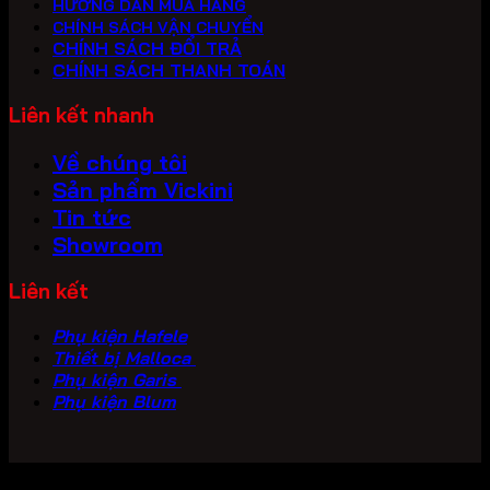
HƯỚNG DẪN MUA HÀNG
CHÍNH SÁCH VẬN CHUYỂN
CHÍNH SÁCH ĐỔI TRẢ
CHÍNH SÁCH THANH TOÁN
Liên kết nhanh
Về chúng tôi
Sản phẩm Vickini
Tin tức
Showroom
Liên kết
Phụ kiện Hafele
Thiết bị Malloca
Phụ kiện Garis
Phụ kiện Blum
Copyright 2026 ©
PHU KIEN VICKINI