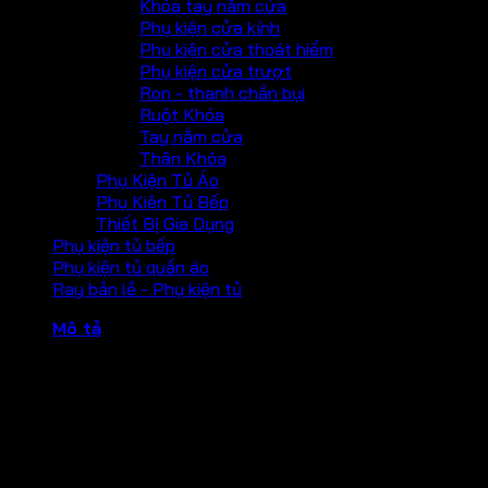
Khóa tay nắm cửa
Phụ kiện cửa kính
Phụ kiện cửa thoát hiểm
Phụ kiện cửa trượt
Ron - thanh chắn bụi
Ruột Khóa
Tay nắm cửa
Thân Khóa
Phụ Kiện Tủ Áo
Phụ Kiện Tủ Bếp
Thiết Bị Gia Dụng
Phụ kiện tủ bếp
Phụ kiện tủ quần áo
Ray bản lề - Phụ kiện tủ
Mô tả
Tay gạt cho phòng WC núm vặn không chìa 903.94.586
– Màu hoàn thiện: inox mờ
– Độ dày cửa phù hợp: 38-45mm
– Vật liệu: Inox 304