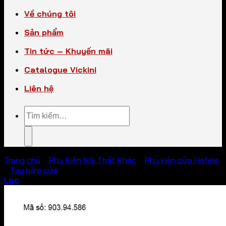
Về chúng tôi
Sản phẩm
Tin tức – Khuyến mãi
Catalogue Vickini
Liên hệ
Tìm
kiếm:
Trang chủ
/
Phụ Kiện Nội Thất Khác
/
Phụ kiện cửa Hafele
/
Tay nắm cửa
Lọc