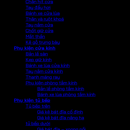
Chặn hít cửa
Tay đẩy hơi
Bánh xe cửa lùa
Thân và ruột khoá
Tay nắm cửa
Chốt giữ cửa
Mắt thần
Kệ gỗ trưng bày
Phụ kiện cửa kính
Bản lề sàn
Kẹp giữ kính
Bánh xe lùa cửa kính
Tay nắm cửa kính
Thanh máng ray
Phụ kiện phòng tắm kính
Bản lề phòng tắm kính
Bánh xe lùa phòng tắm kính
Phụ kiện tủ bếp
Tủ bếp trên
Giá kệ bát đĩa cố định
Giá kệ bát đĩa nâng hạ
tủ bếp dưới
Giá bát đĩa – xoong nồi