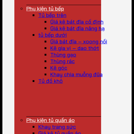
Phụ kiện tủ bếp
Tủ bếp trên
Giá kệ bát đĩa cố định
Giá kệ bát đĩa nâng hạ
tủ bếp dưới
Giá bát đĩa – xoong nồi
Kệ gia vị – dao thớt
Thùng gạo
Thùng rác
Kệ góc
Khay chia muỗng đũa
Tủ đồ khô
Phụ kiện tủ quần áo
Khay trang sức
Giá kệ tủ quần áo