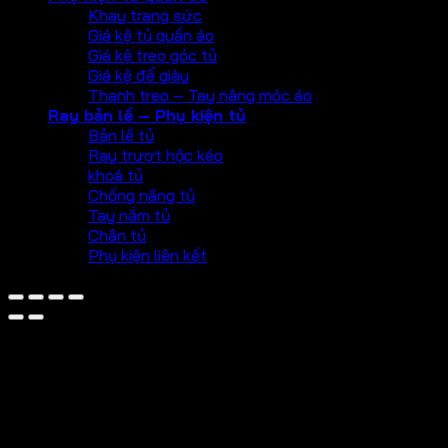
Khay trang sức
Giá kệ tủ quần áo
Giá kệ treo góc tủ
Giá kệ để giày
Thanh treo – Tay nâng móc áo
Ray bản lề – Phụ kiện tủ
Bản lề tủ
Ray trượt hộc kéo
khoá tủ
Chống nâng tủ
Tay nắm tủ
Chân tủ
Phụ kiện liên kết