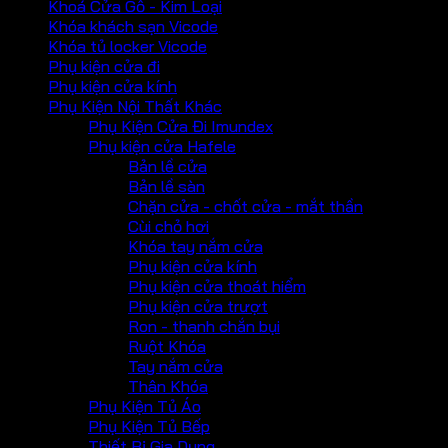
Khoá Cửa Gỗ - Kim Loại
Khóa khách sạn Vicode
Khóa tủ locker Vicode
Phụ kiện cửa đi
Phụ kiện cửa kính
Phụ Kiện Nội Thất Khác
Phụ Kiện Cửa Đi Imundex
Phụ kiện cửa Hafele
Bản lề cửa
Bản lề sàn
Chặn cửa - chốt cửa - mắt thần
Cùi chỏ hơi
Khóa tay nắm cửa
Phụ kiện cửa kính
Phụ kiện cửa thoát hiểm
Phụ kiện cửa trượt
Ron - thanh chắn bụi
Ruột Khóa
Tay nắm cửa
Thân Khóa
Phụ Kiện Tủ Áo
Phụ Kiện Tủ Bếp
Thiết Bị Gia Dụng