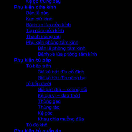
Kệ gỗ trưng bày
Phụ kiện cửa kính
Bản lề sàn
Kẹp giữ kính
Bánh xe lùa cửa kính
Tay nắm cửa kính
Thanh máng ray
Phụ kiện phòng tắm kính
Bản lề phòng tắm kính
Bánh xe lùa phòng tắm kính
Phụ kiện tủ bếp
Tủ bếp trên
Giá kệ bát đĩa cố định
Giá kệ bát đĩa nâng hạ
tủ bếp dưới
Giá bát đĩa – xoong nồi
Kệ gia vị – dao thớt
Thùng gạo
Thùng rác
Kệ góc
Khay chia muỗng đũa
Tủ đồ khô
Phụ kiện tủ quần áo