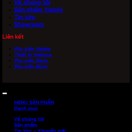
Về chúng tôi
Sản phẩm Vickini
Tin tức
Showroom
Liên kết
Phụ kiện Hafele
Thiết bị Malloca
Phụ kiện Garis
Phụ kiện Blum
Copyright 2026 ©
PHU KIEN VICKINI
MENU SẢN PHẨM
Danh mục
Về chúng tôi
Sản phẩm
Tin tức – Khuyến mãi