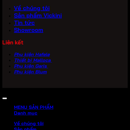
Về chúng tôi
Sản phẩm Vickini
Tin tức
Showroom
Liên kết
Phụ kiện Hafele
Thiết bị Malloca
Phụ kiện Garis
Phụ kiện Blum
Copyright 2026 ©
PHU KIEN VICKINI
MENU SẢN PHẨM
Danh mục
Về chúng tôi
Sản phẩm