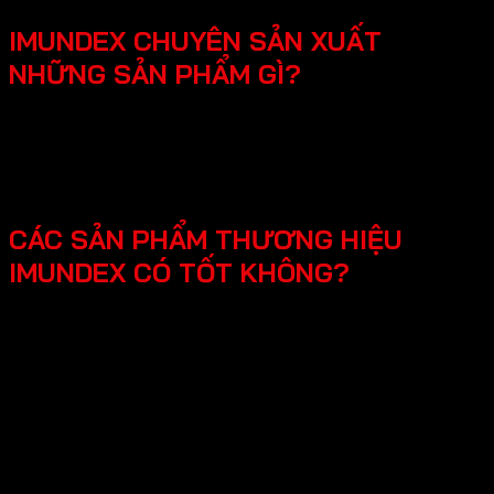
IMUNDEX CHUYÊN SẢN XUẤT
NHỮNG SẢN PHẨM GÌ?
SmartHome - Hệ thống chuông cửa có hình - Khóa
điện tử - Phụ kiện cửa đi - Phụ kiện cửa kính và vách
kính phòng tắm - Phụ kiện cho tủ bếp nội thất - Hệ
thống đèn led cho nội thất -Phụ kiện cabinet xếp gọn
CÁC SẢN PHẨM THƯƠNG HIỆU
IMUNDEX CÓ TỐT KHÔNG?
Các sản phẩm Imundex được đánh giá rất tốt nhờ vào:
Chất lượng theo tiêu chuẩn Đức: Imundex xuất xứ từ
Đức, một quốc gia nổi tiếng về kỹ thuật và chất
lượng sản phẩm.
Vật liệu cao cấp và bền đẹp: Imundex sử dụng vật liệu
chất lượng cao như inox 304, thép không gỉ, hợp kim
nhôm,…
Sản phẩm đa dạng, phong phú từ phụ kiện cửa, phụ