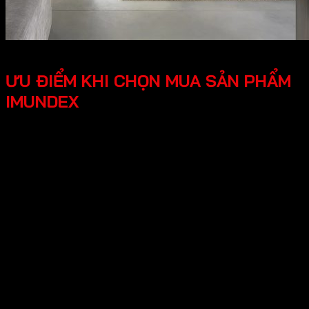
ƯU ĐIỂM KHI CHỌN MUA SẢN PHẨM
IMUNDEX
Tối ưu công năng, tiện lợi người dùng các phụ kiện
Imundex được thiết kế thông minh, tối ưu hóa được
công năng, mang lại trải nghiệm tốt cho người dùng.
Thiết kế hiện đại, đẹp mắt mang lại tính thẩm mỹ cao,
tạo không gian nhà ở sang trọng.
An tâm tuyệt đối chính sách bảo hành rõ ràng, có
nguồn gốc xuất xứ cụ thể, đội ngũ hỗ trợ kỹ thuật
chuyên nghiệp, an tâm cho người dùng.
Hy vọng những thông tin trên giúp ích bạn hiểu rõ về “Giới
thiệu về thương hiệu Imundex? Imundex có tốt không?”.
Cần Hỗ trợ và Tư vấn các sản phẩm của Imundex và đặt
hàng , Quý Khách Vui lòng
Liên hệ Hotline
:0931.234.729
để được báo giá tốt nhất và hỗ trợ nhanh