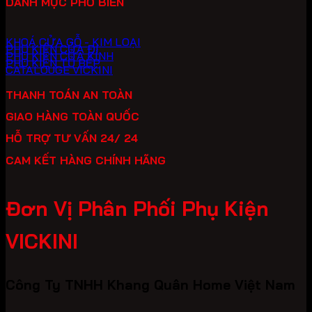
DANH MỤC PHỔ BIẾN
KHOÁ CỬA GỖ - KIM LOẠI
PHỤ KIỆN CỬA ĐI
PHỤ KIỆN CỬA KÍNH
PHỤ KIỆN TỦ BẾP
CATALOUGE VICKINI
THANH TOÁN AN TOÀN
GIAO HÀNG TOÀN QUỐC
HỖ TRỢ TƯ VẤN 24/ 24
CAM KẾT HÀNG CHÍNH HÃNG
Đơn Vị Phân Phối Phụ Kiện
VICKINI
Công Ty TNHH Khang Quân Home Việt Nam