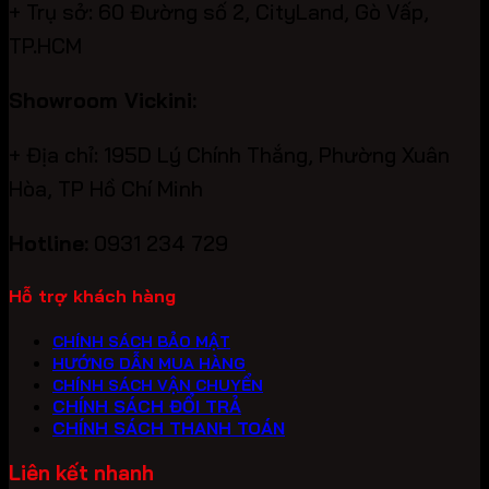
+ Trụ sở: 60 Đường số 2, CityLand, Gò Vấp,
TP.HCM
Showroom Vickini:
+ Địa chỉ: 195D Lý Chính Thắng, Phường Xuân
Hòa, TP Hồ Chí Minh
Hotline:
0931 234 729
Hỗ trợ khách hàng
CHÍNH SÁCH BẢO MẬT
HƯỚNG DẪN MUA HÀNG
CHÍNH SÁCH VẬN CHUYỂN
CHÍNH SÁCH ĐỔI TRẢ
CHÍNH SÁCH THANH TOÁN
Liên kết nhanh