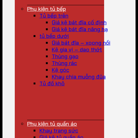
Phụ kiện tủ bếp
Tủ bếp trên
Giá kệ bát đĩa cố định
Giá kệ bát đĩa nâng hạ
tủ bếp dưới
Giá bát đĩa – xoong nồi
Kệ gia vị – dao thớt
Thùng gạo
Thùng rác
Kệ góc
Khay chia muỗng đũa
Tủ đồ khô
Phụ kiện tủ quần áo
Khay trang sức
Giá kệ tủ quần áo