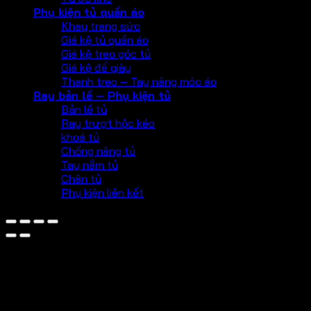
Phụ kiện tủ quần áo
Khay trang sức
Giá kệ tủ quần áo
Giá kệ treo góc tủ
Giá kệ để giày
Thanh treo – Tay nâng móc áo
Ray bản lề – Phụ kiện tủ
Bản lề tủ
Ray trượt hộc kéo
khoá tủ
Chống nâng tủ
Tay nắm tủ
Chân tủ
Phụ kiện liên kết