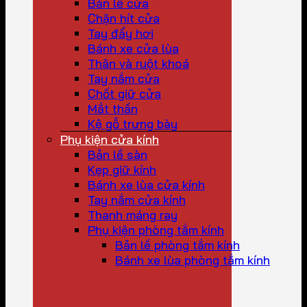
Bản lề cửa
Chặn hít cửa
Tay đẩy hơi
Bánh xe cửa lùa
Thân và ruột khoá
Tay nắm cửa
Chốt giữ cửa
Mắt thần
Kệ gỗ trưng bày
Phụ kiện cửa kính
Bản lề sàn
Kẹp giữ kính
Bánh xe lùa cửa kính
Tay nắm cửa kính
Thanh máng ray
Phụ kiện phòng tắm kính
Bản lề phòng tắm kính
Bánh xe lùa phòng tắm kính