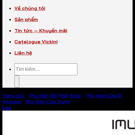
Về chúng tôi
Sản phẩm
Tin tức – Khuyến mãi
Catalogue Vickini
Liên hệ
Tìm
kiếm:
Trang chủ
/
Phụ Kiện Nội Thất Khác
/
Phụ Kiện Cửa Đi
Imundex
/
Phụ Kiện Cửa Trượt
Lọc