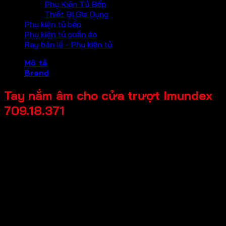
Phụ Kiện Tủ Bếp
Thiết Bị Gia Dụng
Phụ kiện tủ bếp
Phụ kiện tủ quần áo
Ray bản lề - Phụ kiện tủ
Mô tả
Brand
Tay nắm âm cho cửa trượt Imundex
709.18.371
Mã sản phẩm: 709.18.371
Tên sản phẩm: Tay nắm âm cho cửa trượt
Giá bán: 200,000
Đơn vị tính: Cái
Màu sắc / bề mặt: Mạ màu vàng bóng PVD
Kích thước tổng thể: 50x150x14.5mm
Chất liệu chính: Inox 304
Thương hiệu: Imundex-Đức
Bảo hành: 2 năm