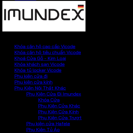
PHỤ KIỆN VICKINI
Khóa căn hộ cao cấp Vicode
Khóa căn hộ tiêu chuẩn Vicode
Khoá Cửa Gỗ - Kim Loại
Khóa khách sạn Vicode
Khóa tủ locker Vicode
Phụ kiện cửa đi
Phụ kiện cửa kính
Phụ Kiện Nội Thất Khác
Phụ Kiện Cửa Đi Imundex
Khóa Cửa
Phụ Kiện Cửa Khác
Phụ Kiện Cửa Kính
Phụ Kiện Cửa Trượt
Phụ kiện cửa Hafele
Phụ Kiện Tủ Áo