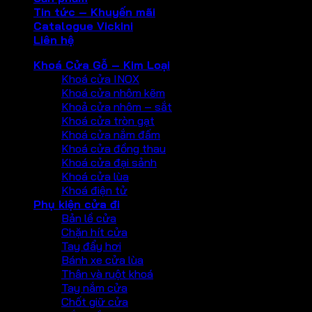
Tin tức – Khuyến mãi
Catalogue Vickini
Liên hệ
Khoá Cửa Gỗ – Kim Loại
Khoá cửa INOX
Khoá cửa nhôm kẽm
Khoả cửa nhôm – sắt
Khoá cửa tròn gạt
Khoá cửa nắm đấm
Khoá cửa đồng thau
Khoá cửa đại sảnh
Khoá cửa lùa
Khoá điện tử
Phụ kiện cửa đi
Bản lề cửa
Chặn hít cửa
Tay đẩy hơi
Bánh xe cửa lùa
Thân và ruột khoá
Tay nắm cửa
Chốt giữ cửa