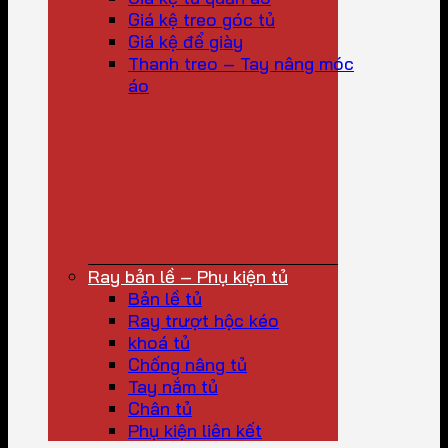
Giá kệ treo góc tủ
Giá kệ để giày
Thanh treo – Tay nâng móc
áo
Ray bản lề – Phụ kiện tủ
Bản lề tủ
Ray trượt hộc kéo
khoá tủ
Chống nâng tủ
Tay nắm tủ
Chân tủ
Phụ kiện liên kết