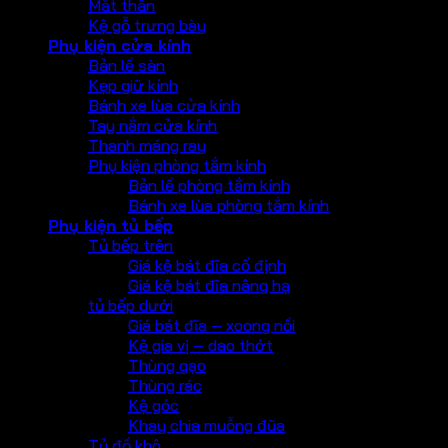
Mắt thần
Kệ gỗ trưng bày
Phụ kiện cửa kính
Bản lề sàn
Kẹp giữ kính
Bánh xe lùa cửa kính
Tay nắm cửa kính
Thanh máng ray
Phụ kiện phòng tắm kính
Bản lề phòng tắm kính
Bánh xe lùa phòng tắm kính
Phụ kiện tủ bếp
Tủ bếp trên
Giá kệ bát đĩa cố định
Giá kệ bát đĩa nâng hạ
tủ bếp dưới
Giá bát đĩa – xoong nồi
Kệ gia vị – dao thớt
Thùng gạo
Thùng rác
Kệ góc
Khay chia muỗng đũa
Tủ đồ khô