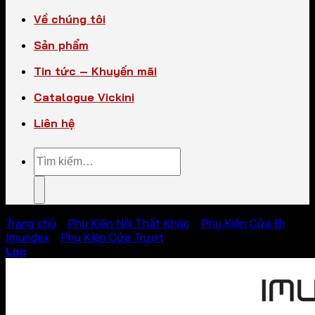
Về chúng tôi
Sản phẩm
Tin tức – Khuyến mãi
Catalogue Vickini
Liên hệ
Tìm
kiếm:
Trang chủ
/
Phụ Kiện Nội Thất Khác
/
Phụ Kiện Cửa Đi
Imundex
/
Phụ Kiện Cửa Trượt
Lọc