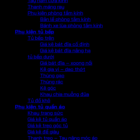
Tay nắm cửa kính
Thanh máng ray
Phụ kiện phòng tắm kính
Bản lề phòng tắm kính
Bánh xe lùa phòng tắm kính
Phụ kiện tủ bếp
Tủ bếp trên
Giá kệ bát đĩa cố định
Giá kệ bát đĩa nâng hạ
tủ bếp dưới
Giá bát đĩa – xoong nồi
Kệ gia vị – dao thớt
Thùng gạo
Thùng rác
Kệ góc
Khay chia muỗng đũa
Tủ đồ khô
Phụ kiện tủ quần áo
Khay trang sức
Giá kệ tủ quần áo
Giá kệ treo góc tủ
Giá kệ để giày
Thanh treo – Tay nâng móc áo