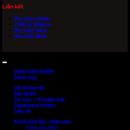
Liên kết
Phụ kiện Hafele
Thiết bị Malloca
Phụ kiện Garis
Phụ kiện Blum
Copyright 2026 ©
PHU KIEN VICKINI
MENU SẢN PHẨM
Danh mục
Về chúng tôi
Sản phẩm
Tin tức – Khuyến mãi
Catalogue Vickini
Liên hệ
Khoá Cửa Gỗ – Kim Loại
Khoá cửa INOX