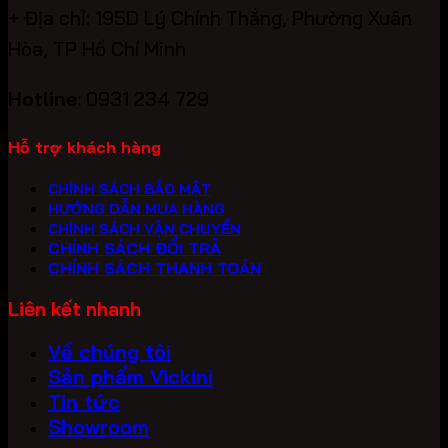
+ Địa chỉ: 195D Lý Chính Thắng, Phường Xuân
Hòa, TP Hồ Chí Minh
Hotline:
0931 234 729
Hỗ trợ khách hàng
CHÍNH SÁCH BẢO MẬT
HƯỚNG DẪN MUA HÀNG
CHÍNH SÁCH VẬN CHUYỂN
CHÍNH SÁCH ĐỔI TRẢ
CHÍNH SÁCH THANH TOÁN
Liên kết nhanh
Về chúng tôi
Sản phẩm Vickini
Tin tức
Showroom