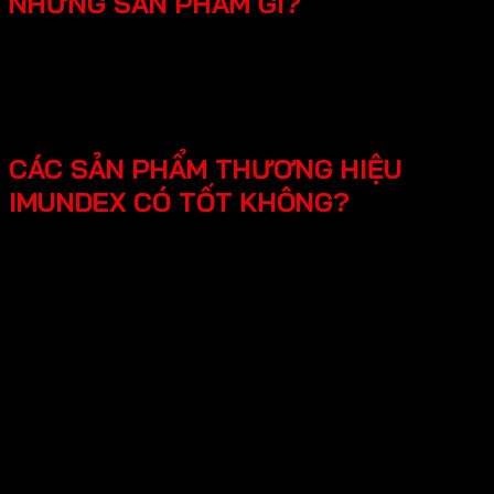
NHỮNG SẢN PHẨM GÌ?
SmartHome - Hệ thống chuông cửa có hình - Khóa
điện tử - Phụ kiện cửa đi - Phụ kiện cửa kính và vách
kính phòng tắm - Phụ kiện cho tủ bếp nội thất - Hệ
thống đèn led cho nội thất -Phụ kiện cabinet xếp gọn
CÁC SẢN PHẨM THƯƠNG HIỆU
IMUNDEX CÓ TỐT KHÔNG?
Các sản phẩm Imundex được đánh giá rất tốt nhờ vào:
Chất lượng theo tiêu chuẩn Đức: Imundex xuất xứ từ
Đức, một quốc gia nổi tiếng về kỹ thuật và chất
lượng sản phẩm.
Vật liệu cao cấp và bền đẹp: Imundex sử dụng vật liệu
chất lượng cao như inox 304, thép không gỉ, hợp kim
nhôm,…
Sản phẩm đa dạng, phong phú từ phụ kiện cửa, phụ
kiện bếp,…Sử dụng đa dạng đáp ứng mọi nhu cầu của
khách hàng.
Thương hiệu uy tín tại thị trường Việt Nam, chính