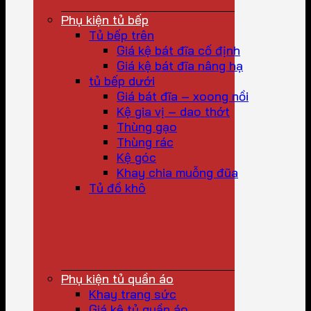
Phụ kiện tủ bếp
Tủ bếp trên
Giá kệ bát đĩa cố định
Giá kệ bát đĩa nâng hạ
tủ bếp dưới
Giá bát đĩa – xoong nồi
Kệ gia vị – dao thớt
Thùng gạo
Thùng rác
Kệ góc
Khay chia muỗng đũa
Tủ đồ khô
Phụ kiện tủ quần áo
Khay trang sức
Giá kệ tủ quần áo