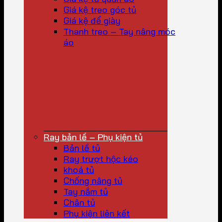
Giá kệ treo góc tủ
Giá kệ để giày
Thanh treo – Tay nâng móc
áo
Ray bản lề – Phụ kiện tủ
Bản lề tủ
Ray trượt hộc kéo
khoá tủ
Chống nâng tủ
Tay nắm tủ
Chân tủ
Phụ kiện liên kết