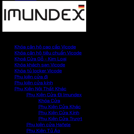
PHỤ KIỆN VICKINI
Khóa căn hộ cao cấp Vicode
Khóa căn hộ tiêu chuẩn Vicode
Khoá Cửa Gỗ - Kim Loại
Khóa khách sạn Vicode
Khóa tủ locker Vicode
Phụ kiện cửa đi
Phụ kiện cửa kính
Phụ Kiện Nội Thất Khác
Phụ Kiện Cửa Đi Imundex
Khóa Cửa
Phụ Kiện Cửa Khác
Phụ Kiện Cửa Kính
Phụ Kiện Cửa Trượt
Phụ kiện cửa Hafele
Phụ Kiện Tủ Áo