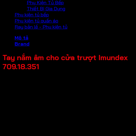
Phụ Kiện Tủ Bếp
Thiết Bị Gia Dụng
Phụ kiện tủ bếp
Phụ kiện tủ quần áo
Ray bản lề - Phụ kiện tủ
Mô tả
Brand
Tay nắm âm cho cửa trượt Imundex
709.18.351
Mã sản phẩm: 709.18.351
Tên sản phẩm: Tay nắm âm cho cửa trượt
Giá bán: 150,000
Đơn vị tính: Cái
Màu sắc / bề mặt: Mạ màu vàng bóng PVD
Kích thước tổng thể: 40x120x12.7mm
Chất liệu chính: Inox 304
Thương hiệu: Imundex-Đức
Bảo hành: 2 năm