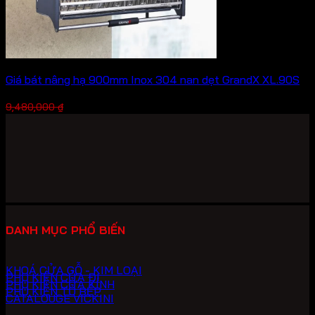
Giá bát nâng hạ 900mm Inox 304 nan dẹt GrandX XL.90S
Giá
Giá
6,636,000
₫
9,480,000
₫
gốc
hiện
là:
tại
9,480,000 ₫.
là:
6,636,000 ₫.
DANH MỤC PHỔ BIẾN
KHOÁ CỬA GỖ - KIM LOẠI
PHỤ KIỆN CỬA ĐI
PHỤ KIỆN CỬA KÍNH
PHỤ KIỆN TỦ BẾP
CATALOUGE VICKINI