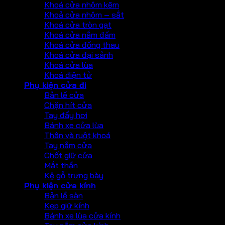
Khoá cửa nhôm kẽm
Khoả cửa nhôm – sắt
Khoá cửa tròn gạt
Khoá cửa nắm đấm
Khoá cửa đồng thau
Khoá cửa đại sảnh
Khoá cửa lùa
Khoá điện tử
Phụ kiện cửa đi
Bản lề cửa
Chặn hít cửa
Tay đẩy hơi
Bánh xe cửa lùa
Thân và ruột khoá
Tay nắm cửa
Chốt giữ cửa
Mắt thần
Kệ gỗ trưng bày
Phụ kiện cửa kính
Bản lề sàn
Kẹp giữ kính
Bánh xe lùa cửa kính