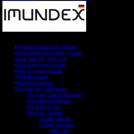
PHỤ KIỆN VICKINI
Khóa căn hộ cao cấp Vicode
Khóa căn hộ tiêu chuẩn Vicode
Khoá Cửa Gỗ - Kim Loại
Khóa khách sạn Vicode
Khóa tủ locker Vicode
Phụ kiện cửa đi
Phụ kiện cửa kính
Phụ Kiện Nội Thất Khác
Phụ Kiện Cửa Đi Imundex
Phụ kiện cửa Hafele
Phụ Kiện Tủ Áo
Phụ Kiện Tủ Bếp
Tủ Bếp GrandX
Tủ Bếp Imundex
Đèn Led