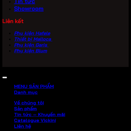
Tin tức
Showroom
Liên kết
Phụ kiện Hafele
Thiết bị Malloca
Phụ kiện Garis
Phụ kiện Blum
Copyright 2026 ©
PHU KIEN VICKINI
MENU SẢN PHẨM
Danh mục
Về chúng tôi
Sản phẩm
Tin tức – Khuyến mãi
Catalogue Vickini
Liên hệ