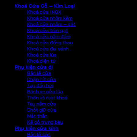
Khoá Cửa Gỗ – Kim Loại
Khoá cửa INOX
Khoá cửa nhôm kẽm
Khoả cửa nhôm – sắt
Khoá cửa tròn gạt
Khoá cửa nắm đấm
Khoá cửa đồng thau
Khoá cửa đại sảnh
Khoá cửa lùa
Khoá điện tử
Phụ kiện cửa đi
Bản lề cửa
Chặn hít cửa
Tay đẩy hơi
Bánh xe cửa lùa
Thân và ruột khoá
Tay nắm cửa
Chốt giữ cửa
Mắt thần
Kệ gỗ trưng bày
Phụ kiện cửa kính
Bản lề sàn