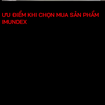
ƯU ĐIỂM KHI CHỌN MUA SẢN PHẨM
IMUNDEX
Tối ưu công năng, tiện lợi người dùng các phụ kiện
Imundex được thiết kế thông minh, tối ưu hóa được
công năng, mang lại trải nghiệm tốt cho người dùng.
Thiết kế hiện đại, đẹp mắt mang lại tính thẩm mỹ cao,
tạo không gian nhà ở sang trọng.
An tâm tuyệt đối chính sách bảo hành rõ ràng, có
nguồn gốc xuất xứ cụ thể, đội ngũ hỗ trợ kỹ thuật
chuyên nghiệp, an tâm cho người dùng.
Hy vọng những thông tin trên giúp ích bạn hiểu rõ về “Giới
thiệu về thương hiệu Imundex? Imundex có tốt không?”.
Cần Hỗ trợ và Tư vấn các sản phẩm của Imundex và đặt
hàng , Quý Khách Vui lòng
Liên hệ Hotline
:0931.234.729
để được báo giá tốt nhất và hỗ trợ nhanh
nhất nhé!