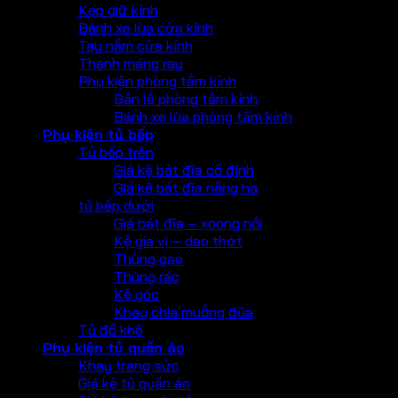
Kẹp giữ kính
Bánh xe lùa cửa kính
Tay nắm cửa kính
Thanh máng ray
Phụ kiện phòng tắm kính
Bản lề phòng tắm kính
Bánh xe lùa phòng tắm kính
Phụ kiện tủ bếp
Tủ bếp trên
Giá kệ bát đĩa cố định
Giá kệ bát đĩa nâng hạ
tủ bếp dưới
Giá bát đĩa – xoong nồi
Kệ gia vị – dao thớt
Thùng gạo
Thùng rác
Kệ góc
Khay chia muỗng đũa
Tủ đồ khô
Phụ kiện tủ quần áo
Khay trang sức
Giá kệ tủ quần áo