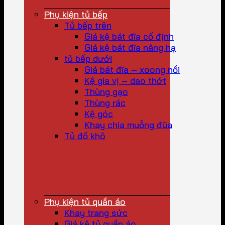
Phụ kiện tủ bếp
Tủ bếp trên
Giá kệ bát đĩa cố định
Giá kệ bát đĩa nâng hạ
tủ bếp dưới
Giá bát đĩa – xoong nồi
Kệ gia vị – dao thớt
Thùng gạo
Thùng rác
Kệ góc
Khay chia muỗng đũa
Tủ đồ khô
Phụ kiện tủ quần áo
Khay trang sức
Giá kệ tủ quần áo