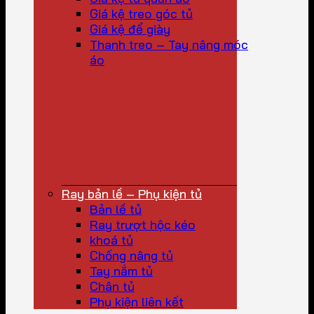
Giá kệ treo góc tủ
Giá kệ để giày
Thanh treo – Tay nâng móc
áo
Ray bản lề – Phụ kiện tủ
Bản lề tủ
Ray trượt hộc kéo
khoá tủ
Chống nâng tủ
Tay nắm tủ
Chân tủ
Phụ kiện liên kết