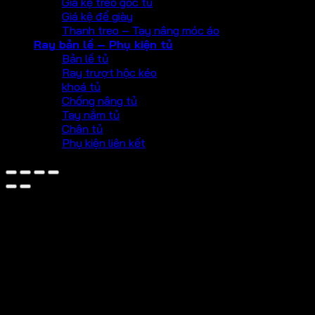
Giá kệ treo góc tủ
Giá kệ để giày
Thanh treo – Tay nâng móc áo
Ray bản lề – Phụ kiện tủ
Bản lề tủ
Ray trượt hộc kéo
khoá tủ
Chống nâng tủ
Tay nắm tủ
Chân tủ
Phụ kiện liên kết