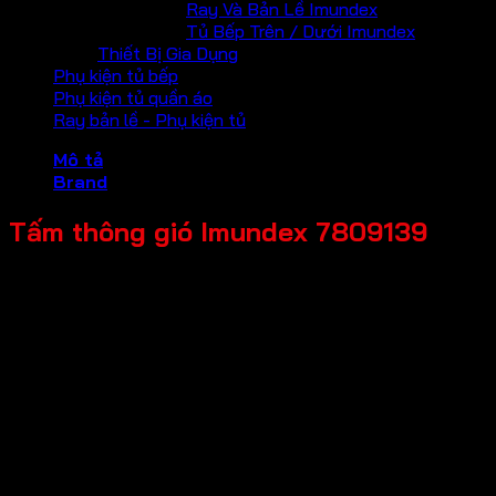
Ray Và Bản Lề Imundex
Tủ Bếp Trên / Dưới Imundex
Thiết Bị Gia Dụng
Phụ kiện tủ bếp
Phụ kiện tủ quần áo
Ray bản lề - Phụ kiện tủ
Mô tả
Brand
Tấm thông gió Imundex 7809139
Mã sản phẩm: 7809139
Tên sản phẩm: Tấm thông gió
Giá bán: 1,100,000
Đơn vị tính: Cái
Màu sắc / bề mặt: Bóng nhẹ
Kích thước tổng thể: 600x145mm
Chất liệu chính: Inox 304 & nhựa
Ứng dụng: Cho lò nướng âm tủ, chiều rộng tủ 600mm
Thương hiệu: Imundex-Đức
Bảo hành: 2 năm