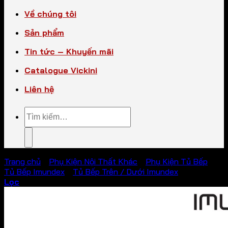
Về chúng tôi
Sản phẩm
Tin tức – Khuyến mãi
Catalogue Vickini
Liên hệ
Tìm
kiếm:
Trang chủ
/
Phụ Kiện Nội Thất Khác
/
Phụ Kiện Tủ Bếp
/
Tủ Bếp Imundex
/
Tủ Bếp Trên / Dưới Imundex
Lọc