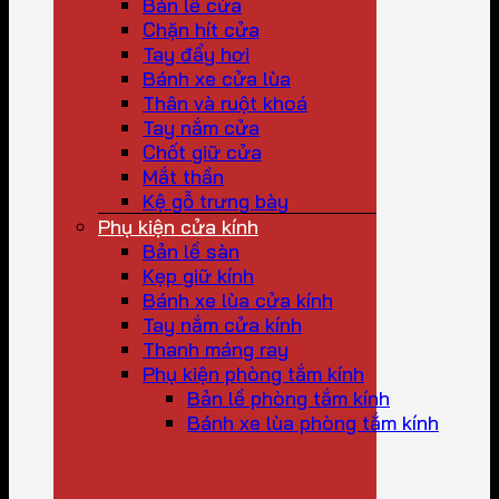
Bản lề cửa
Chặn hít cửa
Tay đẩy hơi
Bánh xe cửa lùa
Thân và ruột khoá
Tay nắm cửa
Chốt giữ cửa
Mắt thần
Kệ gỗ trưng bày
Phụ kiện cửa kính
Bản lề sàn
Kẹp giữ kính
Bánh xe lùa cửa kính
Tay nắm cửa kính
Thanh máng ray
Phụ kiện phòng tắm kính
Bản lề phòng tắm kính
Bánh xe lùa phòng tắm kính