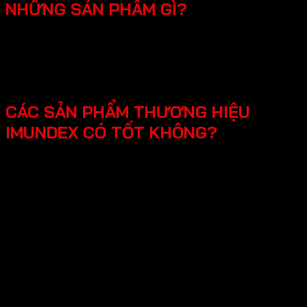
NHỮNG SẢN PHẨM GÌ?
SmartHome - Hệ thống chuông cửa có hình - Khóa
điện tử - Phụ kiện cửa đi - Phụ kiện cửa kính và vách
kính phòng tắm - Phụ kiện cho tủ bếp nội thất - Hệ
thống đèn led cho nội thất -Phụ kiện cabinet xếp gọn
CÁC SẢN PHẨM THƯƠNG HIỆU
IMUNDEX CÓ TỐT KHÔNG?
Các sản phẩm Imundex được đánh giá rất tốt nhờ vào:
Chất lượng theo tiêu chuẩn Đức: Imundex xuất xứ từ
Đức, một quốc gia nổi tiếng về kỹ thuật và chất
lượng sản phẩm.
Vật liệu cao cấp và bền đẹp: Imundex sử dụng vật liệu
chất lượng cao như inox 304, thép không gỉ, hợp kim
nhôm,…
Sản phẩm đa dạng, phong phú từ phụ kiện cửa, phụ
kiện bếp,…Sử dụng đa dạng đáp ứng mọi nhu cầu của
khách hàng.