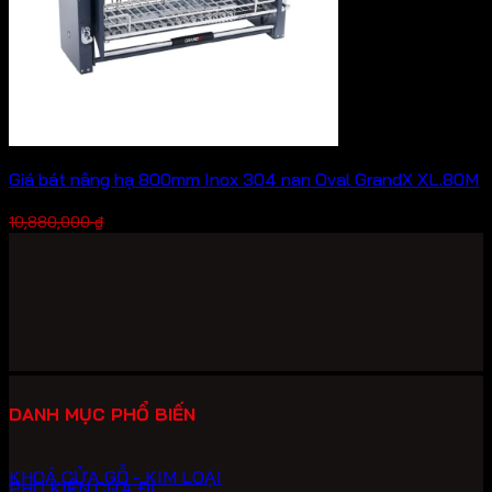
Giá bát nâng hạ 800mm Inox 304 nan Oval GrandX XL.80M
Giá
Giá
7,616,000
₫
10,880,000
₫
gốc
hiện
là:
tại
10,880,000 ₫.
là:
7,616,000 ₫.
DANH MỤC PHỔ BIẾN
KHOÁ CỬA GỖ - KIM LOẠI
PHỤ KIỆN CỬA ĐI