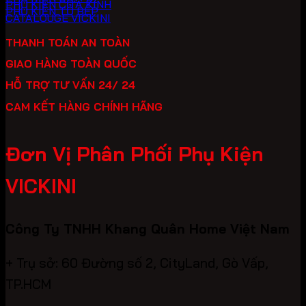
PHỤ KIỆN CỬA KÍNH
PHỤ KIỆN TỦ BẾP
CATALOUGE VICKINI
THANH TOÁN AN TOÀN
GIAO HÀNG TOÀN QUỐC
HỖ TRỢ TƯ VẤN 24/ 24
CAM KẾT HÀNG CHÍNH HÃNG
Đơn Vị Phân Phối Phụ Kiện
VICKINI
Công Ty TNHH Khang Quân Home Việt Nam
+ Trụ sở: 60 Đường số 2, CityLand, Gò Vấp,
TP.HCM