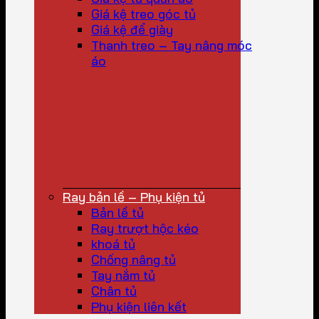
Giá kệ treo góc tủ
Giá kệ để giày
Thanh treo – Tay nâng móc
áo
Ray bản lề – Phụ kiện tủ
Bản lề tủ
Ray trượt hộc kéo
khoá tủ
Chống nâng tủ
Tay nắm tủ
Chân tủ
Phụ kiện liên kết