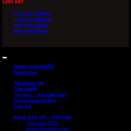
Liên kết
Phụ kiện Hafele
Thiết bị Malloca
Phụ kiện Garis
Phụ kiện Blum
Copyright 2026 ©
PHU KIEN VICKINI
MENU SẢN PHẨM
Danh mục
Về chúng tôi
Sản phẩm
Tin tức – Khuyến mãi
Catalogue Vickini
Liên hệ
Khoá Cửa Gỗ – Kim Loại
Khoá cửa INOX
Khoá cửa nhôm kẽm