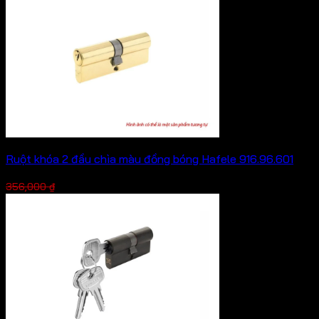
738,000 ₫.
là:
553,500 ₫.
Ruột khóa 2 đầu chìa màu đồng bóng Hafele 916.96.601
Giá
Giá
267,000
₫
356,000
₫
gốc
hiện
là:
tại
356,000 ₫.
là:
267,000 ₫.