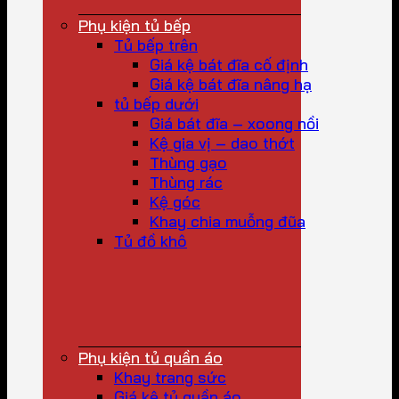
Phụ kiện tủ bếp
Tủ bếp trên
Giá kệ bát đĩa cố định
Giá kệ bát đĩa nâng hạ
tủ bếp dưới
Giá bát đĩa – xoong nồi
Kệ gia vị – dao thớt
Thùng gạo
Thùng rác
Kệ góc
Khay chia muỗng đũa
Tủ đồ khô
Phụ kiện tủ quần áo
Khay trang sức
Giá kệ tủ quần áo