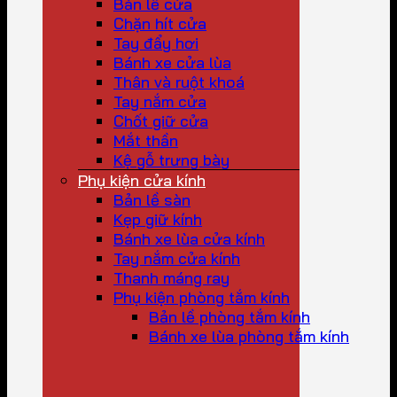
Bản lề cửa
Chặn hít cửa
Tay đẩy hơi
Bánh xe cửa lùa
Thân và ruột khoá
Tay nắm cửa
Chốt giữ cửa
Mắt thần
Kệ gỗ trưng bày
Phụ kiện cửa kính
Bản lề sàn
Kẹp giữ kính
Bánh xe lùa cửa kính
Tay nắm cửa kính
Thanh máng ray
Phụ kiện phòng tắm kính
Bản lề phòng tắm kính
Bánh xe lùa phòng tắm kính