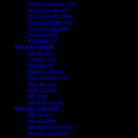
Khoả cửa nhôm – sắt
Khoá cửa tròn gạt
Khoá cửa nắm đấm
Khoá cửa đồng thau
Khoá cửa đại sảnh
Khoá cửa lùa
Khoá điện tử
Phụ kiện cửa đi
Bản lề cửa
Chặn hít cửa
Tay đẩy hơi
Bánh xe cửa lùa
Thân và ruột khoá
Tay nắm cửa
Chốt giữ cửa
Mắt thần
Kệ gỗ trưng bày
Phụ kiện cửa kính
Bản lề sàn
Kẹp giữ kính
Bánh xe lùa cửa kính
Tay nắm cửa kính