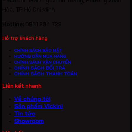
+ Địa chỉ: 195D Lý Chính Thắng, Phường Xuân
Hòa, TP Hồ Chí Minh
Hotline:
0931 234 729
Hỗ trợ khách hàng
CHÍNH SÁCH BẢO MẬT
HƯỚNG DẪN MUA HÀNG
CHÍNH SÁCH VẬN CHUYỂN
CHÍNH SÁCH ĐỔI TRẢ
CHÍNH SÁCH THANH TOÁN
Liên kết nhanh
Về chúng tôi
Sản phẩm Vickini
Tin tức
Showroom