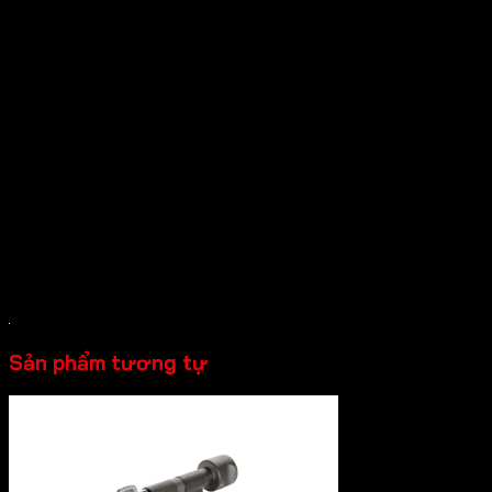
– Chiều dài A: 35.5mm
– Chiều dài B: 35.5mm
– Chiều dài C: 71mm
– Trọn bộ gồm: 1 Ruột khóa, 1 Vít
*Lưu ý:
+ Ruột khoá Hafele dành cho cửa vệ sinh sẽ không có chìa
khoá đi kèm.
+ Hình ảnh có thể là 1 sản phẩm tương tự
Sản phẩm tương tự