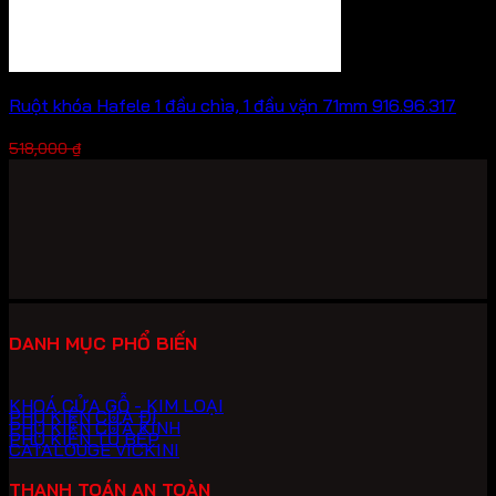
Ruột khóa Hafele 1 đầu chìa, 1 đầu vặn 71mm 916.96.317
Giá
Giá
388,500
₫
518,000
₫
gốc
hiện
là:
tại
518,000 ₫.
là:
388,500 ₫.
DANH MỤC PHỔ BIẾN
KHOÁ CỬA GỖ - KIM LOẠI
PHỤ KIỆN CỬA ĐI
PHỤ KIỆN CỬA KÍNH
PHỤ KIỆN TỦ BẾP
CATALOUGE VICKINI
THANH TOÁN AN TOÀN