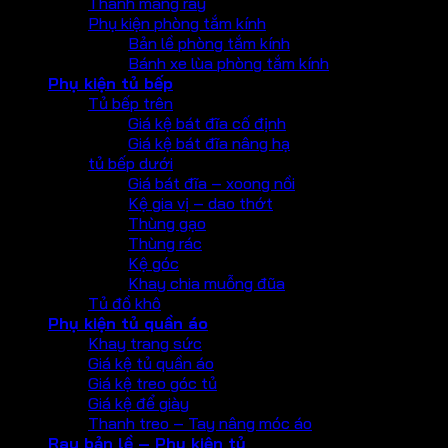
Thanh máng ray
Phụ kiện phòng tắm kính
Bản lề phòng tắm kính
Bánh xe lùa phòng tắm kính
Phụ kiện tủ bếp
Tủ bếp trên
Giá kệ bát đĩa cố định
Giá kệ bát đĩa nâng hạ
tủ bếp dưới
Giá bát đĩa – xoong nồi
Kệ gia vị – dao thớt
Thùng gạo
Thùng rác
Kệ góc
Khay chia muỗng đũa
Tủ đồ khô
Phụ kiện tủ quần áo
Khay trang sức
Giá kệ tủ quần áo
Giá kệ treo góc tủ
Giá kệ để giày
Thanh treo – Tay nâng móc áo
Ray bản lề – Phụ kiện tủ