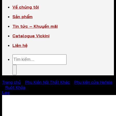
Về chúng tôi
Sản phẩm
Tin tức – Khuyến mãi
Catalogue Vickini
Liên hệ
Tìm
kiếm:
Trang chủ
/
Phụ Kiện Nội Thất Khác
/
Phụ kiện cửa Hafele
/
Ruột Khóa
Lọc