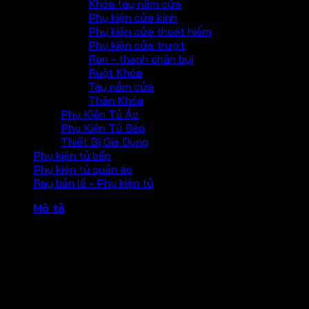
Khóa tay nắm cửa
Phụ kiện cửa kính
Phụ kiện cửa thoát hiểm
Phụ kiện cửa trượt
Ron - thanh chắn bụi
Ruột Khóa
Tay nắm cửa
Thân Khóa
Phụ Kiện Tủ Áo
Phụ Kiện Tủ Bếp
Thiết Bị Gia Dụng
Phụ kiện tủ bếp
Phụ kiện tủ quần áo
Ray bản lề - Phụ kiện tủ
Mô tả
Ruột khóa 1 đầu vặn, 1 đầu rãnh dùng cho cửa vệ sinh dài
71mm
– Màu hoàn thiện: Nickle mờ
– Vật liệu: Đồng thau