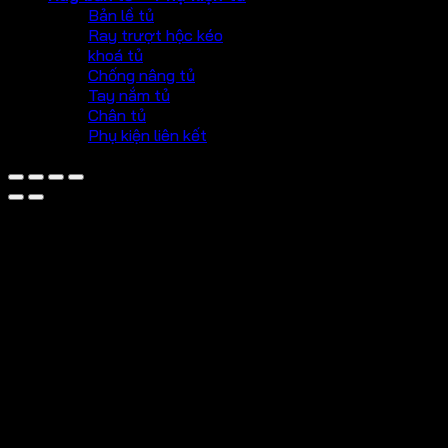
Bản lề tủ
Ray trượt hộc kéo
khoá tủ
Chống nâng tủ
Tay nắm tủ
Chân tủ
Phụ kiện liên kết