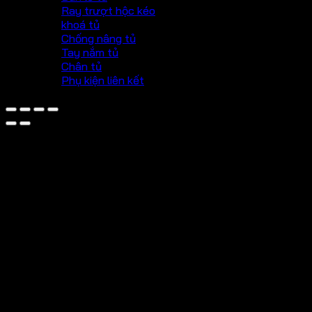
Ray trượt hộc kéo
khoá tủ
Chống nâng tủ
Tay nắm tủ
Chân tủ
Phụ kiện liên kết