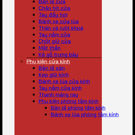
Bản lề cửa
Chặn hít cửa
Tay đẩy hơi
Bánh xe cửa lùa
Thân và ruột khoá
Tay nắm cửa
Chốt giữ cửa
Mắt thần
Kệ gỗ trưng bày
Phụ kiện cửa kính
Bản lề sàn
Kẹp giữ kính
Bánh xe lùa cửa kính
Tay nắm cửa kính
Thanh máng ray
Phụ kiện phòng tắm kính
Bản lề phòng tắm kính
Bánh xe lùa phòng tắm kính