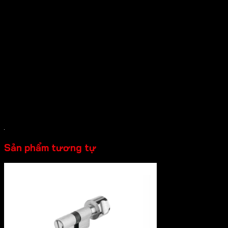
> Màu hoàn thiện: Đồng bóng
> 2 đầu chìa khóa
> Hệ 5 pin
> Pin chống khoan
> 5 chìa khóa
> Vít M5x70 mm
Sản phẩm tương tự