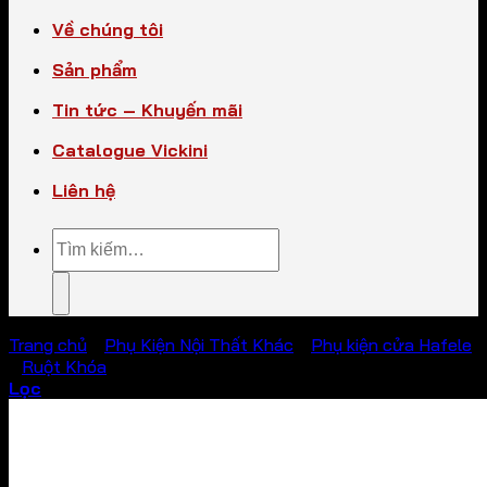
Về chúng tôi
Sản phẩm
Tin tức – Khuyến mãi
Catalogue Vickini
Liên hệ
Tìm
kiếm:
Trang chủ
/
Phụ Kiện Nội Thất Khác
/
Phụ kiện cửa Hafele
/
Ruột Khóa
Lọc