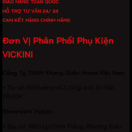
GIAO HÀNG TOÀN QUỐC
HỖ TRỢ TƯ VẤN 24/ 24
CAM KẾT HÀNG CHÍNH HÃNG
Đơn Vị Phân Phối Phụ Kiện
VICKINI
Công Ty TNHH Khang Quân Home Việt Nam
+ Trụ sở: 60 Đường số 2, CityLand, Gò Vấp,
TP.HCM
Showroom Vickini:
+ Địa chỉ: 195D Lý Chính Thắng, Phường Xuân