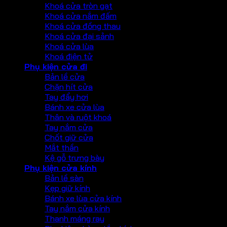
Khoá cửa tròn gạt
Khoá cửa nắm đấm
Khoá cửa đồng thau
Khoá cửa đại sảnh
Khoá cửa lùa
Khoá điện tử
Phụ kiện cửa đi
Bản lề cửa
Chặn hít cửa
Tay đẩy hơi
Bánh xe cửa lùa
Thân và ruột khoá
Tay nắm cửa
Chốt giữ cửa
Mắt thần
Kệ gỗ trưng bày
Phụ kiện cửa kính
Bản lề sàn
Kẹp giữ kính
Bánh xe lùa cửa kính
Tay nắm cửa kính
Thanh máng ray