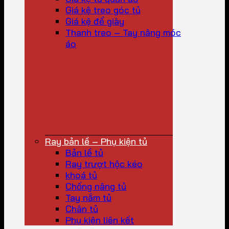
Giá kệ treo góc tủ
Giá kệ để giày
Thanh treo – Tay nâng móc
áo
Ray bản lề – Phụ kiện tủ
Bản lề tủ
Ray trượt hộc kéo
khoá tủ
Chống nâng tủ
Tay nắm tủ
Chân tủ
Phụ kiện liên kết