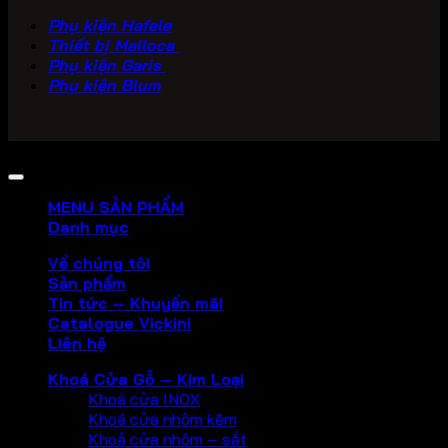
Phụ kiện Hafele
Thiết bị Malloca
Phụ kiện Garis
Phụ kiện Blum
Copyright 2026 ©
PHU KIEN VICKINI
MENU SẢN PHẨM
Danh mục
Về chúng tôi
Sản phẩm
Tin tức – Khuyến mãi
Catalogue Vickini
Liên hệ
Khoá Cửa Gỗ – Kim Loại
Khoá cửa INOX
Khoá cửa nhôm kẽm
Khoả cửa nhôm – sắt