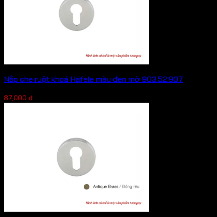
Nắp che ruột khoá Häfele màu đen mờ 903.52.907
Giá
Giá
65,250
₫
87,000
₫
gốc
hiện
là:
tại
87,000 ₫.
là:
65,250 ₫.