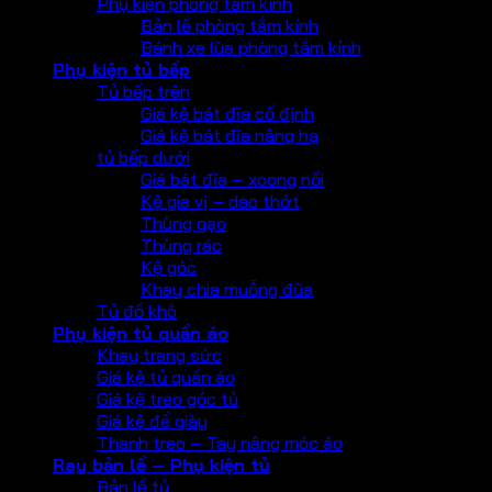
Phụ kiện phòng tắm kính
Bản lề phòng tắm kính
Bánh xe lùa phòng tắm kính
Phụ kiện tủ bếp
Tủ bếp trên
Giá kệ bát đĩa cố định
Giá kệ bát đĩa nâng hạ
tủ bếp dưới
Giá bát đĩa – xoong nồi
Kệ gia vị – dao thớt
Thùng gạo
Thùng rác
Kệ góc
Khay chia muỗng đũa
Tủ đồ khô
Phụ kiện tủ quần áo
Khay trang sức
Giá kệ tủ quần áo
Giá kệ treo góc tủ
Giá kệ để giày
Thanh treo – Tay nâng móc áo
Ray bản lề – Phụ kiện tủ
Bản lề tủ