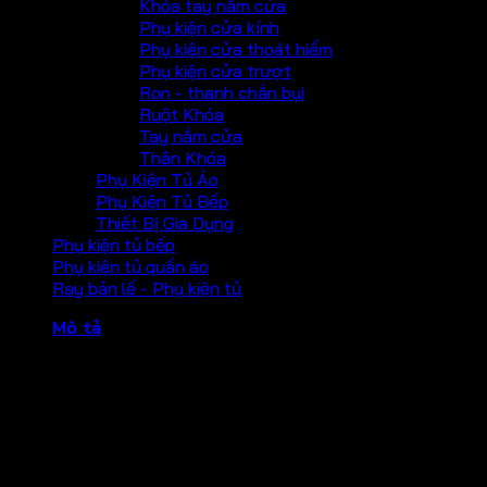
Khóa tay nắm cửa
Phụ kiện cửa kính
Phụ kiện cửa thoát hiểm
Phụ kiện cửa trượt
Ron - thanh chắn bụi
Ruột Khóa
Tay nắm cửa
Thân Khóa
Phụ Kiện Tủ Áo
Phụ Kiện Tủ Bếp
Thiết Bị Gia Dụng
Phụ kiện tủ bếp
Phụ kiện tủ quần áo
Ray bản lề - Phụ kiện tủ
Mô tả
> Dùng cho cửa có độ dày từ 40-45mm
> Chức năng: dùng cho cửa chính hoặc cửa phòng
> Kích thước A: 32,5mm
> Kích thước B: 32,5mm