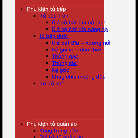
Phụ kiện tủ bếp
Tủ bếp trên
Giá kệ bát đĩa cố định
Giá kệ bát đĩa nâng hạ
tủ bếp dưới
Giá bát đĩa – xoong nồi
Kệ gia vị – dao thớt
Thùng gạo
Thùng rác
Kệ góc
Khay chia muỗng đũa
Tủ đồ khô
Phụ kiện tủ quần áo
Khay trang sức
Giá kệ tủ quần áo