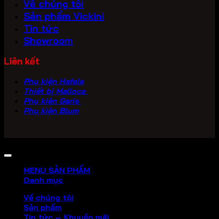
Về chúng tôi
Sản phẩm Vickini
Tin tức
Showroom
Liên kết
Phụ kiện Hafele
Thiết bị Malloca
Phụ kiện Garis
Phụ kiện Blum
Copyright 2026 ©
PHU KIEN VICKINI
MENU SẢN PHẨM
Danh mục
Về chúng tôi
Sản phẩm
Tin tức – Khuyến mãi