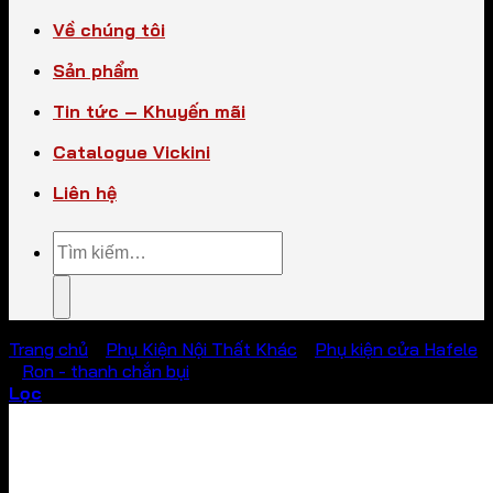
Về chúng tôi
Sản phẩm
Tin tức – Khuyến mãi
Catalogue Vickini
Liên hệ
Tìm
kiếm:
Trang chủ
/
Phụ Kiện Nội Thất Khác
/
Phụ kiện cửa Hafele
/
Ron - thanh chắn bụi
Lọc