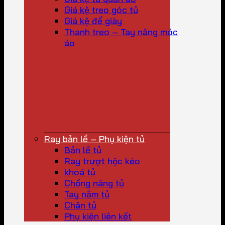
Giá kệ treo góc tủ
Giá kệ để giày
Thanh treo – Tay nâng móc
áo
Ray bản lề – Phụ kiện tủ
Bản lề tủ
Ray trượt hộc kéo
khoá tủ
Chống nâng tủ
Tay nắm tủ
Chân tủ
Phụ kiện liên kết