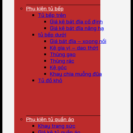
Phụ kiện tủ bếp
Tủ bếp trên
Giá kệ bát đĩa cố định
Giá kệ bát đĩa nâng hạ
tủ bếp dưới
Giá bát đĩa – xoong nồi
Kệ gia vị – dao thớt
Thùng gạo
Thùng rác
Kệ góc
Khay chia muỗng đũa
Tủ đồ khô
Phụ kiện tủ quần áo
Khay trang sức
Giá kệ tủ quần áo