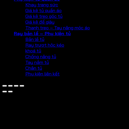
Khay trang sức
Giá kệ tủ quần áo
Giá kệ treo góc tủ
Giá kệ để giày
Thanh treo – Tay nâng móc áo
Ray bản lề – Phụ kiện tủ
Bản lề tủ
Ray trượt hộc kéo
khoá tủ
Chống nâng tủ
Tay nắm tủ
Chân tủ
Phụ kiện liên kết