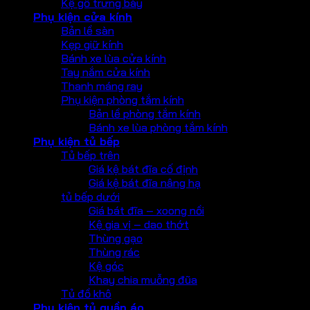
Kệ gỗ trưng bày
Phụ kiện cửa kính
Bản lề sàn
Kẹp giữ kính
Bánh xe lùa cửa kính
Tay nắm cửa kính
Thanh máng ray
Phụ kiện phòng tắm kính
Bản lề phòng tắm kính
Bánh xe lùa phòng tắm kính
Phụ kiện tủ bếp
Tủ bếp trên
Giá kệ bát đĩa cố định
Giá kệ bát đĩa nâng hạ
tủ bếp dưới
Giá bát đĩa – xoong nồi
Kệ gia vị – dao thớt
Thùng gạo
Thùng rác
Kệ góc
Khay chia muỗng đũa
Tủ đồ khô
Phụ kiện tủ quần áo