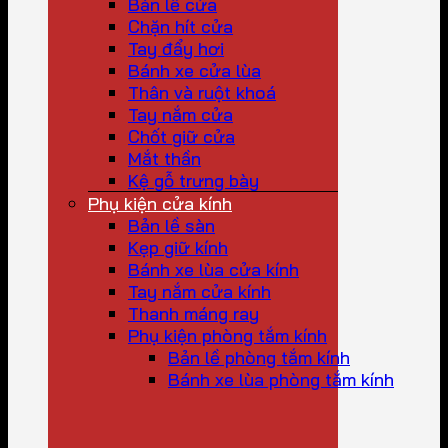
Bản lề cửa
Chặn hít cửa
Tay đẩy hơi
Bánh xe cửa lùa
Thân và ruột khoá
Tay nắm cửa
Chốt giữ cửa
Mắt thần
Kệ gỗ trưng bày
Phụ kiện cửa kính
Bản lề sàn
Kẹp giữ kính
Bánh xe lùa cửa kính
Tay nắm cửa kính
Thanh máng ray
Phụ kiện phòng tắm kính
Bản lề phòng tắm kính
Bánh xe lùa phòng tắm kính