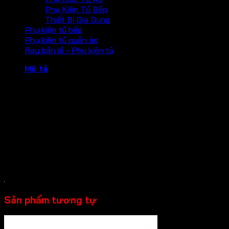
Phụ Kiện Tủ Bếp
Thiết Bị Gia Dụng
Phụ kiện tủ bếp
Phụ kiện tủ quần áo
Ray bản lề - Phụ kiện tủ
Mô tả
Ron nam châm cửa kính cường lực Hafele 135 độ
– Chiều dài 2,5 mét
– Độ dày kính: 10-12mm
– Hoàn thiện: trong suốt, Nam châm màu đen
– Chất liệu: nhựa PVC
Sản phẩm tương tự