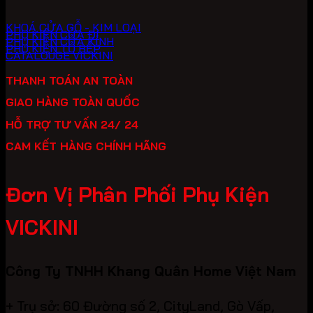
KHOÁ CỬA GỖ - KIM LOẠI
PHỤ KIỆN CỬA ĐI
PHỤ KIỆN CỬA KÍNH
PHỤ KIỆN TỦ BẾP
CATALOUGE VICKINI
THANH TOÁN AN TOÀN
GIAO HÀNG TOÀN QUỐC
HỖ TRỢ TƯ VẤN 24/ 24
CAM KẾT HÀNG CHÍNH HÃNG
Đơn Vị Phân Phối Phụ Kiện
VICKINI
Công Ty TNHH Khang Quân Home Việt Nam
+ Trụ sở: 60 Đường số 2, CityLand, Gò Vấp,