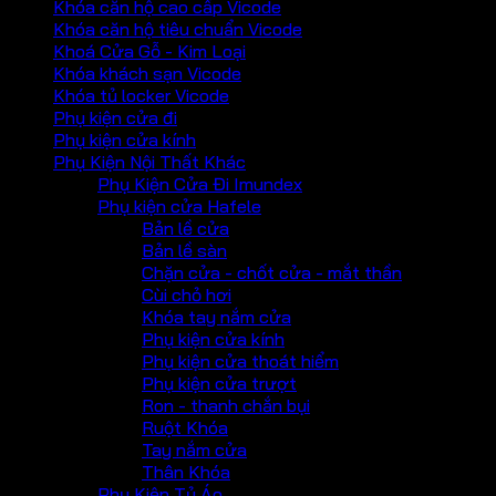
Khóa căn hộ cao cấp Vicode
Khóa căn hộ tiêu chuẩn Vicode
Khoá Cửa Gỗ - Kim Loại
Khóa khách sạn Vicode
Khóa tủ locker Vicode
Phụ kiện cửa đi
Phụ kiện cửa kính
Phụ Kiện Nội Thất Khác
Phụ Kiện Cửa Đi Imundex
Phụ kiện cửa Hafele
Bản lề cửa
Bản lề sàn
Chặn cửa - chốt cửa - mắt thần
Cùi chỏ hơi
Khóa tay nắm cửa
Phụ kiện cửa kính
Phụ kiện cửa thoát hiểm
Phụ kiện cửa trượt
Ron - thanh chắn bụi
Ruột Khóa
Tay nắm cửa
Thân Khóa
Phụ Kiện Tủ Áo