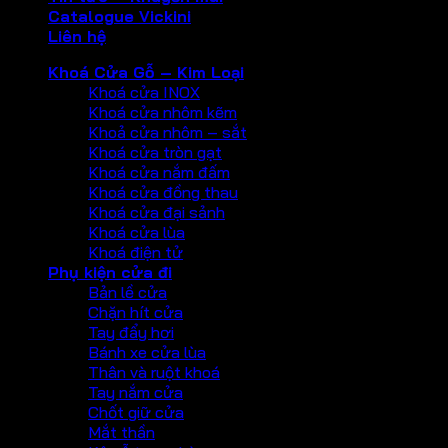
Catalogue Vickini
Liên hệ
Khoá Cửa Gỗ – Kim Loại
Khoá cửa INOX
Khoá cửa nhôm kẽm
Khoả cửa nhôm – sắt
Khoá cửa tròn gạt
Khoá cửa nắm đấm
Khoá cửa đồng thau
Khoá cửa đại sảnh
Khoá cửa lùa
Khoá điện tử
Phụ kiện cửa đi
Bản lề cửa
Chặn hít cửa
Tay đẩy hơi
Bánh xe cửa lùa
Thân và ruột khoá
Tay nắm cửa
Chốt giữ cửa
Mắt thần