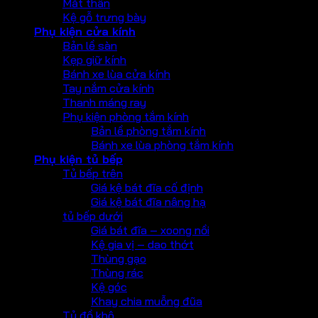
Mắt thần
Kệ gỗ trưng bày
Phụ kiện cửa kính
Bản lề sàn
Kẹp giữ kính
Bánh xe lùa cửa kính
Tay nắm cửa kính
Thanh máng ray
Phụ kiện phòng tắm kính
Bản lề phòng tắm kính
Bánh xe lùa phòng tắm kính
Phụ kiện tủ bếp
Tủ bếp trên
Giá kệ bát đĩa cố định
Giá kệ bát đĩa nâng hạ
tủ bếp dưới
Giá bát đĩa – xoong nồi
Kệ gia vị – dao thớt
Thùng gạo
Thùng rác
Kệ góc
Khay chia muỗng đũa
Tủ đồ khô