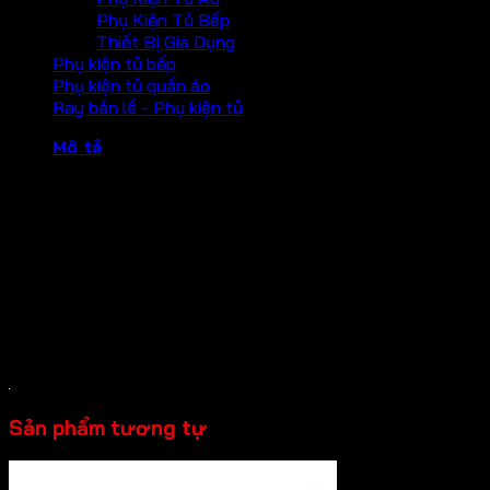
Phụ Kiện Tủ Bếp
Thiết Bị Gia Dụng
Phụ kiện tủ bếp
Phụ kiện tủ quần áo
Ray bản lề - Phụ kiện tủ
Mô tả
Ron cửa kính cường lực Hafele
– Chiều dài 2,5 mét
– Hoàn thiện: trong suốt
– Chất liệu: nhựa PVC
– Độ dày kính: 10-12mm
Sản phẩm tương tự