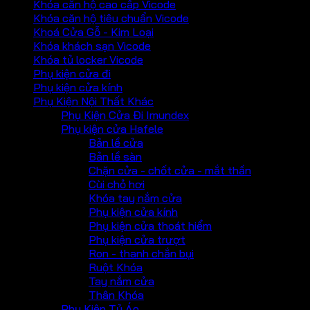
Khóa căn hộ cao cấp Vicode
Khóa căn hộ tiêu chuẩn Vicode
Khoá Cửa Gỗ - Kim Loại
Khóa khách sạn Vicode
Khóa tủ locker Vicode
Phụ kiện cửa đi
Phụ kiện cửa kính
Phụ Kiện Nội Thất Khác
Phụ Kiện Cửa Đi Imundex
Phụ kiện cửa Hafele
Bản lề cửa
Bản lề sàn
Chặn cửa - chốt cửa - mắt thần
Cùi chỏ hơi
Khóa tay nắm cửa
Phụ kiện cửa kính
Phụ kiện cửa thoát hiểm
Phụ kiện cửa trượt
Ron - thanh chắn bụi
Ruột Khóa
Tay nắm cửa
Thân Khóa
Phụ Kiện Tủ Áo