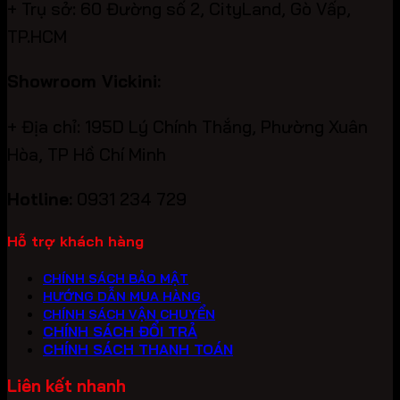
+ Trụ sở: 60 Đường số 2, CityLand, Gò Vấp,
TP.HCM
Showroom Vickini:
+ Địa chỉ: 195D Lý Chính Thắng, Phường Xuân
Hòa, TP Hồ Chí Minh
Hotline:
0931 234 729
Hỗ trợ khách hàng
CHÍNH SÁCH BẢO MẬT
HƯỚNG DẪN MUA HÀNG
CHÍNH SÁCH VẬN CHUYỂN
CHÍNH SÁCH ĐỔI TRẢ
CHÍNH SÁCH THANH TOÁN
Liên kết nhanh