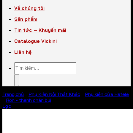
Về chúng tôi
Sản phẩm
Tin tức – Khuyến mãi
Catalogue Vickini
Liên hệ
Tìm
kiếm:
Trang chủ
/
Phụ Kiện Nội Thất Khác
/
Phụ kiện cửa Hafele
/
Ron - thanh chắn bụi
Lọc