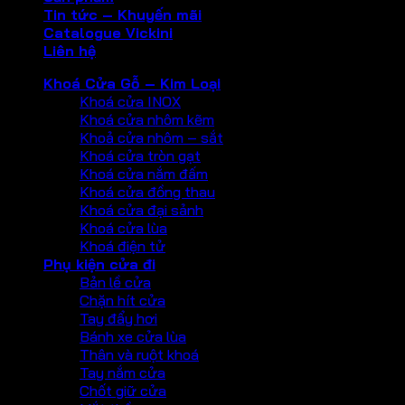
Tin tức – Khuyến mãi
Catalogue Vickini
Liên hệ
Khoá Cửa Gỗ – Kim Loại
Khoá cửa INOX
Khoá cửa nhôm kẽm
Khoả cửa nhôm – sắt
Khoá cửa tròn gạt
Khoá cửa nắm đấm
Khoá cửa đồng thau
Khoá cửa đại sảnh
Khoá cửa lùa
Khoá điện tử
Phụ kiện cửa đi
Bản lề cửa
Chặn hít cửa
Tay đẩy hơi
Bánh xe cửa lùa
Thân và ruột khoá
Tay nắm cửa
Chốt giữ cửa