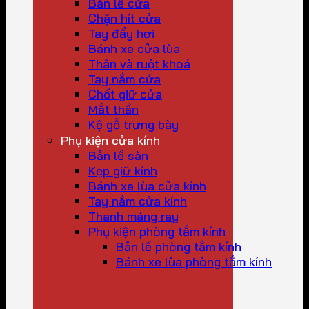
Bản lề cửa
Chặn hít cửa
Tay đẩy hơi
Bánh xe cửa lùa
Thân và ruột khoá
Tay nắm cửa
Chốt giữ cửa
Mắt thần
Kệ gỗ trưng bày
Phụ kiện cửa kính
Bản lề sàn
Kẹp giữ kính
Bánh xe lùa cửa kính
Tay nắm cửa kính
Thanh máng ray
Phụ kiện phòng tắm kính
Bản lề phòng tắm kính
Bánh xe lùa phòng tắm kính