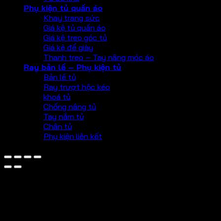
Phụ kiện tủ quần áo
Khay trang sức
Giá kệ tủ quần áo
Giá kệ treo góc tủ
Giá kệ để giày
Thanh treo – Tay nâng móc áo
Ray bản lề – Phụ kiện tủ
Bản lề tủ
Ray trượt hộc kéo
khoá tủ
Chống nâng tủ
Tay nắm tủ
Chân tủ
Phụ kiện liên kết