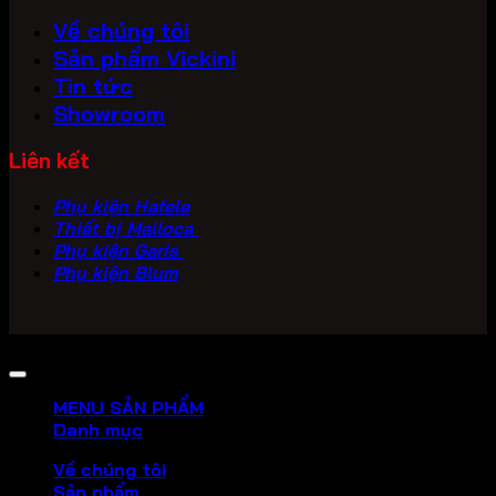
Về chúng tôi
Sản phẩm Vickini
Tin tức
Showroom
Liên kết
Phụ kiện Hafele
Thiết bị Malloca
Phụ kiện Garis
Phụ kiện Blum
Copyright 2026 ©
PHU KIEN VICKINI
MENU SẢN PHẨM
Danh mục
Về chúng tôi
Sản phẩm