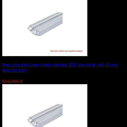
Ron cửa kính nam châm Hafele 135° cho kính >10-12 mm
950.50.037
Giá
Giá
445,500
₫
594,000
₫
gốc
hiện
là:
tại
594,000 ₫.
là:
445,500 ₫.