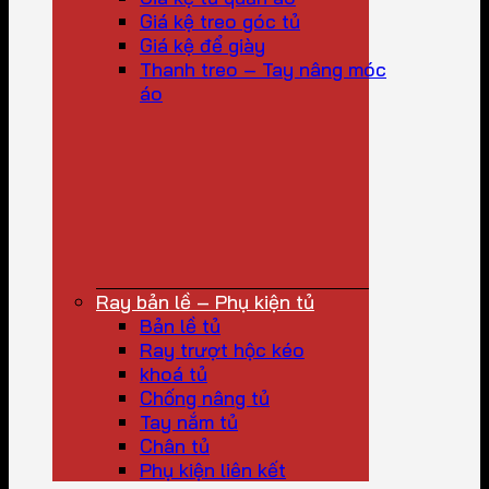
Giá kệ treo góc tủ
Giá kệ để giày
Thanh treo – Tay nâng móc
áo
Ray bản lề – Phụ kiện tủ
Bản lề tủ
Ray trượt hộc kéo
khoá tủ
Chống nâng tủ
Tay nắm tủ
Chân tủ
Phụ kiện liên kết