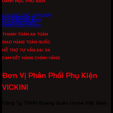
DANH MỤC PHỔ BIẾN
KHOÁ CỬA GỖ - KIM LOẠI
PHỤ KIỆN CỬA ĐI
PHỤ KIỆN CỬA KÍNH
PHỤ KIỆN TỦ BẾP
CATALOUGE VICKINI
THANH TOÁN AN TOÀN
GIAO HÀNG TOÀN QUỐC
HỖ TRỢ TƯ VẤN 24/ 24
CAM KẾT HÀNG CHÍNH HÃNG
Đơn Vị Phân Phối Phụ Kiện
VICKINI
Công Ty TNHH Khang Quân Home Việt Nam