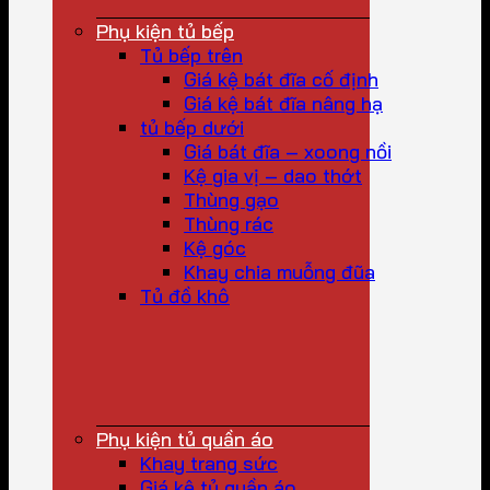
Phụ kiện tủ bếp
Tủ bếp trên
Giá kệ bát đĩa cố định
Giá kệ bát đĩa nâng hạ
tủ bếp dưới
Giá bát đĩa – xoong nồi
Kệ gia vị – dao thớt
Thùng gạo
Thùng rác
Kệ góc
Khay chia muỗng đũa
Tủ đồ khô
Phụ kiện tủ quần áo
Khay trang sức
Giá kệ tủ quần áo