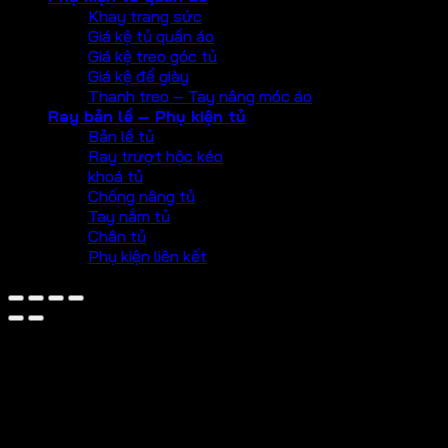
Khay trang sức
Giá kệ tủ quần áo
Giá kệ treo góc tủ
Giá kệ để giày
Thanh treo – Tay nâng móc áo
Ray bản lề – Phụ kiện tủ
Bản lề tủ
Ray trượt hộc kéo
khoá tủ
Chống nâng tủ
Tay nắm tủ
Chân tủ
Phụ kiện liên kết