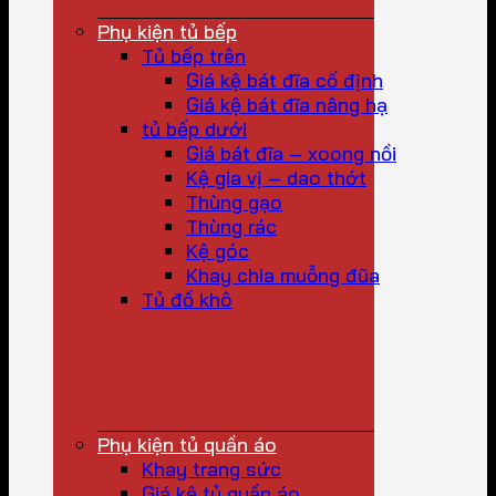
Phụ kiện tủ bếp
Tủ bếp trên
Giá kệ bát đĩa cố định
Giá kệ bát đĩa nâng hạ
tủ bếp dưới
Giá bát đĩa – xoong nồi
Kệ gia vị – dao thớt
Thùng gạo
Thùng rác
Kệ góc
Khay chia muỗng đũa
Tủ đồ khô
Phụ kiện tủ quần áo
Khay trang sức
Giá kệ tủ quần áo