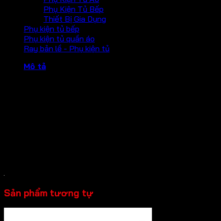
Phụ Kiện Tủ Bếp
Thiết Bị Gia Dụng
Phụ kiện tủ bếp
Phụ kiện tủ quần áo
Ray bản lề - Phụ kiện tủ
Mô tả
Ron cửa kính cường lực Hafele 135 độ
– Chiều dài 2,5 mét
– Độ dày kính: 10-12mm
– Hoàn thiện: trong suốt
– Chất liệu: nhựa PVC
Sản phẩm tương tự