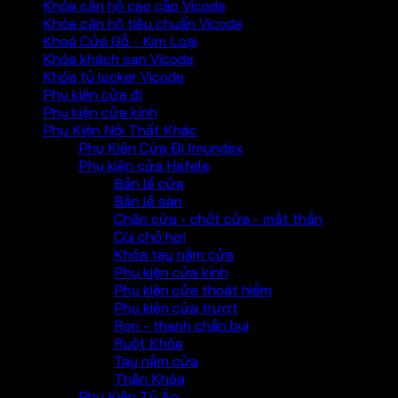
Khóa căn hộ cao cấp Vicode
Khóa căn hộ tiêu chuẩn Vicode
Khoá Cửa Gỗ - Kim Loại
Khóa khách sạn Vicode
Khóa tủ locker Vicode
Phụ kiện cửa đi
Phụ kiện cửa kính
Phụ Kiện Nội Thất Khác
Phụ Kiện Cửa Đi Imundex
Phụ kiện cửa Hafele
Bản lề cửa
Bản lề sàn
Chặn cửa - chốt cửa - mắt thần
Cùi chỏ hơi
Khóa tay nắm cửa
Phụ kiện cửa kính
Phụ kiện cửa thoát hiểm
Phụ kiện cửa trượt
Ron - thanh chắn bụi
Ruột Khóa
Tay nắm cửa
Thân Khóa
Phụ Kiện Tủ Áo