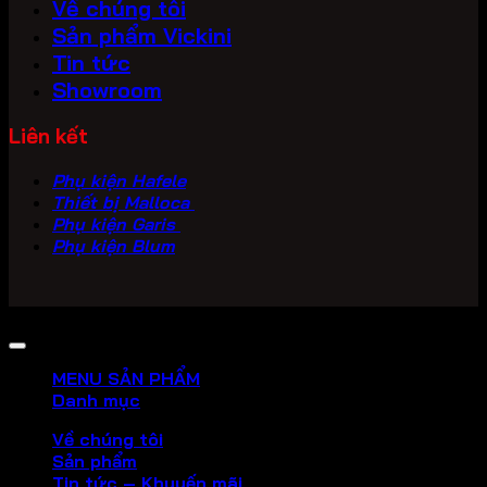
Về chúng tôi
Sản phẩm Vickini
Tin tức
Showroom
Liên kết
Phụ kiện Hafele
Thiết bị Malloca
Phụ kiện Garis
Phụ kiện Blum
Copyright 2026 ©
PHU KIEN VICKINI
MENU SẢN PHẨM
Danh mục
Về chúng tôi
Sản phẩm
Tin tức – Khuyến mãi