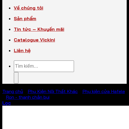
Về chúng tôi
Sản phẩm
Tin tức – Khuyến mãi
Catalogue Vickini
Liên hệ
Tìm
kiếm:
Trang chủ
/
Phụ Kiện Nội Thất Khác
/
Phụ kiện cửa Hafele
/
Ron - thanh chắn bụi
Lọc