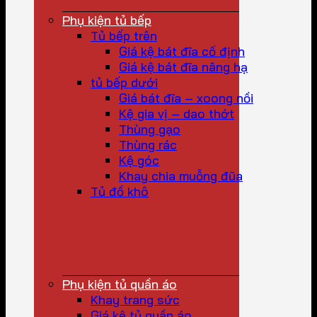
Phụ kiện tủ bếp
Tủ bếp trên
Giá kệ bát đĩa cố định
Giá kệ bát đĩa nâng hạ
tủ bếp dưới
Giá bát đĩa – xoong nồi
Kệ gia vị – dao thớt
Thùng gạo
Thùng rác
Kệ góc
Khay chia muỗng đũa
Tủ đồ khô
Phụ kiện tủ quần áo
Khay trang sức
Giá kệ tủ quần áo