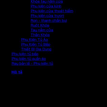
Khóa tay nắm cửa
Phụ kiện cửa kính
Phụ kiện cửa thoát hiểm
Phụ kiện cửa trượt
Ron - thanh chắn bụi
Ruột Khóa
Tay nắm cửa
Thân Khóa
Phụ Kiện Tủ Áo
Phụ Kiện Tủ Bếp
Thiết Bị Gia Dụng
Phụ kiện tủ bếp
Phụ kiện tủ quần áo
Ray bản lề - Phụ kiện tủ
Mô tả
Thông tin sản phẩm:
– Kích thước:
A: 13mm
B: 25mm