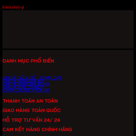
Giá
Giá
411,750
₫
549,000
₫
gốc
hiện
là:
tại
549,000 ₫.
là:
411,750 ₫.
DANH MỤC PHỔ BIẾN
KHOÁ CỬA GỖ - KIM LOẠI
PHỤ KIỆN CỬA ĐI
PHỤ KIỆN CỬA KÍNH
PHỤ KIỆN TỦ BẾP
CATALOUGE VICKINI
THANH TOÁN AN TOÀN
GIAO HÀNG TOÀN QUỐC
HỖ TRỢ TƯ VẤN 24/ 24
CAM KẾT HÀNG CHÍNH HÃNG