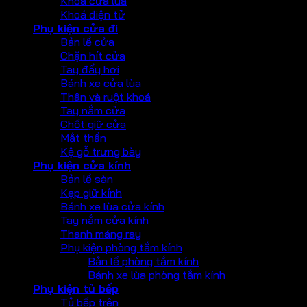
Khoá cửa lùa
Khoá điện tử
Phụ kiện cửa đi
Bản lề cửa
Chặn hít cửa
Tay đẩy hơi
Bánh xe cửa lùa
Thân và ruột khoá
Tay nắm cửa
Chốt giữ cửa
Mắt thần
Kệ gỗ trưng bày
Phụ kiện cửa kính
Bản lề sàn
Kẹp giữ kính
Bánh xe lùa cửa kính
Tay nắm cửa kính
Thanh máng ray
Phụ kiện phòng tắm kính
Bản lề phòng tắm kính
Bánh xe lùa phòng tắm kính
Phụ kiện tủ bếp
Tủ bếp trên