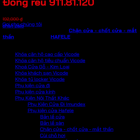
Đồng rêu 911.81.120
Giá
Giá
144,000
₫
192,000
₫
Gọi cho chúng tôi
gốc
hiện
chat zalo
SKU:
911.81.120
là:
Danh mục:
tại
Chặn cửa - chốt cửa - mắt
thần
Thương hiệu:
192,000 ₫.
là:
HAFELE
PHỤ KIỆN VICKINI
144,000 ₫.
Khóa căn hộ cao cấp Vicode
Khóa căn hộ tiêu chuẩn Vicode
Khoá Cửa Gỗ - Kim Loại
Khóa khách sạn Vicode
Khóa tủ locker Vicode
Phụ kiện cửa đi
Phụ kiện cửa kính
Phụ Kiện Nội Thất Khác
Phụ Kiện Cửa Đi Imundex
Phụ kiện cửa Hafele
Bản lề cửa
Bản lề sàn
Chặn cửa - chốt cửa - mắt thần
Cùi chỏ hơi