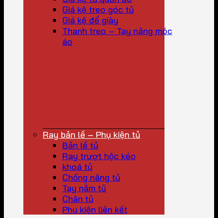
Giá kệ treo góc tủ
Giá kệ để giày
Thanh treo – Tay nâng móc
áo
Ray bản lề – Phụ kiện tủ
Bản lề tủ
Ray trượt hộc kéo
khoá tủ
Chống nâng tủ
Tay nắm tủ
Chân tủ
Phụ kiện liên kết