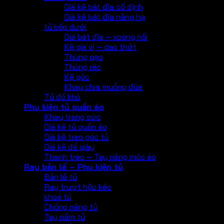
Giá kệ bát đĩa cố định
Giá kệ bát đĩa nâng hạ
tủ bếp dưới
Giá bát đĩa – xoong nồi
Kệ gia vị – dao thớt
Thùng gạo
Thùng rác
Kệ góc
Khay chia muỗng đũa
Tủ đồ khô
Phụ kiện tủ quần áo
Khay trang sức
Giá kệ tủ quần áo
Giá kệ treo góc tủ
Giá kệ để giày
Thanh treo – Tay nâng móc áo
Ray bản lề – Phụ kiện tủ
Bản lề tủ
Ray trượt hộc kéo
khoá tủ
Chống nâng tủ
Tay nắm tủ