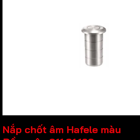
Nắp chốt âm Hafele màu