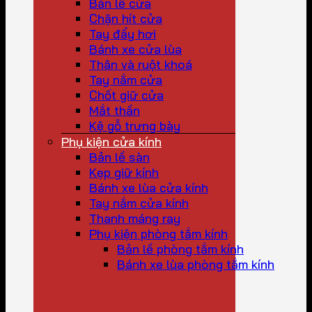
Bản lề cửa
Chặn hít cửa
Tay đẩy hơi
Bánh xe cửa lùa
Thân và ruột khoá
Tay nắm cửa
Chốt giữ cửa
Mắt thần
Kệ gỗ trưng bày
Phụ kiện cửa kính
Bản lề sàn
Kẹp giữ kính
Bánh xe lùa cửa kính
Tay nắm cửa kính
Thanh máng ray
Phụ kiện phòng tắm kính
Bản lề phòng tắm kính
Bánh xe lùa phòng tắm kính