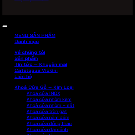
Copyright 2026 ©
PHU KIEN VICKINI
MENU SẢN PHẨM
Danh mục
Về chúng tôi
Sản phẩm
Tin tức – Khuyến mãi
Catalogue Vickini
Liên hệ
Khoá Cửa Gỗ – Kim Loại
Khoá cửa INOX
Khoá cửa nhôm kẽm
Khoả cửa nhôm – sắt
Khoá cửa tròn gạt
Khoá cửa nắm đấm
Khoá cửa đồng thau
Khoá cửa đại sảnh