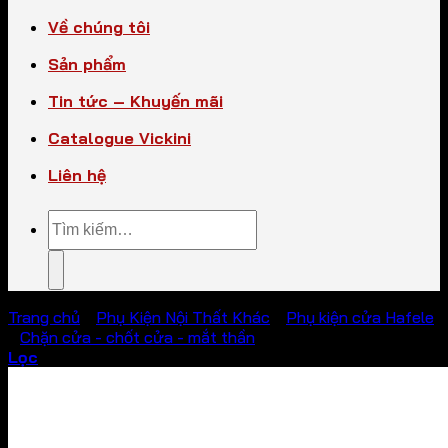
Về chúng tôi
Sản phẩm
Tin tức – Khuyến mãi
Catalogue Vickini
Liên hệ
Tìm
kiếm:
Trang chủ
/
Phụ Kiện Nội Thất Khác
/
Phụ kiện cửa Hafele
/
Chặn cửa - chốt cửa - mắt thần
Lọc