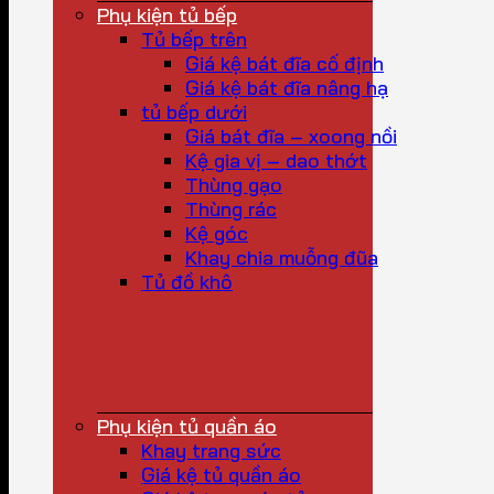
Phụ kiện tủ bếp
Tủ bếp trên
Giá kệ bát đĩa cố định
Giá kệ bát đĩa nâng hạ
tủ bếp dưới
Giá bát đĩa – xoong nồi
Kệ gia vị – dao thớt
Thùng gạo
Thùng rác
Kệ góc
Khay chia muỗng đũa
Tủ đồ khô
Phụ kiện tủ quần áo
Khay trang sức
Giá kệ tủ quần áo