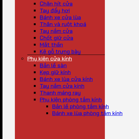
Chặn hít cửa
Tay đẩy hơi
Bánh xe cửa lùa
Thân và ruột khoá
Tay nắm cửa
Chốt giữ cửa
Mắt thần
Kệ gỗ trưng bày
Phụ kiện cửa kính
Bản lề sàn
Kẹp giữ kính
Bánh xe lùa cửa kính
Tay nắm cửa kính
Thanh máng ray
Phụ kiện phòng tắm kính
Bản lề phòng tắm kính
Bánh xe lùa phòng tắm kính