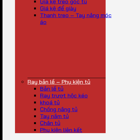
Giá kệ treo góc tủ
Giá kệ để giày
Thanh treo – Tay nâng móc
áo
Ray bản lề – Phụ kiện tủ
Bản lề tủ
Ray trượt hộc kéo
khoá tủ
Chống nâng tủ
Tay nắm tủ
Chân tủ
Phụ kiện liên kết