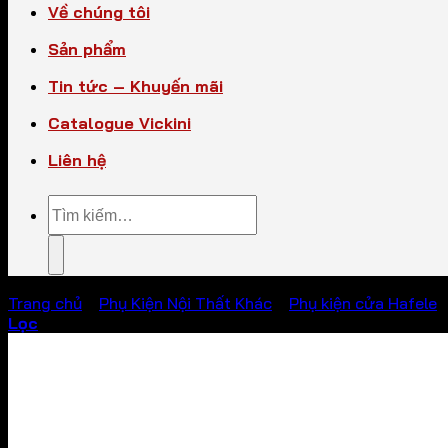
Về chúng tôi
Sản phẩm
Tin tức – Khuyến mãi
Catalogue Vickini
Liên hệ
Tìm
kiếm:
Trang chủ
/
Phụ Kiện Nội Thất Khác
/
Phụ kiện cửa Hafele
Lọc