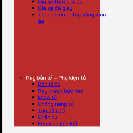
Giá kệ treo góc tủ
Giá kệ để giày
Thanh treo – Tay nâng móc
áo
Ray bản lề – Phụ kiện tủ
Bản lề tủ
Ray trượt hộc kéo
khoá tủ
Chống nâng tủ
Tay nắm tủ
Chân tủ
Phụ kiện liên kết