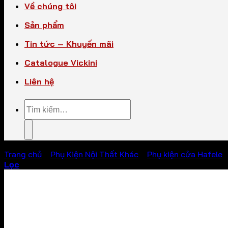
Về chúng tôi
Sản phẩm
Tin tức – Khuyến mãi
Catalogue Vickini
Liên hệ
Tìm
kiếm:
Trang chủ
/
Phụ Kiện Nội Thất Khác
/
Phụ kiện cửa Hafele
Lọc