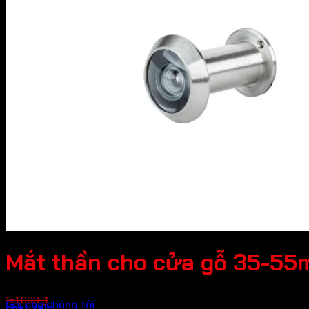
Mắt thần cho cửa gỗ 35-55
Giá
Giá
113,250
₫
151,000
₫
Gọi cho chúng tôi
chat zalo