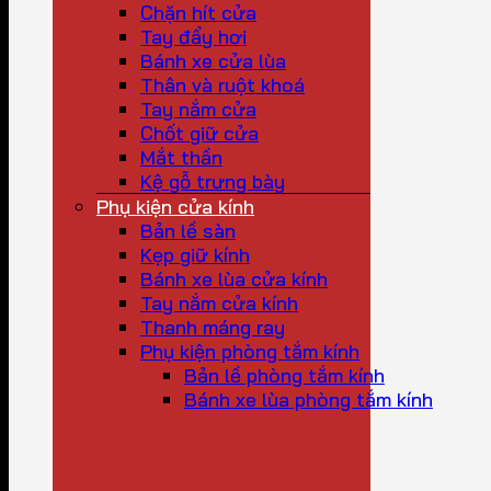
Chặn hít cửa
Tay đẩy hơi
Bánh xe cửa lùa
Thân và ruột khoá
Tay nắm cửa
Chốt giữ cửa
Mắt thần
Kệ gỗ trưng bày
Phụ kiện cửa kính
Bản lề sàn
Kẹp giữ kính
Bánh xe lùa cửa kính
Tay nắm cửa kính
Thanh máng ray
Phụ kiện phòng tắm kính
Bản lề phòng tắm kính
Bánh xe lùa phòng tắm kính