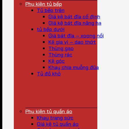
Phụ kiện tủ bếp
Tủ bếp trên
Giá kệ bát đĩa cố định
Giá kệ bát đĩa nâng hạ
tủ bếp dưới
Giá bát đĩa – xoong nồi
Kệ gia vị – dao thớt
Thùng gạo
Thùng rác
Kệ góc
Khay chia muỗng đũa
Tủ đồ khô
Phụ kiện tủ quần áo
Khay trang sức
Giá kệ tủ quần áo