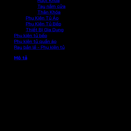
Ruột Khóa
Tay nắm cửa
Thân Khóa
Phụ Kiện Tủ Áo
Phụ Kiện Tủ Bếp
Thiết Bị Gia Dụng
Phụ kiện tủ bếp
Phụ kiện tủ quần áo
Ray bản lề - Phụ kiện tủ
Mô tả
Mắt thần Hafele không có nắp che
Chất liệu: Hợp kim kẽm
Góc nhìn: 200 độ
Màu sắc: Màu inox mờ
Loại cửa: Cửa gỗ, cửa thép, cửa nhôm
Độ dàu cửa: 35-55mm